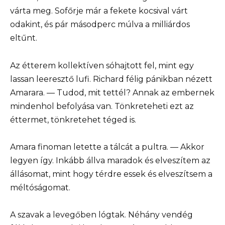
várta meg. Sofőrje már a fekete kocsival várt
odakint, és pár másodperc múlva a milliárdos
eltűnt.
Az étterem kollektíven sóhajtott fel, mint egy
lassan leeresztő lufi. Richard félig pánikban nézett
Amarara. — Tudod, mit tettél? Annak az embernek
mindenhol befolyása van. Tönkreteheti ezt az
éttermet, tönkretehet téged is.
Amara finoman letette a tálcát a pultra. — Akkor
legyen így. Inkább állva maradok és elveszítem az
állásomat, mint hogy térdre essek és elveszítsem a
méltóságomat.
A szavak a levegőben lógtak. Néhány vendég