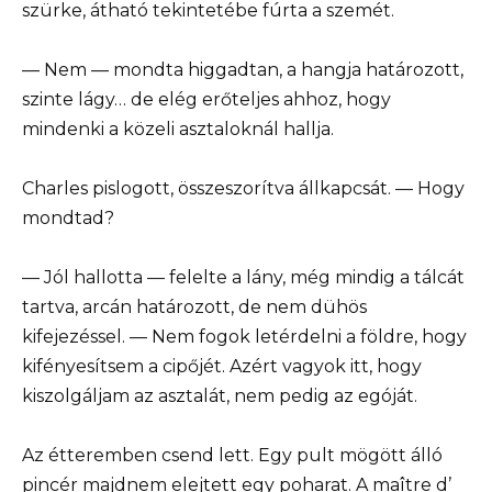
szürke, átható tekintetébe fúrta a szemét.
— Nem — mondta higgadtan, a hangja határozott,
szinte lágy… de elég erőteljes ahhoz, hogy
mindenki a közeli asztaloknál hallja.
Charles pislogott, összeszorítva állkapcsát. — Hogy
mondtad?
— Jól hallotta — felelte a lány, még mindig a tálcát
tartva, arcán határozott, de nem dühös
kifejezéssel. — Nem fogok letérdelni a földre, hogy
kifényesítsem a cipőjét. Azért vagyok itt, hogy
kiszolgáljam az asztalát, nem pedig az egóját.
Az étteremben csend lett. Egy pult mögött álló
pincér majdnem elejtett egy poharat. A maître d’