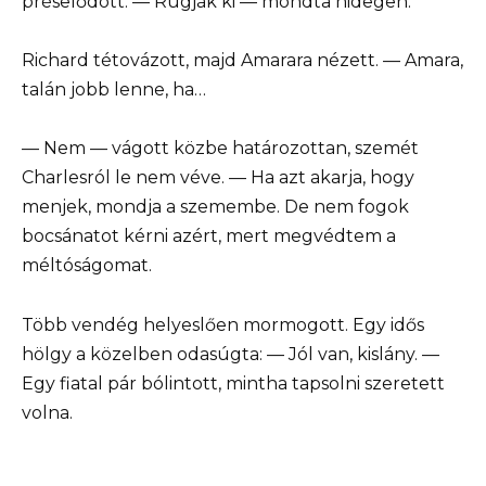
préselődött. — Rúgják ki — mondta hidegen.
Richard tétovázott, majd Amarara nézett. — Amara,
talán jobb lenne, ha…
— Nem — vágott közbe határozottan, szemét
Charlesról le nem véve. — Ha azt akarja, hogy
menjek, mondja a szemembe. De nem fogok
bocsánatot kérni azért, mert megvédtem a
méltóságomat.
Több vendég helyeslően mormogott. Egy idős
hölgy a közelben odasúgta: — Jól van, kislány. —
Egy fiatal pár bólintott, mintha tapsolni szeretett
volna.