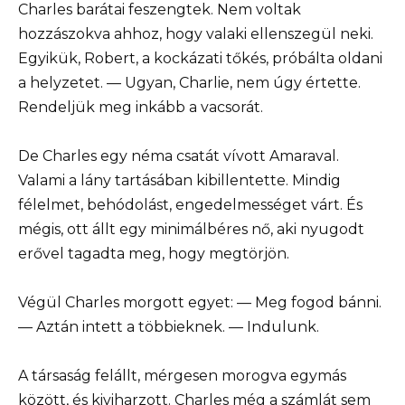
Charles barátai feszengtek. Nem voltak
hozzászokva ahhoz, hogy valaki ellenszegül neki.
Egyikük, Robert, a kockázati tőkés, próbálta oldani
a helyzetet. — Ugyan, Charlie, nem úgy értette.
Rendeljük meg inkább a vacsorát.
De Charles egy néma csatát vívott Amaraval.
Valami a lány tartásában kibillentette. Mindig
félelmet, behódolást, engedelmességet várt. És
mégis, ott állt egy minimálbéres nő, aki nyugodt
erővel tagadta meg, hogy megtörjön.
Végül Charles morgott egyet: — Meg fogod bánni.
— Aztán intett a többieknek. — Indulunk.
A társaság felállt, mérgesen morogva egymás
között, és kiviharzott. Charles még a számlát sem