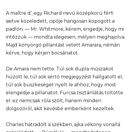
A maître d’, egy Richard nevű középkorú férfi
sietve közeledett, cipője hangosan kopogott a
padlón. — Mr. Whitmore, kérem, engedje, hogy mi
intézzük — mondta idegesen, mélyen meghajolva.
Majd könyörgő pillantást vetett Amarara, némán
kérve, hogy kérjen bocsánatot.
De Amara nem tette. Túl sok dupla műszakot
húzott le, túl sok sértő megjegyzést hallgatott el,
túl sok büszkeséget nyelt le ahhoz, hogy most
elengedje a pillanatot. Furcsa tisztánlátás töltötte
el: ez nemcsak róla szólt, hanem minden
dolgozóról, akit kevésbé emberként kezeltek.
Charles hátradőlt a székben, ajka vékony vonallá