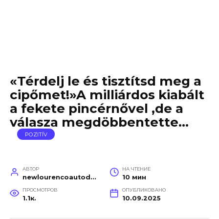
«Térdelj le és tisztítsd meg a
cipőmet!»A milliárdos kiabált
a fekete pincérnővel ,de a
válasza megdöbbentette…
POZITÍV
АВТОР
НА ЧТЕНИЕ
newlourencoautodetail
10 мин
ПРОСМОТРОВ
ОПУБЛИКОВАНО
1.1к.
10.09.2025