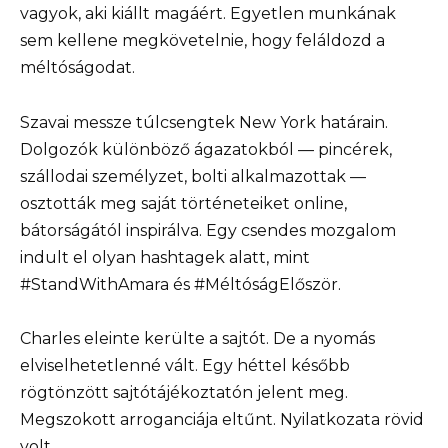
vagyok, aki kiállt magáért. Egyetlen munkának
sem kellene megkövetelnie, hogy feláldozd a
méltóságodat.
Szavai messze túlcsengtek New York határain.
Dolgozók különböző ágazatokból — pincérek,
szállodai személyzet, bolti alkalmazottak —
osztották meg saját történeteiket online,
bátorságától inspirálva. Egy csendes mozgalom
indult el olyan hashtagek alatt, mint
#StandWithAmara és #MéltóságElőször.
Charles eleinte kerülte a sajtót. De a nyomás
elviselhetetlenné vált. Egy héttel később
rögtönzött sajtótájékoztatón jelent meg.
Megszokott arroganciája eltűnt. Nyilatkozata rövid
volt.