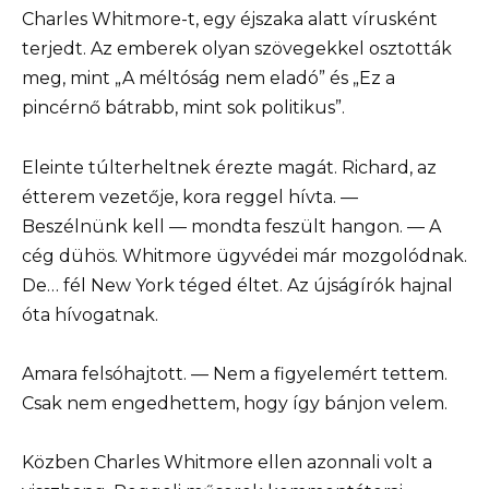
Charles Whitmore-t, egy éjszaka alatt vírusként
terjedt. Az emberek olyan szövegekkel osztották
meg, mint „A méltóság nem eladó” és „Ez a
pincérnő bátrabb, mint sok politikus”.
Eleinte túlterheltnek érezte magát. Richard, az
étterem vezetője, kora reggel hívta. —
Beszélnünk kell — mondta feszült hangon. — A
cég dühös. Whitmore ügyvédei már mozgolódnak.
De… fél New York téged éltet. Az újságírók hajnal
óta hívogatnak.
Amara felsóhajtott. — Nem a figyelemért tettem.
Csak nem engedhettem, hogy így bánjon velem.
Közben Charles Whitmore ellen azonnali volt a