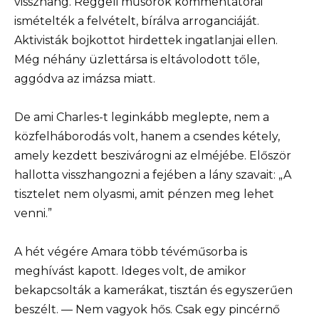
visszhang. Reggeli műsorok kommentátorai
ismételték a felvételt, bírálva arroganciáját.
Aktivisták bojkottot hirdettek ingatlanjai ellen.
Még néhány üzlettársa is eltávolodott tőle,
aggódva az imázsa miatt.
De ami Charles-t leginkább meglepte, nem a
közfelháborodás volt, hanem a csendes kétely,
amely kezdett beszivárogni az elméjébe. Először
hallotta visszhangozni a fejében a lány szavait: „A
tisztelet nem olyasmi, amit pénzen meg lehet
venni.”
A hét végére Amara több tévéműsorba is
meghívást kapott. Ideges volt, de amikor
bekapcsolták a kamerákat, tisztán és egyszerűen
beszélt. — Nem vagyok hős. Csak egy pincérnő