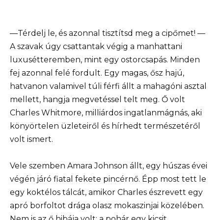
—Térdelj le, és azonnal tisztítsd meg a cipőmet! —
A szavak úgy csattantak végig a manhattani
luxusétteremben, mint egy ostorcsapás. Minden
fej azonnal felé fordult. Egy magas, ősz hajú,
hatvanon valamivel túli férfi állt a mahagóni asztal
mellett, hangja megvetéssel telt meg. Ő volt
Charles Whitmore, milliárdos ingatlanmágnás, aki
könyörtelen üzleteiről és hírhedt természetéről
volt ismert.
Vele szemben Amara Johnson állt, egy húszas évei
végén járó fiatal fekete pincérnő. Épp most tett le
egy koktélos tálcát, amikor Charles észrevett egy
apró borfoltot drága olasz mokaszinjai közelében.
Nem is az ő hibája volt: a pohár egy kicsit