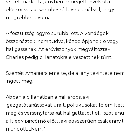
szélét markolta, enyhén remegett. Évek óta
először valaki szembeszállt vele anélkül, hogy
megrebbent volna.
A feszültség egyre sűrűbb lett. A vendégek
összenéztek, nem tudva, közbelépjenek-e vagy
hallgassanak. Az erőviszonyok megváltoztak,
Charles pedig pillanatokra elveszettnek tűnt.
Szemét Amaráéra emelte, de a lány tekintete nem
ingott meg.
Abban a pillanatban a milliárdos, aki
igazgatótanácsokat uralt, politikusokat félemlített
meg és versenytársakat hallgattatott el… szótlanul
állt egy pincérnő előtt, aki egyszerűen csak annyit
mondott: „Nem.”