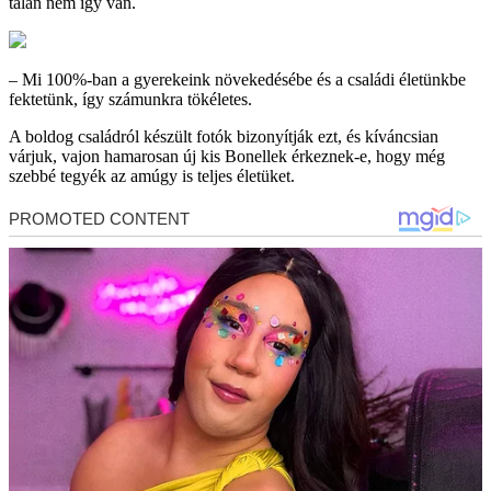
talán nem így van.
– Mi 100%-ban a gyerekeink növekedésébe és a családi életünkbe
fektetünk, így számunkra tökéletes.
A boldog családról készült fotók bizonyítják ezt, és kíváncsian
várjuk, vajon hamarosan új kis Bonellek érkeznek-e, hogy még
szebbé tegyék az amúgy is teljes életüket.