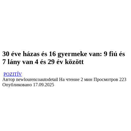
30 éve házas és 16 gyermeke van: 9 fiú és
7 lány van 4 és 29 év között
POZITÍV
Автор
newlourencoautodetail
На чтение
2 мин
Просмотров
223
Опубликовано
17.09.2025