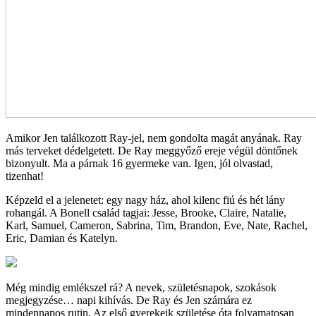
Amikor Jen találkozott Ray-jel, nem gondolta magát anyának. Ray
más terveket dédelgetett. De Ray meggyőző ereje végül döntőnek
bizonyult. Ma a párnak 16 gyermeke van. Igen, jól olvastad,
tizenhat!
Képzeld el a jelenetet: egy nagy ház, ahol kilenc fiú és hét lány
rohangál. A Bonell család tagjai: Jesse, Brooke, Claire, Natalie,
Karl, Samuel, Cameron, Sabrina, Tim, Brandon, Eve, Nate, Rachel,
Eric, Damian és Katelyn.
Még mindig emlékszel rá? A nevek, születésnapok, szokások
megjegyzése… napi kihívás. De Ray és Jen számára ez
mindennapos rutin. Az első gyerekeik születése óta folyamatosan