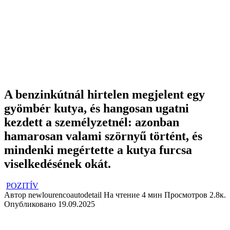
A benzinkútnál hirtelen megjelent egy
gyömbér kutya, és hangosan ugatni
kezdett a személyzetnél: azonban
hamarosan valami szörnyű történt, és
mindenki megértette a kutya furcsa
viselkedésének okát.
POZITÍV
Автор
newlourencoautodetail
На чтение
4 мин
Просмотров
2.8к.
Опубликовано
19.09.2025