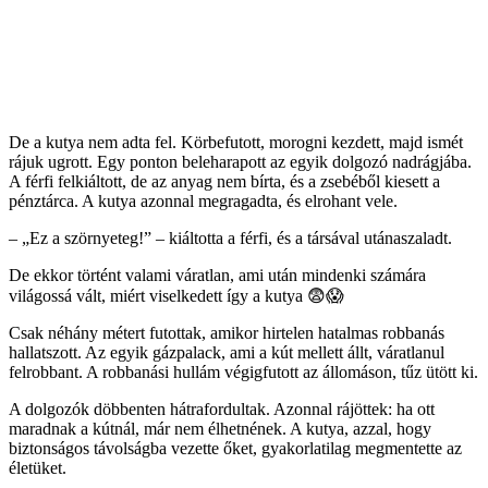
De a kutya nem adta fel. Körbefutott, morogni kezdett, majd ismét
rájuk ugrott. Egy ponton beleharapott az egyik dolgozó nadrágjába.
A férfi felkiáltott, de az anyag nem bírta, és a zsebéből kiesett a
pénztárca. A kutya azonnal megragadta, és elrohant vele.
– „Ez a szörnyeteg!” – kiáltotta a férfi, és a társával utánaszaladt.
De ekkor történt valami váratlan, ami után mindenki számára
világossá vált, miért viselkedett így a kutya 😨😱
Csak néhány métert futottak, amikor hirtelen hatalmas robbanás
hallatszott. Az egyik gázpalack, ami a kút mellett állt, váratlanul
felrobbant. A robbanási hullám végigfutott az állomáson, tűz ütött ki.
A dolgozók döbbenten hátrafordultak. Azonnal rájöttek: ha ott
maradnak a kútnál, már nem élhetnének. A kutya, azzal, hogy
biztonságos távolságba vezette őket, gyakorlatilag megmentette az
életüket.