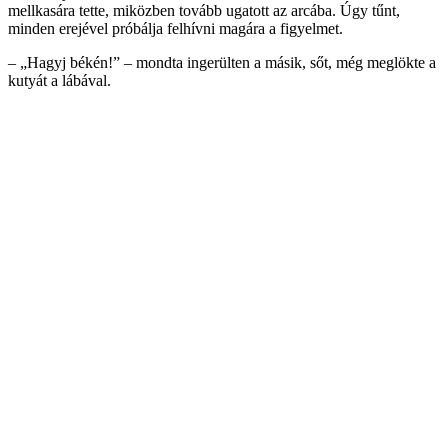
mellkasára tette, miközben tovább ugatott az arcába. Úgy tűnt,
minden erejével próbálja felhívni magára a figyelmet.
– „Hagyj békén!” – mondta ingerülten a másik, sőt, még meglökte a
kutyát a lábával.