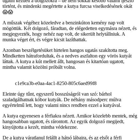
ugatni kezdett a dolgozókra – de nem sokkal később valami ijesztő
történt, és mindenki megértette a kutya furcsa viselkedésének okát
😱😱
A műszak végéhez közeledve a benzinkúton kemény nap volt
mögöttük. Két dolgozó, fáradtan, de elégedetten egymásra nézett, és
megjegyezték, hogy nehéz nap volt, de sikerült helytállniuk. A
munka véget ért, és végre kicsit lazíthattak.
Azonban beszélgetésüket hirtelen hangos ugatás szakította meg.
Mindketten hátrafordultak, és a nedves aszfalton egy vörös kutyát
láttak. A kutya a kút mellett állt, hangosan és kitartóan ugatott,
mintha valamit közölni próbált volna.
c1e9ca3b-e0aa-4ac1-8250-805c6aed99f8
Eleinte úgy tűnt, egyszerű bosszúságról van szó: bárhol
szaladgálhatnak kóbor kutyák. De néhány másodperc múlva
egyértelmű lett, hogy valami nincs rendben ezzel a kutyával.
A kutya egyenesen a férfiakra nézett. Amikor közelebb mentek, még
hangosabban ugatott, és rárontott. Az egyik dolgozó megijedt,
kinyújtotta a kezét, mintha védekezne.
De a kutya váratlanul felállt a hátsó lábaira, és az elsőt a férfi