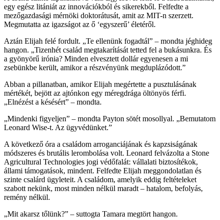
egy egész litániát az innovációkból és sikerekből. Felfedte a
mezőgazdasági mérnöki doktorátusát, amit az MIT-n szerzett.
Megmutatta az igazságot az ő ‘egyszerű’ életéről.
Aztán Elijah felé fordult. „Te ellenünk fogadtál” – mondta jéghideg
hangon. „Tizenhét család megtakarítását tetted fel a bukásunkra. És
a gyönyörű irónia? Minden elvesztett dollár egyenesen a mi
zsebünkbe került, amikor a részvényünk megduplázódott.”
Abban a pillanatban, amikor Elijah megértette a pusztulásának
mértékét, bejött az ajtónkon egy méregdrága öltönyös férfi.
„Elnézést a késésért” – mondta.
„Mindenki figyeljen” – mondta Payton sötét mosollyal. „Bemutatom
Leonard Wise-t. Az ügyvédünket.”
A következő óra a családom arroganciájának és kapzsiságának
módszeres és brutális lerombolása volt. Leonard felvázolta a Stone
Agricultural Technologies jogi védőfalát: vállalati biztosítékok,
állami támogatások, mindent. Felfedte Elijah meggondolatlan és
szinte csalárd ügyleteit. A családom, amelyik eddig feltételeket
szabott nekünk, most minden nélkül maradt – hatalom, befolyás,
remény nélkül.
„Mit akarsz tőlünk?” – suttogta Tamara megtört hangon.