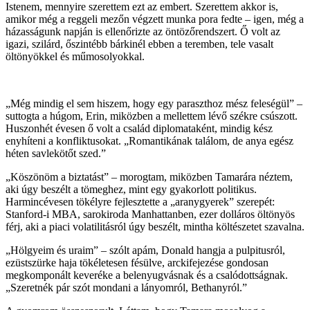
Istenem, mennyire szerettem ezt az embert. Szerettem akkor is,
amikor még a reggeli mezőn végzett munka pora fedte – igen, még a
házasságunk napján is ellenőrizte az öntözőrendszert. Ő volt az
igazi, szilárd, őszintébb bárkinél ebben a teremben, tele vasalt
öltönyökkel és műmosolyokkal.
„Még mindig el sem hiszem, hogy egy paraszthoz mész feleségül” –
suttogta a húgom, Erin, miközben a mellettem lévő székre csúszott.
Huszonhét évesen ő volt a család diplomataként, mindig kész
enyhíteni a konfliktusokat. „Romantikának találom, de anya egész
héten savlekötőt szed.”
„Köszönöm a biztatást” – morogtam, miközben Tamarára néztem,
aki úgy beszélt a tömeghez, mint egy gyakorlott politikus.
Harmincévesen tökélyre fejlesztette a „aranygyerek” szerepét:
Stanford-i MBA, sarokiroda Manhattanben, ezer dolláros öltönyös
férj, aki a piaci volatilitásról úgy beszélt, mintha költészetet szavalna.
„Hölgyeim és uraim” – szólt apám, Donald hangja a pulpitusról,
ezüstszürke haja tökéletesen fésülve, arckifejezése gondosan
megkomponált keveréke a belenyugvásnak és a csalódottságnak.
„Szeretnék pár szót mondani a lányomról, Bethanyról.”