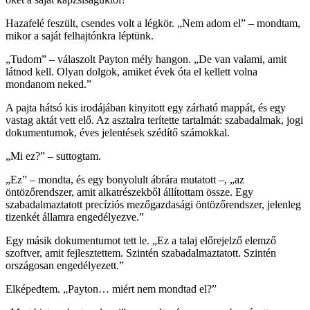
Hazafelé feszült, csendes volt a légkör. „Nem adom el” – mondtam,
mikor a saját felhajtónkra léptünk.
„Tudom” – válaszolt Payton mély hangon. „De van valami, amit
látnod kell. Olyan dolgok, amiket évek óta el kellett volna
mondanom neked.”
A pajta hátsó kis irodájában kinyitott egy zárható mappát, és egy
vastag aktát vett elő. Az asztalra terítette tartalmát: szabadalmak, jogi
dokumentumok, éves jelentések szédítő számokkal.
„Mi ez?” – suttogtam.
„Ez” – mondta, és egy bonyolult ábrára mutatott –, „az
öntözőrendszer, amit alkatrészekből állítottam össze. Egy
szabadalmaztatott precíziós mezőgazdasági öntözőrendszer, jelenleg
tizenkét államra engedélyezve.”
Egy másik dokumentumot tett le. „Ez a talaj előrejelző elemző
szoftver, amit fejlesztettem. Szintén szabadalmaztatott. Szintén
országosan engedélyezett.”
Elképedtem. „Payton… miért nem mondtad el?”