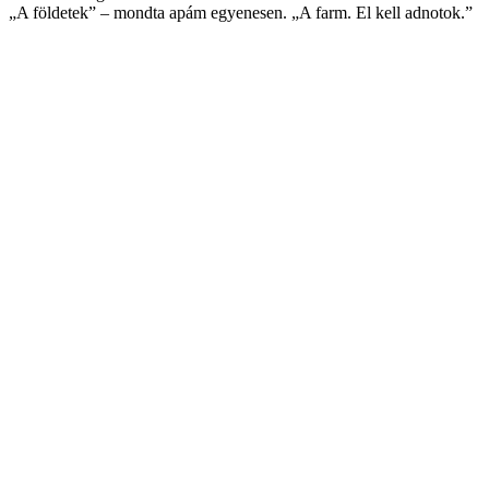
„A földetek” – mondta apám egyenesen. „A farm. El kell adnotok.”