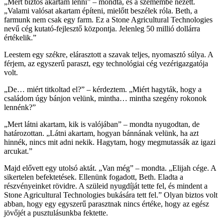
„Mert biztos akartam lenni” – mondta, és a szemembe nézett.
„Valami valósat akartam építeni, mielőtt beszélek róla. Beth, a
farmunk nem csak egy farm. Ez a Stone Agricultural Technologies
nevű cég kutató-fejlesztő központja. Jelenleg 50 millió dollárra
értékelik.”
Leestem egy székre, elárasztott a szavak teljes, nyomasztó súlya. A
férjem, az egyszerű paraszt, egy technológiai cég vezérigazgatója
volt.
„De… miért titkoltad el?” – kérdeztem. „Miért hagyták, hogy a
családom úgy bánjon velünk, mintha… mintha szegény rokonok
lennénk?”
„Mert látni akartam, kik is valójában” – mondta nyugodtan, de
határozottan. „Látni akartam, hogyan bánnának velünk, ha azt
hinnék, nincs mit adni nekik. Hagytam, hogy megmutassák az igazi
arcukat.”
Majd elővett egy utolsó aktát. „Van még” – mondta. „Elijah cége. A
sikertelen befektetések. Ellenünk fogadott, Beth. Eladta a
részvényeinket rövidre. A szüleid nyugdíját tette fel, és mindent a
Stone Agricultural Technologies bukására tett fel.” Olyan biztos volt
abban, hogy egy egyszerű parasztnak nincs értéke, hogy az egész
jövőjét a pusztulásunkba fektette.