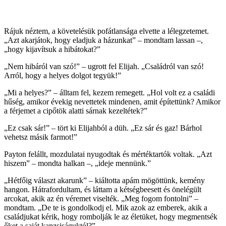
Rájuk néztem, a követelésük pofátlansága elvette a lélegzetemet.
„Azt akarjátok, hogy eladjuk a házunkat” – mondtam lassan –,
„hogy kijavítsuk a hibátokat?”
„Nem hibáról van szó!” – ugrott fel Elijah. „Családról van szó!
Arról, hogy a helyes dolgot tegyük!”
„Mi a helyes?” – álltam fel, kezem remegett. „Hol volt ez a családi
hűség, amikor évekig nevettetek mindenen, amit építettünk? Amikor
a férjemet a cipőtök alatti sárnak kezeltétek?”
„Ez csak sár!” – tört ki Elijahból a düh. „Ez sár és gaz! Bárhol
vehetsz másik farmot!”
Payton felállt, mozdulatai nyugodtak és mértéktartók voltak. „Azt
hiszem” – mondta halkan –, „ideje mennünk.”
„Hétfőig választ akarunk” – kiáltotta apám mögöttünk, kemény
hangon. Hátrafordultam, és láttam a kétségbeesett és önelégült
arcokat, akik az én véremet viselték. „Meg fogom fontolni” –
mondtam. „De te is gondolkodj el. Mik azok az emberek, akik a
családjukat kérik, hogy rombolják le az életüket, hogy megmentsék
őket a saját kapzsiságuktól?”