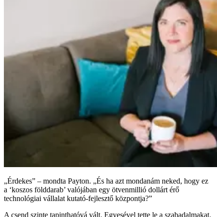
„Érdekes” – mondta Payton. „És ha azt mondanám neked, hogy ez
a ‘koszos földdarab’ valójában egy ötvenmillió dollárt érő
technológiai vállalat kutató-fejlesztő központja?”
A csend szinte tapinthatóvá vált. Egyesével tette le a szabadalmakat,