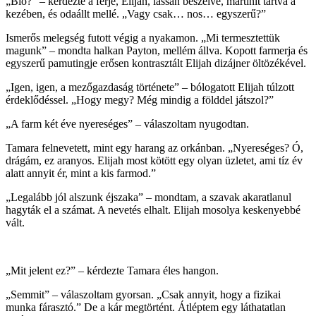
„Bio?” – kérdezte a férje, Elijah, lassan beszélve, martinit tartva a
kezében, és odaállt mellé. „Vagy csak… nos… egyszerű?”
Ismerős melegség futott végig a nyakamon. „Mi termesztettük
magunk” – mondta halkan Payton, mellém állva. Kopott farmerja és
egyszerű pamutingje erősen kontrasztált Elijah dizájner öltözékével.
„Igen, igen, a mezőgazdaság története” – bólogatott Elijah túlzott
érdeklődéssel. „Hogy megy? Még mindig a földdel játszol?”
„A farm két éve nyereséges” – válaszoltam nyugodtan.
Tamara felnevetett, mint egy harang az orkánban. „Nyereséges? Ó,
drágám, ez aranyos. Elijah most kötött egy olyan üzletet, ami tíz év
alatt annyit ér, mint a kis farmod.”
„Legalább jól alszunk éjszaka” – mondtam, a szavak akaratlanul
hagyták el a számat. A nevetés elhalt. Elijah mosolya keskenyebbé
vált.
„Mit jelent ez?” – kérdezte Tamara éles hangon.
„Semmit” – válaszoltam gyorsan. „Csak annyit, hogy a fizikai
munka fárasztó.” De a kár megtörtént. Átléptem egy láthatatlan