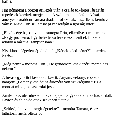
határt.
Hat hónappal a pokoli grillezés után a család tökéletes látszatán
repedések kezdtek megjelenni. A szüleim heti telefonhívásai,
amelyek korábban Tamara diadalairól szóltak, feszülté és kerülővé
váltak. Majd Erin születésnapi vacsoráján a igazság kitört.
„Elijah cége bajban van” – suttogta Erin, elkerülve a tekintetemet.
„Nagy probléma. Egy befektetési terv rosszul sült el. El kellett
adniuk a házat a Hamptonsban.”
Kis, kínos elégedettség öntött el. „Kértek tőled pénzt?” – kérdezte
Payton.
„Még nem” – mondta Erin. „De gondolom, csak azért, mert nincs
nekem.”
A hívás egy héttel később érkezett. Anyám, vékony, reszkető
hangon: „Bethany, családi találkozóra van szükségünk.” Ez a
mondat mindig katasztrófát jósolt.
Amikor a szüleimhez értünk, a nappali tárgyalóteremhez hasonlított,
Payton és én a vádlottak székében ültünk.
„Szükségünk van a segítségetekre” – mondta Tamara, és ez
láthatóan megerőltette őt.