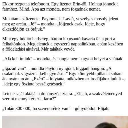
Ekkor rezgett a telefonom. Egy üzenet Erin-től. Holnap jönnek a
farmhoz. Mind. Apa azt mondta, nem fogadnak nemet.
Mutattam az üzenetet Paytonnak. Lassú, veszélyes mosoly jelent
meg az arcán. „Jó” – mondta. „Jöjjenek csak. Ideje, hogy
elkezdődjön az órájuk.”
Mint egy hódító hadsereg, három luxusautó kavarta fel a port a
felhajtónkon. Megjelentek a egyszerű nappalinkban, apám kezében
a földeladási aktával. Már találtak vevőt.
„Alá kell írniuk” – mondta, és hangja nem hagyott helyet a vitának.
„Igazad van” – mondta Payton nyugodt, higgadt hangon. „A
családnak vigyáznia kell egymásra.” Egy könnyebb pillanat suhant
át anyám arcán. „Ezért” – folytatta, miközben az irodájához indult –,
„ideje egy őszinte beszélgetésnek.”
Letette saját aktáját a dohányzóasztalra. „Elijah, a szakvéleményed
szerint mennyit ér ez a farm?”
„Talán 300 000, ha szerencsétek van” – gúnyolódott Elijah.