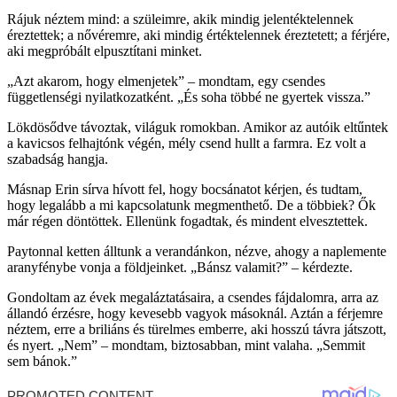
Rájuk néztem mind: a szüleimre, akik mindig jelentéktelennek
éreztettek; a nővéremre, aki mindig értéktelennek éreztetett; a férjére,
aki megpróbált elpusztítani minket.
„Azt akarom, hogy elmenjetek” – mondtam, egy csendes
függetlenségi nyilatkozatként. „És soha többé ne gyertek vissza.”
Lökdösődve távoztak, világuk romokban. Amikor az autóik eltűntek
a kavicsos felhajtónk végén, mély csend hullt a farmra. Ez volt a
szabadság hangja.
Másnap Erin sírva hívott fel, hogy bocsánatot kérjen, és tudtam,
hogy legalább a mi kapcsolatunk megmenthető. De a többiek? Ők
már régen döntöttek. Ellenünk fogadtak, és mindent elvesztettek.
Paytonnal ketten álltunk a verandánkon, nézve, ahogy a naplemente
aranyfénybe vonja a földjeinket. „Bánsz valamit?” – kérdezte.
Gondoltam az évek megaláztatásaira, a csendes fájdalomra, arra az
állandó érzésre, hogy kevesebb vagyok másoknál. Aztán a férjemre
néztem, erre a briliáns és türelmes emberre, aki hosszú távra játszott,
és nyert. „Nem” – mondtam, biztosabban, mint valaha. „Semmit
sem bánok.”