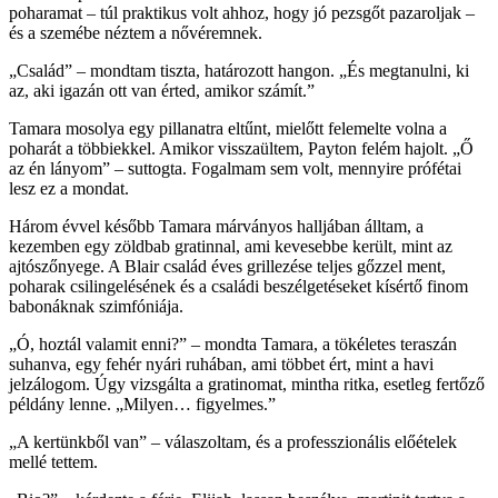
poharamat – túl praktikus volt ahhoz, hogy jó pezsgőt pazaroljak –
és a szemébe néztem a nővéremnek.
„Család” – mondtam tiszta, határozott hangon. „És megtanulni, ki
az, aki igazán ott van érted, amikor számít.”
Tamara mosolya egy pillanatra eltűnt, mielőtt felemelte volna a
poharát a többiekkel. Amikor visszaültem, Payton felém hajolt. „Ő
az én lányom” – suttogta. Fogalmam sem volt, mennyire prófétai
lesz ez a mondat.
Három évvel később Tamara márványos halljában álltam, a
kezemben egy zöldbab gratinnal, ami kevesebbe került, mint az
ajtószőnyege. A Blair család éves grillezése teljes gőzzel ment,
poharak csilingelésének és a családi beszélgetéseket kísértő finom
babonáknak szimfóniája.
„Ó, hoztál valamit enni?” – mondta Tamara, a tökéletes teraszán
suhanva, egy fehér nyári ruhában, ami többet ért, mint a havi
jelzálogom. Úgy vizsgálta a gratinomat, mintha ritka, esetleg fertőző
példány lenne. „Milyen… figyelmes.”
„A kertünkből van” – válaszoltam, és a professzionális előételek
mellé tettem.