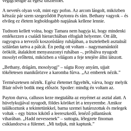
végigcsengte az egész dísztermet.
A nevetés olyan volt, mint egy pofon. Az arcom lángolt, miközben
kétszáz pár szem szegeződött Paytonra és rám. Bethany vagyok – és
elvileg ez életem legboldogabb napjának kellene lennie.
Tudnom kellett volna, hogy Tamara nem hagyja ki, hogy mindenki
emlékezzen a családi hierarchiában elfoglalt helyemre. Ott állt,
ragyogva a tervezői koszorúslány ruhájában, a tiszteletbeli asztalnál
szilárdan tartva a pálcát. Én pedig ott voltam – nagymamánktól
örökölt, átalakított menyasszonyi ruhában –, próbálva nyugodt
mosolyt erőltetni, miközben a világom a feje tetejére állni látszott.
„Bethany, drágám, mosolyogj” – súgta Rosy anyám, ujjait
tökéletesen manikűrözve a karomba fúrva. „Az emberek nézik.”
Természetesen nézték. Egész életemet figyelték, várva, hogy melyik
Blair nővér botlik meg először. Spoiler: mindig én voltam az.
Payton durva, callusos keze megtalálta az enyémet az asztal alatt. A
hüvelykujjával nyugodt, földes köröket írt a tenyerembe. Amikor
találkoztunk a tekintetünkkel, barna szemei határozottak és melegek
voltak – egy biztos kikötő a leereszkedő, lenéző pillantások
viharában. „Hadd nevessenek” – suttogta, lélegzete finoman
csiklandozva a fülemet. „Mi tudjuk, mit kaptunk.”