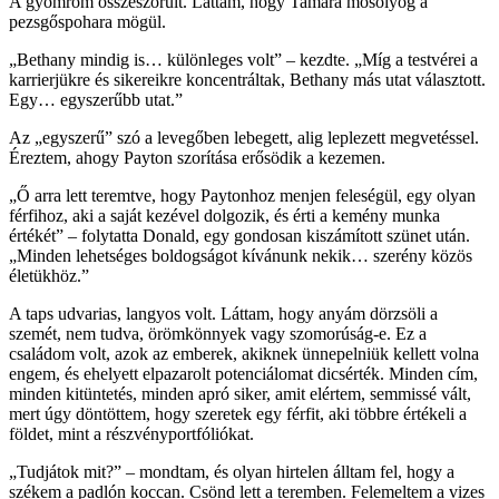
A gyomrom összeszorult. Láttam, hogy Tamara mosolyog a
pezsgőspohara mögül.
„Bethany mindig is… különleges volt” – kezdte. „Míg a testvérei a
karrierjükre és sikereikre koncentráltak, Bethany más utat választott.
Egy… egyszerűbb utat.”
Az „egyszerű” szó a levegőben lebegett, alig leplezett megvetéssel.
Éreztem, ahogy Payton szorítása erősödik a kezemen.
„Ő arra lett teremtve, hogy Paytonhoz menjen feleségül, egy olyan
férfihoz, aki a saját kezével dolgozik, és érti a kemény munka
értékét” – folytatta Donald, egy gondosan kiszámított szünet után.
„Minden lehetséges boldogságot kívánunk nekik… szerény közös
életükhöz.”
A taps udvarias, langyos volt. Láttam, hogy anyám dörzsöli a
szemét, nem tudva, örömkönnyek vagy szomorúság-e. Ez a
családom volt, azok az emberek, akiknek ünnepelniük kellett volna
engem, és ehelyett elpazarolt potenciálomat dicsérték. Minden cím,
minden kitüntetés, minden apró siker, amit elértem, semmissé vált,
mert úgy döntöttem, hogy szeretek egy férfit, aki többre értékeli a
földet, mint a részvényportfóliókat.
„Tudjátok mit?” – mondtam, és olyan hirtelen álltam fel, hogy a
székem a padlón koccan. Csönd lett a teremben. Felemeltem a vizes