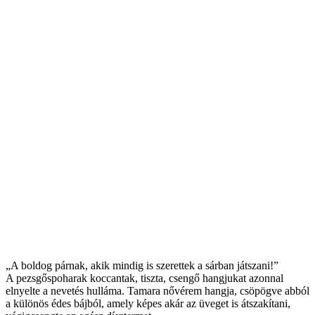
„A boldog párnak, akik mindig is szerettek a sárban játszani!”
A pezsgőspoharak koccantak, tiszta, csengő hangjukat azonnal
elnyelte a nevetés hulláma. Tamara nővérem hangja, csöpögve abból
a különös édes bájból, amely képes akár az üveget is átszakítani,