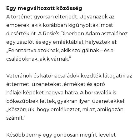
Egy megváltozott közösség
A történet gyorsan elterjedt. Ugyanazok az
emberek, akik korábban kigúnyolták, most
dicsérték őt. A Rosie’s Dinerben Adam asztalához
egy zászlót és egy emléktáblát helyeztek el:
„Fenntartva azoknak, akik szolgálnak – és a
családoknak, akik várnak.”
Veteránok és katonacsaládok kezdték látogatni az
éttermet, üzeneteket, érméket és apró
hálajelképeket hagyva hátra. A borravalók is
bőkezűbbek lettek, gyakran ilyen üzenetekkel:
„Köszönjük, hogy emlékeztet, mi az, ami igazán
számít.”
Később Jenny egy gondosan megírt levelet