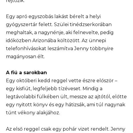
rejtőzik.
Egy apró egyszobás lakást bérelt a helyi
gyógyszertár felett. Szülei tinédzserkorában
meghaltak, a nagynénje, aki felnevelte, pedig
időközben Arizonába költözött. Az ünnepi
telefonhívásokat leszámítva Jenny többnyire
magányosan élt.
A fiú a sarokban
Egy októberi kedd reggel vette észre először –
egy kisfiút, legfeljebb tízéveset. Mindig a
legtávolabbi fülkében ült, messze az ajtótól, előtte
egy nyitott könyv és egy hátizsák, ami túl nagynak
tűnt vékony alakjához.
Az első reggel csak egy pohár vizet rendelt. Jenny