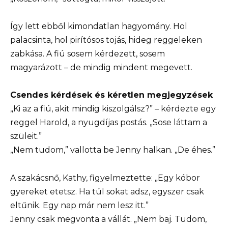
Így lett ebből kimondatlan hagyomány. Hol
palacsinta, hol pirítósos tojás, hideg reggeleken
zabkása. A fiú sosem kérdezett, sosem
magyarázott – de mindig mindent megevett.
Csendes kérdések és kéretlen megjegyzések
„Ki az a fiú, akit mindig kiszolgálsz?” – kérdezte egy
reggel Harold, a nyugdíjas postás. „Sose láttam a
szüleit.”
„Nem tudom,” vallotta be Jenny halkan. „De éhes.”
A szakácsnő, Kathy, figyelmeztette: „Egy kóbor
gyereket etetsz. Ha túl sokat adsz, egyszer csak
eltűnik. Egy nap már nem lesz itt.”
Jenny csak megvonta a vállát. „Nem baj. Tudom,