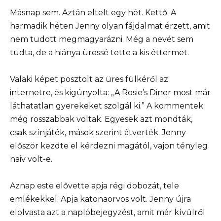
Másnap sem. Aztán eltelt egy hét. Kettő. A
harmadik héten Jenny olyan fájdalmat érzett, amit
nem tudott megmagyarázni. Még a nevét sem
tudta, de a hiánya üressé tette a kis éttermet.
Valaki képet posztolt az üres fülkéről az
internetre, és kigúnyolta: „A Rosie’s Diner most már
láthatatlan gyerekeket szolgál ki.” A kommentek
még rosszabbak voltak. Egyesek azt mondták,
csak színjáték, mások szerint átverték. Jenny
először kezdte el kérdezni magától, vajon tényleg
naiv volt-e.
Aznap este elővette apja régi dobozát, tele
emlékekkel. Apja katonaorvos volt. Jenny újra
elolvasta azt a naplóbejegyzést, amit már kívülről