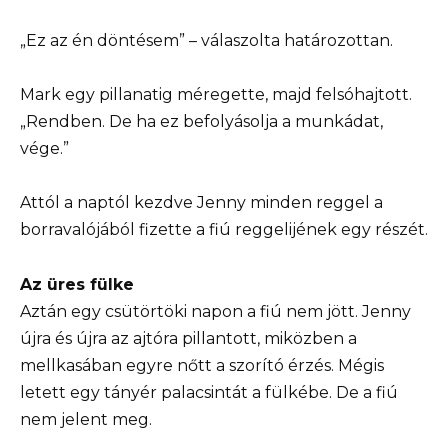
„Ez az én döntésem” – válaszolta határozottan.
Mark egy pillanatig méregette, majd felsóhajtott.
„Rendben. De ha ez befolyásolja a munkádat,
vége.”
Attól a naptól kezdve Jenny minden reggel a
borravalójából fizette a fiú reggelijének egy részét.
Az üres fülke
Aztán egy csütörtöki napon a fiú nem jött. Jenny
újra és újra az ajtóra pillantott, miközben a
mellkasában egyre nőtt a szorító érzés. Mégis
letett egy tányér palacsintát a fülkébe. De a fiú
nem jelent meg.