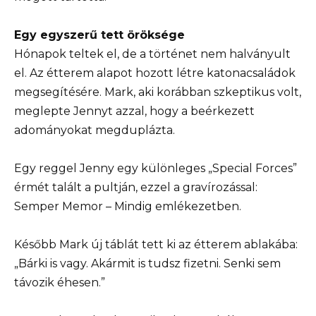
Egy egyszerű tett öröksége
Hónapok teltek el, de a történet nem halványult
el. Az étterem alapot hozott létre katonacsaládok
megsegítésére. Mark, aki korábban szkeptikus volt,
meglepte Jennyt azzal, hogy a beérkezett
adományokat megduplázta.
Egy reggel Jenny egy különleges „Special Forces”
érmét talált a pultján, ezzel a gravírozással:
Semper Memor – Mindig emlékezetben.
Később Mark új táblát tett ki az étterem ablakába:
„Bárki is vagy. Akármit is tudsz fizetni. Senki sem
távozik éhesen.”