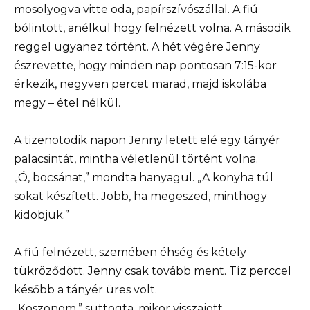
mosolyogva vitte oda, papírszívószállal. A fiú
bólintott, anélkül hogy felnézett volna. A második
reggel ugyanez történt. A hét végére Jenny
észrevette, hogy minden nap pontosan 7:15-kor
érkezik, negyven percet marad, majd iskolába
megy – étel nélkül.
A tizenötödik napon Jenny letett elé egy tányér
palacsintát, mintha véletlenül történt volna.
„Ó, bocsánat,” mondta hanyagul. „A konyha túl
sokat készített. Jobb, ha megeszed, minthogy
kidobjuk.”
A fiú felnézett, szemében éhség és kétely
tükröződött. Jenny csak tovább ment. Tíz perccel
később a tányér üres volt.
„Köszönöm,” suttogta, mikor visszajött.