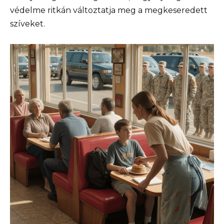
védelme ritkán változtatja meg a megkeseredett
szíveket.