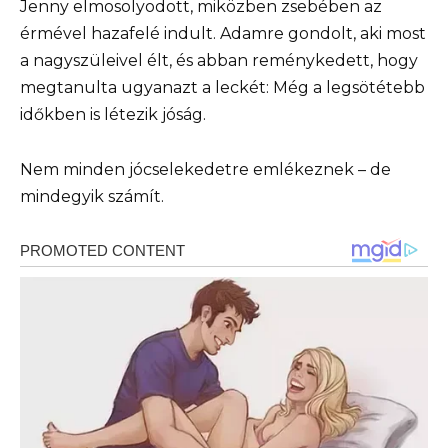
Jenny elmosolyodott, miközben zsebében az
érmével hazafelé indult. Adamre gondolt, aki most
a nagyszüleivel élt, és abban reménykedett, hogy
megtanulta ugyanazt a leckét: Még a legsötétebb
időkben is létezik jóság.
Nem minden jócselekedetre emlékeznek – de
mindegyik számít.