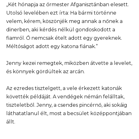
„Két hónapja az őrmester Afganisztánban elesett.
Utolsó levelében ezt írta: Ha bármi történne
velem, kérem, köszönjék meg annak a nőnek a
dinerben, aki kérdés nélkül gondoskodott a
fiamról. Ő nemcsak ételt adott egy gyereknek.
Méltóságot adott egy katona fiának.”
Jenny kezei remegtek, miközben átvette a levelet,
és könnyek gördültek az arcán.
Az ezredes tisztelgett, a vele érkezett katonák
követték példáját. A vendégek némán felálltak,
tiszteletből. Jenny, a csendes pincérnő, aki sokáig
láthatatlanul élt, most a becsület középpontjában
állt.