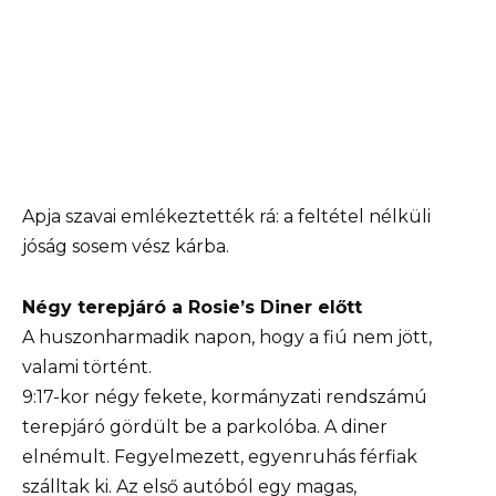
Apja szavai emlékeztették rá: a feltétel nélküli
jóság sosem vész kárba.
Négy terepjáró a Rosie’s Diner előtt
A huszonharmadik napon, hogy a fiú nem jött,
valami történt.
9:17-kor négy fekete, kormányzati rendszámú
terepjáró gördült be a parkolóba. A diner
elnémult. Fegyelmezett, egyenruhás férfiak
szálltak ki. Az első autóból egy magas,