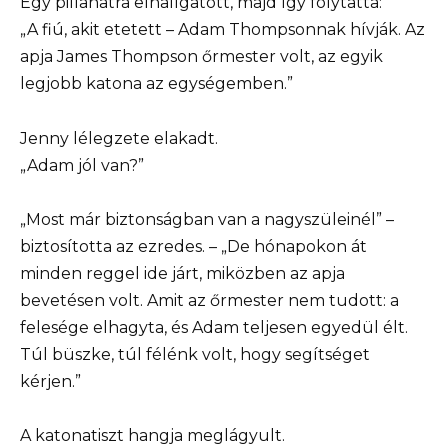
Egy pillanatra elhallgatott, majd így folytatta:
„A fiú, akit etetett – Adam Thompsonnak hívják. Az
apja James Thompson őrmester volt, az egyik
legjobb katona az egységemben.”
Jenny lélegzete elakadt.
„Adam jól van?”
„Most már biztonságban van a nagyszüleinél” –
biztosította az ezredes. – „De hónapokon át
minden reggel ide járt, miközben az apja
bevetésen volt. Amit az őrmester nem tudott: a
felesége elhagyta, és Adam teljesen egyedül élt.
Túl büszke, túl félénk volt, hogy segítséget
kérjen.”
A katonatiszt hangja meglágyult.