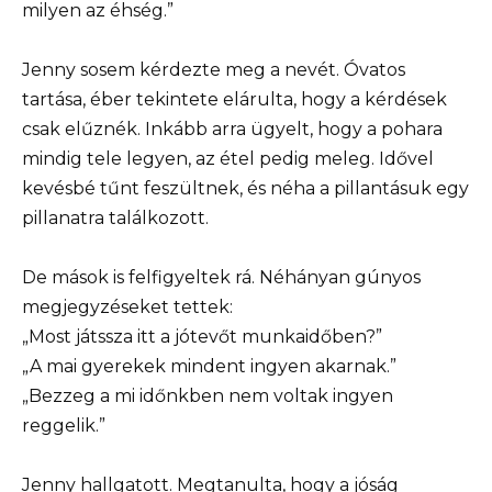
milyen az éhség.”
Jenny sosem kérdezte meg a nevét. Óvatos
tartása, éber tekintete elárulta, hogy a kérdések
csak elűznék. Inkább arra ügyelt, hogy a pohara
mindig tele legyen, az étel pedig meleg. Idővel
kevésbé tűnt feszültnek, és néha a pillantásuk egy
pillanatra találkozott.
De mások is felfigyeltek rá. Néhányan gúnyos
megjegyzéseket tettek:
„Most játssza itt a jótevőt munkaidőben?”
„A mai gyerekek mindent ingyen akarnak.”
„Bezzeg a mi időnkben nem voltak ingyen
reggelik.”
Jenny hallgatott. Megtanulta, hogy a jóság