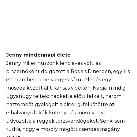
Jenny mindennapi élete
Jenny Miller huszonkilenc éves volt, és
pincérnőként dolgozott a Rosie’s Dinerben, egy kis
étteremben, amely egy vasáruüzlet és egy
mosoda között állt Kansas vidékén. Napjai mindig
ugyanúgy teltek: napkelte előtt felkelt, három
háztömböt gyalogolt a dinerig, felkötötte az
elhalványult kék kötényt, és mosolyogva
üdvözölte a reggeli törzsvendégeket. Senki sem
tudta, hogy e mosoly mögött csendes magány