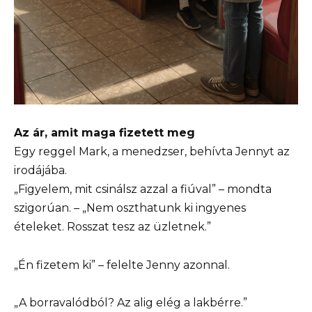
Az ár, amit maga fizetett meg
Egy reggel Mark, a menedzser, behívta Jennyt az
irodájába.
„Figyelem, mit csinálsz azzal a fiúval” – mondta
szigorúan. – „Nem oszthatunk ki ingyenes
ételeket. Rosszat tesz az üzletnek.”
„Én fizetem ki” – felelte Jenny azonnal.
„A borravalódból? Az alig elég a lakbérre.”