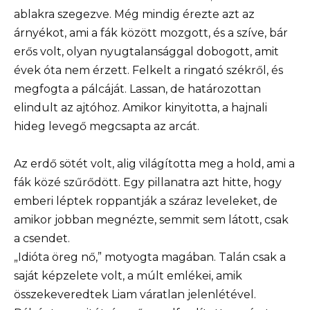
ablakra szegezve. Még mindig érezte azt az
árnyékot, ami a fák között mozgott, és a szíve, bár
erős volt, olyan nyugtalansággal dobogott, amit
évek óta nem érzett. Felkelt a ringató székről, és
megfogta a pálcáját. Lassan, de határozottan
elindult az ajtóhoz. Amikor kinyitotta, a hajnali
hideg levegő megcsapta az arcát.
Az erdő sötét volt, alig világította meg a hold, ami a
fák közé szűrődött. Egy pillanatra azt hitte, hogy
emberi léptek roppantják a száraz leveleket, de
amikor jobban megnézte, semmit sem látott, csak
a csendet.
„Idióta öreg nő,” motyogta magában. Talán csak a
saját képzelete volt, a múlt emlékei, amik
összekeveredtek Liam váratlan jelenlétével.