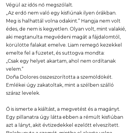
Végül az idős nő megszólalt.
„Az erdő nem való egy kisfiúnak ilyen órákban.
Meg is halhattál volna odakint.” Hangja nem volt
édes, de nem is kegyetlen. Olyan volt, mint valakié,
aki megtanulta megvédeni magát a fájdalomtól,
körülötte falakat emelve. Liam remegő kezekkel
emelte fel a füzetet, és suttogva mondta:
„Csak egy helyet akartam, ahol nem ordítanak
velem.”
Doña Dolores összeszorította a szemöldökét.
Emlékei úgy zakatoltak, mint a szélben szálló
száraz levelek.
Ő is ismerte a kiáltást, a megvetést és a magányt.
Egy pillanatra úgy látta ebben a rémült kisfiúban
azt a lányt, akit évtizedekkel ezelőtt elveszített.