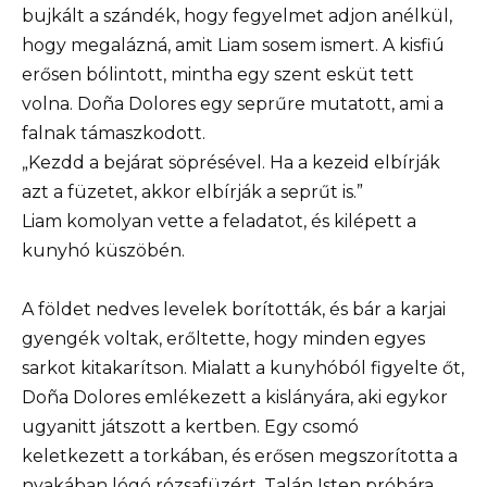
bujkált a szándék, hogy fegyelmet adjon anélkül,
hogy megalázná, amit Liam sosem ismert. A kisfiú
erősen bólintott, mintha egy szent esküt tett
volna. Doña Dolores egy seprűre mutatott, ami a
falnak támaszkodott.
„Kezdd a bejárat söprésével. Ha a kezeid elbírják
azt a füzetet, akkor elbírják a seprűt is.”
Liam komolyan vette a feladatot, és kilépett a
kunyhó küszöbén.
A földet nedves levelek borították, és bár a karjai
gyengék voltak, erőltette, hogy minden egyes
sarkot kitakarítson. Mialatt a kunyhóból figyelte őt,
Doña Dolores emlékezett a kislányára, aki egykor
ugyanitt játszott a kertben. Egy csomó
keletkezett a torkában, és erősen megszorította a
nyakában lógó rózsafüzért. Talán Isten próbára