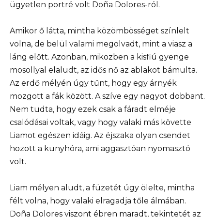
ügyetlen portré volt Doña Dolores-ról.
Amikor ő látta, mintha közömbösséget színlelt
volna, de belül valami megolvadt, mint a viasz a
láng előtt. Azonban, miközben a kisfiú gyenge
mosollyal elaludt, az idős nő az ablakot bámulta.
Az erdő mélyén úgy tűnt, hogy egy árnyék
mozgott a fák között. A szíve egy nagyot dobbant.
Nem tudta, hogy ezek csak a fáradt elméje
csalódásai voltak, vagy hogy valaki más követte
Liamot egészen idáig. Az éjszaka olyan csendet
hozott a kunyhóra, ami aggasztóan nyomasztó
volt.
Liam mélyen aludt, a füzetét úgy ölelte, mintha
félt volna, hogy valaki elragadja tőle álmában.
Doña Dolores viszont ébren maradt, tekintetét az