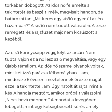
torkában dobogott. Az idős nő felemelte a
tekintetét és beszélt, mély, megviselt hangon, de
határozottan: „Mit keres egy kisfiú egyedül az én
házamban?” A kisfiú nem tudott válaszolni. A teste
remegett, és a rajzfüzet majdnem kicsúszott a
kezéből.
Az első könnycsepp végigfolyt az arcán. Nem
tudta, vajon ez a nő lesz az ő megváltása, vagy egy
újabb rémálom. Az idős nő szemei olyanok voltak,
mint két izzó parázs a félhomályban. Liam,
mindössze 6 évesen, meztelennek érezte magát
ezzel a tekintettel, ami úgy hatolt át rajta, mint a
kés. A hangja megtört, amikor próbált válaszolni:
„Nincs hová mennem.” A mondat a levegőben
lebegett, mint egy kétségbeesett kérés, amely