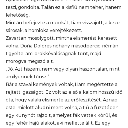
teszi, gondolta. Talán ez a kisfiú nem teher, hanem
lehetőség.
Miután befejezte a munkát, Liam visszajött, a kezei
sárosak, a homloka verejtékezett.
Zavartan mosolygott, mintha elismerést keresett
volna. Doña Dolores néhány másodpercig némán
figyelte, ami örökkévalóságnak tűnt, majd
morogva megszólalt.
„Jó. Azt hiszem, nem vagy olyan haszontalan, mint
amilyennek tűnsz.”
Bár a szavai kemények voltak, Liam megértette a
rejtett igazságot. Ez volt az első alkalom hosszú idő
óta, hogy valaki elismerte az erőfeszítését. Aznap
este, mielőtt aludni ment volna, a fiú a füzetében
egy kunyhót rajzolt, amelyet fák vettek körül, és
egy fehér hajú alakot, aki mellette állt. Ez egy