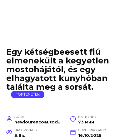
Egy kétségbeesett fiú
elmenekült a kegyetlen
mostohájától, és egy
elhagyatott kunyhóban
találta meg a sorsát.
TÖRTÉNETEK
АВТОР
НА ЧТЕНИЕ
newlourencoautodetail
73 мин
ПРОСМОТРОВ
ОПУБЛИКОВАНО
3.8к.
16.10.2025