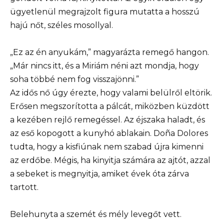
ügyetlenül megrajzolt figura mutatta a hosszú
hajú nőt, széles mosollyal.
„Ez az én anyukám,” magyarázta remegő hangon.
„Már nincs itt, és a Miriám néni azt mondja, hogy
soha többé nem fog visszajönni.”
Az idős nő úgy érezte, hogy valami belülről eltörik.
Erősen megszorította a pálcát, miközben küzdött
a kezében rejlő remegéssel. Az éjszaka haladt, és
az eső kopogott a kunyhó ablakain. Doña Dolores
tudta, hogy a kisfiúnak nem szabad újra kimenni
az erdőbe. Mégis, ha kinyitja számára az ajtót, azzal
a sebeket is megnyitja, amiket évek óta zárva
tartott.
Belehunyta a szemét és mély levegőt vett.