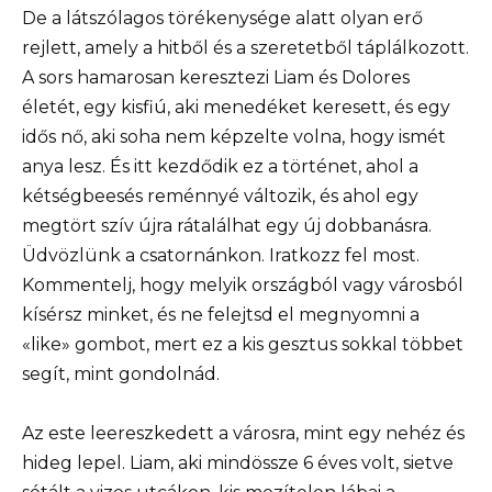
De a látszólagos törékenysége alatt olyan erő
rejlett, amely a hitből és a szeretetből táplálkozott.
A sors hamarosan keresztezi Liam és Dolores
életét, egy kisfiú, aki menedéket keresett, és egy
idős nő, aki soha nem képzelte volna, hogy ismét
anya lesz. És itt kezdődik ez a történet, ahol a
kétségbeesés reménnyé változik, és ahol egy
megtört szív újra rátalálhat egy új dobbanásra.
Üdvözlünk a csatornánkon. Iratkozz fel most.
Kommentelj, hogy melyik országból vagy városból
kísérsz minket, és ne felejtsd el megnyomni a
«like» gombot, mert ez a kis gesztus sokkal többet
segít, mint gondolnád.
Az este leereszkedett a városra, mint egy nehéz és
hideg lepel. Liam, aki mindössze 6 éves volt, sietve