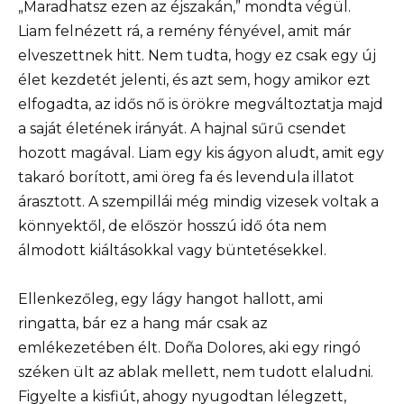
„Maradhatsz ezen az éjszakán,” mondta végül.
Liam felnézett rá, a remény fényével, amit már
elveszettnek hitt. Nem tudta, hogy ez csak egy új
élet kezdetét jelenti, és azt sem, hogy amikor ezt
elfogadta, az idős nő is örökre megváltoztatja majd
a saját életének irányát. A hajnal sűrű csendet
hozott magával. Liam egy kis ágyon aludt, amit egy
takaró borított, ami öreg fa és levendula illatot
árasztott. A szempillái még mindig vizesek voltak a
könnyektől, de először hosszú idő óta nem
álmodott kiáltásokkal vagy büntetésekkel.
Ellenkezőleg, egy lágy hangot hallott, ami
ringatta, bár ez a hang már csak az
emlékezetében élt. Doña Dolores, aki egy ringó
széken ült az ablak mellett, nem tudott elaludni.
Figyelte a kisfiút, ahogy nyugodtan lélegzett,