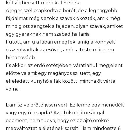
kétségbeesett menekülésének.
A jeges szél csapkodta a bőrét, de a legnagyobb
fájdalmat mégis azok a szavak okozták, amik még
mindig ott zengtek a fejében, olyan szavak, amiket
egy gyereknek nem szabad hallania.
Futott, amíg a lábai remegtek, amíg a könnyek
összeolvadtak az esővel, amíg a teste már nem
bírta tovább.
És akkor, az erdő sötétjében, váratlanul megjelent
előtte valami: egy magányos sziluett, egy
elfeledett kunyhó a fák között, mintha őt várta
volna.
Liam szíve erőteljesen vert. Ez lenne egy menedék
vagy egy új csapda? Az utolsó bátorsággal
odament, nem tudva, hogy ez az ajtó örökre
megváltoztatja életének sorsát. Liam mindössze 6