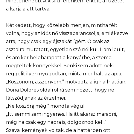
hihetetlenebb. A kisfiú félénken felkelt, a füzetet
a karja alatt tartva.
Kétkedett, hogy közelebb menjen, mintha félt
volna, hogy az idős nő visszaparancsolja, emlékezve
arra, hogy csak egy éjszakát ígért. Ő csak az
asztalra mutatott, egyetlen szó nélkül. Liam leült,
és amikor beleharapott a kenyérbe, a szemei
megteltek könnyekkel. Senki sem adott neki
reggelit ilyen nyugodtan, mióta meghalt az apja.
„Köszönöm, asszonyom,” motyogta alig hallhatóan.
Doña Dolores oldalról rá sem nézett, hogy ne
látszódjanak az érzelmei.
„Ne köszönj még,” mondta végül.
„Itt semmi sem ingyenes. Ha itt akarsz maradni,
még ha csak egy napra is, dolgoznod kell.”
Szavai kemények voltak, de a háttérben ott