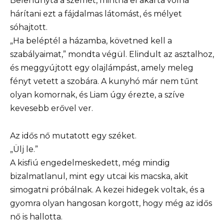
Belehunyta a szemét, mintha el akarta volna
hárítani ezt a fájdalmas látomást, és mélyet
sóhajtott.
„Ha beléptél a házamba, követned kell a
szabályaimat,” mondta végül. Elindult az asztalhoz,
és meggyújtott egy olajlámpást, amely meleg
fényt vetett a szobára. A kunyhó már nem tűnt
olyan komornak, és Liam úgy érezte, a szíve
kevesebb erővel ver.
Az idős nő mutatott egy széket.
„Ülj le.”
A kisfiú engedelmeskedett, még mindig
bizalmatlanul, mint egy utcai kis macska, akit
simogatni próbálnak. A kezei hidegek voltak, és a
gyomra olyan hangosan korgott, hogy még az idős
nő is hallotta.