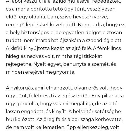
A fából készült falai az idő múlásával repedeztek,
és a moha borította tető úgy tűnt, veszélyesen
eldől egy oldalra. Liam, szíve hevesen verve,
remegő léptekkel közeledett. Nem tudta, hogy ez
a hely biztonságos-e, de egyetlen dolgot biztosan
tudott: nem maradhat éjszakára a szabad ég alatt.
A kisfiú kinyújtotta kezét az ajtó felé. A fémkilincs
hideg és nedves volt, mintha régi titkokat
rejtegetne. Nyelt egyet, behunyta a szemét, és
minden erejével megnyomta.
A nyikorgás, ami felhangzott, olyan erős volt, hogy
úgy tűnt, felébreszti az egész erdőt. Egy pillanatra
úgy gondolta, hogy valami megállítja, de az ajtó
lassan engedett, és kinyílt. A belső tér sötétségbe
burkolózott. Az öreg fa és a por szaga körbevette,
de nem volt kellemetlen. Épp ellenkezőleg, volt