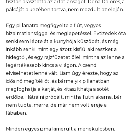
tisztán árasztotta az ártatlanságot. Doña Dolores, a
pálcáját a kezében tartva, nem mozdult az elején.
Egy pillanatra megfigyelte a fiút, vegyes
bizalmatlansággal és meglepetéssel. Évtizedek óta
senki sem lépte át a kunyhója küszöbét, és még
inkább senki, mint egy ázott kisfiú, aki reszket a
hidegtől, és egy rajzfüzetet ölel, mintha az lenne a
legértékesebb kincs a világon. A csend
elviselhetetlenné vált. Liam úgy érezte, hogy az
idős nő megítéli őt, és bármelyik pillanatban
megfoghatja a karját, és kitaszíthatja a sötét
erdőbe. Hátrálni próbált, mintha futni akarna, bár
nem tudta, merre, de már nem volt ereje a
lábaiban.
Minden egyes izma kimerült a menekülésben.