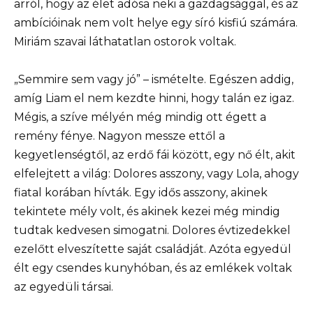
arról, hogy az élet adósa neki a gazdagsággal, és az
ambícióinak nem volt helye egy síró kisfiú számára.
Miriám szavai láthatatlan ostorok voltak.
„Semmire sem vagy jó” – ismételte. Egészen addig,
amíg Liam el nem kezdte hinni, hogy talán ez igaz.
Mégis, a szíve mélyén még mindig ott égett a
remény fénye. Nagyon messze ettől a
kegyetlenségtől, az erdő fái között, egy nő élt, akit
elfelejtett a világ: Dolores asszony, vagy Lola, ahogy
fiatal korában hívták. Egy idős asszony, akinek
tekintete mély volt, és akinek kezei még mindig
tudtak kedvesen simogatni. Dolores évtizedekkel
ezelőtt elveszítette saját családját. Azóta egyedül
élt egy csendes kunyhóban, és az emlékek voltak
az egyedüli társai.