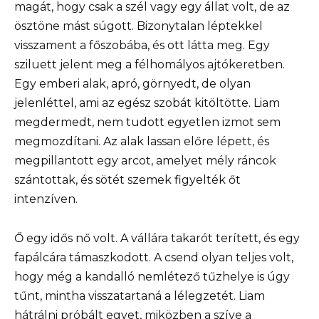
magát, hogy csak a szél vagy egy állat volt, de az
ösztöne mást súgott. Bizonytalan léptekkel
visszament a főszobába, és ott látta meg. Egy
sziluett jelent meg a félhomályos ajtókeretben.
Egy emberi alak, apró, görnyedt, de olyan
jelenléttel, ami az egész szobát kitöltötte. Liam
megdermedt, nem tudott egyetlen izmot sem
megmozdítani. Az alak lassan előre lépett, és
megpillantott egy arcot, amelyet mély ráncok
szántottak, és sötét szemek figyelték őt
intenzíven.
Ő egy idős nő volt. A vállára takarót terített, és egy
fapálcára támaszkodott. A csend olyan teljes volt,
hogy még a kandalló nemlétező tűzhelye is úgy
tűnt, mintha visszatartaná a lélegzetét. Liam
hátrálni próbált egyet, miközben a szíve a