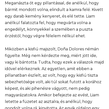
Meganászta őt egy pillantással, de anélkül, hogy
bármit mondott volna, elindult a kamra felé. Kivett
egy darab kemény kenyeret, és elé tette. Liam
anélkül falatozta fel, hogy megvárta volna a
engedélyt, könnyekkel a szemében a puszta
érzéstől, hogy végre félelem nélkül ehet.
Miközben a kisfiú majszolt, Doña Dolores némán
figyelte. Még nem kérdezte meg, miért jött ide,
vagy ki bántotta. Tudta, hogy ezek a válaszok majd
idővel elérkeznek. Az egyetlen, amit ebben a
pillanatban észlelt, az volt, hogy egy kisfiú tiszta
sebezhetősége volt, aki túl sokat futott a korához
képest, és aki pihenésre vágyott, nem pedig
magyarázatokra. Amikor befejezte az evést, Liam
letette a füzetet az asztalra, és anélkül, hogy
gondolt volna rá, kinyitotta. Az egyik oldalon egy