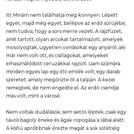
Itt Miriám nem találhatja meg könnyen. Lépett
egyet, majd még egyet, belépve az erdő sűrűjébe,
nem tudva, hogy a sors merre vezeti. A rajzfüzet,
amit tartott, olyan arcokat tartalmazott, amelyek
mosolyogtak, ügyetlen vonásokat egy anyáról, aki
már nem volt ott, és csillagokat, amelyeket
elhasználódott ceruzákkal rajzolt. Liam számára
minden egyes lap egy élő emlék volt, egy darab
szeretet, amely megőrizte őt a talpán. A kezei
remegtek, de nem engedte el. Az erdő csendje
más volt, mint a városé.
Nem voltak dudálások, sem sietős léptek, csak egy
távoli bagoly éneke és ágak ropogása a lábai alatt.
A kisfiú apróbbnak érezte magát a sok sötétség