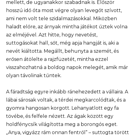
mellett, de ugyanakkor szabadnak is. Először
hosszú idő óta most végre olyan levegőt szívott,
ami nem volt tele szidalmazásokkal. Miközben
haladt előre, az árnyak mintha játékot űztek volna
az elméjével. Azt hitte, hogy nevetést,
suttogásokat hall, sőt, még apja hangját is, aki a
nevét kiáltotta. Megállt, behunyta a szemét, és
erősen átölelte a rajzfüzetét, mintha ezzel
visszahozhatná a boldog napok melegét, amik már
olyan távolinak tűntek.
A fáradtság egyre inkább ránehezedett a vállaira. A
lábai sárosak voltak, a térdei megkarcolódtak, és a
gyomra hangosan korgott. Lehanyatlott egy fa
tövébe, és felfele nézett. Az ágak között egy
holdfénycsík világította meg a borongós eget.
„Anya, vigyázz rám onnan fentről” – suttogta törött