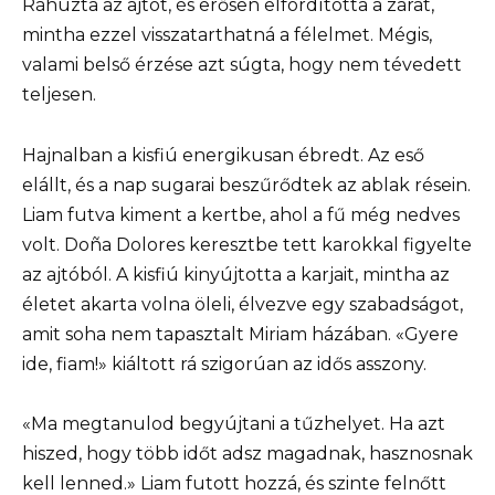
Ráhúzta az ajtót, és erősen elfordította a zárat,
mintha ezzel visszatarthatná a félelmet. Mégis,
valami belső érzése azt súgta, hogy nem tévedett
teljesen.
Hajnalban a kisfiú energikusan ébredt. Az eső
elállt, és a nap sugarai beszűrődtek az ablak résein.
Liam futva kiment a kertbe, ahol a fű még nedves
volt. Doña Dolores keresztbe tett karokkal figyelte
az ajtóból. A kisfiú kinyújtotta a karjait, mintha az
életet akarta volna öleli, élvezve egy szabadságot,
amit soha nem tapasztalt Miriam házában. «Gyere
ide, fiam!» kiáltott rá szigorúan az idős asszony.
«Ma megtanulod begyújtani a tűzhelyet. Ha azt
hiszed, hogy több időt adsz magadnak, hasznosnak
kell lenned.» Liam futott hozzá, és szinte felnőtt