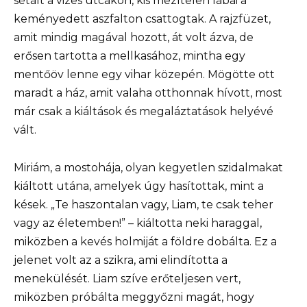
sétált a vizes utcákon, kis mezítelen lábai a
keményedett aszfalton csattogtak. A rajzfüzet,
amit mindig magával hozott, át volt ázva, de
erősen tartotta a mellkasához, mintha egy
mentőöv lenne egy vihar közepén. Mögötte ott
maradt a ház, amit valaha otthonnak hívott, most
már csak a kiáltások és megaláztatások helyévé
vált.
Miriám, a mostohája, olyan kegyetlen szidalmakat
kiáltott utána, amelyek úgy hasítottak, mint a
kések. „Te haszontalan vagy, Liam, te csak teher
vagy az életemben!” – kiáltotta neki haraggal,
miközben a kevés holmiját a földre dobálta. Ez a
jelenet volt az a szikra, ami elindította a
menekülését. Liam szíve erőteljesen vert,
miközben próbálta meggyőzni magát, hogy