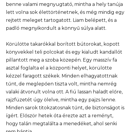
benne valami megnyugtató, mintha a hely tanúja
lett volna sok élettörténetnek, és még mindig egy
rejtett meleget tartogatott. Liam belépett, és a
padló megnyikordult a könnyű súlya alatt.
Körülötte takarókkal borított bútorokat, kopott
könyvekkel teli polcokat és egy kialudt kandallót
pillantott meg a szoba közepén. Egy masszív fa
asztal foglalta el a központi helyet, körülötte
kézzel faragott székek. Minden elhagyatottnak
tűnt, de meglepően tiszta volt, mintha nemrég
valaki átvonult volna ott. A fiú lassan haladt előre,
rajzfüzetét úgy ölelve, mintha egy pajzs lenne.
Minden sarok titokzatosnak tűnt, de biztonságot is
ígért. Először hetek óta érezte azt a reményt,
hogy talán megtalálta a menedéket, ahol senki
sem bántja.