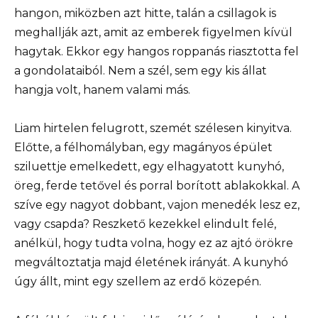
hangon, miközben azt hitte, talán a csillagok is
meghallják azt, amit az emberek figyelmen kívül
hagytak. Ekkor egy hangos roppanás riasztotta fel
a gondolataiból. Nem a szél, sem egy kis állat
hangja volt, hanem valami más.
Liam hirtelen felugrott, szemét szélesen kinyitva.
Előtte, a félhomályban, egy magányos épület
sziluettje emelkedett, egy elhagyatott kunyhó,
öreg, ferde tetővel és porral borított ablakokkal. A
szíve egy nagyot dobbant, vajon menedék lesz ez,
vagy csapda? Reszkető kezekkel elindult felé,
anélkül, hogy tudta volna, hogy ez az ajtó örökre
megváltoztatja majd életének irányát. A kunyhó
úgy állt, mint egy szellem az erdő közepén.