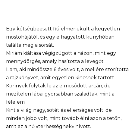
Egy kétségbeesett fiú elmenekült a kegyetlen
mostohájától, és egy elhagyatott kunyhóban
találta meg a sorsát.
Miriám kiáltása végigzúgott a házon, mint egy
mennydörgés, amely hasította a levegőt.
Liam, aki mindössze 6 éves volt, a mellére szorította
a rajzkönyvet, amit egyetlen kincsnek tartott.
Könnyek folytak le az elmosódott arcán, de
mezítelen lábai gyorsabban szaladtak, mint a
félelem.
Kint a világ nagy, sötét és ellenséges volt, de
minden jobb volt, mint tovább élni azon a tetőn,
amit az a nő «terhességnek» hívott.