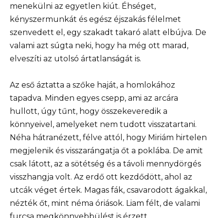
menekülni az egyetlen kiút. Éhséget,
kényszermunkát és egész éjszakás félelmet
szenvedett el, egy szakadt takaró alatt elbújva. De
valami azt súgta neki, hogy ha még ott marad,
elveszíti az utolsó ártatlanságát is.
Az eső áztatta a szőke haját, a homlokához
tapadva. Minden egyes csepp, ami az arcára
hullott, úgy tűnt, hogy összekeveredik a
könnyeivel, amelyeket nem tudott visszatartani.
Néha hátranézett, félve attól, hogy Miriám hirtelen
megjelenik és visszarángatja őt a poklába. De amit
csak látott, az a sötétség és a távoli mennydörgés
visszhangja volt. Az erdő ott kezdődött, ahol az
utcák véget értek. Magas fák, csavarodott ágakkal,
nézték őt, mint néma óriások. Liam félt, de valami
furcsa megkönnyebbülést is érzett.