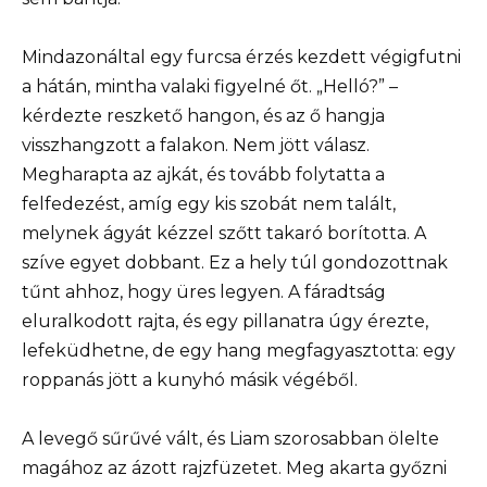
Mindazonáltal egy furcsa érzés kezdett végigfutni
a hátán, mintha valaki figyelné őt. „Helló?” –
kérdezte reszkető hangon, és az ő hangja
visszhangzott a falakon. Nem jött válasz.
Megharapta az ajkát, és tovább folytatta a
felfedezést, amíg egy kis szobát nem talált,
melynek ágyát kézzel szőtt takaró borította. A
szíve egyet dobbant. Ez a hely túl gondozottnak
tűnt ahhoz, hogy üres legyen. A fáradtság
eluralkodott rajta, és egy pillanatra úgy érezte,
lefeküdhetne, de egy hang megfagyasztotta: egy
roppanás jött a kunyhó másik végéből.
A levegő sűrűvé vált, és Liam szorosabban ölelte
magához az ázott rajzfüzetet. Meg akarta győzni