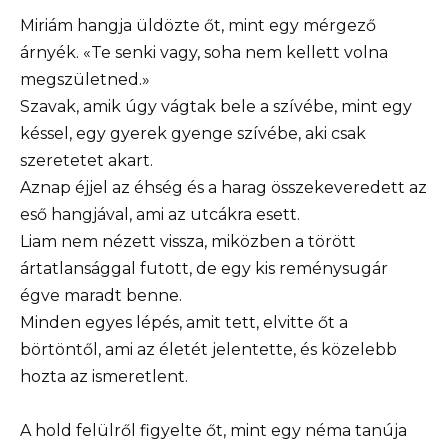
Miriám hangja üldözte őt, mint egy mérgező
árnyék. «Te senki vagy, soha nem kellett volna
megszületned.»
Szavak, amik úgy vágtak bele a szívébe, mint egy
késsel, egy gyerek gyenge szívébe, aki csak
szeretetet akart.
Aznap éjjel az éhség és a harag összekeveredett az
eső hangjával, ami az utcákra esett.
Liam nem nézett vissza, miközben a törött
ártatlansággal futott, de egy kis reménysugár
égve maradt benne.
Minden egyes lépés, amit tett, elvitte őt a
börtöntől, ami az életét jelentette, és közelebb
hozta az ismeretlent.
A hold felülről figyelte őt, mint egy néma tanúja