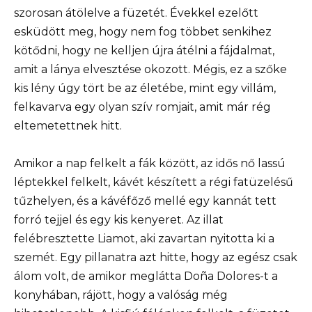
szorosan átölelve a füzetét. Évekkel ezelőtt
esküdött meg, hogy nem fog többet senkihez
kötődni, hogy ne kelljen újra átélni a fájdalmat,
amit a lánya elvesztése okozott. Mégis, ez a szőke
kis lény úgy tört be az életébe, mint egy villám,
felkavarva egy olyan szív romjait, amit már rég
eltemetettnek hitt.
Amikor a nap felkelt a fák között, az idős nő lassú
léptekkel felkelt, kávét készített a régi fatüzelésű
tűzhelyen, és a kávéfőző mellé egy kannát tett
forró tejjel és egy kis kenyeret. Az illat
felébresztette Liamot, aki zavartan nyitotta ki a
szemét. Egy pillanatra azt hitte, hogy az egész csak
álom volt, de amikor meglátta Doña Dolores-t a
konyhában, rájött, hogy a valóság még