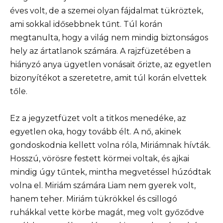
éves volt, de a szemei olyan fájdalmat tükröztek,
ami sokkal idősebbnek tűnt. Túl korán
megtanulta, hogy a világ nem mindig biztonságos
hely az ártatlanok számára. A rajzfüzetében a
hiányzó anya ügyetlen vonásait őrizte, az egyetlen
bizonyítékot a szeretetre, amit túl korán elvettek
tőle.
Ez a jegyzetfüzet volt a titkos menedéke, az
egyetlen oka, hogy tovább élt. A nő, akinek
gondoskodnia kellett volna róla, Miriámnak hívták.
Hosszú, vörösre festett körmei voltak, és ajkai
mindig úgy tűntek, mintha megvetéssel húzódtak
volna el. Miriám számára Liam nem gyerek volt,
hanem teher. Miriám tükrökkel és csillogó
ruhákkal vette körbe magát, meg volt győződve