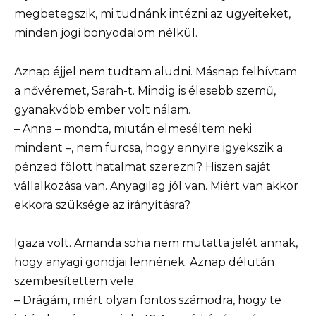
megbetegszik, mi tudnánk intézni az ügyeiteket,
minden jogi bonyodalom nélkül.
Aznap éjjel nem tudtam aludni. Másnap felhívtam
a nővéremet, Sarah-t. Mindig is élesebb szemű,
gyanakvóbb ember volt nálam.
– Anna – mondta, miután elmeséltem neki
mindent –, nem furcsa, hogy ennyire igyekszik a
pénzed fölött hatalmat szerezni? Hiszen saját
vállalkozása van. Anyagilag jól van. Miért van akkor
ekkora szüksége az irányításra?
Igaza volt. Amanda soha nem mutatta jelét annak,
hogy anyagi gondjai lennének. Aznap délután
szembesítettem vele.
– Drágám, miért olyan fontos számodra, hogy te