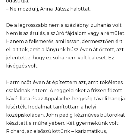
odasúgja:
– Ne mozdulj, Anna. Játssz halottat.
De a legrosszabb nem a százlábnyi zuhanás volt.
Nem is az árulás, a szúró fájdalom vagy a rémület.
Hanem a felismerés, ami lassan, dermesztően ért
el: a titok, amit a lányunk húsz éven át őrzött, azt
jelentette, hogy ez soha nem volt baleset. Ez
kivégzés volt.
Harmincöt éven át építettem azt, amit tökéletes
családnak hittem. A reggeleinket a frissen főzött
kávé illata és az Appalache-hegység távoli hangjai
kísérték. Irodalmat tanítottam a helyi
középiskolában, John pedig kézműves bútorokat
készített a műhelyében. Két gyermekünk volt:
Richard, az elsőszülöttünk – karizmatikus,