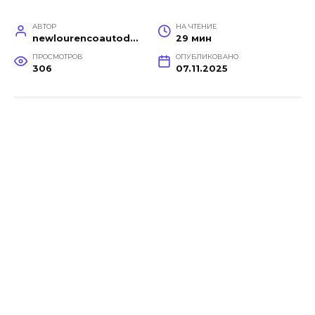
АВТОР
НА ЧТЕНИЕ
newlourencoautodetail
29 мин
ПРОСМОТРОВ
ОПУБЛИКОВАНО
306
07.11.2025