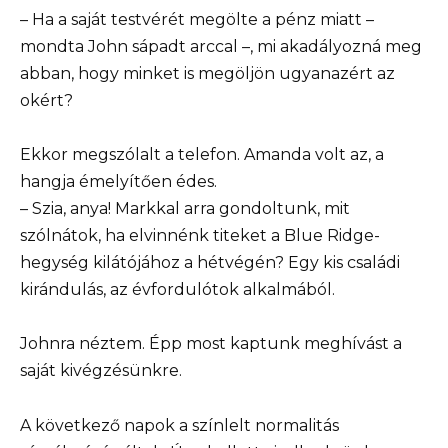
– Ha a saját testvérét megölte a pénz miatt –
mondta John sápadt arccal –, mi akadályozná meg
abban, hogy minket is megöljön ugyanazért az
okért?
Ekkor megszólalt a telefon. Amanda volt az, a
hangja émelyítően édes.
– Szia, anya! Markkal arra gondoltunk, mit
szólnátok, ha elvinnénk titeket a Blue Ridge-
hegység kilátójához a hétvégén? Egy kis családi
kirándulás, az évfordulótok alkalmából.
Johnra néztem. Épp most kaptunk meghívást a
saját kivégzésünkre.
A következő napok a színlelt normalitás