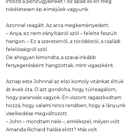
intézd a pénzügyeinket? Az apád és én még
tökéletesen ép elméjűek vagyunk.
Azonnal reagált. Az arca megkeményedett.
– Anya, ez nem irányításról szól – felelte feszült
hangon. – Ez a szeretetről, a törődésről, a családi
felelősségről szól.
De ahogyan kimondta, a szavai inkább
fenyegetésként hangzottak, mint vigaszként.
Aznap este Johnnal az első komoly vitánkat éltük
át évek óta. Ő azt gondolta, hogy túlreagálom,
hogy paranoiás vagyok. Én viszont ragaszkodtam
hozzá, hogy valami nincs rendben, hogy a lányunk
viselkedése megváltozott.
– John – mondtam neki –, emlékszel, milyen volt
Amanda Richard halála előtt? Más volt.