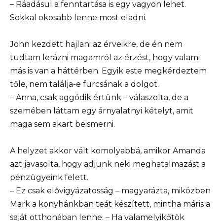
– Ráadásul a fenntartása is egy vagyon lehet.
Sokkal okosabb lenne most eladni.
John kezdett hajlani az érveikre, de én nem
tudtam lerázni magamról az érzést, hogy valami
más is van a háttérben. Egyik este megkérdeztem
tőle, nem találja-e furcsának a dolgot.
– Anna, csak aggódik értünk – válaszolta, de a
szemében láttam egy árnyalatnyi kételyt, amit
maga sem akart beismerni.
A helyzet akkor vált komolyabbá, amikor Amanda
azt javasolta, hogy adjunk neki meghatalmazást a
pénzügyeink felett.
– Ez csak elővigyázatosság – magyarázta, miközben
Mark a konyhánkban teát készített, mintha máris a
saját otthonában lenne. – Ha valamelyikőtök