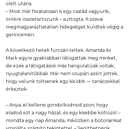
ölelt utána.
– Most már hivatalosan is egy család vagyunk,
örökre összetartozunk – suttogta. A szavai
megmagyarázhatatlan hidegséget küldtek végig a
gerincemen.
A következő hetek furcsán teltek. Amanda és
Mark egyre gyakrabban látogattak meg minket,
de ezek a látogatások más hangulatúak voltak,
nyugtalanítóbbak. Már nem csupán azért jöttek,
hogy velünk töltsenek egy kis időt — tanácsokkal
érkeztek.
– Anya, el kellene gondolkodnod azon, hogy
eladod ezt a nagy házat, és egy kisebbe költözöl –
mondta egy nap Amanda, miközben a bútorainkat
vizsgálta, számító tekintettel. – Segíthetnénk