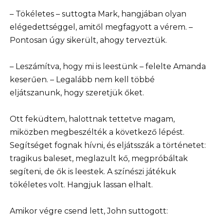
– Tökéletes – suttogta Mark, hangjában olyan
elégedettséggel, amitől megfagyott a vérem. –
Pontosan úgy sikerült, ahogy terveztük.
– Leszámítva, hogy mi is leestünk – felelte Amanda
keserűen. – Legalább nem kell többé
eljátszanunk, hogy szeretjük őket.
Ott feküdtem, halottnak tettetve magam,
miközben megbeszélték a következő lépést.
Segítséget fognak hívni, és eljátsszák a történetet:
tragikus baleset, meglazult kő, megpróbáltak
segíteni, de ők is leestek. A színészi játékuk
tökéletes volt. Hangjuk lassan elhalt.
Amikor végre csend lett, John suttogott: