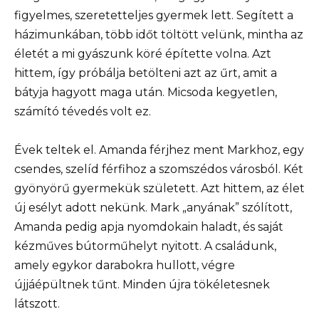
figyelmes, szeretetteljes gyermek lett. Segített a
házimunkában, több időt töltött velünk, mintha az
életét a mi gyászunk köré építette volna. Azt
hittem, így próbálja betölteni azt az űrt, amit a
bátyja hagyott maga után. Micsoda kegyetlen,
számító tévedés volt ez.
Évek teltek el. Amanda férjhez ment Markhoz, egy
csendes, szelíd férfihoz a szomszédos városból. Két
gyönyörű gyermekük született. Azt hittem, az élet
új esélyt adott nekünk. Mark „anyának” szólított,
Amanda pedig apja nyomdokain haladt, és saját
kézműves bútorműhelyt nyitott. A családunk,
amely egykor darabokra hullott, végre
újjáépültnek tűnt. Minden újra tökéletesnek
látszott.