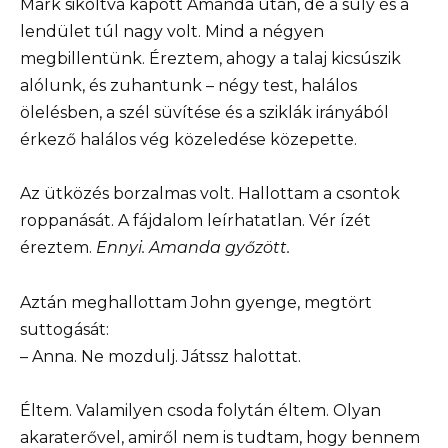
Mark sikoltva kapott Amanda után, de a súly és a
lendület túl nagy volt. Mind a négyen
megbillentünk. Éreztem, ahogy a talaj kicsúszik
alólunk, és zuhantunk – négy test, halálos
ölelésben, a szél süvítése és a sziklák irányából
érkező halálos vég közeledése közepette.
Az ütközés borzalmas volt. Hallottam a csontok
roppanását. A fájdalom leírhatatlan. Vér ízét
éreztem.
Ennyi. Amanda győzött.
Aztán meghallottam John gyenge, megtört
suttogását:
– Anna. Ne mozdulj. Játssz halottat.
Éltem. Valamilyen csoda folytán éltem. Olyan
akaraterővel, amiről nem is tudtam, hogy bennem