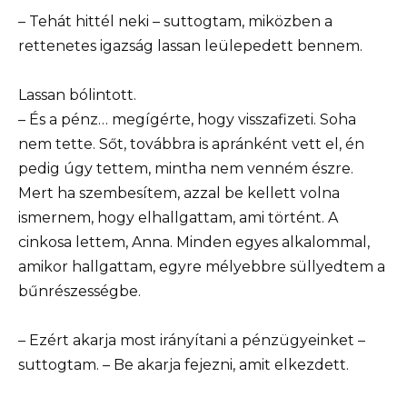
– Tehát hittél neki – suttogtam, miközben a
rettenetes igazság lassan leülepedett bennem.
Lassan bólintott.
– És a pénz… megígérte, hogy visszafizeti. Soha
nem tette. Sőt, továbbra is apránként vett el, én
pedig úgy tettem, mintha nem venném észre.
Mert ha szembesítem, azzal be kellett volna
ismernem, hogy elhallgattam, ami történt. A
cinkosa lettem, Anna. Minden egyes alkalommal,
amikor hallgattam, egyre mélyebbre süllyedtem a
bűnrészességbe.
– Ezért akarja most irányítani a pénzügyeinket –
suttogtam. – Be akarja fejezni, amit elkezdett.