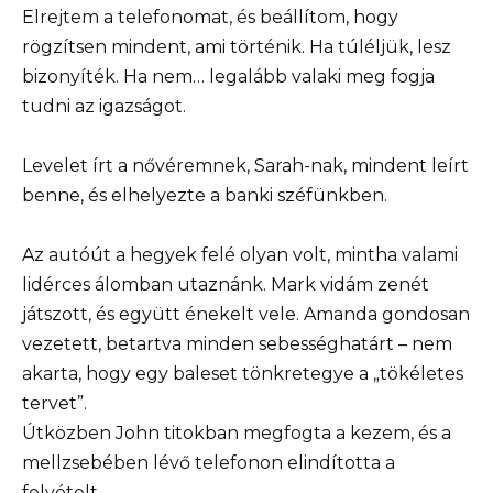
Elrejtem a telefonomat, és beállítom, hogy
rögzítsen mindent, ami történik. Ha túléljük, lesz
bizonyíték. Ha nem… legalább valaki meg fogja
tudni az igazságot.
Levelet írt a nővéremnek, Sarah-nak, mindent leírt
benne, és elhelyezte a banki széfünkben.
Az autóút a hegyek felé olyan volt, mintha valami
lidérces álomban utaznánk. Mark vidám zenét
játszott, és együtt énekelt vele. Amanda gondosan
vezetett, betartva minden sebességhatárt – nem
akarta, hogy egy baleset tönkretegye a „tökéletes
tervet”.
Útközben John titokban megfogta a kezem, és a
mellzsebében lévő telefonon elindította a
felvételt.