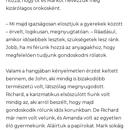
hozzá, hogy őt és Markot nevezzük meg
kizárólagos örökösként.
– Mi majd igazságosan elosztjuk a gyerekek között
– érvelt, logikusan, megnyugtatóan. – Ráadásul,
amikor idősebbek lesztek, szükségetek lesz ránk.
Jobb, ha mi férünk hozzá az anyagiakhoz, hogy
megfelelően tudjunk gondoskodni rólatok.
Valami a hangjában kényelmetlen érzést keltett
bennem, de John, aki mindig is bizakodóbb
természetű volt, látszólag megnyugodott.
Richard, a karizmatikus elsőszülött fiunk volt
mindig az, aki arról beszélt, hogy majd
gondoskodik rólunk idős korunkban. De Richard
már nem volt velünk, és Amanda volt az egyetlen
élő gyermekünk. Aláírtuk a papírokat. Mark sokáig