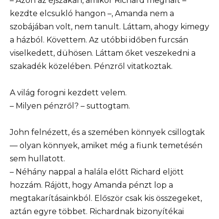
– Azon az éjszakán, amikor Richard meghalt –
kezdte elcsukló hangon –, Amanda nem a
szobájában volt, nem tanult. Láttam, ahogy kimegy
a házból. Követtem. Az utóbbi időben furcsán
viselkedett, dühösen. Láttam őket veszekedni a
szakadék közelében. Pénzről vitatkoztak.
A világ forogni kezdett velem.
– Milyen pénzről? – suttogtam.
John felnézett, és a szemében könnyek csillogtak
— olyan könnyek, amiket még a fiunk temetésén
sem hullatott.
– Néhány nappal a halála előtt Richard eljött
hozzám. Rájött, hogy Amanda pénzt lop a
megtakarításainkból. Először csak kis összegeket,
aztán egyre többet. Richardnak bizonyítékai