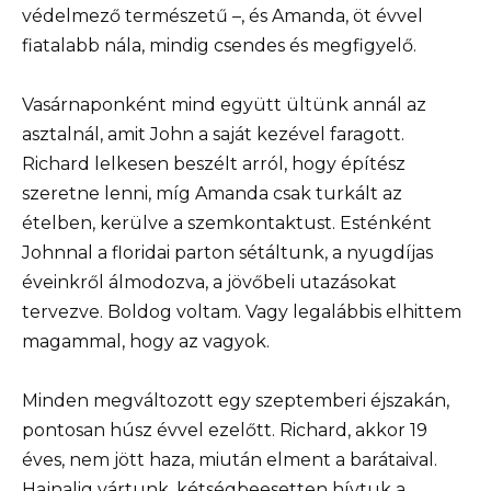
védelmező természetű –, és Amanda, öt évvel
fiatalabb nála, mindig csendes és megfigyelő.
Vasárnaponként mind együtt ültünk annál az
asztalnál, amit John a saját kezével faragott.
Richard lelkesen beszélt arról, hogy építész
szeretne lenni, míg Amanda csak turkált az
ételben, kerülve a szemkontaktust. Esténként
Johnnal a floridai parton sétáltunk, a nyugdíjas
éveinkről álmodozva, a jövőbeli utazásokat
tervezve. Boldog voltam. Vagy legalábbis elhittem
magammal, hogy az vagyok.
Minden megváltozott egy szeptemberi éjszakán,
pontosan húsz évvel ezelőtt. Richard, akkor 19
éves, nem jött haza, miután elment a barátaival.
Hajnalig vártunk, kétségbeesetten hívtuk a