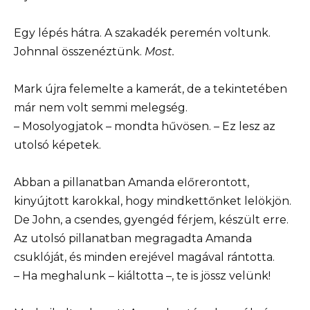
Egy lépés hátra. A szakadék peremén voltunk.
Johnnal összenéztünk.
Most.
Mark újra felemelte a kamerát, de a tekintetében
már nem volt semmi melegség.
– Mosolyogjatok – mondta hűvösen. – Ez lesz az
utolsó képetek.
Abban a pillanatban Amanda előrerontott,
kinyújtott karokkal, hogy mindkettőnket lelökjön.
De John, a csendes, gyengéd férjem, készült erre.
Az utolsó pillanatban megragadta Amanda
csuklóját, és minden erejével magával rántotta.
– Ha meghalunk – kiáltotta –, te is jössz velünk!