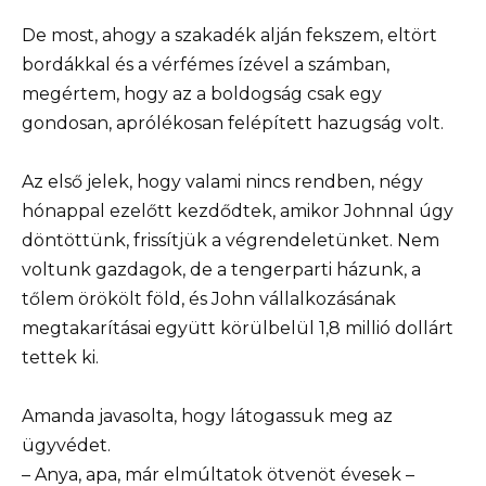
De most, ahogy a szakadék alján fekszem, eltört
bordákkal és a vérfémes ízével a számban,
megértem, hogy az a boldogság csak egy
gondosan, aprólékosan felépített hazugság volt.
Az első jelek, hogy valami nincs rendben, négy
hónappal ezelőtt kezdődtek, amikor Johnnal úgy
döntöttünk, frissítjük a végrendeletünket. Nem
voltunk gazdagok, de a tengerparti házunk, a
tőlem örökölt föld, és John vállalkozásának
megtakarításai együtt körülbelül 1,8 millió dollárt
tettek ki.
Amanda javasolta, hogy látogassuk meg az
ügyvédet.
– Anya, apa, már elmúltatok ötvenöt évesek –