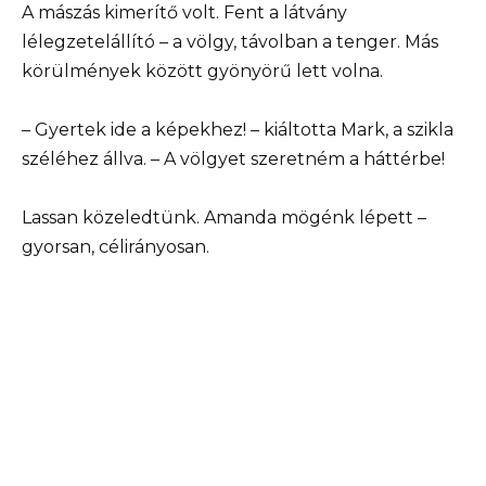
A mászás kimerítő volt. Fent a látvány
lélegzetelállító – a völgy, távolban a tenger. Más
körülmények között gyönyörű lett volna.
– Gyertek ide a képekhez! – kiáltotta Mark, a szikla
széléhez állva. – A völgyet szeretném a háttérbe!
Lassan közeledtünk. Amanda mögénk lépett –
gyorsan, célirányosan.