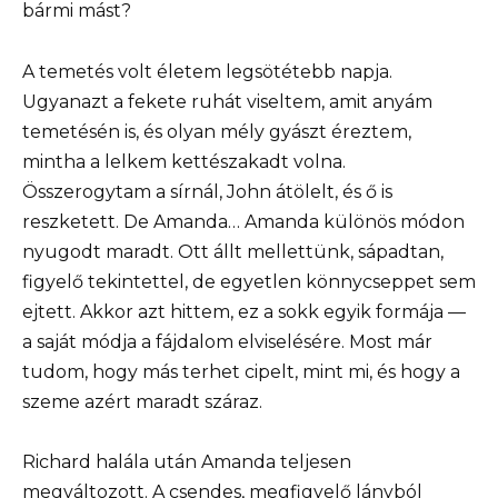
bármi mást?
A temetés volt életem legsötétebb napja.
Ugyanazt a fekete ruhát viseltem, amit anyám
temetésén is, és olyan mély gyászt éreztem,
mintha a lelkem kettészakadt volna.
Összerogytam a sírnál, John átölelt, és ő is
reszketett. De Amanda… Amanda különös módon
nyugodt maradt. Ott állt mellettünk, sápadtan,
figyelő tekintettel, de egyetlen könnycseppet sem
ejtett. Akkor azt hittem, ez a sokk egyik formája —
a saját módja a fájdalom elviselésére. Most már
tudom, hogy más terhet cipelt, mint mi, és hogy a
szeme azért maradt száraz.
Richard halála után Amanda teljesen
megváltozott. A csendes, megfigyelő lányból