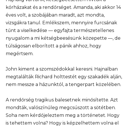
kórházakat és a rendőrséget. Amanda, aki akkor 14
éves volt, a szobájában maradt, azt mondta,
vizsgákra tanul. Emlékszem, mennyire furcsának
tűnt a viselkedése — egyfajta természetellenes
nyugalom a mi kétségbeesésünk közepette —, de
túlságosan elborított a pánik ahhoz, hogy
megértsem.
John kiment a szomszédokkal keresni. Hajnalban
megtalálták Richard holttestét egy szakadék alján,
nem messze a házunktól, a tengerpart közelében.
A rendőrség tragikus balesetnek minősítette. Azt
mondták, valószínűleg megcsúszott a sötétben.
Soha nem kérdőjeleztem meg a történetet. Hogy
is tehettem volna? Hogy is képzelhettem volna el