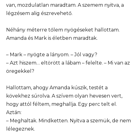
van, mozdulatlan maradtam. A szemem nyitva, a
légzésem alig észrevehető.
Néhány méterre tőlem nyögéseket hallottam.
Amanda és Mark is életben maradtak.
– Mark – nyögte a lányom. – Jól vagy?
– Azt hiszem… eltörött a lábam – felelte. – Mi van az
öregekkel?
Hallottam, ahogy Amanda kúszik, testét a
kövekhez súrolva. A szívem olyan hevesen vert,
hogy attól féltem, meghallja. Egy perc telt el.
Aztán:
– Meghaltak. Mindketten. Nyitva a szemük, de nem
lélegeznek.