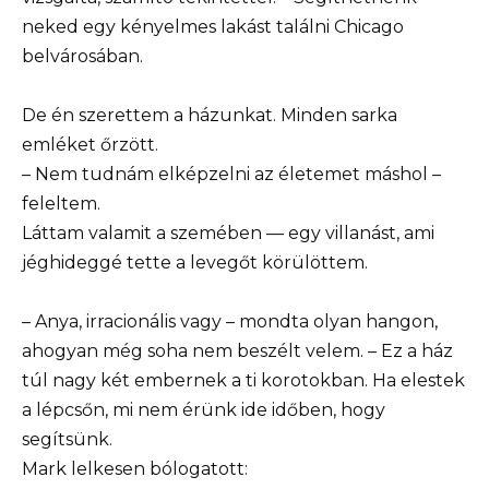
neked egy kényelmes lakást találni Chicago
belvárosában.
De én szerettem a házunkat. Minden sarka
emléket őrzött.
– Nem tudnám elképzelni az életemet máshol –
feleltem.
Láttam valamit a szemében — egy villanást, ami
jéghideggé tette a levegőt körülöttem.
– Anya, irracionális vagy – mondta olyan hangon,
ahogyan még soha nem beszélt velem. – Ez a ház
túl nagy két embernek a ti korotokban. Ha elestek
a lépcsőn, mi nem érünk ide időben, hogy
segítsünk.
Mark lelkesen bólogatott: