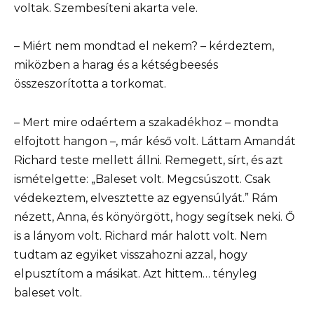
voltak. Szembesíteni akarta vele.
– Miért nem mondtad el nekem? – kérdeztem,
miközben a harag és a kétségbeesés
összeszorította a torkomat.
– Mert mire odaértem a szakadékhoz – mondta
elfojtott hangon –, már késő volt. Láttam Amandát
Richard teste mellett állni. Remegett, sírt, és azt
ismételgette: „Baleset volt. Megcsúszott. Csak
védekeztem, elvesztette az egyensúlyát.” Rám
nézett, Anna, és könyörgött, hogy segítsek neki. Ő
is a lányom volt. Richard már halott volt. Nem
tudtam az egyiket visszahozni azzal, hogy
elpusztítom a másikat. Azt hittem… tényleg
baleset volt.