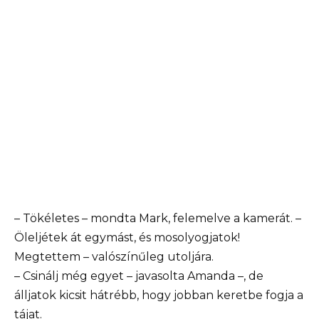
– Tökéletes – mondta Mark, felemelve a kamerát. –
Öleljétek át egymást, és mosolyogjatok!
Megtettem – valószínűleg utoljára.
– Csinálj még egyet – javasolta Amanda –, de
álljatok kicsit hátrébb, hogy jobban keretbe fogja a
tájat.