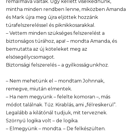
rémálmává váltak. Úgy kellett viselkednünk,
mintha minden rendben lenne, miközben Amanda
és Mark újra meg újra eljöttek hozzánk
túrafelszereléssel és piknikkosarakkal.
– Vettem minden szükséges felszerelést a
biztonságos túrához, apa! – mondta Amanda, és
bemutatta az új köteleket meg az
elsősegélycsomagot.
Biztonsági felszerelés – a gyilkosságunkhoz.
– Nem mehetünk el – mondtam Johnnak,
remegve, miután elmentek.
– Ha nem megyünk – felelte komoran –, más
módot találnak. Tűz. Kirablás, ami „félresikerül”.
Legalább a kilátónál tudjuk, mit terveznek.
Szörnyű logika volt – de logika.
– Elmegyünk – mondta. – De felkészülten.