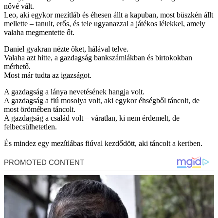
nővé vált.
Leo, aki egykor mezítláb és éhesen állt a kapuban, most büszkén állt
mellette – tanult, erős, és tele ugyanazzal a játékos lélekkel, amely
valaha megmentette őt.
Daniel gyakran nézte őket, hálával telve.
Valaha azt hitte, a gazdagság bankszámlákban és birtokokban
mérhető.
Most már tudta az igazságot.
A gazdagság a lánya nevetésének hangja volt.
A gazdagság a fiú mosolya volt, aki egykor éhségből táncolt, de
most örömében táncolt.
A gazdagság a család volt – váratlan, ki nem érdemelt, de
felbecsülhetetlen.
És mindez egy mezítlábas fiúval kezdődött, aki táncolt a kertben.