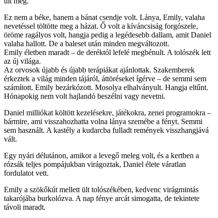
ült meg.
Ez nem a béke, hanem a bánat csendje volt. Lánya, Emily, valaha
nevetéssel töltötte meg a házat. Ő volt a kíváncsiság forgószele,
öröme ragályos volt, hangja pedig a legédesebb dallam, amit Daniel
valaha hallott. De a baleset után minden megváltozott.
Emily életben maradt – de deréktól lefelé megbénult. A tolószék lett
az új világa.
Az orvosok újabb és újabb terápiákat ajánlottak. Szakemberek
érkeztek a világ minden tájáról, áttöréseket ígérve – de semmi sem
számított. Emily bezárkózott. Mosolya elhalványult. Hangja eltűnt.
Hónapokig nem volt hajlandó beszélni vagy nevetni.
Daniel milliókat költött kezelésekre, játékokra, zenei programokra –
bármire, ami visszahozhatta volna lánya szemébe a fényt. Semmi
sem használt. A kastély a kudarcba fulladt remények visszhangjává
vált.
Egy nyári délutánon, amikor a levegő meleg volt, és a kertben a
rózsák teljes pompájukban virágoztak, Daniel élete váratlan
fordulatot vett.
Emily a szökőkút mellett ült tolószékében, kedvenc virágmintás
takarójába burkolózva. A nap fénye arcát simogatta, de tekintete
távoli maradt.