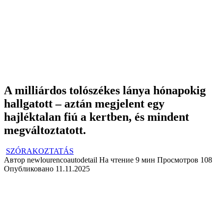
A milliárdos tolószékes lánya hónapokig
hallgatott – aztán megjelent egy
hajléktalan fiú a kertben, és mindent
megváltoztatott.
SZÓRAKOZTATÁS
Автор
newlourencoautodetail
На чтение
9 мин
Просмотров
108
Опубликовано
11.11.2025