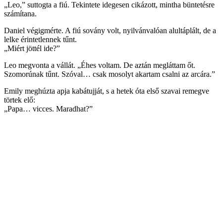
„Leo,” suttogta a fiú. Tekintete idegesen cikázott, mintha büntetésre
számítana.
Daniel végigmérte. A fiú sovány volt, nyilvánvalóan alultáplált, de a
lelke érintetlennek tűnt.
„Miért jöttél ide?”
Leo megvonta a vállát. „Éhes voltam. De aztán megláttam őt.
Szomorúnak tűnt. Szóval… csak mosolyt akartam csalni az arcára.”
Emily meghúzta apja kabátujját, s a hetek óta első szavai remegve
törtek elő:
„Papa… vicces. Maradhat?”