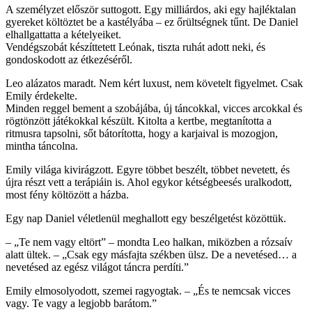
A személyzet először suttogott. Egy milliárdos, aki egy hajléktalan
gyereket költöztet be a kastélyába – ez őrültségnek tűnt. De Daniel
elhallgattatta a kételyeiket.
Vendégszobát készíttetett Leónak, tiszta ruhát adott neki, és
gondoskodott az étkezéséről.
Leo alázatos maradt. Nem kért luxust, nem követelt figyelmet. Csak
Emily érdekelte.
Minden reggel bement a szobájába, új táncokkal, vicces arcokkal és
rögtönzött játékokkal készült. Kitolta a kertbe, megtanította a
ritmusra tapsolni, sőt bátorította, hogy a karjaival is mozogjon,
mintha táncolna.
Emily világa kivirágzott. Egyre többet beszélt, többet nevetett, és
újra részt vett a terápiáin is. Ahol egykor kétségbeesés uralkodott,
most fény költözött a házba.
Egy nap Daniel véletlenül meghallott egy beszélgetést közöttük.
– „Te nem vagy eltört” – mondta Leo halkan, miközben a rózsaív
alatt ültek. – „Csak egy másfajta székben ülsz. De a nevetésed… a
nevetésed az egész világot táncra perdíti.”
Emily elmosolyodott, szemei ragyogtak. – „És te nemcsak vicces
vagy. Te vagy a legjobb barátom.”