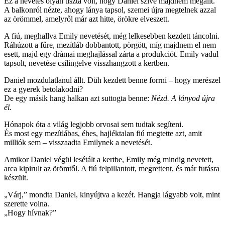
Ez a nevetés olyan tiszta volt, hogy Daniel szíve majdnem megállt.
A balkonról nézte, ahogy lánya tapsol, szemei újra megtelnek azzal
az örömmel, amelyről már azt hitte, örökre elveszett.
A fiú, meghallva Emily nevetését, még lelkesebben kezdett táncolni.
Ráhúzott a fűre, mezítláb dobbantott, pörgött, míg majdnem el nem
esett, majd egy drámai meghajlással zárta a produkciót. Emily vadul
tapsolt, nevetése csilingelve visszhangzott a kertben.
Daniel mozdulatlanul állt. Düh kezdett benne forrni – hogy merészel
ez a gyerek betolakodni?
De egy másik hang halkan azt suttogta benne:
Nézd. A lányod újra
él.
Hónapok óta a világ legjobb orvosai sem tudtak segíteni.
És most egy mezítlábas, éhes, hajléktalan fiú megtette azt, amit
milliók sem – visszaadta Emilynek a nevetését.
Amikor Daniel végül lesétált a kertbe, Emily még mindig nevetett,
arca kipirult az örömtől. A fiú felpillantott, megrettent, és már futásra
készült.
„Várj,” mondta Daniel, kinyújtva a kezét. Hangja lágyabb volt, mint
szerette volna.
„Hogy hívnak?”