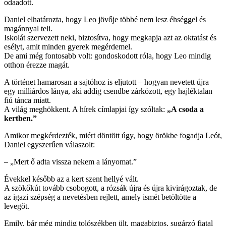
odaadott.
Daniel elhatározta, hogy Leo jövője többé nem lesz éhséggel és
magánnyal teli.
Iskolát szervezett neki, biztosítva, hogy megkapja azt az oktatást és
esélyt, amit minden gyerek megérdemel.
De ami még fontosabb volt: gondoskodott róla, hogy Leo mindig
otthon érezze magát.
A történet hamarosan a sajtóhoz is eljutott – hogyan nevetett újra
egy milliárdos lánya, aki addig csendbe zárkózott, egy hajléktalan
fiú tánca miatt.
A világ meghökkent. A hírek címlapjai így szóltak:
„A csoda a
kertben.”
Amikor megkérdezték, miért döntött úgy, hogy örökbe fogadja Leót,
Daniel egyszerűen válaszolt:
– „Mert ő adta vissza nekem a lányomat.”
Évekkel később az a kert szent hellyé vált.
A szökőkút tovább csobogott, a rózsák újra és újra kivirágoztak, de
az igazi szépség a nevetésben rejlett, amely ismét betöltötte a
levegőt.
Emily, bár még mindig tolószékben ült, magabiztos, sugárzó fiatal