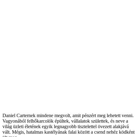
Daniel Carternek mindene megvolt, amit pénzért meg lehetett venni.
Vagyonából felhőkarcolók épültek, vállalatok születtek, és neve a
világ üzleti életének egyik legnagyobb tisztelettel övezett alakjává
vált. Mégis, hatalmas kastélyának falai között a csend nehéz ködként