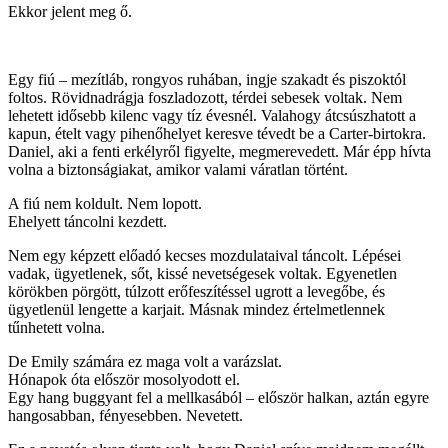
Ekkor jelent meg ő.
Egy fiú – mezítláb, rongyos ruhában, ingje szakadt és piszoktól
foltos. Rövidnadrágja foszladozott, térdei sebesek voltak. Nem
lehetett idősebb kilenc vagy tíz évesnél. Valahogy átcsúszhatott a
kapun, ételt vagy pihenőhelyet keresve tévedt be a Carter-birtokra.
Daniel, aki a fenti erkélyről figyelte, megmerevedett. Már épp hívta
volna a biztonságiakat, amikor valami váratlan történt.
A fiú nem koldult. Nem lopott.
Ehelyett táncolni kezdett.
Nem egy képzett előadó kecses mozdulataival táncolt. Lépései
vadak, ügyetlenek, sőt, kissé nevetségesek voltak. Egyenetlen
körökben pörgött, túlzott erőfeszítéssel ugrott a levegőbe, és
ügyetlenül lengette a karjait. Másnak mindez értelmetlennek
tűnhetett volna.
De Emily számára ez maga volt a varázslat.
Hónapok óta először mosolyodott el.
Egy hang buggyant fel a mellkasából – először halkan, aztán egyre
hangosabban, fényesebben. Nevetett.