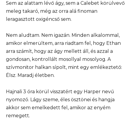
Sem az alattam lévő ágy, sem a Calebet körülvevő
meleg takaró, még az orra alá finoman
leragasztott oxigéncső sem.
Nem aludtam. Nem igazán. Minden alkalommal,
amikor elmerültem, arra riadtam fel, hogy Ethan
arra számít, hogy az ágy mellett áll, és azzal a
gondosan, kontrollált mosollyal mosolyog. A
szívmonitor halkan sípolt, mint egy emlékeztető:
Élsz. Maradj életben.
Hajnali 3 óra körül visszatért egy Harper nevű
nyomozó. Lágy szeme, éles ösztönei és hangja
akkor sem emelkedett fel, amikor az enyém
remegett.