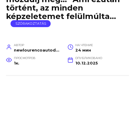
történt, az minden
képzeletemet felülmúlta…
SZÓRAKOZTATÁS
АВТОР
НА ЧТЕНИЕ
newlourencoautodetail
24 мин
ПРОСМОТРОВ
ОПУБЛИКОВАНО
1к.
10.12.2025