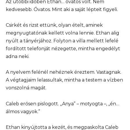
Az utóbbi időben Ethan… óvatos volt. Nem
kedvesebb. Óvatos. Mint aki a saját lépteit figyeli.
Csirkét és rizst ettünk, olyan ételt, aminek
megnyugtatónak kellett volna lennie. Ethan alig
nyúlt a tányérjához. Folyton a villa mellett lefelé
fordított telefonját nézegette, mintha engedélyt
adna neki.
A nyelvem felénél nehéznek éreztem. Vastagnak.
A végtagjaim lelassultak, mintha a testem a vízben
vonszolná magát.
Caleb erősen pislogott. „Anya” – motyogta –, „én…
álmos vagyok.”
Ethan kinyújtotta a kezét, és megpaskolta Caleb