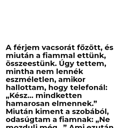
A férjem vacsorát főzött, és
miután a fiammal ettünk,
összeestünk. Úgy tettem,
mintha nem lennék
eszméletlen, amikor
hallottam, hogy telefonál:
„Kész… mindketten
hamarosan elmennek.”
Miután kiment a szobából,
odasúgtam a fiamnak: „Ne
mozdulj még…” Ami ezután