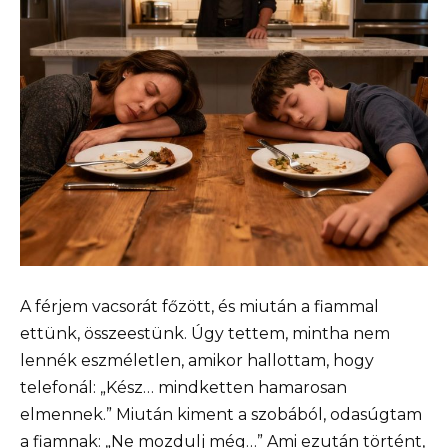
A férjem vacsorát főzött, és miután a fiammal
ettünk, összeestünk. Úgy tettem, mintha nem
lennék eszméletlen, amikor hallottam, hogy
telefonál: „Kész… mindketten hamarosan
elmennek.” Miután kiment a szobából, odasúgtam
a fiamnak: „Ne mozdulj még…” Ami ezután történt,