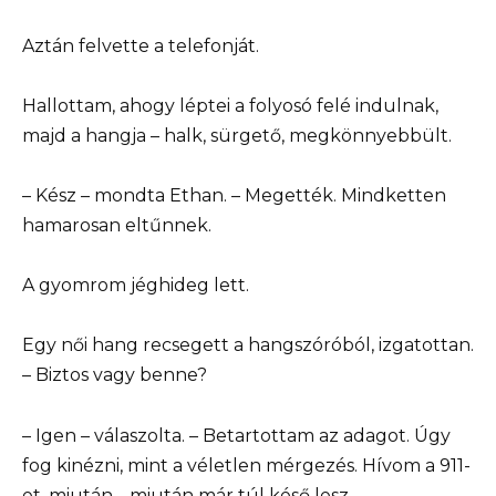
Aztán felvette a telefonját.
Hallottam, ahogy léptei a folyosó felé indulnak,
majd a hangja – halk, sürgető, megkönnyebbült.
– Kész – mondta Ethan. – Megették. Mindketten
hamarosan eltűnnek.
A gyomrom jéghideg lett.
Egy női hang recsegett a hangszóróból, izgatottan.
– Biztos vagy benne?
– Igen – válaszolta. – Betartottam az adagot. Úgy
fog kinézni, mint a véletlen mérgezés. Hívom a 911-
et, miután… miután már túl késő lesz.