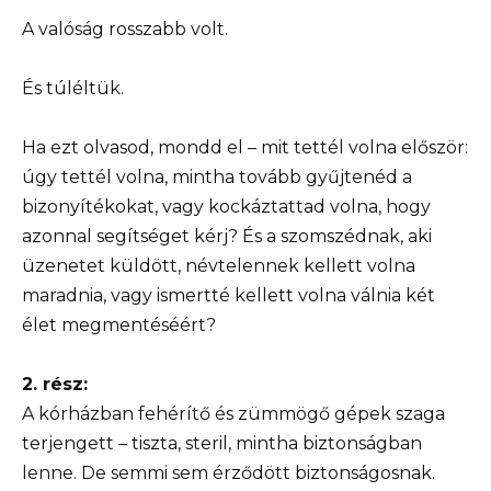
A valóság rosszabb volt.
És túléltük.
Ha ezt olvasod, mondd el – mit tettél volna először:
úgy tettél volna, mintha tovább gyűjtenéd a
bizonyítékokat, vagy kockáztattad volna, hogy
azonnal segítséget kérj? És a szomszédnak, aki
üzenetet küldött, névtelennek kellett volna
maradnia, vagy ismertté kellett volna válnia két
élet megmentéséért?
2. rész:
A kórházban fehérítő és zümmögő gépek szaga
terjengett – tiszta, steril, mintha biztonságban
lenne. De semmi sem érződött biztonságosnak.