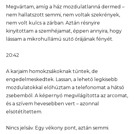
Megvártam, amíg a ház mozdulatlanná dermed –
nem hallatszott semmi, nem voltak szekrények,
nem volt kulcs a zárban. Aztán résnyire
kinyitottam a szemhéjamat, éppen annyira, hogy
lássam a mikrohullámú sütő órájának fényét.
20:42
A karjaim homokzsákoknak tűntek, de
engedelmeskedtek. Lassan, a lehető legkisebb
mozdulatokkal előhúztam a telefonomat a hátsó
zsebemből. A képernyő megvilágította az arcomat,
és a szívem hevesebben vert – azonnal
elsötétítettem.
Nincs jelsáv. Egy vékony pont, aztán semmi.