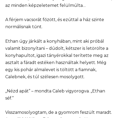
az minden képzeletemet felülmúlta…
A férjem vacsorát főzött, és ezúttal a ház szinte
normálisnak tűnt.
Ethan úgy járkált a konyhában, mint aki próbál
valamit bizonyítani – dúdolt, kétszer is letörölte a
konyhapultot, igazi tányérokkal terítette meg az
asztalt a fáradt estéken használtak helyett. Még
egy kis pohár almalevet is töltött a fiamnak,
Calebnek, és túl szélesen mosolygott.
„Nézd apát” – mondta Caleb vigyorogva. „Ethan
séf.”
Visszamosolyogtam, de a gyomrom feszült maradt.