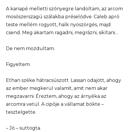
A kanapé melletti szőnyegre landoltam, az arcom
mosószerszagú szálakba préselődve. Caleb apró
teste mellém rogyott, halk nyöszörgés, majd
csend. Meg akartam ragadni, megrázni, sikítani…
De nem mozdultam.
Figyeltem.
Ethan széke hátracsúszott. Lassan odajött, ahogy
az ember megkerül valamit, amit nem akar
megzavarni. Éreztem, ahogy az árnyéka az
arcomra vetül. A cipője a vállamat bökte –
tesztelgette.
– Jó – suttogta.