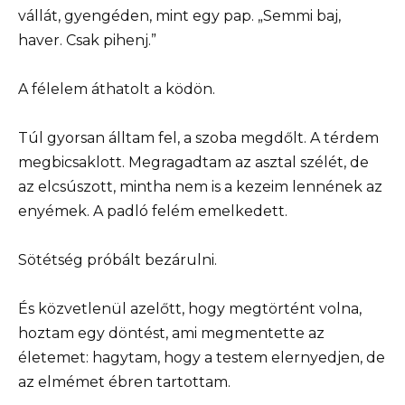
vállát, gyengéden, mint egy pap. „Semmi baj,
haver. Csak pihenj.”
A félelem áthatolt a ködön.
Túl gyorsan álltam fel, a szoba megdőlt. A térdem
megbicsaklott. Megragadtam az asztal szélét, de
az elcsúszott, mintha nem is a kezeim lennének az
enyémek. A padló felém emelkedett.
Sötétség próbált bezárulni.
És közvetlenül azelőtt, hogy megtörtént volna,
hoztam egy döntést, ami megmentette az
életemet: hagytam, hogy a testem elernyedjen, de
az elmémet ébren tartottam.