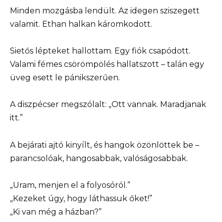
Minden mozgásba lendült. Az idegen sziszegett
valamit. Ethan halkan káromkodott.
Sietős lépteket hallottam. Egy fiók csapódott.
Valami fémes csörömpölés hallatszott – talán egy
üveg esett le pánikszerűen.
A diszpécser megszólalt: „Ott vannak. Maradjanak
itt.”
A bejárati ajtó kinyílt, és hangok özönlöttek be –
parancsolóak, hangosabbak, valóságosabbak.
„Uram, menjen el a folyosóról.”
„Kezeket úgy, hogy láthassuk őket!”
„Ki van még a házban?”