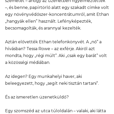
szemetet – ahogy az üzenetben figyelmeztettek
–, és benne, papírtörlő alatt egy szakadt címke volt
egy növényvédőszer-koncentrátumról, amit Ethan
„hangyák ellen” használt. Lefényképezték,
becsomagolták, és arannyal kezelték.
Aztán elővették Ethan telefonkönyvét. A „nő” a
hívásban? Tessa Rowe – az exférje. Akiről azt
mondta, hogy „régi múlt”. Aki „csak egy barát” volt
a közösségi médiában.
Az idegen? Egy munkahelyi haver, aki
beleegyezett, hogy „segít neki tisztán tartani”.
És az ismeretlen üzenetküldő?
Egy szomszéd az utca túloldalán – valaki, aki látta