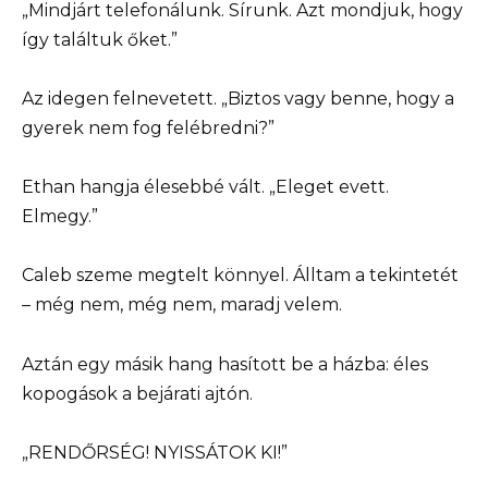
„Mindjárt telefonálunk. Sírunk. Azt mondjuk, hogy
így találtuk őket.”
Az idegen felnevetett. „Biztos vagy benne, hogy a
gyerek nem fog felébredni?”
Ethan hangja élesebbé vált. „Eleget evett.
Elmegy.”
Caleb szeme megtelt könnyel. Álltam a tekintetét
– még nem, még nem, maradj velem.
Aztán egy másik hang hasított be a házba: éles
kopogások a bejárati ajtón.
„RENDŐRSÉG! NYISSÁTOK KI!”