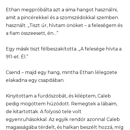
Ethan megpróbálta azt a sima hangot használni,
amit a pincérekkel és a szomszédokkal szemben
használt. „Tiszt úr, hívtam önöket – a feleségem és
a fiam összeesett, én…”
Egy másik tiszt félbeszakította. „A felesége hívta a
911-et. Él.”
Csend – majd egy hang, mintha Ethan lélegzete
elakadna egy csapdában.
Kinyitottam a fürdőszobát, és kiléptem, Caleb
pedig mögöttem húzódott. Remegtek a lábaim,
de kitartottak. A folyosó tele volt
egyenruhásokkal. Az egyik rendőr azonnal Caleb
magasságába térdelt, és halkan beszélt hozzá, míg