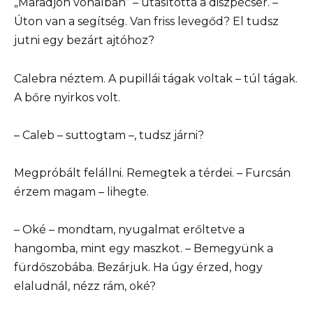
„Maradjon vonalban” – utasította a diszpécser. –
Úton van a segítség. Van friss levegőd? El tudsz
jutni egy bezárt ajtóhoz?
Calebra néztem. A pupillái tágak voltak – túl tágak.
A bőre nyirkos volt.
– Caleb – suttogtam –, tudsz járni?
Megpróbált felállni. Remegtek a térdei. – Furcsán
érzem magam – lihegte.
– Oké – mondtam, nyugalmat erőltetve a
hangomba, mint egy maszkot. – Bemegyünk a
fürdőszobába. Bezárjuk. Ha úgy érzed, hogy
elaludnál, nézz rám, oké?