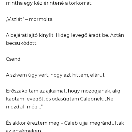
mintha egy kéz érintené a torkomat.
„Viszlát” – mormolta.
A bejárati ajtó kinyílt. Hideg levegő áradt be. Aztán
becsukódott.
Csend.
A szívem úgy vert, hogy azt hittem, elárul.
Erőszakoltam az ajkaimat, hogy mozogjanak, alig
kaptam levegőt, és odasúgtam Calebnek: „Ne
mozdulj még…”
És akkor éreztem meg – Caleb ujjai megrándultak
az enyémeken.