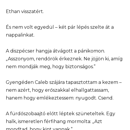
Ethan visszatért.
És nem volt egyedül – két pár lépés szelte át a
nappalinkat.
A diszpécser hangja átvágott a pánikomon.
„Asszonyom, rendőrök érkeznek. Ne jöjjön ki, amíg
nem mondják meg, hogy biztonságos.”
Gyengéden Caleb szájára tapasztottam a kezem –
nem azért, hogy erőszakkal elhallgattassam,
hanem hogy emlékeztessem: nyugodt. Csend.
A fürdőszobaajtó előtt léptek szüneteltek. Egy
halk, ismeretlen férfihang mormolta: „Azt
mondtad, hogy kint vannak.”