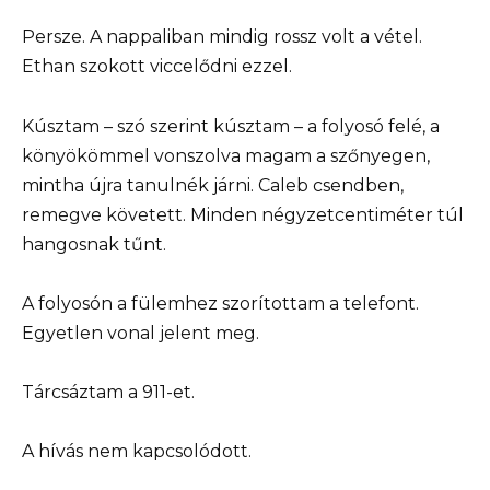
Persze. A nappaliban mindig rossz volt a vétel.
Ethan szokott viccelődni ezzel.
Kúsztam – szó szerint kúsztam – a folyosó felé, a
könyökömmel vonszolva magam a szőnyegen,
mintha újra tanulnék járni. Caleb csendben,
remegve követett. Minden négyzetcentiméter túl
hangosnak tűnt.
A folyosón a fülemhez szorítottam a telefont.
Egyetlen vonal jelent meg.
Tárcsáztam a 911-et.
A hívás nem kapcsolódott.