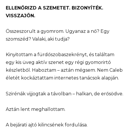
ELLENŐRIZD A SZEMETET. BIZONYÍTÉK.
VISSZAJÖN.
Összeszorult a gyomrom. Ugyanaz a nő? Egy
szomszéd? Valaki, aki tudja?
Kinyitottam a fürdőszobaszekrényt, és találtam
egy kis üveg aktív szenet egy régi gyomorirtó
készletből. Haboztam – aztán mégsem. Nem Caleb
életét kockáztattam internetes tanácsok alapján.
Szirénák vijjogtak a távolban – halkan, de erősödve.
Aztán lent meghallottam.
A bejárati ajtó kilincsének fordulása.