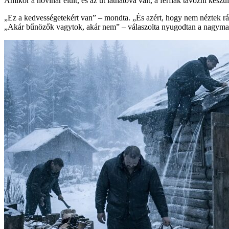
Amikor a hóvihar elült, és az út láthatóvá vált, a férfiak távozni készü
„Ez a kedvességetekért van” – mondta. „És azért, hogy nem néztek r
„Akár bűnözők vagytok, akár nem” – válaszolta nyugodtan a nagymama