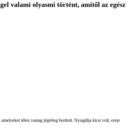
ggel valami olyasmi történt, amitől az egész
amelyeket télen vastag jégréteg borított. Nyugdíja kicsi volt, ereje