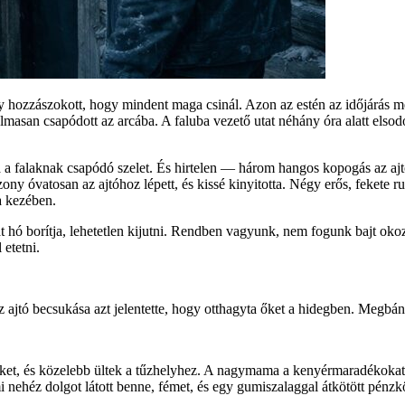
 hozzászokott, hogy mindent maga csinál. Azon az estén az időjárás meg
dalmasan csapódott az arcába. A faluba vezető utat néhány óra alatt elso
atta a falaknak csapódó szelet. És hirtelen — három hangos kopogás a
 óvatosan az ajtóhoz lépett, és kissé kinyitotta. Négy erős, fekete ruhá
a kezében.
ó borítja, lehetetlen kijutni. Rendben vagyunk, nem fogunk bajt okoz
 etetni.
ajtó becsukása azt jelentette, hogy otthagyta őket a hidegben. Megbán
t, és közelebb ültek a tűzhelyhez. A nagymama a kenyérmaradékokat az as
ami nehéz dolgot látott benne, fémet, és egy gumiszalaggal átkötött pénzkö