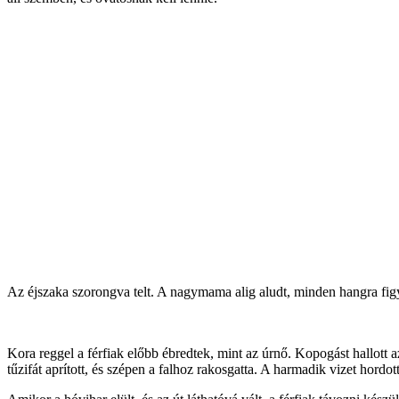
Az éjszaka szorongva telt. A nagymama alig aludt, minden hangra figy
Kora reggel a férfiak előbb ébredtek, mint az úrnő. Kopogást hallott a
tűzifát aprított, és szépen a falhoz rakosgatta. A harmadik vizet hordo