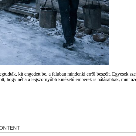
tudták, kit engedett be, a faluban mindenki erről beszélt. Egyesek sze
jött, hogy néha a legszörnyűbb kinézetű emberek is hálásabbak, mint azo