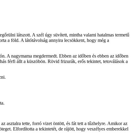
őrülni látszott. A szél úgy süvített, mintha valami hatalmas termetű
dorta a föld. A látótávolság annyira lecsökkent, hogy még a
z ajtón. A nagymama megdermedt. Ebben az időben és ebben az időben
s férfi állt a küszöbön. Rövid frizurák, erős tekintet, tetoválások a
ni.
ta.
ztalra tette, forró vizet öntött, és fát tett a tűzhelyre. Amikor az
teget. Elfordította a tekintetét, de rájött, hogy veszélyes emberekkel