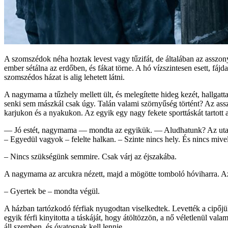
A szomszédok néha hoztak levest vagy tűzifát, de általában az asszony
ember sétálna az erdőben, és fákat törne. A hó vízszintesen esett, fáj
szomszédos házat is alig lehetett látni.
A nagymama a tűzhely mellett ült, és melegítette hideg kezét, hallg
senki sem mászkál csak úgy. Talán valami szörnyűség történt? Az asszony
karjukon és a nyakukon. Az egyik egy nagy fekete sporttáskát tartott 
— Jó estét, nagymama — mondta az egyikük. — Aludhatunk? Az utat h
– Egyedül vagyok – felelte halkan. – Szinte nincs hely. És nincs mivel
– Nincs szükségünk semmire. Csak várj az éjszakába.
A nagymama az arcukra nézett, majd a mögötte tomboló hóviharra. Az 
– Gyertek be – mondta végül.
A házban tartózkodó férfiak nyugodtan viselkedtek. Levették a cipőjüke
egyik férfi kinyitotta a táskáját, hogy átöltözzön, a nő véletlenül val
áll szemben, és óvatosnak kell lennie.