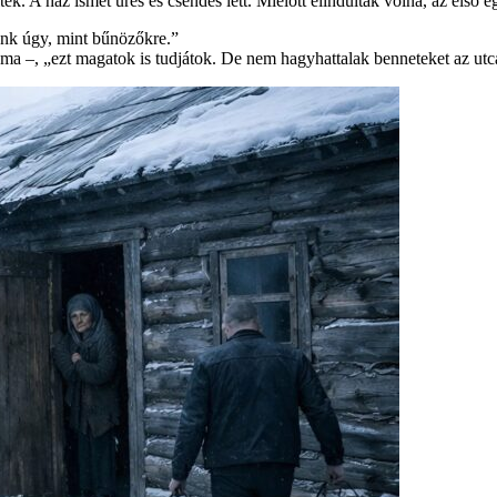
ltek. A ház ismét üres és csendes lett. Mielőtt elindultak volna, az első e
ánk úgy, mint bűnözőkre.”
 –, „ezt magatok is tudjátok. De nem hagyhattalak benneteket az utc