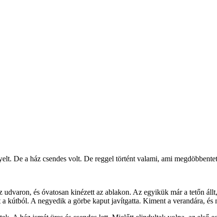
elt. De a ház csendes volt. De reggel történt valami, ami megdöbbentet
z udvaron, és óvatosan kinézett az ablakon. Az egyikük már a tetőn állt
tt a kútból. A negyedik a görbe kaput javítgatta. Kiment a verandára, és