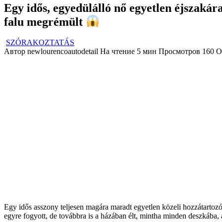
Egy idős, egyedülálló nő egyetlen éjszakára
falu megrémült
SZÓRAKOZTATÁS
Автор
newlourencoautodetail
На чтение
5 мин
Просмотров
160
О
Egy idős asszony teljesen magára maradt egyetlen közeli hozzátartozója 
egyre fogyott, de továbbra is a házában élt, mintha minden deszkába