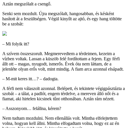
Aztán megszólalt a csengő.
Senki sem mozdult. Újra megszólalt, hangosabban, és késként
hasított át a feszültségen. Végül kinyílt az ajtó, és egy hang töltötte
be a szobát:
– Mi folyik itt?
A szívem összeszorult. Megmerevedtem a térdeimen, kezeim a
vízben voltak. Lassan a küszöb felé fordítottam a fejem. Egy férfi
állt ott – magas, nyugodt, ismerős. Évek óta nem láttam, de a
jelenléte olyan erős volt, mint mindig. A fiam arca azonnal elsápadt.
– M-mit keres itt…? – dadogta.
A férfi nem válaszolt azonnal. Belépett, és tekintete végigpásztázta a
szobát – a tálat, a padlót, engem térdelve, a mereven álló nőt és a
fiamat, aki hirtelen kicsinek tűnt otthonában. Aztán rám nézett.
– Asszonyom… felállna, kérem?
Nem tudtam mozdulni. Nem ellenállás volt. Mintha elfelejtettem
volna, hogyan kell állni. Mintha elfogadtam volna, hogy ez az én