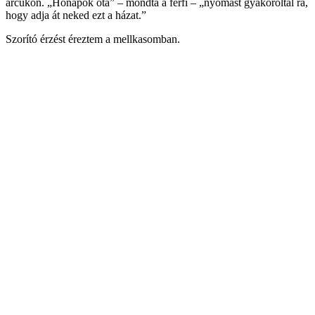
arcukon. „Hónapok óta” – mondta a férfi – „nyomást gyakoroltál rá,
hogy adja át neked ezt a házat.”
Szorító érzést éreztem a mellkasomban.