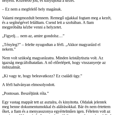
helyem. Közelebb jött, és kinyújtotta a kezét.
– Ez nem a megfelelő hely magának.
Valami megmozdult bennem. Remegő ujjakkal fogtam meg a kezét,
és a segítségével felálltam. Csend lett a szobában. A fiam
megpróbálta kézbe venni a helyzetet.
„Figyelj… nem az, amire gondolsz…”
„Tényleg?” – felelte nyugodtan a férfi. „Akkor magyarázd el
nekem.”
Nem volt szükség magyarázatra. Minden kristálytiszta volt. Az
igazság megcáfolhatatlan. A nő előrelépett, hogy visszanyerje az
önbizalmát.
„Ki vagy te, hogy beleavatkozz? Ez családi ügy.”
A férfi halványan elmosolyodott.
„Pontosan. Beszéljünk róla.”
Egy vastag mappát tett az asztalra, és kinyitotta. Oldalak jelentek
meg benne dokumentumokkal és aláírásokkal. Bár én nem értettem
őket, a fiam és a menyasszonya egyértelműen igen. Félelem volt az