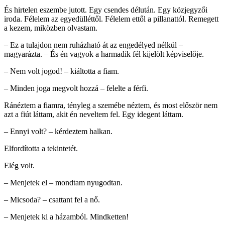
És hirtelen eszembe jutott. Egy csendes délután. Egy közjegyzői
iroda. Félelem az egyedülléttől. Félelem ettől a pillanattól. Remegett
a kezem, miközben olvastam.
– Ez a tulajdon nem ruházható át az engedélyed nélkül –
magyarázta. – És én vagyok a harmadik fél kijelölt képviselője.
– Nem volt jogod! – kiáltotta a fiam.
– Minden joga megvolt hozzá – felelte a férfi.
Ránéztem a fiamra, tényleg a szemébe néztem, és most először nem
azt a fiút láttam, akit én neveltem fel. Egy idegent láttam.
– Ennyi volt? – kérdeztem halkan.
Elfordította a tekintetét.
Elég volt.
– Menjetek el – mondtam nyugodtan.
– Micsoda? – csattant fel a nő.
– Menjetek ki a házamból. Mindketten!