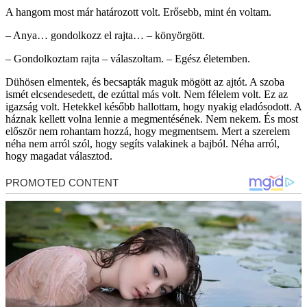
A hangom most már határozott volt. Erősebb, mint én voltam.
– Anya… gondolkozz el rajta… – könyörgött.
– Gondolkoztam rajta – válaszoltam. – Egész életemben.
Dühösen elmentek, és becsapták maguk mögött az ajtót. A szoba
ismét elcsendesedett, de ezúttal más volt. Nem félelem volt. Ez az
igazság volt. Hetekkel később hallottam, hogy nyakig eladósodott. A
háznak kellett volna lennie a megmentésének. Nem nekem. És most
először nem rohantam hozzá, hogy megmentsem. Mert a szerelem
néha nem arról szól, hogy segíts valakinek a bajból. Néha arról,
hogy magadat választod.