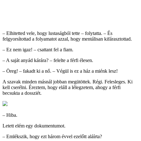
– Elhitetted vele, hogy lustaságból tette – folytatta. – És
felgyorsítottad a folyamatot azzal, hogy mentálisan kifárasztottad.
– Ez nem igaz! – csattant fel a fiam.
– A saját anyád kárára? – felelte a férfi élesen.
– Öreg! – fakadt ki a nő. – Végül is ez a ház a miénk lesz!
A szavak minden másnál jobban megütöttek. Régi. Felesleges. Ki
kell cserélni. Éreztem, hogy eláll a lélegzetem, ahogy a férfi
becsukta a dossziét.
– Hiba.
Letett elém egy dokumentumot.
– Emlékszik, hogy ezt három évvel ezelőtt aláírta?