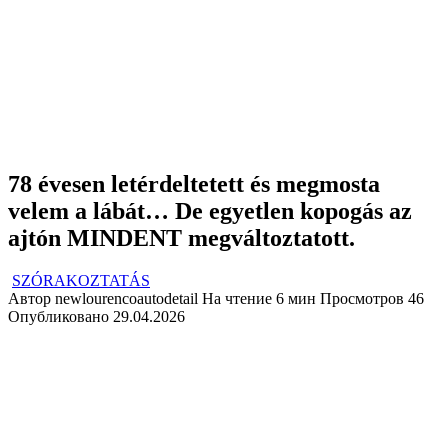
78 évesen letérdeltetett és megmosta
velem a lábát… De egyetlen kopogás az
ajtón MINDENT megváltoztatott.
SZÓRAKOZTATÁS
Автор
newlourencoautodetail
На чтение
6 мин
Просмотров
46
Опубликовано
29.04.2026