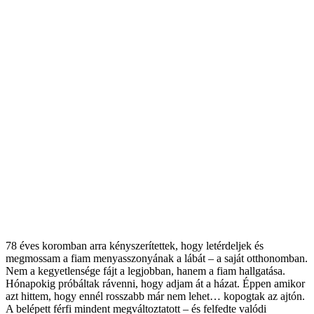
78 éves koromban arra kényszerítettek, hogy letérdeljek és
megmossam a fiam menyasszonyának a lábát – a saját otthonomban.
Nem a kegyetlensége fájt a legjobban, hanem a fiam hallgatása.
Hónapokig próbáltak rávenni, hogy adjam át a házat. Éppen amikor
azt hittem, hogy ennél rosszabb már nem lehet… kopogtak az ajtón.
A belépett férfi mindent megváltoztatott – és felfedte valódi