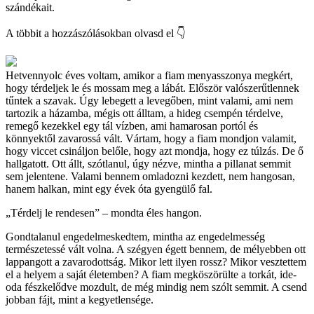
szándékait.
A többit a hozzászólásokban olvasd el 👇
Hetvennyolc éves voltam, amikor a fiam menyasszonya megkért,
hogy térdeljek le és mossam meg a lábát. Először valószerűtlennek
tűntek a szavak. Úgy lebegett a levegőben, mint valami, ami nem
tartozik a házamba, mégis ott álltam, a hideg csempén térdelve,
remegő kezekkel egy tál vízben, ami hamarosan portól és
könnyektől zavarossá vált. Vártam, hogy a fiam mondjon valamit,
hogy viccet csináljon belőle, hogy azt mondja, hogy ez túlzás. De ő
hallgatott. Ott állt, szótlanul, úgy nézve, mintha a pillanat semmit
sem jelentene. Valami bennem omladozni kezdett, nem hangosan,
hanem halkan, mint egy évek óta gyengülő fal.
„Térdelj le rendesen” – mondta éles hangon.
Gondtalanul engedelmeskedtem, mintha az engedelmesség
természetessé vált volna. A szégyen égett bennem, de mélyebben ott
lappangott a zavarodottság. Mikor lett ilyen rossz? Mikor vesztettem
el a helyem a saját életemben? A fiam megköszörülte a torkát, ide-
oda fészkelődve mozdult, de még mindig nem szólt semmit. A csend
jobban fájt, mint a kegyetlensége.