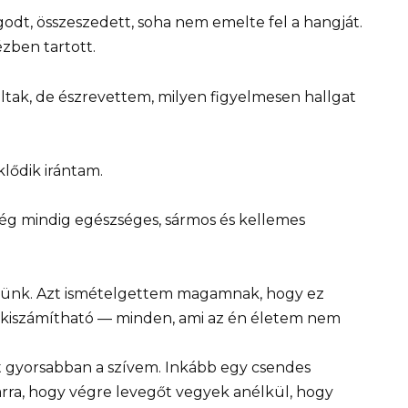
godt, összeszedett, soha nem emelte fel a hangját.
ézben tartott.
ltak, de észrevettem, milyen figyelmesen hallgat
lődik irántam.
ég mindig egészséges, sármos és kellemes
ttünk. Azt ismételgettem magamnak, hogy ez
t, kiszámítható — minden, ami az én életem nem
 gyorsabban a szívem. Inkább egy csendes
ra, hogy végre levegőt vegyek anélkül, hogy