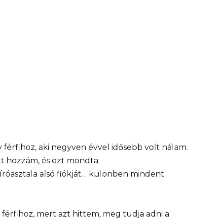
rfihoz, aki negyven évvel idősebb volt nálam.
t hozzám, és ezt mondta:
íróasztala alsó fiókját… különben mindent
érfihoz, mert azt hittem, meg tudja adni a