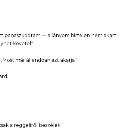
tt panaszkodtam — a lányom hirtelen nem akart
yhet követelt.
 „Most már állandóan azt akarja.”
ard.
ak a reggeliről beszélek.”