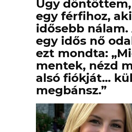
Úgy döntöttem
egy férfihoz, ak
idősebb nálam.
egy idős nő oda
ezt mondta: „Mi
mentek, nézd me
alsó fiókját… k
megbánsz.”