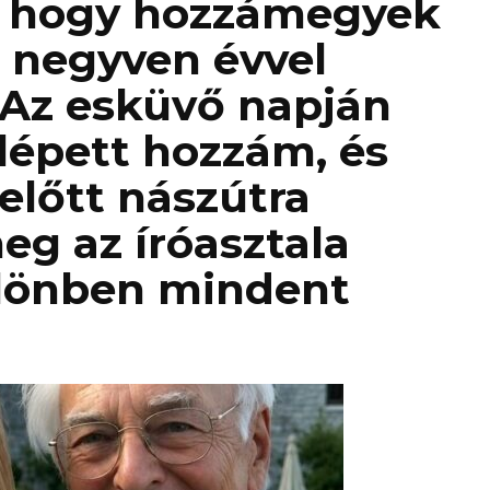
, hogy hozzámegyek
i negyven évvel
 Az esküvő napján
lépett hozzám, és
előtt nászútra
g az íróasztala
ülönben mindent