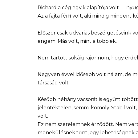
Richard a cég egyik alapítója volt — nyu
Az a fajta férfi volt, aki mindig mindent k
Először csak udvarias beszélgetéseink vo
engem. Más volt, mint a többiek.
Nem tartott sokáig rájönnöm, hogy érdek
Negyven évvel idősebb volt nálam, de m
társaság volt.
Később néhány vacsorát is együtt töltö
jelentéktelen, semmi komoly. Stabil vol
volt.
Ez nem szerelemnek érződött. Nem vert
menekülésnek tűnt, egy lehetőségnek ar