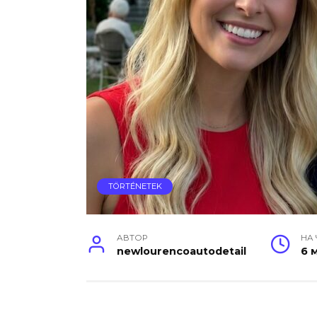
TÖRTÉNETEK
АВТОР
НА
newlourencoautodetail
6 