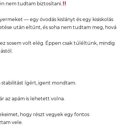
én nem tudtam biztosítani.
rmeket — egy óvodás kislányt és egy kisiskolás
letése után eltűnt, és soha nem tudtam meg, hová
ez sosem volt elég. Éppen csak túléltünk, mindig
ástól.
stabilitást ígért, igent mondtam.
r az apám is lehetett volna.
ekeimet, hogy részt vegyek egy fontos
tam vele.