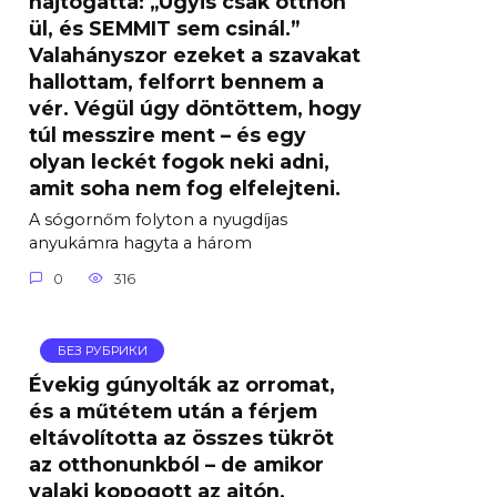
hajtogatta: „Úgyis csak otthon
ül, és SEMMIT sem csinál.”
Valahányszor ezeket a szavakat
hallottam, felforrt bennem a
vér. Végül úgy döntöttem, hogy
túl messzire ment – ​​és egy
olyan leckét fogok neki adni,
amit soha nem fog elfelejteni.
A sógornőm folyton a nyugdíjas
anyukámra hagyta a három
0
316
БЕЗ РУБРИКИ
Évekig gúnyolták az orromat,
és a műtétem után a férjem
eltávolította az összes tükröt
az otthonunkból – de amikor
valaki kopogott az ajtón,