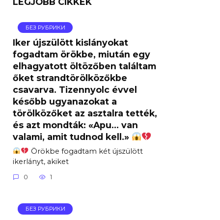
LEGJOBB CIKKEK
БЕЗ РУБРИКИ
Iker újszülött kislányokat
fogadtam örökbe, miután egy
elhagyatott öltözőben találtam
őket strandtörölközőkbe
csavarva. Tizennyolc évvel
később ugyanazokat a
törölközőket az asztalra tették,
és azt mondták: «Apu… van
valami, amit tudnod kell.»
Örökbe fogadtam két újszülött
ikerlányt, akiket
0
1
БЕЗ РУБРИКИ