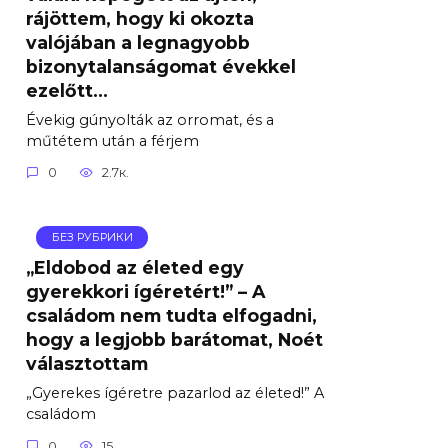
rájöttem, hogy ki okozta
valójában a legnagyobb
bizonytalanságomat évekkel
ezelőtt…
Évekig gúnyolták az orromat, és a
műtétem után a férjem
0
2.7к.
БЕЗ РУБРИКИ
„Eldobod az életed egy
gyerekkori ígéretért!” – A
családom nem tudta elfogadni,
hogy a legjobb barátomat, Noét
választottam
„Gyerekes ígéretre pazarlod az életed!” A
családom
0
15