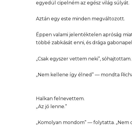
egyedül cipelném az egész világ súlyát.
Aztán egy este minden megváltozott.
Éppen valami jelentéktelen apróság mia
többé zabkását enni, és drága gabonapel
„Csak egyszer vettem neki”, sóhajtottam.
„Nem kellene így élned” — mondta Rich
Halkan felnevettem.
„Az jó lenne.”
„Komolyan mondom” — folytatta. „Nem cs