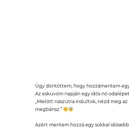
Úgy döntöttem, hogy hozzámentem egy fé
Az esküvőm napján egy idős nő odalépet
„Mielőtt nászútra indultok, nézd meg az 
megbánsz.”
Azért mentem hozzá egy sokkal idősebb f