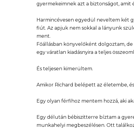
gyermekeimnek azt a biztonságot, amit 
Harmincévesen egyedül neveltem két gye
fiút. Az apjuk nem sokkal a lányunk szü
ment.
Főállásban könyvelőként dolgoztam, de 
egy váratlan kiadásnyira a teljes összeoml
És teljesen kimerültem.
Amikor Richard belépett az életembe, és 
Egy olyan férfihoz mentem hozzá, aki aká
Egy délután bébiszitterre bíztam a gyer
munkahelyi megbeszélésen. Ott találkoz