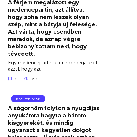
A férjem megalázott egy
medencepartin, azt állítva,
hogy soha nem leszek olyan
szép, mint a bátyja új felesége.
Azt várta, hogy csendben
maradok, de aznap végre
bebizonyítottam neki, hogy
tévedett.
Egy medencepartin a férjem megalázott
azzal, hogy azt
0
790
БЕЗ РУБРИКИ
A sógornőm folyton a nyugdíjas
anyukámra hagyta a három
kisgyerekét, és mindig
ugyanazt a kegyetlen dolgot