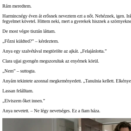
Rám meredtem.
Harmincnégy éven át erősnek neveztem ezt a nőt. Nehéznek, igen. Irány
fegyelmet követel. Hittem neki, mert a gyerekek hisznek a szörnyekne
De most végre tisztán láttam.
„Főzni küldted?” – kérdeztem.
Anya egy szalvétával megtörölte az ajkát. „Felajánlotta.”
Clara ujjai gyengén megszorultak az enyémek körül.
„Nem” – suttogta.
Anyám tekintete azonnal megkeményedett. „Tanulnia kellett. Elkényezte
Lassan felálltam.
„Elviszem őket innen.”
Anya nevetett. – Ne légy nevetséges. Ez a fiam háza.