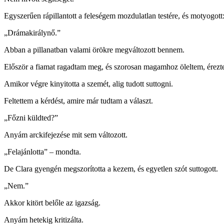
Egyszerűen rápillantott a feleségem mozdulatlan testére, és motyogott
„Drámakirálynő.”
Abban a pillanatban valami örökre megváltozott bennem.
Először a fiamat ragadtam meg, és szorosan magamhoz öleltem, érezt
Amikor végre kinyitotta a szemét, alig tudott suttogni.
Feltettem a kérdést, amire már tudtam a választ.
„Főzni küldted?”
Anyám arckifejezése mit sem változott.
„Felajánlotta” – mondta.
De Clara gyengén megszorította a kezem, és egyetlen szót suttogott.
„Nem.”
Akkor kitört belőle az igazság.
Anyám hetekig kritizálta.