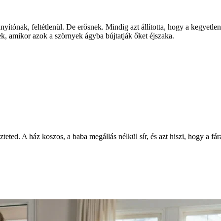
ítónak, feltétlenül. De erősnek. Mindig azt állította, hogy a kegyetle
k, amikor azok a szörnyek ágyba bújtatják őket éjszaka.
ted. A ház koszos, a baba megállás nélkül sír, és azt hiszi, hogy a fár