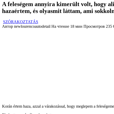
A feleségem annyira kimerült volt, hogy al
hazaértem, és olyasmit láttam, ami sokkoln
SZÓRAKOZTATÁS
Автор
newlourencoautodetail
На чтение
18 мин
Просмотров
235
Korán értem haza, azzal a várakozással, hogy meglepem a feleségemet 