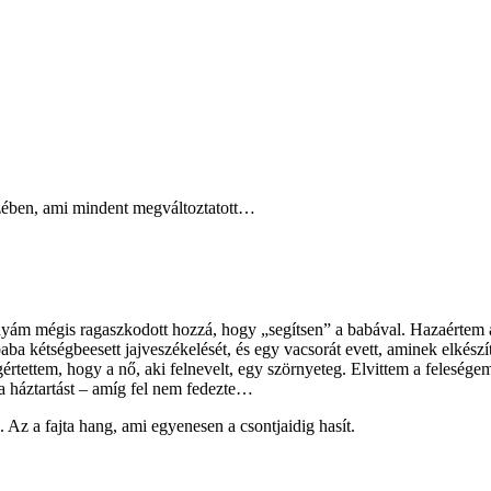
zében, ami mindent megváltoztatott…
anyám mégis ragaszkodott hozzá, hogy „segítsen” a babával. Hazaértem a 
a kétségbeesett jajveszékelését, és egy vacsorát evett, aminek elkészít
gértettem, hogy a nő, aki felnevelt, egy szörnyeteg. Elvittem a feleség
 a háztartást – amíg fel nem fedezte…
. Az a fajta hang, ami egyenesen a csontjaidig hasít.