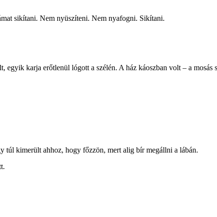
ámat sikítani. Nem nyüszíteni. Nem nyafogni. Sikítani.
, egyik karja erőtlenül lógott a szélén. A ház káoszban volt – a mosás 
 túl kimerült ahhoz, hogy főzzön, mert alig bír megállni a lábán.
t.