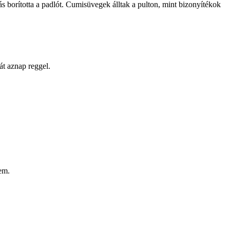
ás borította a padlót. Cumisüvegek álltak a pulton, mint bizonyítékok
bát aznap reggel.
em.