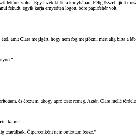
 színleltünk volna. Egy fazék kifőtt a konyhában. Félig összehajtott mos
ul feküdt, egyik karja ernyedten lógott, bőre papírfehér volt.
az étel, amit Clara megígért, hogy nem fog megfőzni, mert alig bírta a lá
álynő.”
ítottam, és éreztem, ahogy apró teste remeg. Aztán Clara mellé térdelt
tet kapott.
ig teátrálisak. Ötpercenként nem omlottam össze.”