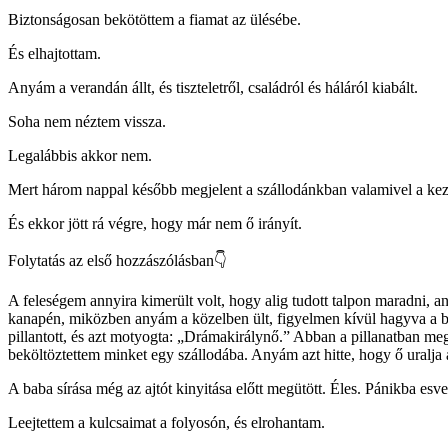
Biztonságosan bekötöttem a fiamat az ülésébe.
És elhajtottam.
Anyám a verandán állt, és tiszteletről, családról és háláról kiabált.
Soha nem néztem vissza.
Legalábbis akkor nem.
Mert három nappal később megjelent a szállodánkban valamivel a ke
És ekkor jött rá végre, hogy már nem ő irányít.
Folytatás az első hozzászólásban👇
A feleségem annyira kimerült volt, hogy alig tudott talpon maradni, 
kanapén, miközben anyám a közelben ült, figyelmen kívül hagyva a bab
pillantott, és azt motyogta: „Drámakirálynő.” Abban a pillanatban me
beköltöztettem minket egy szállodába. Anyám azt hitte, hogy ő uralja
A baba sírása még az ajtót kinyitása előtt megütött. Éles. Pánikba esve
Leejtettem a kulcsaimat a folyosón, és elrohantam.