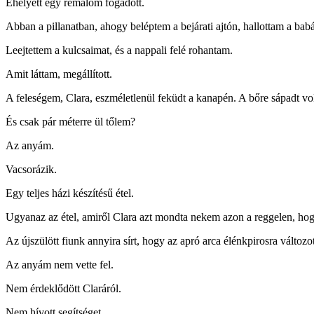
Ehelyett egy rémálom fogadott.
Abban a pillanatban, ahogy beléptem a bejárati ajtón, hallottam a bab
Leejtettem a kulcsaimat, és a nappali felé rohantam.
Amit láttam, megállított.
A feleségem, Clara, eszméletlenül feküdt a kanapén. A bőre sápadt volt
És csak pár méterre ül tőlem?
Az anyám.
Vacsorázik.
Egy teljes házi készítésű étel.
Ugyanaz az étel, amiről Clara azt mondta nekem azon a reggelen, hogy
Az újszülött fiunk annyira sírt, hogy az apró arca élénkpirosra változot
Az anyám nem vette fel.
Nem érdeklődött Claráról.
Nem hívott segítséget.