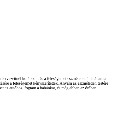
tervezettnél korábban, és a feleségemet eszméletlenül találtam a
ésére a feleségemet kényszerítették. Anyám az eszméletlen testére
emet az autóhoz, fogtam a babánkat, és még abban az órában