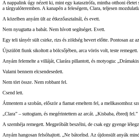
A nappalink úgy nézett ki, mint egy katasztrófa, mintha otthoni életet
a tárgyalóteremben. A kanapén a feleségem, Clara, teljesen mozdulatlan
A közelben anyám ült az étkezőasztalnál, és evett.
Nem nyugtatta a babát. Nem hívott segítséget. Evett.
Egy teli tányér sült csirke, rizs és zöldség hevert előtte. Pontosan az 
Újszülött fiunk sikoltott a bölcsőjében, arca vörös volt, teste remegett.
Anyám felemelte a villáját, Clarára pillantott, és motyogta: „Drámakir
Valami bennem elcsendesedett.
Nem tört össze. Nem robbant fel.
Csend lett.
Átmentem a szobán, először a fiamat emeltem fel, a mellkasomhoz szor
„Clara” – suttogtam, és megérintettem az arcát. „Kisbaba, ébredj fel.”
A szemhéja remegett. Megpróbált beszélni, de csak egy gyenge lélegze
Anyám hangosan felsóhajtott. „Ne bátorítsd. Az újdonsült anyák mind