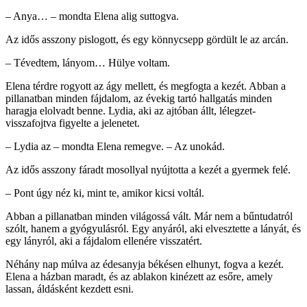
– Anya… – mondta Elena alig suttogva.
Az idős asszony pislogott, és egy könnycsepp gördült le az arcán.
– Tévedtem, lányom… Hülye voltam.
Elena térdre rogyott az ágy mellett, és megfogta a kezét. Abban a
pillanatban minden fájdalom, az évekig tartó hallgatás minden
haragja elolvadt benne. Lydia, aki az ajtóban állt, lélegzet-
visszafojtva figyelte a jelenetet.
– Lydia az – mondta Elena remegve. – Az unokád.
Az idős asszony fáradt mosollyal nyújtotta a kezét a gyermek felé.
– Pont úgy néz ki, mint te, amikor kicsi voltál.
Abban a pillanatban minden világossá vált. Már nem a bűntudatról
szólt, hanem a gyógyulásról. Egy anyáról, aki elvesztette a lányát, és
egy lányról, aki a fájdalom ellenére visszatért.
Néhány nap múlva az édesanyja békésen elhunyt, fogva a kezét.
Elena a házban maradt, és az ablakon kinézett az esőre, amely
lassan, áldásként kezdett esni.