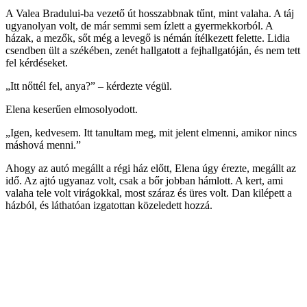
A Valea Bradului-ba vezető út hosszabbnak tűnt, mint valaha. A táj
ugyanolyan volt, de már semmi sem ízlett a gyermekkorból. A
házak, a mezők, sőt még a levegő is némán ítélkezett felette. Lidia
csendben ült a székében, zenét hallgatott a fejhallgatóján, és nem tett
fel kérdéseket.
„Itt nőttél fel, anya?” – kérdezte végül.
Elena keserűen elmosolyodott.
„Igen, kedvesem. Itt tanultam meg, mit jelent elmenni, amikor nincs
máshová menni.”
Ahogy az autó megállt a régi ház előtt, Elena úgy érezte, megállt az
idő. Az ajtó ugyanaz volt, csak a bőr jobban hámlott. A kert, ami
valaha tele volt virágokkal, most száraz és üres volt. Dan kilépett a
házból, és láthatóan izgatottan közeledett hozzá.