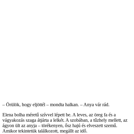
– Örülök, hogy eljöttél – mondta halkan. – Anya vár rád.
Elena bolha méretű szívvel lépett be. A leves, az öreg fa és a
vágyakozás szaga átjárta a lelkét. A szobában, a tűzhely mellett, az
ágyon ült az anyja – törékenyen, ősz hajú és elveszett szemű.
Amikor tekintetük találkozott, megállt az idő.