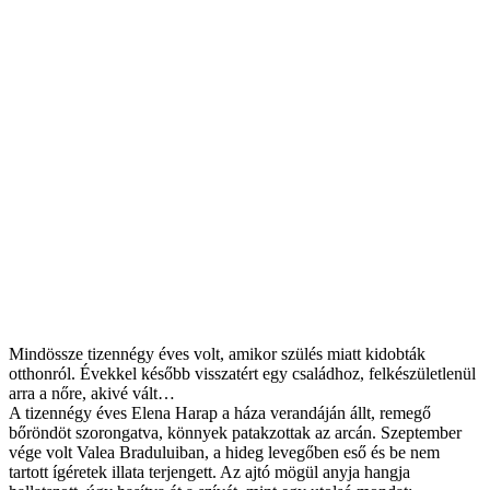
Mindössze tizennégy éves volt, amikor szülés miatt kidobták
otthonról. Évekkel később visszatért egy családhoz, felkészületlenül
arra a nőre, akivé vált…
A tizennégy éves Elena Harap a háza verandáján állt, remegő
bőröndöt szorongatva, könnyek patakzottak az arcán. Szeptember
vége volt Valea Braduluiban, a hideg levegőben eső és be nem
tartott ígéretek illata terjengett. Az ajtó mögül anyja hangja