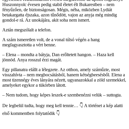
Huszonnyolc évesen pedig stabil életet élt Bukarestben – nem
fényűzően, de biztonságosan. Mégis, néha, miközben Lydiát
betakargatta éjszaka, azon tűnődött, vajon az anyja még mindig
gondol-e rá. Az unokájára, akit soha nem ismert.
Aztán megszólalt a telefon.
A szám ismeretlen volt, de a vonal túlsó végén a hang
megfagyasztotta a vért benne.
– Elena – mondta a bátyja, Dan erőltetett hangon. – Haza kell
jönnöd. Anya rosszul érzi magát.
Egy pillanatra elállt a lélegzete. Az otthon, amely száműzte, most
visszahívta – nem megbocsátásból, hanem kétségbeesésből. Elena a
most tizennégy éves lányára nézett, ugyanazokkal a zöld szemekkel,
amelyeket egykor a tükörben látott.
– Nem tudom, hogy képes leszek-e szembenézni velük – suttogta.
De legbelül tudta, hogy meg kell tennie… 👇 A történet a kép alatti
első kommentben folytatódik 👇