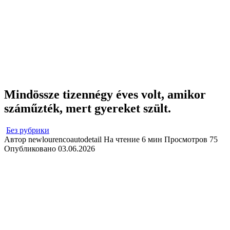
Mindössze tizennégy éves volt, amikor
száműzték, mert gyereket szült.
Без рубрики
Автор
newlourencoautodetail
На чтение
6 мин
Просмотров
75
Опубликовано
03.06.2026