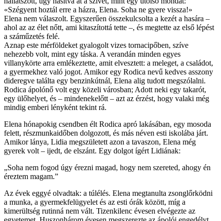
hallatszott, úgy hasítva át a szívét, mint egy utolsó mondat:
«Szégyent hoztál erre a házra, Elena. Soha ne gyere vissza!»
Elena nem válaszolt. Egyszerűen összekulcsolta a kezét a hasára –
ahol az az élet nőtt, ami kitaszítottá tette –, és megtette az első lépést
a száműzetés felé.
Aznap este mérföldeket gyalogolt vizes tornacipőben, szíve
nehezebb volt, mint egy táska. A verandán minden egyes
villanykörte arra emlékeztette, amit elvesztett: a meleget, a családot,
a gyermekhez való jogot. Amikor egy Rodica nevű kedves asszony
dideregve találta egy benzinkútnál, Elena alig tudott megszólalni.
Rodica ápolónő volt egy közeli városban; Adott neki egy takarót,
egy ülőhelyet, és – mindenekelőtt – azt az érzést, hogy valaki még
mindig emberi lényként tekint rá.
Elena hónapokig csendben élt Rodica apró lakásában, egy mosoda
felett, részmunkaidőben dolgozott, és más néven esti iskolába járt.
Amikor lánya, Lidia megszületett azon a tavaszon, Elena még
gyerek volt – ijedt, de elszánt. Egy dolgot ígért Lidiának:
„Soha nem fogod úgy érezni magad, hogy nem szereted, ahogy én
éreztem magam.”
Az évek eggyé olvadtak: a túlélés. Elena megtanulta zsonglőrködni
a munka, a gyermekfelügyelet és az esti órák között, míg a
kimerültség rutinná nem vált. Tizenkilenc évesen elvégezte az
egyetemet. Huszonhárom évesen megszerezte az ápolói engedélyt.