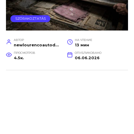
SZÓRAKOZTATÁS
АВТОР
НА ЧТЕНИЕ
newlourencoautodetail
13 мин
ПРОСМОТРОВ
ОПУБЛИКОВАНО
4.5к.
06.06.2026