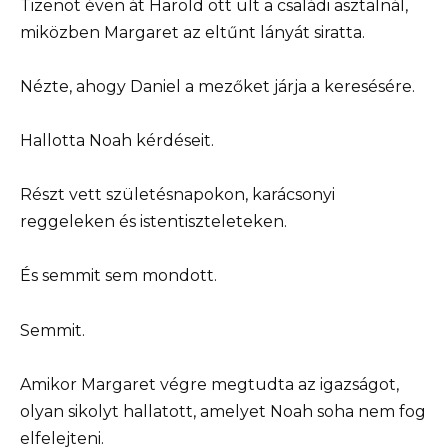
Tizenöt éven át Harold ott ült a családi asztalnál,
miközben Margaret az eltűnt lányát siratta.
Nézte, ahogy Daniel a mezőket járja a keresésére.
Hallotta Noah kérdéseit.
Részt vett születésnapokon, karácsonyi
reggeleken és istentiszteleteken.
És semmit sem mondott.
Semmit.
Amikor Margaret végre megtudta az igazságot,
olyan sikolyt hallatott, amelyet Noah soha nem fog
elfelejteni.