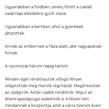
Ugyanabban a földben, amely fölött a család
vasárnapi ebédekre gyűlt össze.
Ugyanabban a kertben, ahol a gyerekek
játszottak.
Annak az embernek a háza alatt, akit nagyapának
hívtak.
A nyomozás három napig tartott.
Minden éjjel rendőrautók villogó fényei
világították meg Harold régi házát. Megérkeztek
az újságírók. Aztán újabb rendőrök. Végül az
állami igazságügyi szakértők is. A fészer lett
mindannak a központja, amit a város tizenöt éven