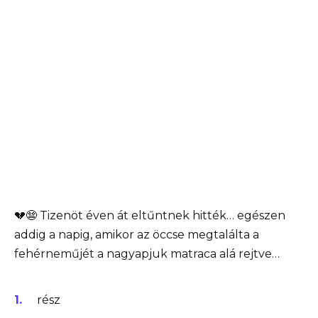
💔😨 Tizenöt éven át eltűntnek hitték… egészen
addig a napig, amikor az öccse megtalálta a
fehérneműjét a nagyapjuk matraca alá rejtve…
rész