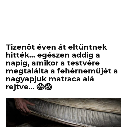
Tizenöt éven át eltűntnek
hitték… egészen addig a
napig, amikor a testvére
megtalálta a fehérneműjét a
nagyapjuk matraca alá
rejtve… 😱😱