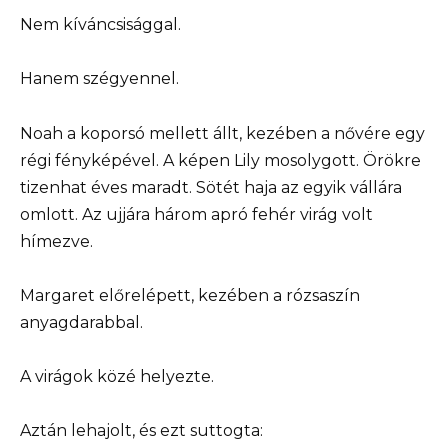
Nem kíváncsisággal.
Hanem szégyennel.
Noah a koporsó mellett állt, kezében a nővére egy
régi fényképével. A képen Lily mosolygott. Örökre
tizenhat éves maradt. Sötét haja az egyik vállára
omlott. Az ujjára három apró fehér virág volt
hímezve.
Margaret előrelépett, kezében a rózsaszín
anyagdarabbal.
A virágok közé helyezte.
Aztán lehajolt, és ezt suttogta: