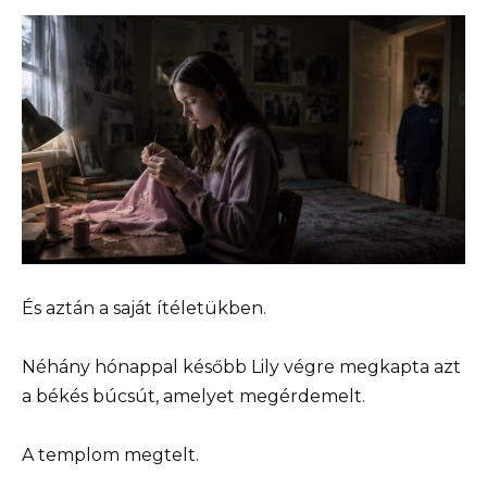
És aztán a saját ítéletükben.
Néhány hónappal később Lily végre megkapta azt
a békés búcsút, amelyet megérdemelt.
A templom megtelt.