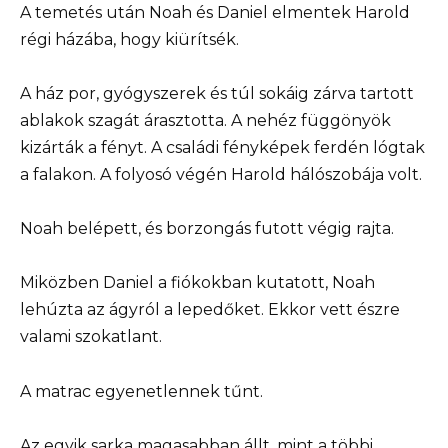
A temetés után Noah és Daniel elmentek Harold
régi házába, hogy kiürítsék.
A ház por, gyógyszerek és túl sokáig zárva tartott
ablakok szagát árasztotta. A nehéz függönyök
kizárták a fényt. A családi fényképek ferdén lógtak
a falakon. A folyosó végén Harold hálószobája volt.
Noah belépett, és borzongás futott végig rajta.
Miközben Daniel a fiókokban kutatott, Noah
lehúzta az ágyról a lepedőket. Ekkor vett észre
valami szokatlant.
A matrac egyenetlennek tűnt.
Az egyik sarka magasabban állt, mint a többi.