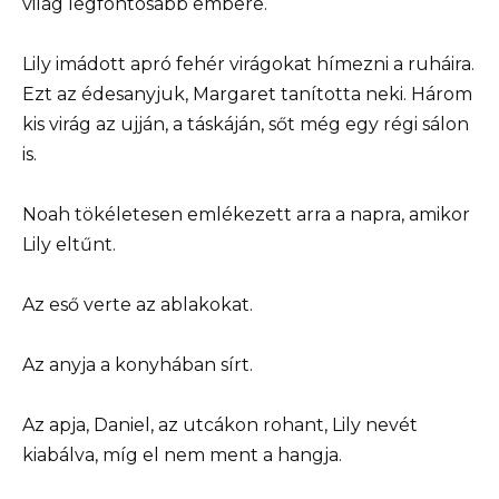
világ legfontosabb embere.
Lily imádott apró fehér virágokat hímezni a ruháira.
Ezt az édesanyjuk, Margaret tanította neki. Három
kis virág az ujján, a táskáján, sőt még egy régi sálon
is.
Noah tökéletesen emlékezett arra a napra, amikor
Lily eltűnt.
Az eső verte az ablakokat.
Az anyja a konyhában sírt.
Az apja, Daniel, az utcákon rohant, Lily nevét
kiabálva, míg el nem ment a hangja.