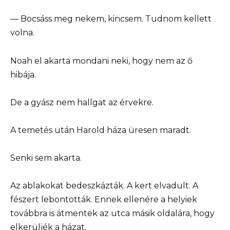
— Bocsáss meg nekem, kincsem. Tudnom kellett
volna.
Noah el akarta mondani neki, hogy nem az ő
hibája.
De a gyász nem hallgat az érvekre.
A temetés után Harold háza üresen maradt.
Senki sem akarta.
Az ablakokat bedeszkázták. A kert elvadult. A
fészert lebontották. Ennek ellenére a helyiek
továbbra is átmentek az utca másik oldalára, hogy
elkerüljék a házat.