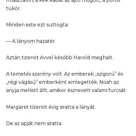
íróasztalon, a kék kabát az ajtó mögött, a poros
tükör.
Minden este ezt suttogta:
— A lányom hazatér.
Aztán tizenöt évvel később Harold meghalt.
A temetés szerény volt. Az emberek „szigorú” és
„régi vágású” emberként emlegették. Noah az
anyja mellett állt, amikor észrevett valami furcsát.
Margaret tizenöt évig siratta a lányát.
De az apját nem siratta.