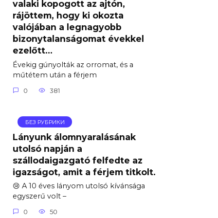
valaki kopogott az ajtón,
rájöttem, hogy ki okozta
valójában a legnagyobb
bizonytalanságomat évekkel
ezelőtt…
Évekig gúnyolták az orromat, és a
műtétem után a férjem
0
381
БЕЗ РУБРИКИ
Lányunk álomnyaralásának
utolsó napján a
szállodaigazgató felfedte az
igazságot, amit a férjem titkolt.
😢 A 10 éves lányom utolsó kívánsága
egyszerű volt –
0
50