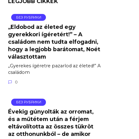
LEGJOBB CIKKEK
БЕЗ РУБРИКИ
„Eldobod az életed egy
gyerekkori ígéretért!” – A
családom nem tudta elfogadni,
hogy a legjobb barátomat, Noét
választottam
„Gyerekes ígéretre pazarlod az életed!” A
családom
0
БЕЗ РУБРИКИ
Évekig gúnyolták az orromat,
és a műtétem után a férjem
eltávolította az összes tükröt
az otthonunkból – de amikor