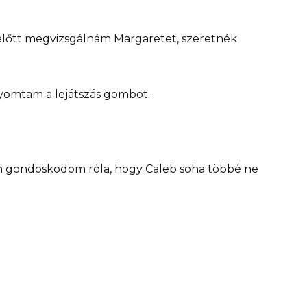
ielőtt megvizsgálnám Margaretet, szeretnék
nyomtam a lejátszás gombot.
n gondoskodom róla, hogy Caleb soha többé ne