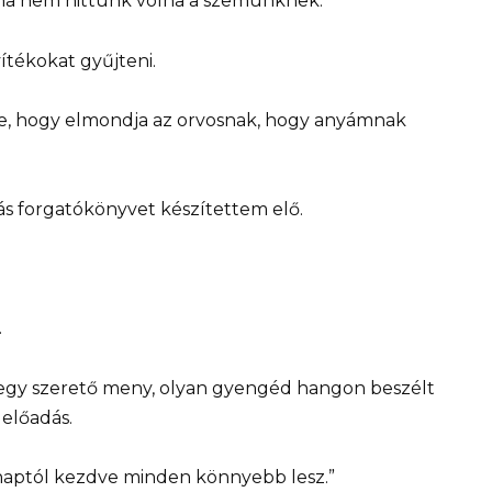
ha nem hittünk volna a szemünknek.
tékokat gyűjteni.
te, hogy elmondja az orvosnak, hogy anyámnak
ás forgatókönyvet készítettem elő.
.
t egy szerető meny, olyan gyengéd hangon beszélt
 előadás.
 naptól kezdve minden könnyebb lesz.”