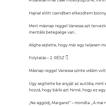
A barátaimmal csak mosolyogtunk, mint
Hajnal előtt csendben elkezdtem bizonyí
Mert másnap reggel Vanessa azt tervez
mentális betegsége van…
Aligha sejtette, hogy már egy teljesen m
Folytatás – 2. RÉSZ 👇
Másnap reggel Vanessa szinte vidám volt
Úgy segítette be anyját az autóba, min
hozzá, hogy bárki azt hinné, hogy ez egy
„Ne aggódj, Margaret” – mondta. „A mai