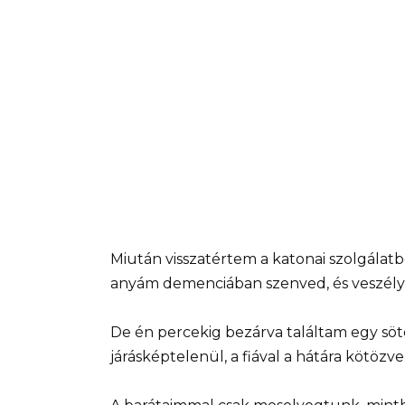
Miután visszatértem a katonai szolgála
anyám demenciában szenved, és veszély
De én percekig bezárva találtam egy söt
járásképtelenül, a fiával a hátára kötözve