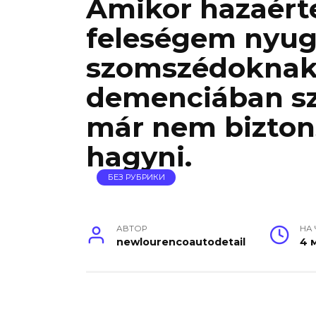
Amikor hazaérte
feleségem nyug
szomszédoknak
demenciában s
már nem bizton
hagyni.
БЕЗ РУБРИКИ
АВТОР
НА
newlourencoautodetail
4 