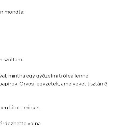
an mondta:
m szóltam.
val, mintha egy győzelmi trófea lenne.
írok. Orvosi jegyzetek, amelyeket tisztán ő
ben látott minket.
kérdezhette volna.