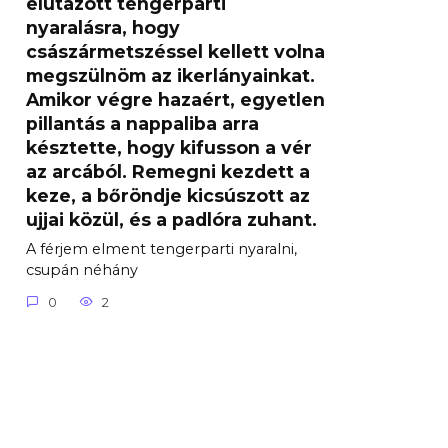
elutazott tengerparti
nyaralásra, hogy
császármetszéssel kellett volna
megszülnöm az ikerlányainkat.
Amikor végre hazaért, egyetlen
pillantás a nappaliba arra
késztette, hogy kifusson a vér
az arcából. Remegni kezdett a
keze, a bőröndje kicsúszott az
ujjai közül, és a padlóra zuhant.
A férjem elment tengerparti nyaralni,
csupán néhány
0
2