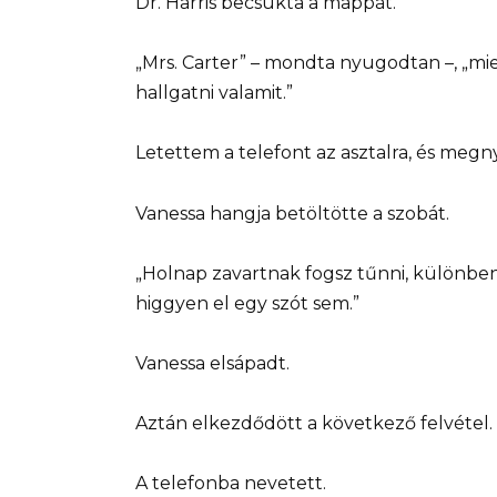
Dr. Harris becsukta a mappát.
„Mrs. Carter” – mondta nyugodtan –, „m
hallgatni valamit.”
Letettem a telefont az asztalra, és meg
Vanessa hangja betöltötte a szobát.
„Holnap zavartnak fogsz tűnni, különbe
higgyen el egy szót sem.”
Vanessa elsápadt.
Aztán elkezdődött a következő felvétel.
A telefonba nevetett.