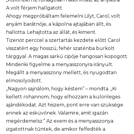
A volt férjem hallgatott.
Ahogy megpróbáltam felemelni Lilyt, Carol, volt
anyám barátnője, a kápolna ajtajában állt, és
hallotta. Lehajtotta az állát, és kiment.
Tizenöt perccel a szertartás kezdete előtt Carol
visszatért egy hosszú, fehér szaténba burkolt
tárggyal. A magas sarkú cipője hangosan kopogott.
Mindenki figyelme a menyasszonyra irányult.
Megállt a menyasszony mellett, és nyugodtan
elmosolyodott.
„Nagyon sajnálom, hogy késtem” – mondta. „Ki
kellett rohannom, hogy elhozzam a különleges
ajándékodat. Azt hiszem, pont erre van szüksége
ennek az esküvőnek. Valamire, amit igazán
megérdemelsz.” Az exem és a menyasszonya
izgatottnak tűntek, de amikor felfedték a