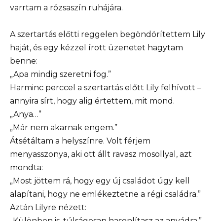
varrtam a rózsaszín ruhájára.
A szertartás előtti reggelen begöndörítettem Lily
haját, és egy kézzel írott üzenetet hagytam
benne:
„Apa mindig szeretni fog.”
Harminc perccel a szertartás előtt Lily felhívott –
annyira sírt, hogy alig értettem, mit mond.
„Anya…”
„Már nem akarnak engem.”
Átsétáltam a helyszínre. Volt férjem
menyasszonya, aki ott állt ravasz mosollyal, azt
mondta:
„Most jöttem rá, hogy egy új családot úgy kell
alapítani, hogy ne emlékeztetne a régi családra.”
Aztán Lilyre nézett:
„Különben is, túlságosan hasonlítasz az anyádra.”