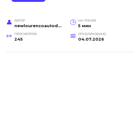
АВТОР
НА ЧТЕНИЕ
newlourencoautodetail
5 мин
ПРОСМОТРОВ
ОПУБЛИКОВАНО
245
04.07.2026