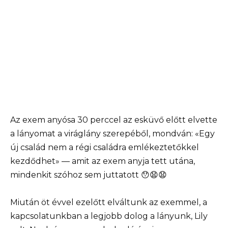
Az exem anyósa 30 perccel az esküvő előtt elvette
a lányomat a viráglány szerepéből, mondván: «Egy
új család nem a régi családra emlékeztetőkkel
kezdődhet» — amit az exem anyja tett utána,
mindenkit szóhoz sem juttatott 😯😧😧
Miután öt évvel ezelőtt elváltunk az exemmel, a
kapcsolatunkban a legjobb dolog a lányunk, Lily