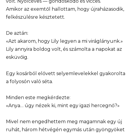
volt. Nyolcéves — gondoskodó és vicces.
Amikor az exemtől hallottam, hogy újraházasodik,
felkészülésre késztetett.
De aztán:
«Azt akarom, hogy Lily legyen a mi viráglányunk.»
Lily annyira boldog volt, és számolta a napokat az
esküvőig.
Egy kosárból elővett selyemlevelekkel gyakorolta
a folyosón való séta.
Minden este megkérdezte:
«Anya… úgy nézek ki, mint egy igazi hercegnő?»
Mivel nem engedhettem meg magamnak egy új
ruhát, három hétvégén egymás után gyöngyöket