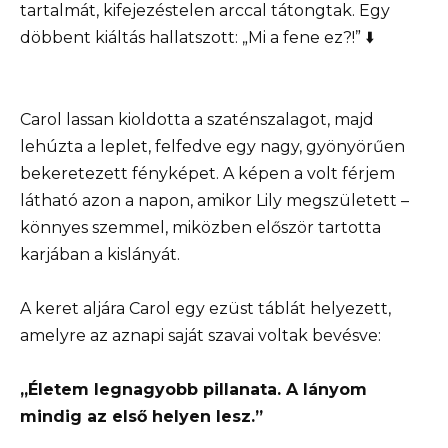
tartalmát, kifejezéstelen arccal tátongtak. Egy
döbbent kiáltás hallatszott: „Mi a fene ez?!” ⬇️
Carol lassan kioldotta a szaténszalagot, majd
lehúzta a leplet, felfedve egy nagy, gyönyörűen
bekeretezett fényképet. A képen a volt férjem
látható azon a napon, amikor Lily megszületett –
könnyes szemmel, miközben először tartotta
karjában a kislányát.
A keret aljára Carol egy ezüst táblát helyezett,
amelyre az aznapi saját szavai voltak bevésve:
„Életem legnagyobb pillanata. A lányom
mindig az első helyen lesz.”