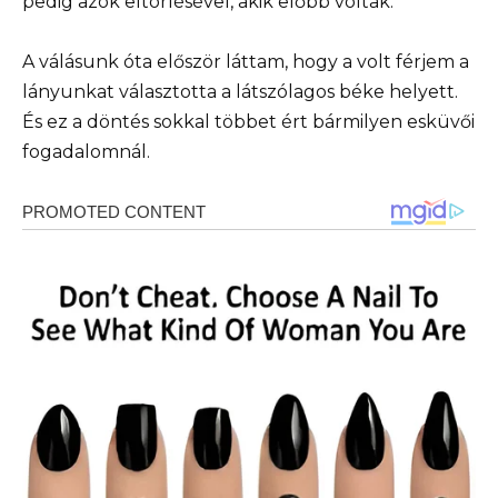
pedig azok eltörlésével, akik előbb voltak.”
A válásunk óta először láttam, hogy a volt férjem a
lányunkat választotta a látszólagos béke helyett.
És ez a döntés sokkal többet ért bármilyen esküvői
fogadalomnál.