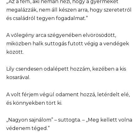
„Az a férfi, aki némán nézi, hogy a gyermekét
megalázzák, nem áll készen arra, hogy szeretetről
és családról tegyen fogadalmat.”
A vőlegény arca szégyenében elvörösödött,
miközben halk suttogás futott végig a vendégek
között.
Lily csendesen odalépett hozzám, kezében a kis
kosarával.
A volt férjem végül odament hozzá, letérdelt elé,
és könnyekben tört ki.
„Nagyon sajnálom” – suttogta. – „Meg kellett volna
védenem téged.”