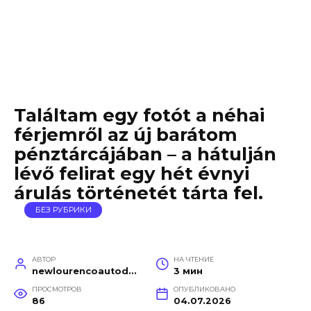
Találtam egy fotót a néhai
férjemről az új barátom
pénztárcájában – a hátulján
lévő felirat egy hét évnyi
árulás történetét tárta fel.
БЕЗ РУБРИКИ
АВТОР
НА ЧТЕНИЕ
newlourencoautodetail
3 мин
ПРОСМОТРОВ
ОПУБЛИКОВАНО
86
04.07.2026