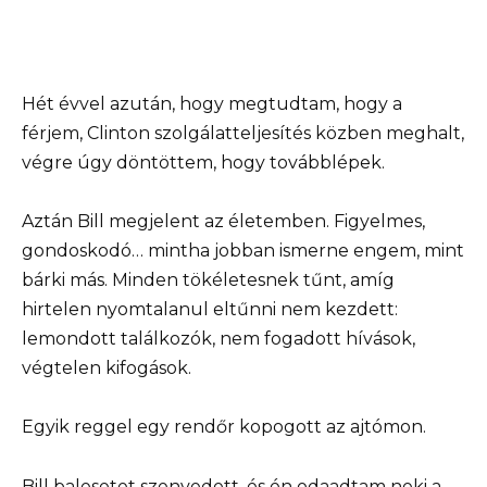
Hét évvel azután, hogy megtudtam, hogy a
férjem, Clinton szolgálatteljesítés közben meghalt,
végre úgy döntöttem, hogy továbblépek.
Aztán Bill megjelent az életemben. Figyelmes,
gondoskodó… mintha jobban ismerne engem, mint
bárki más. Minden tökéletesnek tűnt, amíg
hirtelen nyomtalanul eltűnni nem kezdett:
lemondott találkozók, nem fogadott hívások,
végtelen kifogások.
Egyik reggel egy rendőr kopogott az ajtómon.
Bill balesetet szenvedett, és én odaadtam neki a