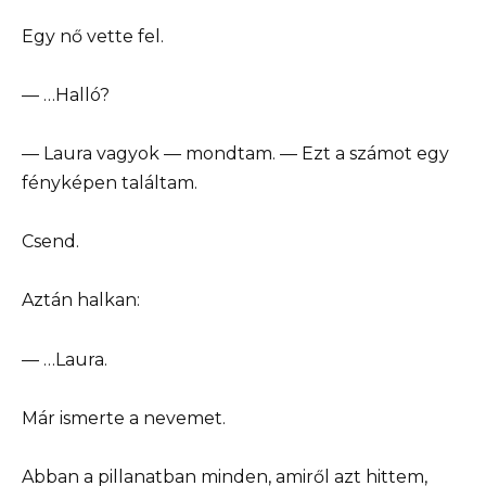
Egy nő vette fel.
— …Halló?
— Laura vagyok — mondtam. — Ezt a számot egy
fényképen találtam.
Csend.
Aztán halkan:
— …Laura.
Már ismerte a nevemet.
Abban a pillanatban minden, amiről azt hittem,