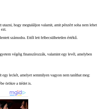
tt utazni, hogy megtaláljon valamit, amit pénzért soha nem lehet
 ezt.
tett számodra. Ettől lett felbecsülhetetlen értékű.
 egyetem végéig finanszírozzák, valamint egy levél, amelyben
ult egy leckét, amelyet semmilyen vagyon nem taníthat meg:
e örökre a tiédet is.