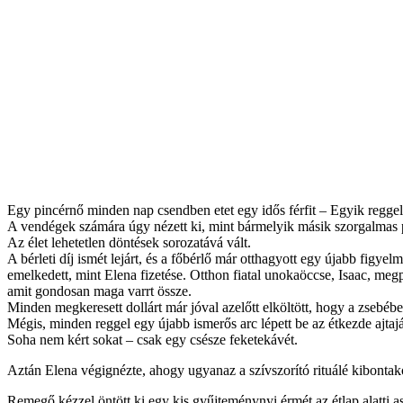
Egy pincérnő minden nap csendben etet egy idős férfit – Egyik reggel
A vendégek számára úgy nézett ki, mint bármelyik másik szorgalmas pin
Az élet lehetetlen döntések sorozatává vált.
A bérleti díj ismét lejárt, és a főbérlő már otthagyott egy újabb figy
emelkedett, mint Elena fizetése. Otthon fiatal unokaöccse, Isaac, megp
amit gondosan maga varrt össze.
Minden megkeresett dollárt már jóval azelőtt elköltött, hogy a zsebébe
Mégis, minden reggel egy újabb ismerős arc lépett be az étkezde ajtajá
Soha nem kért sokat – csak egy csésze feketekávét.
Aztán Elena végignézte, ahogy ugyanaz a szívszorító rituálé kibontak
Remegő kézzel öntött ki egy kis gyűjteménynyi érmét az étlap alatti a