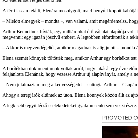
Az étteremben teljes csend lett.
A férfi lassan felállt, Elenára mosolygott, majd benyúlt kopott kabátjá
– Mielőtt elmegyek – mondta –, van valami, amit megérdemelsz, hog
Arthur Bennettnek hívták, egy milliárdokat érő vállalat alapítója volt
megvenni: egy igazán jószívű embert. A legtöbben elfordították a tekin
– Akkor is megvendégeltél, amikor magadnak is alig jutott – mondta Ar
Elena szemét könnyek töltötték meg, amikor Arthur egy borítékot tett
A borítékban dokumentumok voltak arról, hogy lakását egy évre előre k
felajánlotta Elenának, hogy vezesse Arthur új alapítványát, amely a ne
– Nem jutalmaztam meg a kedvességedet – suttogta Arthur. – Csupán v
Ahogy a terepjárók eltűntek az úton, Elena könnyek között állt az aj
A legkisebb együttérző cselekedeteket gyakran senki sem veszi észre… 