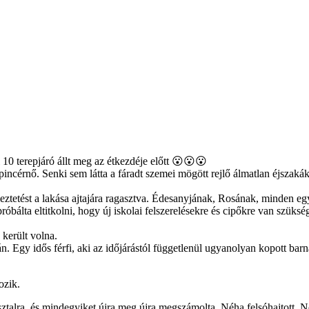
 10 terepjáró állt meg az étkezdéje előtt 😮😮😮
cérnő. Senki sem látta a fáradt szemei ​​mögött rejlő álmatlan éjszaká
elmeztetést a lakása ajtajára ragasztva. Édesanyjának, Rosának, minden 
róbálta eltitkolni, hogy új iskolai felszerelésekre és cipőkre van szüks
 került volna.
n. Egy idős férfi, aki az időjárástól függetlenül ugyanolyan kopott bar
ozik.
sztalra, és mindegyiket újra meg újra megszámolta. Néha felsóhajtott. 