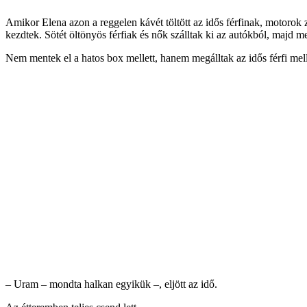
Amikor Elena azon a reggelen kávét töltött az idős férfinak, motorok z
kezdtek. Sötét öltönyös férfiak és nők szálltak ki az autókból, majd megl
Nem mentek el a hatos box mellett, hanem megálltak az idős férfi mell
– Uram – mondta halkan egyikük –, eljött az idő.