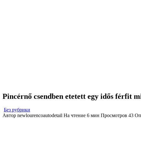
Pincérnő csendben etetett egy idős férfit m
Без рубрики
Автор
newlourencoautodetail
На чтение
6 мин
Просмотров
43
Оп