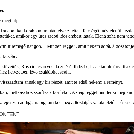
ba.
y megtudj.
. Hónapokkal korábban, miután elveszítette a feleségét, névtelenül kezde
tetüket, amikor egy üres zsebú idős embert láttak. Elena soha nem tette
thur remegő hangon. – Minden reggeli, amit nekem adtál, áldozatot jelen
 a kezébe.
ifizették, Rosa teljes orvosi kezelését fedezik, Isaac tanulmányait az
héz helyzetben lévő családokat segíti.
isszaadtam annak egy kis részét, amit te adtál nekem: a reményt.
tóban, mellkasához szorítva a borítékot. Aznap reggel mindenki megtan
egészen addig a napig, amikor megváltoztatják valaki életét – és cseréb