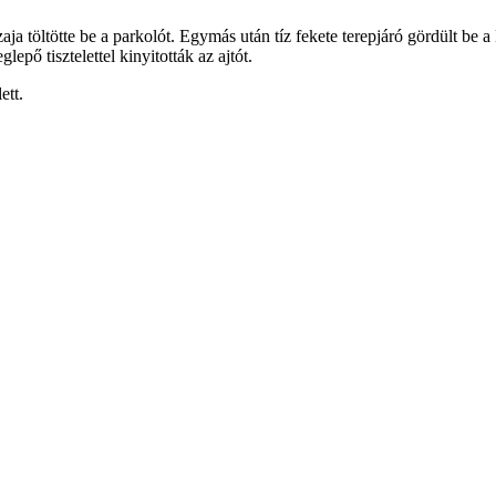
aja töltötte be a parkolót. Egymás után tíz fekete terepjáró gördült be 
epő tisztelettel kinyitották az ajtót.
ett.