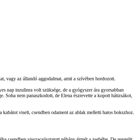
kat, vagy az állandó aggodalmat, amit a szívében hordozott.
egyes nap inzulinra volt szüksége, de a gyógyszer ára gyorsabban
ége. Soha nem panaszkodott, de Elena észrevette a kopott hátizsákot,
na kabátot viselt, csendben odament az ablak melletti hatos bokszhoz.
Néha csendben visszacsúsztatott néhány érmét a zsebébe. De reggelit