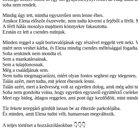
soha nem rendelt.
Mindig úgy tett, mintha egyszerűen nem lenne éhes.
Amikor Elena először észrevette, nem tudta kiverni a fejéből a férfit. 
A férfi hálás mosolya majdnem könnyekre fakasztotta.
Ezután ez lett a csendes rutinjuk.
Minden reggel a saját borravalójának egy részével reggelit vett neki.
miért nem veshet kárba, és Elena mindig csendes méltósággal fogadta
Soha senkinek nem mondta el.
Sem a munkatársainak.
Sem a tulajdonosnak.
Még a családjának sem.
Nem tudta megmagyarázni, miért olyan fontos segíteni egy idegenen, a
Talán azért, mert tudta, mit jelent éhesnek lenni.
Talán azért, mert a kedvesség volt az egyetlen dolog, amit még adni tu
Soha nem gondolta volna, hogy egyetlen egyszerű együttérző cselekede
Mert egy hideg, átlagos reggelen, ami pont úgy kezdődött, mint mi
Tíz fekete terepjáró gördült lassan be az étkezde parkolójába.
És minden, amit Elena tudni vélt, hamarosan megváltozik.
A teljes történet a hozzászólásokban 👇👇👇