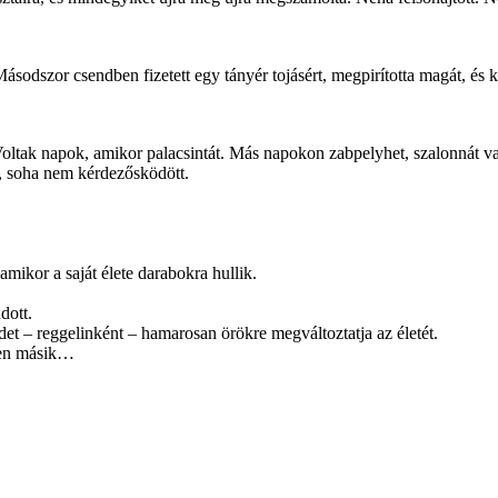
Másodszor csendben fizetett egy tányér tojásért, megpirította magát, és k
 Voltak napok, amikor palacsintát. Más napokon zabpelyhet, szalonnát va
, soha nem kérdezősködött.
mikor a saját élete darabokra hullik.
dott.
t – reggelinként – hamarosan örökre megváltoztatja az életét.
nden másik…