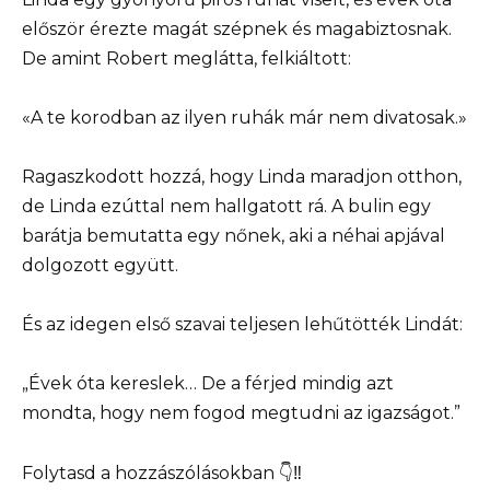
először érezte magát szépnek és magabiztosnak.
De amint Robert meglátta, felkiáltott:
«A te korodban az ilyen ruhák már nem divatosak.»
Ragaszkodott hozzá, hogy Linda maradjon otthon,
de Linda ezúttal nem hallgatott rá. A bulin egy
barátja bemutatta egy nőnek, aki a néhai apjával
dolgozott együtt.
És az idegen első szavai teljesen lehűtötték Lindát:
„Évek óta kereslek… De a férjed mindig azt
mondta, hogy nem fogod megtudni az igazságot.”
Folytasd a hozzászólásokban 👇‼️