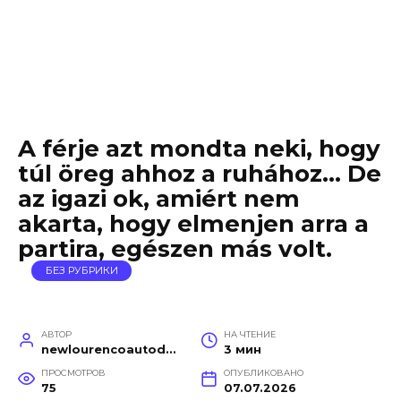
A férje azt mondta neki, hogy
túl öreg ahhoz a ruhához… De
az igazi ok, amiért nem
akarta, hogy elmenjen arra a
partira, egészen más volt.
БЕЗ РУБРИКИ
АВТОР
НА ЧТЕНИЕ
newlourencoautodetail
3 мин
ПРОСМОТРОВ
ОПУБЛИКОВАНО
75
07.07.2026