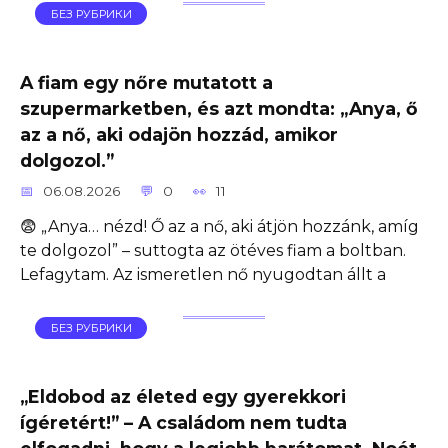
БЕЗ РУБРИКИ
A fiam egy nőre mutatott a
szupermarketben, és azt mondta: „Anya, ő
az a nő, aki odajön hozzád, amikor
dolgozol.”
06.08.2026
0
11
😨 „Anya… nézd! Ő az a nő, aki átjön hozzánk, amíg
te dolgozol” – suttogta az ötéves fiam a boltban.
Lefagytam. Az ismeretlen nő nyugodtan állt a
БЕЗ РУБРИКИ
„Eldobod az életed egy gyerekkori
ígéretért!” – A családom nem tudta