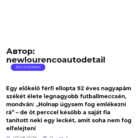
Автор:
newlourencoautodetail
БЕЗ РУБРИКИ
Egy előkelő férfi ellopta 92 éves nagyapám
székét élete legnagyobb futballmeccsén,
mondván: „Holnap úgysem fog emlékezni
rá” – de öt perccel később a saját fia
tanított neki egy leckét, amit soha nem fog
elfelejteni
07.08.2026
0
1