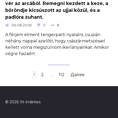
vér az arcából. Remegni kezdett a keze, a
bőröndje kicsúszott az ujjai közül, és a
padlóra zuhant.
06.08.2026
0
8
A férjem elment tengerparti nyaralni, csupán
néhány nappal azelőtt, hogy császármetszéssel
kellett volna megszülnöm ikerlányainkat. Amikor
végre hazaért
Пагинация
1
2
…
112
Далее
записей
© 2026 Itt érdekes