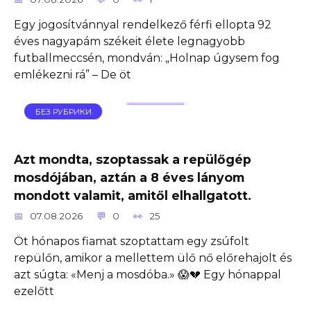
Egy jogosítvánnyal rendelkező férfi ellopta 92
éves nagyapám székeit élete legnagyobb
futballmeccsén, mondván: „Holnap úgysem fog
emlékezni rá” – De öt
БЕЗ РУБРИКИ
Azt mondta, szoptassak a repülőgép
mosdójában, aztán a 8 éves lányom
mondott valamit, amitől elhallgatott.
07.08.2026
0
25
Öt hónapos fiamat szoptattam egy zsúfolt
repülőn, amikor a mellettem ülő nő előrehajolt és
azt súgta: «Menj a mosdóba.» 😱💔 Egy hónappal
ezelőtt