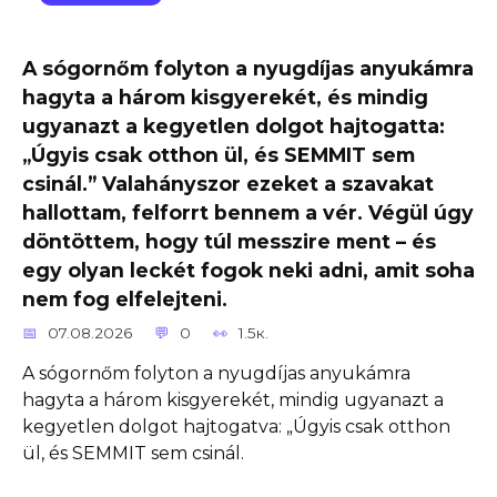
A sógornőm folyton a nyugdíjas anyukámra
hagyta a három kisgyerekét, és mindig
ugyanazt a kegyetlen dolgot hajtogatta:
„Úgyis csak otthon ül, és SEMMIT sem
csinál.” Valahányszor ezeket a szavakat
hallottam, felforrt bennem a vér. Végül úgy
döntöttem, hogy túl messzire ment – ​​és
egy olyan leckét fogok neki adni, amit soha
nem fog elfelejteni.
07.08.2026
0
1.5к.
A sógornőm folyton a nyugdíjas anyukámra
hagyta a három kisgyerekét, mindig ugyanazt a
kegyetlen dolgot hajtogatva: „Úgyis csak otthon
ül, és SEMMIT sem csinál.