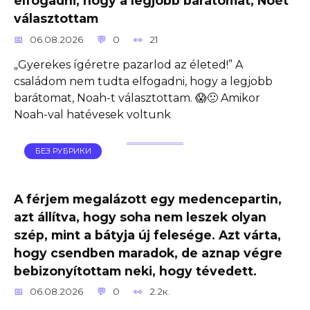
elfogadni, hogy a legjobb barátomat, Noét
választottam
06.08.2026
0
21
„Gyerekes ígéretre pazarlod az életed!” A
családom nem tudta elfogadni, hogy a legjobb
barátomat, Noah-t választottam. 😱🙁 Amikor
Noah-val hatévesek voltunk
БЕЗ РУБРИКИ
A férjem megalázott egy medencepartin,
azt állítva, hogy soha nem leszek olyan
szép, mint a bátyja új felesége. Azt várta,
hogy csendben maradok, de aznap végre
bebizonyítottam neki, hogy tévedett.
06.08.2026
0
2.2к.