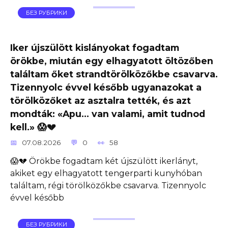
БЕЗ РУБРИКИ
Iker újszülött kislányokat fogadtam
örökbe, miután egy elhagyatott öltözőben
találtam őket strandtörölközőkbe csavarva.
Tizennyolc évvel később ugyanazokat a
törölközőket az asztalra tették, és azt
mondták: «Apu… van valami, amit tudnod
kell.» 😱💔
07.08.2026
0
58
😱💔 Örökbe fogadtam két újszülött ikerlányt,
akiket egy elhagyatott tengerparti kunyhóban
találtam, régi törölközőkbe csavarva. Tizennyolc
évvel később
БЕЗ РУБРИКИ