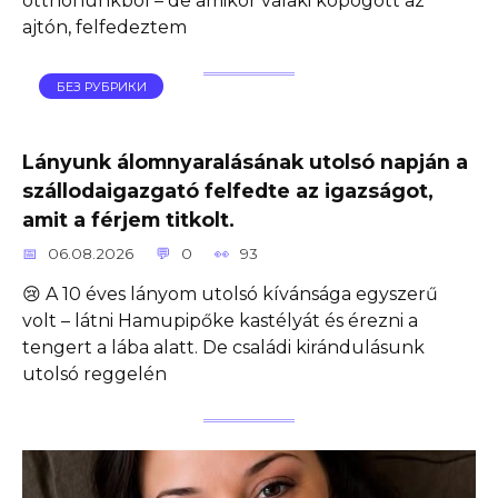
otthonunkból – de amikor valaki kopogott az
ajtón, felfedeztem
БЕЗ РУБРИКИ
Lányunk álomnyaralásának utolsó napján a
szállodaigazgató felfedte az igazságot,
amit a férjem titkolt.
06.08.2026
0
93
😢 A 10 éves lányom utolsó kívánsága egyszerű
volt – látni Hamupipőke kastélyát és érezni a
tengert a lába alatt. De családi kirándulásunk
utolsó reggelén