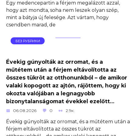
Egy medencepartin a férjem megalázott azzal,
hogy azt mondta, soha nem leszek olyan szép,
mint a bátyja új felesége. Azt vártam, hogy
csendben marad, de
БЕЗ РУБРИКИ
Évekig gúnyolták az orromat, és a
műtétem után a férjem eltávolította az
összes tükröt az otthonunkból – de amikor
valaki kopogott az ajtón, rájöttem, hogy ki
okozta valójában a legnagyobb
bizonytalanságomat évekkel ezelőtt…
06.08.2026
0
2.9к.
Évekig gúnyolták az orromat, és a műtétem után a
férjem eltávolította az összes tükröt az