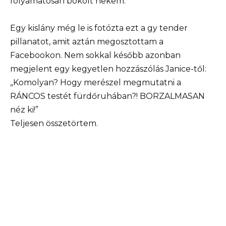
folyamatosan bókolt nekem.
Egy kislány még le is fotózta ezt a gy tender
pillanatot, amit aztán megosztottam a
Facebookon. Nem sokkal később azonban
megjelent egy kegyetlen hozzászólás Janice-től:
„Komolyan? Hogy merészel megmutatni a
RÁNCOS testét fürdőruhában?! BORZALMASAN
néz ki!”
Teljesen összetörtem.