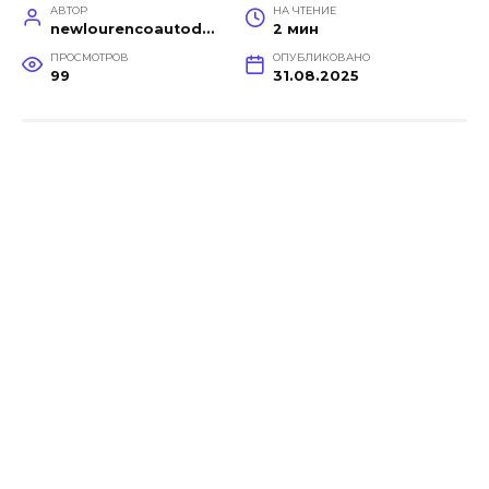
АВТОР
НА ЧТЕНИЕ
newlourencoautodetail
2 мин
ПРОСМОТРОВ
ОПУБЛИКОВАНО
99
31.08.2025