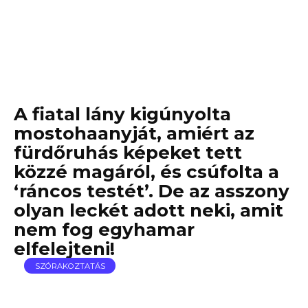
A fiatal lány kigúnyolta
mostohaanyját, amiért az
fürdőruhás képeket tett
közzé magáról, és csúfolta a
‘ráncos testét’. De az asszony
olyan leckét adott neki, amit
nem fog egyhamar
elfelejteni!
SZÓRAKOZTATÁS