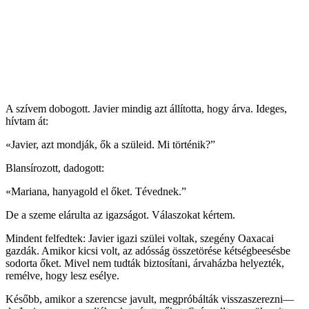
A szívem dobogott. Javier mindig azt állította, hogy árva. Ideges,
hívtam át:
«Javier, azt mondják, ők a szüleid. Mi történik?”
Blansírozott, dadogott:
«Mariana, hanyagold el őket. Tévednek.”
De a szeme elárulta az igazságot. Válaszokat kértem.
Mindent felfedtek: Javier igazi szülei voltak, szegény Oaxacai
gazdák. Amikor kicsi volt, az adósság összetörése kétségbeesésbe
sodorta őket. Mivel nem tudták biztosítani, árvaházba helyezték,
remélve, hogy lesz esélye.
Később, amikor a szerencse javult, megpróbálták visszaszerezni—