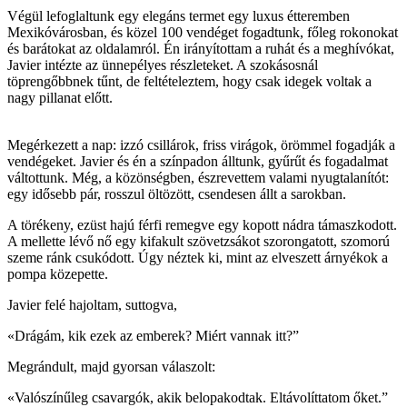
Végül lefoglaltunk egy elegáns termet egy luxus étteremben
Mexikóvárosban, és közel 100 vendéget fogadtunk, főleg rokonokat
és barátokat az oldalamról. Én irányítottam a ruhát és a meghívókat,
Javier intézte az ünnepélyes részleteket. A szokásosnál
töprengőbbnek tűnt, de feltételeztem, hogy csak idegek voltak a
nagy pillanat előtt.
Megérkezett a nap: izzó csillárok, friss virágok, örömmel fogadják a
vendégeket. Javier és én a színpadon álltunk, gyűrűt és fogadalmat
váltottunk. Még, a közönségben, észrevettem valami nyugtalanítót:
egy idősebb pár, rosszul öltözött, csendesen állt a sarokban.
A törékeny, ezüst hajú férfi remegve egy kopott nádra támaszkodott.
A mellette lévő nő egy kifakult szövetzsákot szorongatott, szomorú
szeme ránk csukódott. Úgy néztek ki, mint az elveszett árnyékok a
pompa közepette.
Javier felé hajoltam, suttogva,
«Drágám, kik ezek az emberek? Miért vannak itt?”
Megrándult, majd gyorsan válaszolt:
«Valószínűleg csavargók, akik belopakodtak. Eltávolíttatom őket.”