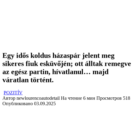
Egy idős koldus házaspár jelent meg
sikeres fiuk esküvőjén; ott álltak remegve
az egész partin, hívatlanul… majd
váratlan történt.
POZITÍV
Автор
newlourencoautodetail
На чтение
6 мин
Просмотров
518
Опубликовано
03.09.2025