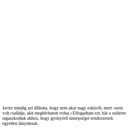
Javier mindig azt állította, hogy nem akar nagy esküvőt, mert «nem
volt családja, akit meghívhatott volna.»Elfogadtam ezt, bár a szüleim
ragaszkodtak ahhoz, hogy gyönyörű ünnepséget rendezzenek
egyetlen lányuknak.