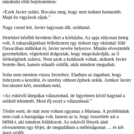
mindenki előtt bejelentettem:
«Ezek Javier szülei. Bocsáss meg, hogy nem tudtam hamarabb.
Majd én vigyázok rájuk.”
Nagy csend lett. Javier fagyosan állt, szótlanul.
Hetekkel később bevittem őket a kórházba. Az apja súlyosan beteg
volt. A ruhazsákjukban felfedeztem egy dobozt egy okirattal: föld
Oaxacában milliókat ér, Javier nevére helyezve. Miután elvesztették
gyermeküket, végtelenül dolgoztak, hogy megvásárolják, az ő
örökségének szánva. Nem azok a koldusok voltak, akiknek Javier
festette őket, hanem odaadó szülők, akik mindent megadtak.
Soha nem mentem vissza Javierhez. Eladtam az ingatlant, hogy
fedezzem a kezelést, és szerény otthont építsek nekik. Amikor Javier
bocsánatot kért, mondtam neki,
«Az esküvői lámpákat választottad, de figyelmen kívül hagytad a
szüleid tekintetét. Most élj ezzel a választással.”
Térdre esett, de már nem voltam ugyanaz a Mariana. A problémánk
nem csak a hazugsága volt, hanem az is, hogy összetörte azt a
bl00d-t, aki mindent feláldozott. Az esküvői fények alatt
elvesztettem egy férjet, de megtaláltam a méltóságomat … és két
igazi szülőt.