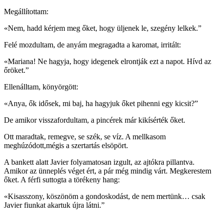
Megállítottam:
«Nem, hadd kérjem meg őket, hogy üljenek le, szegény lelkek.”
Felé mozdultam, de anyám megragadta a karomat, irritált:
«Mariana! Ne hagyja, hogy idegenek elrontják ezt a napot. Hívd az
őröket.”
Ellenálltam, könyörgött:
«Anya, ők idősek, mi baj, ha hagyjuk őket pihenni egy kicsit?”
De amikor visszafordultam, a pincérek már kikísérték őket.
Ott maradtak, remegve, se szék, se víz. A mellkasom
meghúzódott,mégis a szertartás elsöpört.
A bankett alatt Javier folyamatosan izgult, az ajtókra pillantva.
Amikor az ünneplés véget ért, a pár még mindig várt. Megkerestem
őket. A férfi suttogta a törékeny hang:
«Kisasszony, köszönöm a gondoskodást, de nem mertünk… csak
Javier fiunkat akartuk újra látni.”