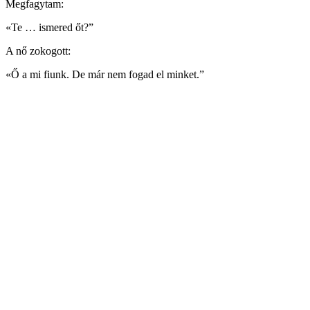
Megfagytam:
«Te … ismered őt?”
A nő zokogott:
«Ő a mi fiunk. De már nem fogad el minket.”