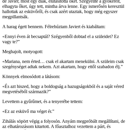
de Javier, most egy diák, elutasította őket. Szégyellte a gyökereit,
elhagyta őket, úgy tett, mintha árva lenne. Egy ismerősén keresztül
hallottak az esküvőről, és csak azért utaztak, hogy még egyszer
megpillantsák.
A harag égett bennem. Félrehúztam Javiert és kiabáltam:
«Ennyi éven át becsaptál? Szégyenből dobtad el a szüleidet? Ez
vagy te?”
Meghajolt, motyogott:
«Mariana, nem érted… csak el akartam menekülni. A szüleim csak
szegénységet adtak nekem. Azt akartam, hogy ettől szabadon élj.”
Könnyek elmosódott a látásom:
«És azt hiszed, hogy a boldogság a hazugságokból és a saját véred
megvetéséből származik?”
Levettem a gyűrűmet, és a tenyerébe tettem:
«Ez az esküvő ma véget ér.”
Zihálás söpört végig a folyosón. Anyám megpróbált megállítani, de
az elhatározásom kitartott. A főasztalhoz vezettem a párt, és