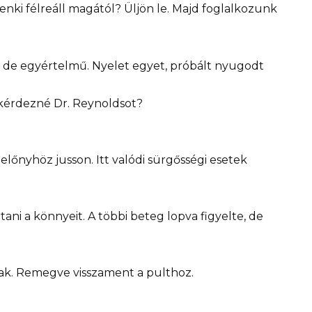
ndenki félreáll magától? Üljön le. Majd foglalkozunk
 de egyértelmű. Nyelet egyet, próbált nyugodt
érdezné Dr. Reynoldsot?
előnyhöz jusson. Itt valódi sürgősségi esetek
tani a könnyeit. A többi beteg lopva figyelte, de
tak. Remegve visszament a pulthoz.