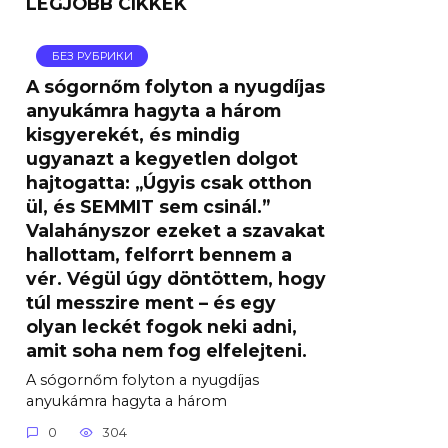
LEGJOBB CIKKEK
БЕЗ РУБРИКИ
A sógornőm folyton a nyugdíjas
anyukámra hagyta a három
kisgyerekét, és mindig
ugyanazt a kegyetlen dolgot
hajtogatta: „Úgyis csak otthon
ül, és SEMMIT sem csinál.”
Valahányszor ezeket a szavakat
hallottam, felforrt bennem a
vér. Végül úgy döntöttem, hogy
túl messzire ment – ​​és egy
olyan leckét fogok neki adni,
amit soha nem fog elfelejteni.
A sógornőm folyton a nyugdíjas
anyukámra hagyta a három
0
304