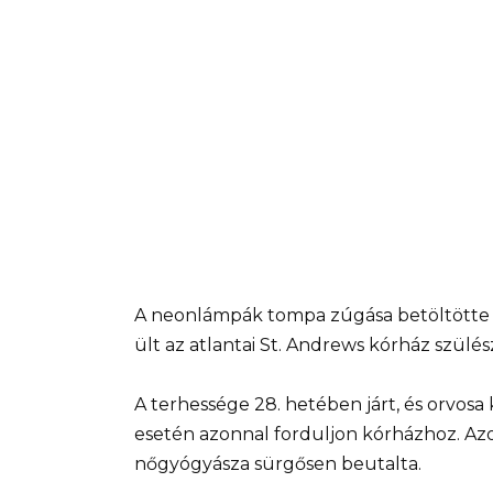
A neonlámpák tompa zúgása betöltötte
ült az atlantai St. Andrews kórház szülé
A terhessége 28. hetében járt, és orvos
esetén azonnal forduljon kórházhoz. Azo
nőgyógyásza sürgősen beutalta.