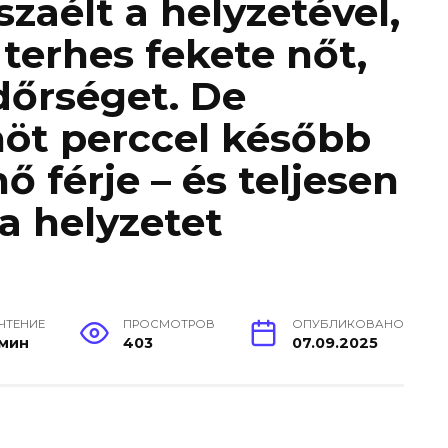
zaélt a helyzetével,
terhes fekete nőt,
ndőrséget. De
nöt perccel később
 férje – és teljesen
a helyzetet
 ЧТЕНИЕ
ПРОСМОТРОВ
ОПУБЛИКОВАНО
 мин
403
07.09.2025