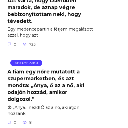
Azt várta, hogy csendben
maradok, de aznap végre
bebizonyítottam neki, hogy
tévedett.
Egy medencepartin a férjem megalázott
azzal, hogy azt
0
735
БЕЗ РУБРИКИ
A fiam egy nőre mutatott a
szupermarketben, és azt
mondta: „Anya, ő az a nő, aki
odajön hozzád, amikor
dolgozol.”
😨 „Anya… nézd! Ő az a nő, aki átjön
hozzánk
0
8