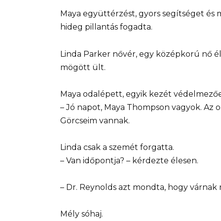
Maya együttérzést, gyors segítséget és
hideg pillantás fogadta.
Linda Parker nővér, egy középkorú nő éle
mögött ült.
Maya odalépett, egyik kezét védelmezőe
– Jó napot, Maya Thompson vagyok. Az o
Görcseim vannak.
Linda csak a szemét forgatta.
– Van időpontja? – kérdezte élesen.
– Dr. Reynolds azt mondta, hogy várnak 
Mély sóhaj.