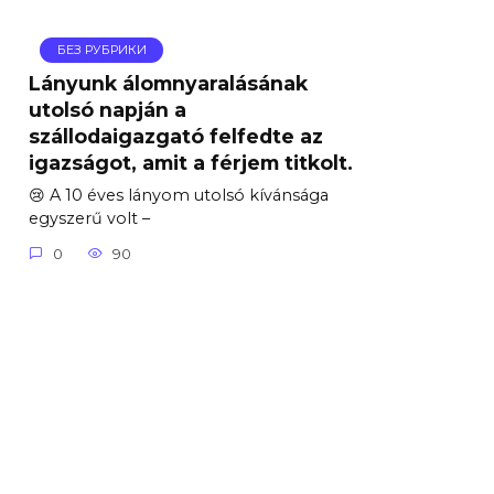
БЕЗ РУБРИКИ
Lányunk álomnyaralásának
utolsó napján a
szállodaigazgató felfedte az
igazságot, amit a férjem titkolt.
😢 A 10 éves lányom utolsó kívánsága
egyszerű volt –
0
90