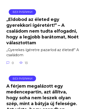
БЕЗ РУБРИКИ
„Eldobod az életed egy
gyerekkori ígéretért!” – A
családom nem tudta elfogadni,
hogy a legjobb barátomat, Noét
választottam
„Gyerekes ígéretre pazarlod az életed!” A
családom
0
13
БЕЗ РУБРИКИ
A férjem megalázott egy
medencepartin, azt állítva,
hogy soha nem leszek olyan
szép, mint a bátyja új felesége.