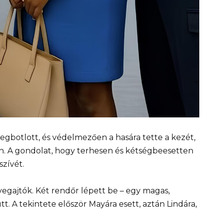
egbotlott, és védelmezően a hasára tette a kezét,
n. A gondolat, hogy terhesen és kétségbeesetten
szívét.
vegajtók. Két rendőr lépett be – egy magas,
tt. A tekintete először Mayára esett, aztán Lindára,