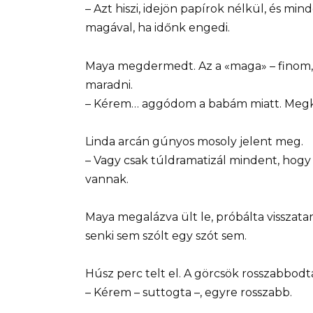
– Azt hiszi, idejön papírok nélkül, és mi
magával, ha időnk engedi.
Maya megdermedt. Az a «maga» – finom,
maradni.
– Kérem… aggódom a babám miatt. Megk
Linda arcán gúnyos mosoly jelent meg.
– Vagy csak túldramatizál mindent, hogy 
vannak.
Maya megalázva ült le, próbálta visszatar
senki sem szólt egy szót sem.
Húsz perc telt el. A görcsök rosszabbod
– Kérem – suttogta –, egyre rosszabb.