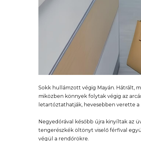
Sokk hullámzott végig Mayán. Hátrált, m
miközben könnyek folytak végig az arcá
letartóztathatják, hevesebben verette a 
Negyedórával később újra kinyíltak az ü
tengerészkék öltönyt viselő férfival együ
végül a rendőrökre.