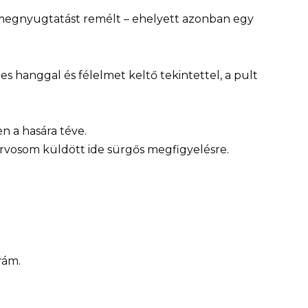
 megnyugtatást remélt – ehelyett azonban egy
s hanggal és félelmet keltő tekintettel, a pult
n a hasára téve.
rvosom küldött ide sürgős megfigyelésre.
rám.