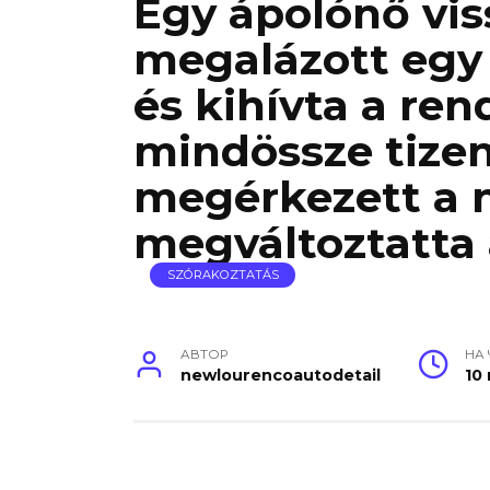
Egy ápolónő viss
megalázott egy 
és kihívta a re
mindössze tize
megérkezett a nő
megváltoztatta 
SZÓRAKOZTATÁS
АВТОР
НА
newlourencoautodetail
10