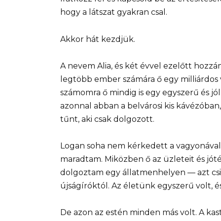
hogy a látszat gyakran csal.
Akkor hát kezdjük.
A nevem Alia, és két évvel ezelőtt ho
legtöbb ember számára ő egy milliárdos v
számomra ő mindig is egy egyszerű és jóle
azonnal abban a belvárosi kis kávézóban,
tűnt, aki csak dolgozott.
Logan soha nem kérkedett a vagyonával.
maradtam. Miközben ő az üzleteit és jót
dolgoztam egy állatmenhelyen — azt csin
újságíróktól. Az életünk egyszerű volt, é
De azon az estén minden más volt. A kas