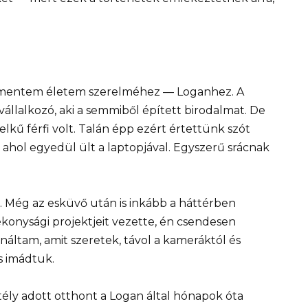
zzámentem életem szerelméhez — Loganhez. A
állalkozó, aki a semmiből épített birodalmat. De
lkű férfi volt. Talán épp ezért értettünk szót
 ahol egyedül ült a laptopjával. Egyszerű srácnak
 Még az esküvő után is inkább a háttérben
ékonysági projektjeit vezette, én csendesen
áltam, amit szeretek, távol a kameráktól és
s imádtuk.
tély adott otthont a Logan által hónapok óta