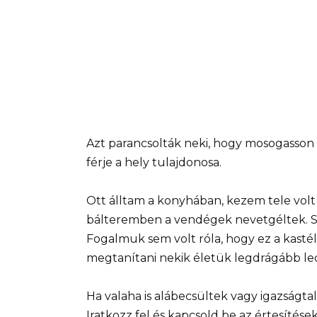
Azt parancsolták neki, hogy mosogasson a
férje a hely tulajdonosa.
Ott álltam a konyhában, kezem tele volt
bálteremben a vendégek nevetgéltek. S
Fogalmuk sem volt róla, hogy ez a kasté
megtanítani nekik életük legdrágább lec
Ha valaha is alábecsültek vagy igazságta
Iratkozz fel és kapcsold be az értesítés