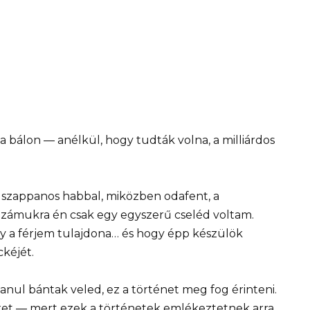
 bálon — anélkül, hogy tudták volna, a milliárdos
 szappanos habbal, miközben odafent, a
zámukra én csak egy egyszerű cseléd voltam.
ly a férjem tulajdona… és hogy épp készülök
kéjét.
lanul bántak veled, ez a történet meg fog érinteni.
eket — mert ezek a történetek emlékeztetnek arra,