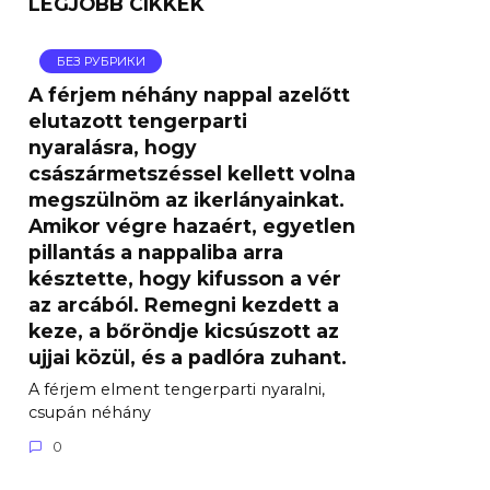
LEGJOBB CIKKEK
БЕЗ РУБРИКИ
A férjem néhány nappal azelőtt
elutazott tengerparti
nyaralásra, hogy
császármetszéssel kellett volna
megszülnöm az ikerlányainkat.
Amikor végre hazaért, egyetlen
pillantás a nappaliba arra
késztette, hogy kifusson a vér
az arcából. Remegni kezdett a
keze, a bőröndje kicsúszott az
ujjai közül, és a padlóra zuhant.
A férjem elment tengerparti nyaralni,
csupán néhány
0