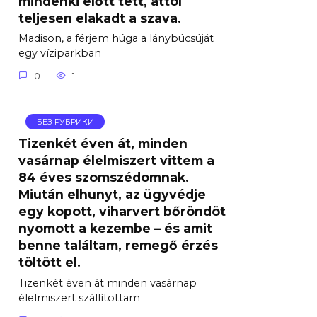
mindenki előtt tett, attól
teljesen elakadt a szava.
Madison, a férjem húga a lánybúcsúját
egy víziparkban
0
1
БЕЗ РУБРИКИ
Tizenkét éven át, minden
vasárnap élelmiszert vittem a
84 éves szomszédomnak.
Miután elhunyt, az ügyvédje
egy kopott, viharvert bőröndöt
nyomott a kezembe – és amit
benne találtam, remegő érzés
töltött el.
Tizenkét éven át minden vasárnap
élelmiszert szállítottam