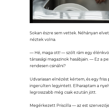
Sokan észre sem vettek. Néhányan elvet
néztek volna.
— Hé, maga ott! — szólt rám egy élénkvör
társasági magazinok hasábjain. — Ez a p
rendesen csinálni?
Udvariasan elnézést kértem, és egy friss 
ingerülten legyintett. Elharaptam a nye
legrosszabb még csak ezután jött.
Megérkezett Priscilla — az est szervezője,