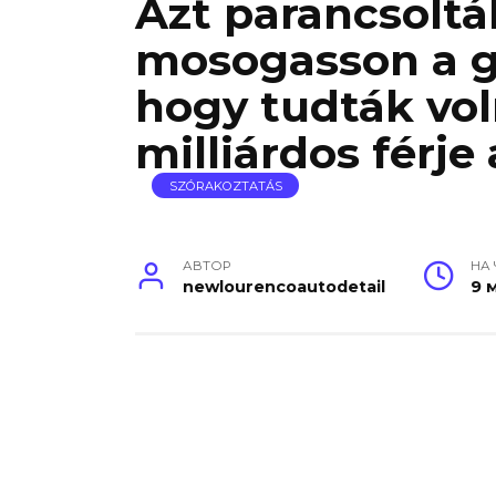
Azt parancsoltá
mosogasson a g
hogy tudták vol
milliárdos férje
SZÓRAKOZTATÁS
АВТОР
НА
newlourencoautodetail
9 