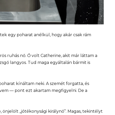
tek egy poharat anélkül, hogy akár csak rám
ös ruhás nő. Ő volt Catherine, akit már láttam a
ezsgő langyos. Tud maga egyáltalán bármit is
poharat kínáltam neki. A szemét forgatta, és
lvem — pont ezt akartam megfigyelni. De a
 önjelölt „jótékonysági királynő”. Magas, tekintélyt