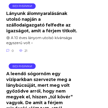
БЕЗ РУБРИКИ
Lányunk álomnyaralásának
utolsó napján a
szállodaigazgató felfedte az
igazságot, amit a férjem titkolt.
😢 A 10 éves lányom utolsó kívánsága
egyszerű volt –
0
21
БЕЗ РУБРИКИ
A leendő sógornőm egy
víziparkban szervezte meg a
lánybúcsúját, mert meg volt
győződve arról, hogy nem
megyek el, hiszen „túl kövér”
vagyok. De amit a férjem