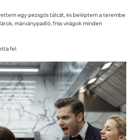
vettem egy pezsgős tálcát, és beléptem a terembe.
sillárok, márványpadló, friss virágok minden
ta fel.