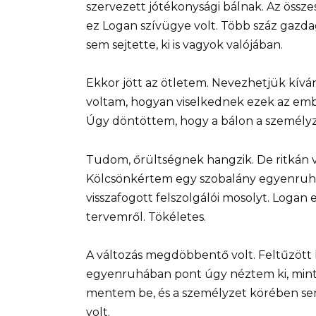
szervezett jótékonysági bálnak. Az össz
ez Logan szívügye volt. Több száz gazd
sem sejtette, ki is vagyok valójában.
Ekkor jött az ötletem. Nevezhetjük kíván
voltam, hogyan viselkednek ezek az embere
Úgy döntöttem, hogy a bálon a személyze
Tudom, őrültségnek hangzik. De ritkán v
Kölcsönkértem egy szobalány egyenruháj
visszafogott felszolgálói mosolyt. Logan 
tervemről. Tökéletes.
A változás megdöbbentő volt. Feltűzött ha
egyenruhában pont úgy néztem ki, mint 
mentem be, és a személyzet körében sen
volt.