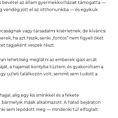
es bevétel az állam gyermekkorházait támogatta —
ag vendég jött el az otthonunkba — és egyikük
csiságnak vagy társadalmi kísérletnek, de kíváncsi
k, ha azt hiszik, senki „fontos” nem figyeli őket.
t tagjaként veszek részt.
an lehetőség meglátni az emberek igazi arcát.
át, a hajamat kontyba tűztem, és gyakoroltam a
egy üzleti találkozón volt, semmit sem tudott a
jjal, alig egy kis sminkkel és a fekete
bármelyik másik alkalmazott. A hátsó bejáraton
ki sem lepődött meg — mindenki túl elfoglalt