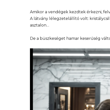
Amikor a vendégek kezdtek érkezni, fel
A látvány lélegzetelállító volt: kristályc
asztalon…
De a büszkeséget hamar keserűség váltot