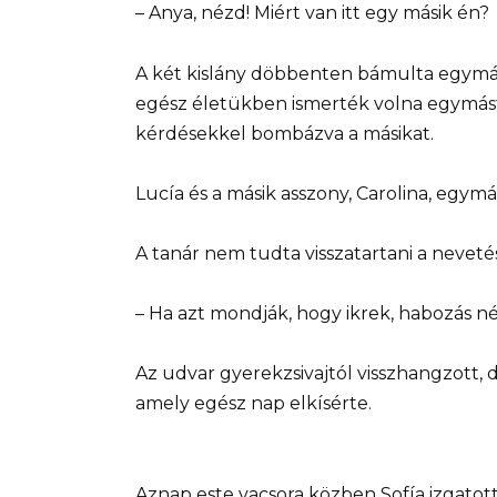
– Anya, nézd! Miért van itt egy másik én?
A két kislány döbbenten bámulta egymás
egész életükben ismerték volna egymást
kérdésekkel bombázva a másikat.
Lucía és a másik asszony, Carolina, egymá
A tanár nem tudta visszatartani a neveté
– Ha azt mondják, hogy ikrek, habozás né
Az udvar gyerekzsivajtól visszhangzott,
amely egész nap elkísérte.
Aznap este vacsora közben Sofía izgatot