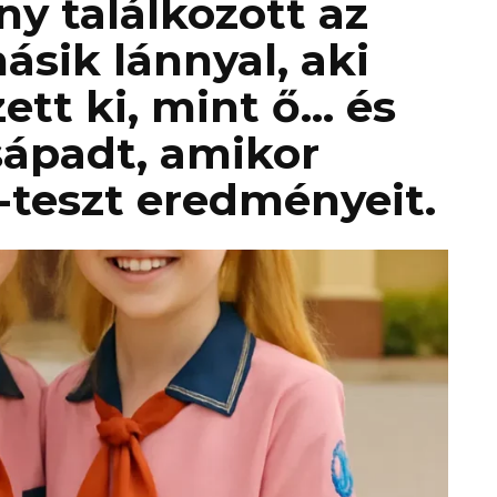
ny találkozott az
ásik lánnyal, aki
ett ki, mint ő… és
sápadt, amikor
-teszt eredményeit.