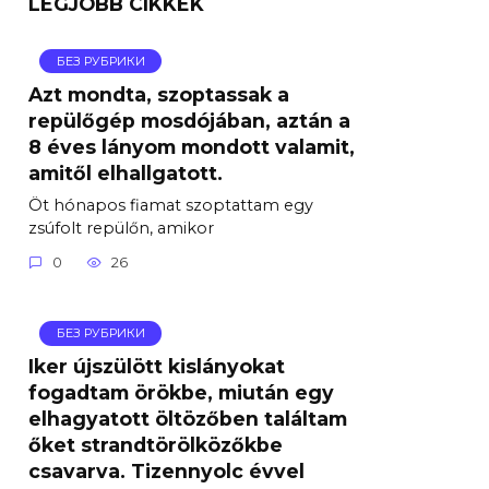
LEGJOBB CIKKEK
БЕЗ РУБРИКИ
Azt mondta, szoptassak a
repülőgép mosdójában, aztán a
8 éves lányom mondott valamit,
amitől elhallgatott.
Öt hónapos fiamat szoptattam egy
zsúfolt repülőn, amikor
0
26
БЕЗ РУБРИКИ
Iker újszülött kislányokat
fogadtam örökbe, miután egy
elhagyatott öltözőben találtam
őket strandtörölközőkbe
csavarva. Tizennyolc évvel