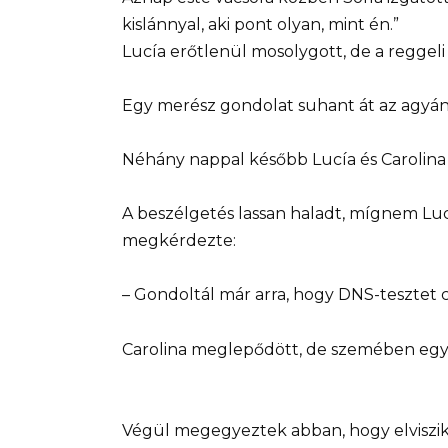
kislánnyal, aki pont olyan, mint én.”
Lucía erőtlenül mosolygott, de a reggeli
Egy merész gondolat suhant át az agyán:
Néhány nappal később Lucía és Carolina i
A beszélgetés lassan haladt, mígnem Luc
megkérdezte:
– Gondoltál már arra, hogy DNS-tesztet 
Carolina meglepődött, de szemében egy pi
Végül megegyeztek abban, hogy elviszik 