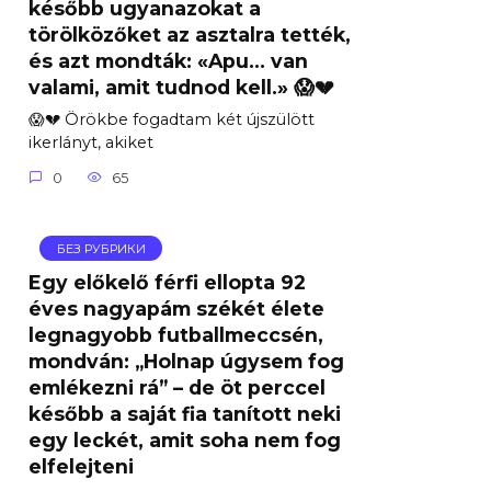
később ugyanazokat a
törölközőket az asztalra tették,
és azt mondták: «Apu… van
valami, amit tudnod kell.» 😱💔
😱💔 Örökbe fogadtam két újszülött
ikerlányt, akiket
0
65
БЕЗ РУБРИКИ
Egy előkelő férfi ellopta 92
éves nagyapám székét élete
legnagyobb futballmeccsén,
mondván: „Holnap úgysem fog
emlékezni rá” – de öt perccel
később a saját fia tanított neki
egy leckét, amit soha nem fog
elfelejteni