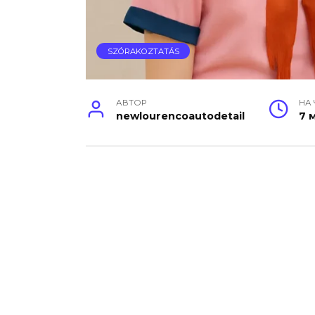
SZÓRAKOZTATÁS
АВТОР
НА
newlourencoautodetail
7 