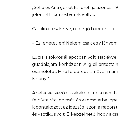
„Sofía és Ana genetikai profilja azonos 
jelentett: ikertestvérek voltak.
Carolina reszketve, remegő hangon szól
– Ez lehetetlen! Nekem csak egy lányom 
Lucía is sokkos állapotban volt. Hat évv
guadalajarai kórházban. Alig pillantotta 
eszméletét. Mire felébredt, a nővér már
kislány?
Az elkövetkező éjszakákon Lucía nem tudot
felhívta régi orvosát, és kapcsolatba lépe
kibontakozott az igazság: azon a napon tö
és kaotikus volt. Elképzelhető, hogy a 