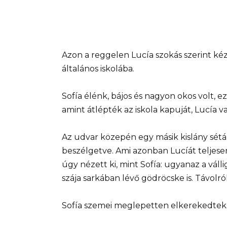
Azon a reggelen Lucía szokás szerint kéz
általános iskolába.
Sofía élénk, bájos és nagyon okos volt, 
amint átlépték az iskola kapuját, Lucía v
Az udvar közepén egy másik kislány sétá
beszélgetve. Ami azonban Lucíát teljesen 
úgy nézett ki, mint Sofía: ugyanaz a vál
szája sarkában lévő gödröcske is. Távolr
Sofía szemei meglepetten elkerekedtek.