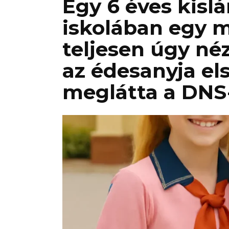
Egy 6 éves kislá
iskolában egy m
teljesen úgy néz
az édesanyja el
meglátta a DNS