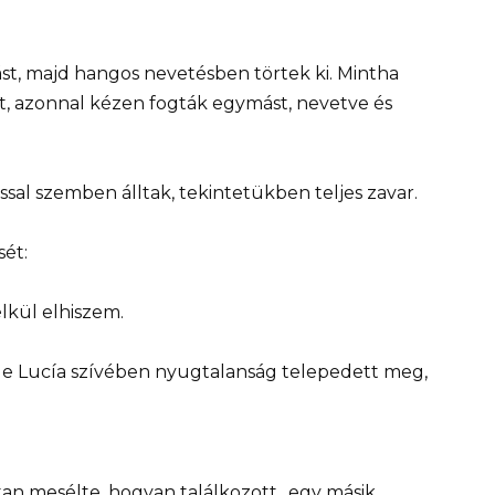
t, majd hangos nevetésben törtek ki. Mintha
, azonnal kézen fogták egymást, nevetve és
ssal szemben álltak, tekintetükben teljes zavar.
sét:
lkül elhiszem.
 de Lucía szívében nyugtalanság telepedett meg,
tan mesélte, hogyan találkozott „egy másik