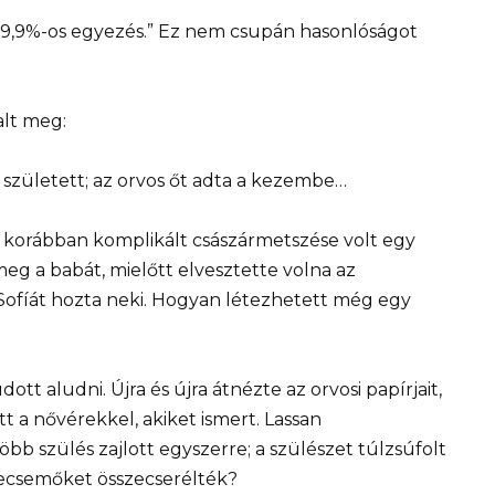
– 99,9%-os egyezés.” Ez nem csupán hasonlóságot
alt meg:
született; az orvos őt adta a kezembe…
el korábban komplikált császármetszése volt egy
meg a babát, mielőtt elvesztette volna az
 Sofíát hozta neki. Hogyan létezhetett még egy
t aludni. Újra és újra átnézte az orvosi papírjait,
tt a nővérekkel, akiket ismert. Lassan
bb szülés zajlott egyszerre; a szülészet túlzsúfolt
csecsemőket összecserélték?