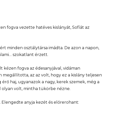
en fogva vezette hatéves kislányát, Sofíát az
ezért minden osztálytársa imádta. De azon a napon,
alami… szokatlant érzett.
lt kézen fogva az édesanyjával, vidáman
megállította, az az volt, hogy ez a kislány teljesen
lig érő haj, ugyanazok a nagy, kerek szemek, még a
ól olyan volt, mintha tükörbe nézne.
 Elengedte anyja kezét és előrerohant: