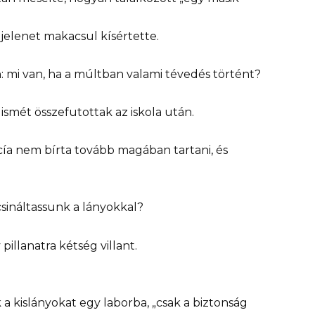
 jelenet makacsul kísértette.
 mi van, ha a múltban valami tévedés történt?
smét összefutottak az iskola után.
ía nem bírta tovább magában tartani, és
csináltassunk a lányokkal?
llanatra kétség villant.
a kislányokat egy laborba, „csak a biztonság