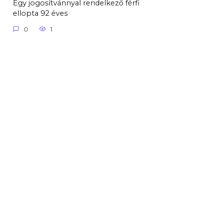
Egy jogosítvánnyal rendelkező férfi
ellopta 92 éves
0
1