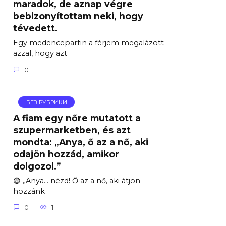
maradok, de aznap végre
bebizonyítottam neki, hogy
tévedett.
Egy medencepartin a férjem megalázott
azzal, hogy azt
0
БЕЗ РУБРИКИ
A fiam egy nőre mutatott a
szupermarketben, és azt
mondta: „Anya, ő az a nő, aki
odajön hozzád, amikor
dolgozol.”
😨 „Anya… nézd! Ő az a nő, aki átjön
hozzánk
0
1