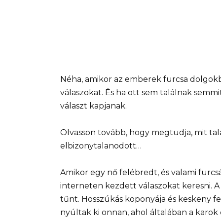
Néha, amikor az emberek furcsa dolgokb
válaszokat. És ha ott sem találnak semm
választ kapjanak.
Olvasson tovább, hogy megtudja, mit talá
elbizonytalanodott…
Amikor egy nő felébredt, és valami furcsá
interneten kezdett válaszokat keresni. 
tűnt. Hosszúkás koponyája és keskeny fe
nyúltak ki onnan, ahol általában a karok 