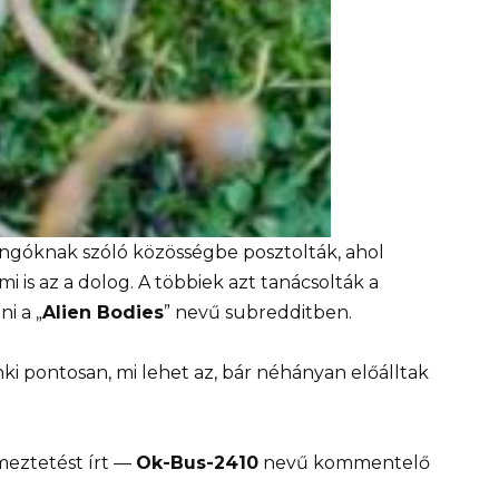
ngóknak szóló közösségbe posztolták, ahol
 is az a dolog. A többiek azt tanácsolták a
i a „
Alien Bodies
” nevű subredditben.
ki pontosan, mi lehet az, bár néhányan előálltak
meztetést írt —
Ok-Bus-2410
nevű kommentelő