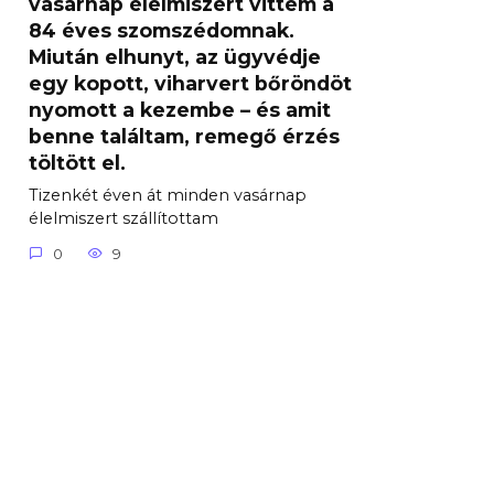
vasárnap élelmiszert vittem a
84 éves szomszédomnak.
Miután elhunyt, az ügyvédje
egy kopott, viharvert bőröndöt
nyomott a kezembe – és amit
benne találtam, remegő érzés
töltött el.
Tizenkét éven át minden vasárnap
élelmiszert szállítottam
0
9