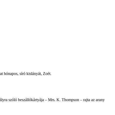
t hónapos, síró kislányát, Zoét.
tályra szóló beszállókártyája – Mrs. K. Thompson – rajta az arany