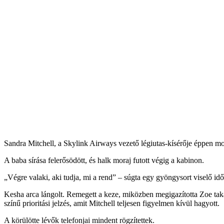
Sandra Mitchell, a Skylink Airways vezető légiutas-kísérője éppen most
A baba sírása felerősödött, és halk moraj futott végig a kabinon.
„Végre valaki, aki tudja, mi a rend” – súgta egy gyöngysort viselő idő
Kesha arca lángolt. Remegett a keze, miközben megigazította Zoe takar
színű prioritási jelzés, amit Mitchell teljesen figyelmen kívül hagyott.
A körülötte lévők telefonjai mindent rögzítettek.