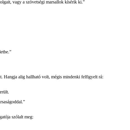
olgait, vagy a szövetségi marsallok kísérik ki.”
letbe.”
 Hangja alig hallható volt, mégis mindenki felfigyelt rá:
rült.
rsaságoddal.”
atója szólalt meg: