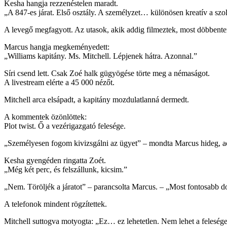
Kesha hangja rezzenéstelen maradt.
„A 847-es járat. Első osztály. A személyzet… különösen kreatív a szol
A levegő megfagyott. Az utasok, akik addig filmeztek, most döbbenten i
Marcus hangja megkeményedett:
„Williams kapitány. Ms. Mitchell. Lépjenek hátra. Azonnal.”
Síri csend lett. Csak Zoé halk gügyögése törte meg a némaságot.
A livestream elérte a 45 000 nézőt.
Mitchell arca elsápadt, a kapitány mozdulatlanná dermedt.
A kommentek özönlöttek:
Plot twist. Ő a vezérigazgató felesége.
„Személyesen fogom kivizsgálni az ügyet” – mondta Marcus hideg, ac
Kesha gyengéden ringatta Zoét.
„Még két perc, és felszállunk, kicsim.”
„Nem. Töröljék a járatot” – parancsolta Marcus. – „Most fontosabb d
A telefonok mindent rögzítettek.
Mitchell suttogva motyogta: „Ez… ez lehetetlen. Nem lehet a felesége