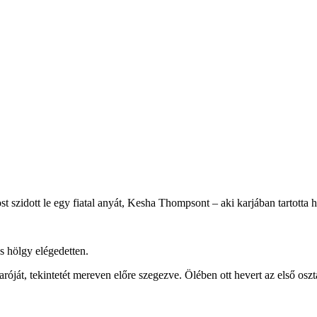
 szidott le egy fiatal anyát, Kesha Thompsont – aki karjában tartotta ha
s hölgy elégedetten.
óját, tekintetét mereven előre szegezve. Ölében ott hevert az első osz