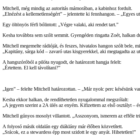
Mitchell, még mindig az autoritás mámorában, a kabinhoz fordult.
„Elnézést a kellemetlenségért” – jelentette ki fennhangon. – „Egyes ut
Egy öltönyös férfi bólintott: „Végre valaki, aki rendet tart.”
Kesha továbbra sem szólt semmit. Gyengéden ringatta Zoét, halkan dú
Mitchell megemelte rádióját, és feszes, hivatalos hangon szólt bele, 
„Kapitány, sárga kód – zavaró utas kisgyerekkel, aki megtagadta az ut
A hangszóróból a pilóta nyugodt, de határozott hangja felelt:
„Értettem. El kell távolítani?”
„Igen” – felelte Mitchell határozottan. – „Már nyolc perc késésünk va
Kesha ekkor halkan, de rendíthetetlen nyugalommal megszólalt:
„A jegyem szerint a 2A ülés az enyém. Kifizettem az első osztályt – 
Mitchell gúnyos mosolyt villantott. „Asszonyom, ismerem az efféle tr
A folyosó másik oldalán egy diáklány már élőben közvetített.
„Srácok, ez a stewardess épp most szidott le egy anyát. Hihetetlen!”