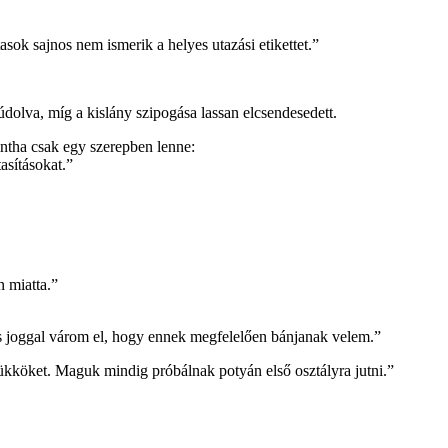
asok sajnos nem ismerik a helyes utazási etikettet.”
dolva, míg a kislány szipogása lassan elcsendesedett.
mintha csak egy szerepben lenne:
asításokat.”
n miatta.”
és joggal várom el, hogy ennek megfelelően bánjanak velem.”
ükköket. Maguk mindig próbálnak potyán első osztályra jutni.”