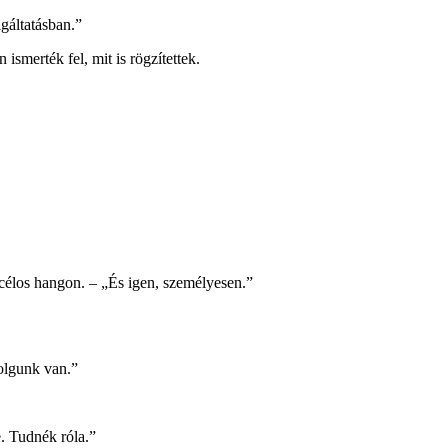
gáltatásban.”
smerték fel, mit is rögzítettek.
élos hangon. – „És igen, személyesen.”
olgunk van.”
. Tudnék róla.”