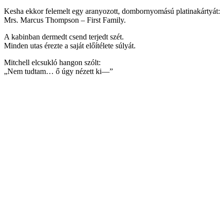
Kesha ekkor felemelt egy aranyozott, dombornyomású platinakártyát:
Mrs. Marcus Thompson – First Family.
A kabinban dermedt csend terjedt szét.
Minden utas érezte a saját előítélete súlyát.
Mitchell elcsukló hangon szólt:
„Nem tudtam… ő úgy nézett ki—”