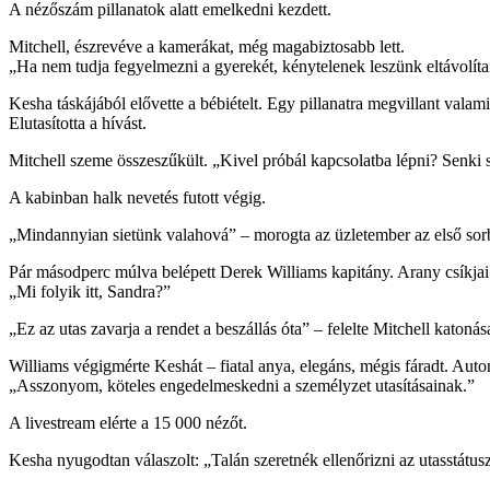
A nézőszám pillanatok alatt emelkedni kezdett.
Mitchell, észrevéve a kamerákat, még magabiztosabb lett.
„Ha nem tudja fegyelmezni a gyerekét, kénytelenek leszünk eltávolítan
Kesha táskájából elővette a bébiételt. Egy pillanatra megvillant valami 
Elutasította a hívást.
Mitchell szeme összeszűkült. „Kivel próbál kapcsolatba lépni? Senki s
A kabinban halk nevetés futott végig.
„Mindannyian sietünk valahová” – morogta az üzletember az első sor
Pár másodperc múlva belépett Derek Williams kapitány. Arany csíkjai
„Mi folyik itt, Sandra?”
„Ez az utas zavarja a rendet a beszállás óta” – felelte Mitchell katonás
Williams végigmérte Keshát – fiatal anya, elegáns, mégis fáradt. Autom
„Asszonyom, köteles engedelmeskedni a személyzet utasításainak.”
A livestream elérte a 15 000 nézőt.
Kesha nyugodtan válaszolt: „Talán szeretnék ellenőrizni az utasstátus