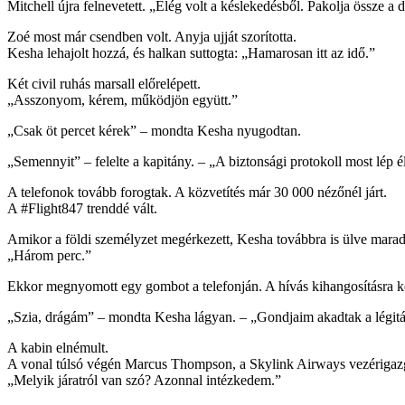
Mitchell újra felnevetett. „Elég volt a késlekedésből. Pakolja össze a d
Zoé most már csendben volt. Anyja ujját szorította.
Kesha lehajolt hozzá, és halkan suttogta: „Hamarosan itt az idő.”
Két civil ruhás marsall előrelépett.
„Asszonyom, kérem, működjön együtt.”
„Csak öt percet kérek” – mondta Kesha nyugodtan.
„Semennyit” – felelte a kapitány. – „A biztonsági protokoll most lép é
A telefonok tovább forogtak. A közvetítés már 30 000 nézőnél járt.
A #Flight847 trenddé vált.
Amikor a földi személyzet megérkezett, Kesha továbbra is ülve maradt.
„Három perc.”
Ekkor megnyomott egy gombot a telefonján. A hívás kihangosításra ke
„Szia, drágám” – mondta Kesha lágyan. – „Gondjaim akadtak a légitá
A kabin elnémult.
A vonal túlsó végén Marcus Thompson, a Skylink Airways vezérigazg
„Melyik járatról van szó? Azonnal intézkedem.”