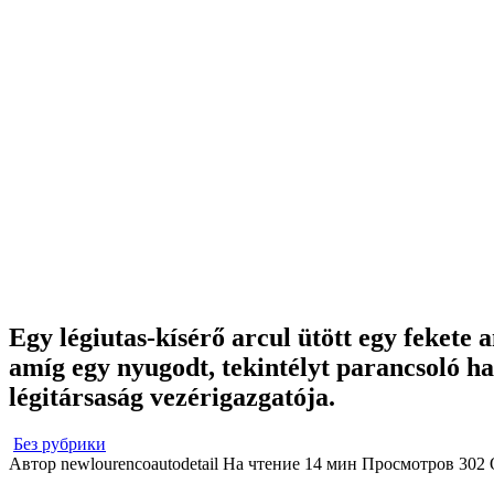
Egy légiutas-kísérő arcul ütött egy fekete 
amíg egy nyugodt, tekintélyt parancsoló ha
légitársaság vezérigazgatója.
Без рубрики
Автор
newlourencoautodetail
На чтение
14 мин
Просмотров
302