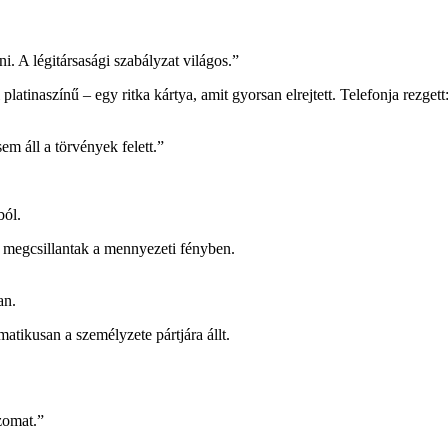
i. A légitársasági szabályzat világos.”
platinaszínű – egy ritka kártya, amit gyorsan elrejtett. Telefonja rezget
em áll a törvények felett.”
ból.
 megcsillantak a mennyezeti fényben.
an.
atikusan a személyzete pártjára állt.
zomat.”