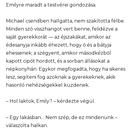
Emilyre maradt a testvérei gondozása.
Michael csendben hallgatta, nem szakította félbe.
Minden szó visszhangot vert benne, felidézve a
saját gyerekkorát — az éjszakákat, amikor az
édesanyja inkább éhezett, hogy ő és a bátyja
ehessenek; a szégyent, amikor másodkézből
kapott cipőt hordott, és a sorban állásokat a
népkonyhán. Egykor megfogadta, hogy ha sikeres
lesz, segíteni fog azoknak a gyerekeknek, akik
hasonló nehézségekkel küzdenek.
– Hol laktok, Emily? – kérdezte végül.
– Egy lakásban… Nem szép, de ez mindenünk –
válaszolta halkan.