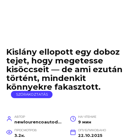
Kislány ellopott egy doboz
tejet, hogy megetesse
kisöccseit — de ami ezután
történt, mindenkit
könnyekre fakasztott.
SZÓRAKOZTATÁS
АВТОР
НА ЧТЕНИЕ
newlourencoautodetail
9 мин
ПРОСМОТРОВ
ОПУБЛИКОВАНО
3.2к.
22.10.2025