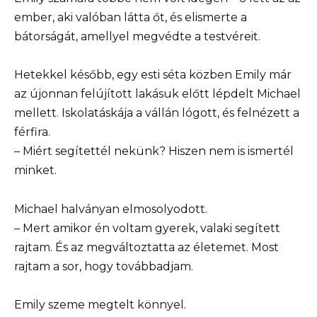
ember, aki valóban látta őt, és elismerte a
bátorságát, amellyel megvédte a testvéreit.
Hetekkel később, egy esti séta közben Emily már
az újonnan felújított lakásuk előtt lépdelt Michael
mellett. Iskolatáskája a vállán lógott, és felnézett a
férfira.
– Miért segítettél nekünk? Hiszen nem is ismertél
minket.
Michael halványan elmosolyodott.
– Mert amikor én voltam gyerek, valaki segített
rajtam. És az megváltoztatta az életemet. Most
rajtam a sor, hogy továbbadjam.
Emily szeme megtelt könnyel.