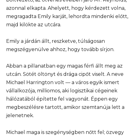
azonnal elkapta. Ahelyett, hogy kérdezett volna,
megragadta Emily karját, lehordta mindenki előtt,
majd kilökte az utcára.
Emily a járdán állt, reszketve, túlságosan
megszégyenülve ahhoz, hogy tovább sírjon.
Abban a pillanatban egy magas férfi állt meg az
utcán. Sötét öltönyt és drága cipőt viselt. A neve
Michael Harrington volt — a város egyik ismert
vállalkozója, milliomos, aki logisztikai cégeinek
hálózatából építette fel vagyonát. Éppen egy
megbeszélésre tartott, amikor szemtanúja lett a
jelenetnek.
Michael maga is szegénységben nőtt fel; özvegy