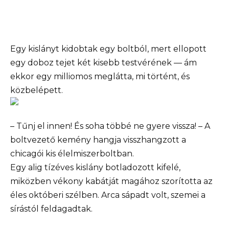
Egy kislányt kidobtak egy boltból, mert ellopott
egy doboz tejet két kisebb testvérének — ám
ekkor egy milliomos meglátta, mi történt, és
közbelépett.
– Tűnj el innen! És soha többé ne gyere vissza! – A
boltvezető kemény hangja visszhangzott a
chicagói kis élelmiszerboltban.
Egy alig tízéves kislány botladozott kifelé,
miközben vékony kabátját magához szorította az
éles októberi szélben. Arca sápadt volt, szemei a
sírástól feldagadtak.