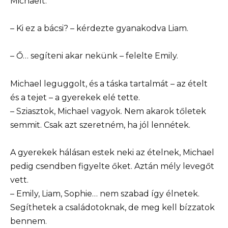
Michaelt.
– Ki ez a bácsi? – kérdezte gyanakodva Liam.
– Ő… segíteni akar nekünk – felelte Emily.
Michael leguggolt, és a táska tartalmát – az ételt
és a tejet – a gyerekek elé tette.
– Sziasztok, Michael vagyok. Nem akarok tőletek
semmit. Csak azt szeretném, ha jól lennétek.
A gyerekek hálásan estek neki az ételnek, Michael
pedig csendben figyelte őket. Aztán mély levegőt
vett.
– Emily, Liam, Sophie… nem szabad így élnetek.
Segíthetek a családotoknak, de meg kell bízzatok
bennem.