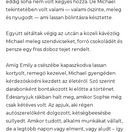
eddig soha nem volt kegyes hozzá. De Michael
tekintetében volt valami — valami őszinte, meleg
és nyugodt — ami lassan bólintásra késztette.
Együtt sétáltak végig az utcán a közeli kávézóig.
Michael meleg szendvicseket, forró csokoládét és
persze egy friss doboz tejet rendelt.
Amíg Emily a csészébe kapaszkodva lassan
kortyolt, remegő kezeivel, Michael gyengéden
kérdezősködni kezdett az életéről. Szó szerint
darabonként bontakozott ki előtte a történet.
Édesanyjuk rákban halt meg, amikor Sophie még
csak kétéves volt. Az apjuk, aki régen
autószerelőként dolgozott, kétségbeesésbe
süllyedt. Amikor tudott, alkalmi munkákat vállalt,
de a legtöbb napon vagy elment, vagy aludt – így