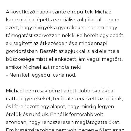
A következő napok szinte elröpültek. Michael
kapcsolatba lépett a szociális szolgálattal — nem
azért, hogy elvigyék a gyerekeket, hanem hogy
támogatást szervezzen nekik. Felbérelt egy dadát,
aki segített az étkezésben és a mindennapi
gondozásban. Beszélt az apjukkal is, aki eleinte a
büszkesége miatt ellenkezett, ám végül megtört,
amikor Michael azt mondta neki:
– Nem kell egyedül csinálnod.
Michael nem csak pénzt adott. Jobb iskolákba
íratta a gyerekeket, terápiát szervezett az apának,
és létrehozott egy alapot, hogy mindig legyen
ételük és ruhájuk. Ennél is fontosabb volt
azonban, hogy rendszeresen meglátogatta őket.
Emily számára többé nem volt idegen – ő lett az az