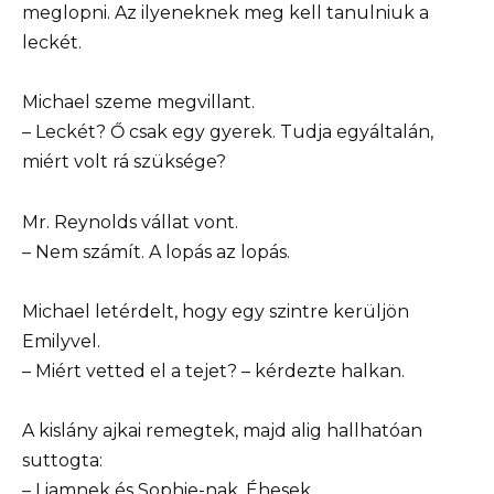
meglopni. Az ilyeneknek meg kell tanulniuk a
leckét.
Michael szeme megvillant.
– Leckét? Ő csak egy gyerek. Tudja egyáltalán,
miért volt rá szüksége?
Mr. Reynolds vállat vont.
– Nem számít. A lopás az lopás.
Michael letérdelt, hogy egy szintre kerüljön
Emilyvel.
– Miért vetted el a tejet? – kérdezte halkan.
A kislány ajkai remegtek, majd alig hallhatóan
suttogta:
– Liamnek és Sophie-nak. Éhesek.