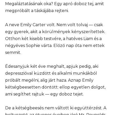
Megaláztatásának oka? Egy apró doboz tej, amit
megpróbált a táskájába rejteni.
A neve Emily Carter volt. Nem volt tolvaj — csak
egy gyerek, akit a körülmények kényszerítettek.
Otthon két kisebb testvére, a hatéves Liam és a
négyéves Sophie várta. Előző nap óta nem ettek
semmit.
Édesanyjuk két éve meghalt, apjuk pedig, aki
depresszióval küzdött és alkalmi munkákból
próbált megélni, alig járt haza. Aznap Emily
kétségbeesetten döntött: ellop egyetlen dolgot,
ami segíthet rajtuk — egy doboz tejet.
De a kétségbeesés nem váltott ki együttérzést. A
boltvezető, az ötvenes éveiben járó Mr. Reynolds,