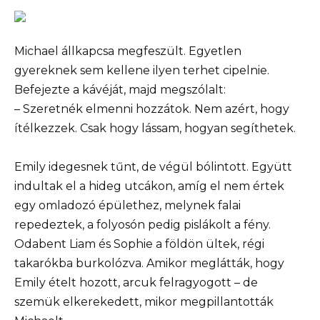
Michael állkapcsa megfeszült. Egyetlen
gyereknek sem kellene ilyen terhet cipelnie.
Befejezte a kávéját, majd megszólalt:
– Szeretnék elmenni hozzátok. Nem azért, hogy
ítélkezzek. Csak hogy lássam, hogyan segíthetek.
Emily idegesnek tűnt, de végül bólintott. Együtt
indultak el a hideg utcákon, amíg el nem értek
egy omladozó épülethez, melynek falai
repedeztek, a folyosón pedig pislákolt a fény.
Odabent Liam és Sophie a földön ültek, régi
takarókba burkolózva. Amikor meglátták, hogy
Emily ételt hozott, arcuk felragyogott – de
szemük elkerekedett, mikor megpillantották