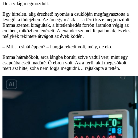
De a világ megmozdult.
Egy hirtelen, alig érezhető nyomás a csuklóján megfagyasztotta a
levegőt a tüdejében. Aztán egy másik — a férfi keze megmozdult.
Emma szemei kitágultak, a hitetlenkedés forrón áramlott végig az
ereiben, miközben lenézett. Alexander szemei felpattantak, és éles,
mélykék tekintete átvágott az évek ködén.
– Mit… csinál éppen? – hangja rekedt volt, mély, de élő.
Emma hátrahőkölt, arca lángba borult, szíve vadul vert, mint egy
csapdába esett madáré. Ő ébren volt. Az a férfi, akit megcsókolt,
mert azt hitte, soha nem fogja megtudni… rajtakapta a tettén.