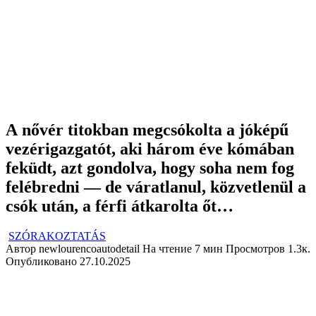
A nővér titokban megcsókolta a jóképű
vezérigazgatót, aki három éve kómában
feküdt, azt gondolva, hogy soha nem fog
felébredni — de váratlanul, közvetlenül a
csók után, a férfi átkarolta őt…
SZÓRAKOZTATÁS
Автор
newlourencoautodetail
На чтение
7 мин
Просмотров
1.3к.
Опубликовано
27.10.2025