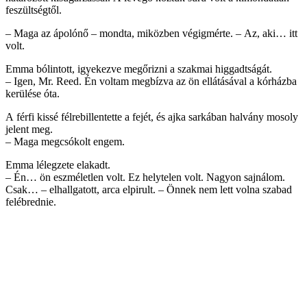
feszültségtől.
– Maga az ápolónő – mondta, miközben végigmérte. – Az, aki… itt
volt.
Emma bólintott, igyekezve megőrizni a szakmai higgadtságát.
– Igen, Mr. Reed. Én voltam megbízva az ön ellátásával a kórházba
kerülése óta.
A férfi kissé félrebillentette a fejét, és ajka sarkában halvány mosoly
jelent meg.
– Maga megcsókolt engem.
Emma lélegzete elakadt.
– Én… ön eszméletlen volt. Ez helytelen volt. Nagyon sajnálom.
Csak… – elhallgatott, arca elpirult. – Önnek nem lett volna szabad
felébrednie.