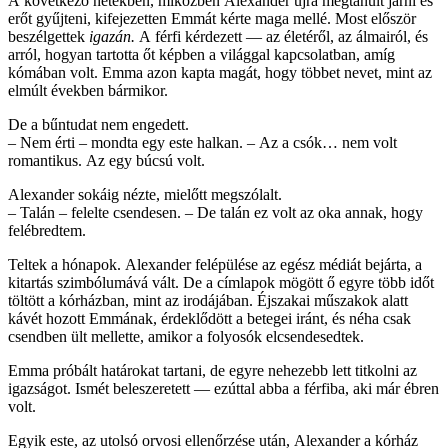
A következő hetekben, miközben Alexander újra megtanult járni és
erőt gyűjteni, kifejezetten Emmát kérte maga mellé. Most először
beszélgettek
igazán.
A férfi kérdezett — az életéről, az álmairól, és
arról, hogyan tartotta őt képben a világgal kapcsolatban, amíg
kómában volt. Emma azon kapta magát, hogy többet nevet, mint az
elmúlt években bármikor.
De a bűntudat nem engedett.
– Nem érti – mondta egy este halkan. – Az a csók… nem volt
romantikus. Az egy búcsú volt.
Alexander sokáig nézte, mielőtt megszólalt.
– Talán – felelte csendesen. – De talán ez volt az oka annak, hogy
felébredtem.
Teltek a hónapok. Alexander felépülése az egész médiát bejárta, a
kitartás szimbólumává vált. De a címlapok mögött ő egyre több időt
töltött a kórházban, mint az irodájában. Éjszakai műszakok alatt
kávét hozott Emmának, érdeklődött a betegei iránt, és néha csak
csendben ült mellette, amikor a folyosók elcsendesedtek.
Emma próbált határokat tartani, de egyre nehezebb lett titkolni az
igazságot. Ismét beleszeretett — ezúttal abba a férfiba, aki már ébren
volt.
Egyik este, az utolsó orvosi ellenőrzése után, Alexander a kórház