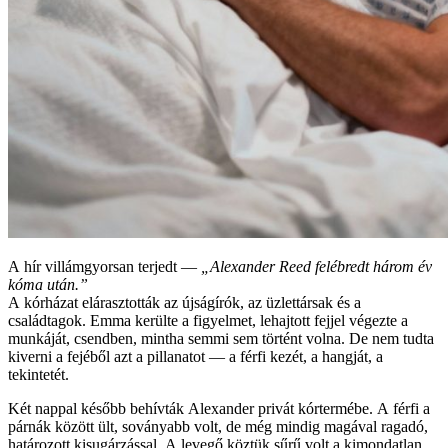
A hír villámgyorsan terjedt —
„Alexander Reed felébredt három év
kóma után.”
A kórházat elárasztották az újságírók, az üzlettársak és a
családtagok. Emma kerülte a figyelmet, lehajtott fejjel végezte a
munkáját, csendben, mintha semmi sem történt volna. De nem tudta
kiverni a fejéből azt a pillanatot — a férfi kezét, a hangját, a
tekintetét.
Két nappal később behívták Alexander privát kórtermébe. A férfi a
párnák között ült, soványabb volt, de még mindig magával ragadó,
határozott kisugárzással. A levegő köztük sűrű volt a kimondatlan