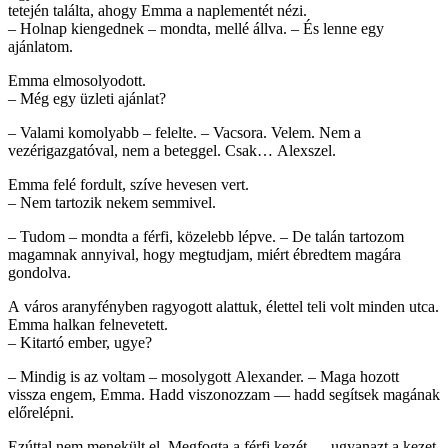
tetején találta, ahogy Emma a naplementét nézi.
– Holnap kiengednek – mondta, mellé állva. – És lenne egy
ajánlatom.
Emma elmosolyodott.
– Még egy üzleti ajánlat?
– Valami komolyabb – felelte. – Vacsora. Velem. Nem a
vezérigazgatóval, nem a beteggel. Csak… Alexszel.
Emma felé fordult, szíve hevesen vert.
– Nem tartozik nekem semmivel.
– Tudom – mondta a férfi, közelebb lépve. – De talán tartozom
magamnak annyival, hogy megtudjam, miért ébredtem magára
gondolva.
A város aranyfényben ragyogott alattuk, élettel teli volt minden utca.
Emma halkan felnevetett.
– Kitartó ember, ugye?
– Mindig is az voltam – mosolygott Alexander. – Maga hozott
vissza engem, Emma. Hadd viszonozzam — hadd segítsek magának
előrelépni.
Ezúttal nem menekült el. Megfogta a férfi kezét — ugyanazt a kezet,