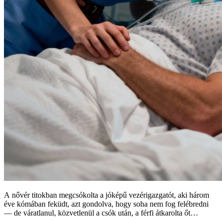
A nővér titokban megcsókolta a jóképű vezérigazgatót, aki három
éve kómában feküdt, azt gondolva, hogy soha nem fog felébredni
— de váratlanul, közvetlenül a csók után, a férfi átkarolta őt…