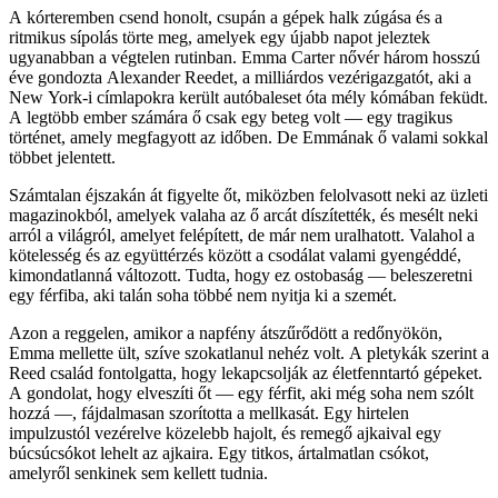
A kórteremben csend honolt, csupán a gépek halk zúgása és a
ritmikus sípolás törte meg, amelyek egy újabb napot jeleztek
ugyanabban a végtelen rutinban. Emma Carter nővér három hosszú
éve gondozta Alexander Reedet, a milliárdos vezérigazgatót, aki a
New York-i címlapokra került autóbaleset óta mély kómában feküdt.
A legtöbb ember számára ő csak egy beteg volt — egy tragikus
történet, amely megfagyott az időben. De Emmának ő valami sokkal
többet jelentett.
Számtalan éjszakán át figyelte őt, miközben felolvasott neki az üzleti
magazinokból, amelyek valaha az ő arcát díszítették, és mesélt neki
arról a világról, amelyet felépített, de már nem uralhatott. Valahol a
kötelesség és az együttérzés között a csodálat valami gyengéddé,
kimondatlanná változott. Tudta, hogy ez ostobaság — beleszeretni
egy férfiba, aki talán soha többé nem nyitja ki a szemét.
Azon a reggelen, amikor a napfény átszűrődött a redőnyökön,
Emma mellette ült, szíve szokatlanul nehéz volt. A pletykák szerint a
Reed család fontolgatta, hogy lekapcsolják az életfenntartó gépeket.
A gondolat, hogy elveszíti őt — egy férfit, aki még soha nem szólt
hozzá —, fájdalmasan szorította a mellkasát. Egy hirtelen
impulzustól vezérelve közelebb hajolt, és remegő ajkaival egy
búcsúcsókot lehelt az ajkaira. Egy titkos, ártalmatlan csókot,
amelyről senkinek sem kellett tudnia.