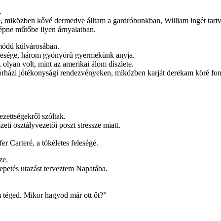
.
te, miközben kővé dermedve álltam a gardróbunkban, William ingét tartv
lépne műtőbe ilyen árnyalatban.
ómódú külvárosában.
 felesége, három gyönyörű gyermekünk anyja.
, olyan volt, mint az amerikai álom díszlete.
órházi jótékonysági rendezvényeken, miközben karját derekam köré fon
zettségekről szóltak.
zeti osztályvezetői poszt stressze miatt.
r Carteré, a tökéletes feleségé.
ze.
epetés utazást terveztem Napatába.
m téged. Mikor hagyod már ott őt?”