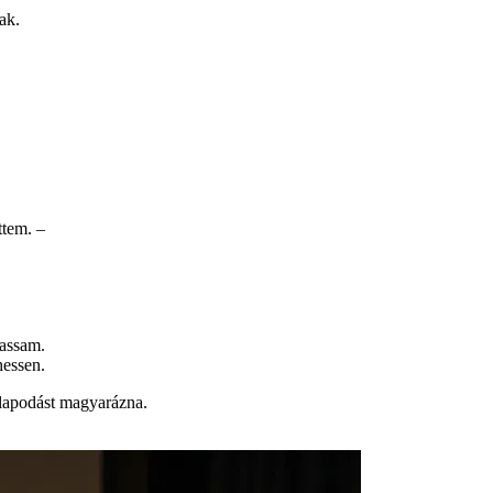
ak.
ttem. –
gassam.
hessen.
llapodást magyarázna.