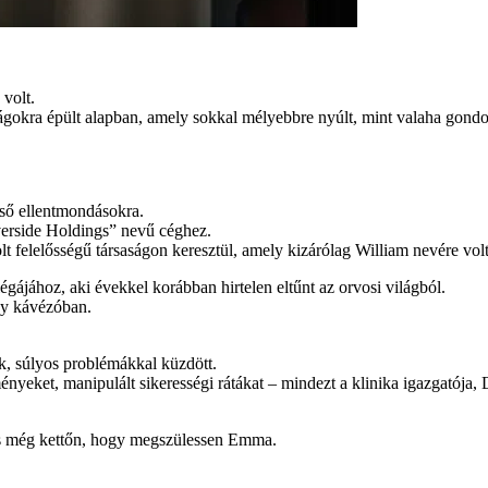
 volt.
ságokra épült alapban, amely sokkal mélyebbre nyúlt, mint valaha gond
lső ellentmondásokra.
verside Holdings” nevű céghez.
t felelősségű társaságon keresztül, amely kizárólag William nevére vol
ájához, aki évekkel korábban hirtelen eltűnt az orvosi világból.
gy kávézóban.
k, súlyos problémákkal küzdött.
nyeket, manipulált sikerességi rátákat – mindezt a klinika igazgatója, D
s még kettőn, hogy megszülessen Emma.