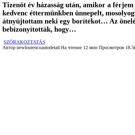
Tizenöt év házasság után, amikor a férjem 
kedvenc éttermünkben ünnepelt, mosolyogv
átnyújtottam neki egy borítékot… Az önelé
bebizonyították, hogy…
SZÓRAKOZTATÁS
Автор
newlourencoautodetail
На чтение
12 мин
Просмотров
18.3