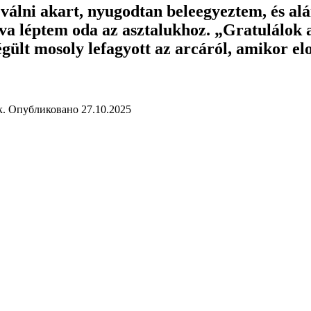
válni akart, nyugodtan beleegyeztem, és alá
a léptem oda az asztalukhoz. „Gratulálok
gült mosoly lefagyott az arcáról, amikor el
к.
Опубликовано
27.10.2025