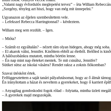
„Valami nagy évfordulós meglepetést tervez” – írta William Rebeccán
„Szegény, tényleg azt hiszi, hogy van még mit ünnepelni.”
Ugyanazon az éjjelen szembesítettem vele.
– Lefekszel Rebecca Harringtonnal? – kérdeztem.
William meg sem rezdült. – Igen.
– Mióta?
– Számít ez egyáltalán? – nézett rám olyan hidegen, ahogy még soha.
– El akarok válni, Jennifer. Kinőttem ebből az életből. Belőled is kinő
A hálószobánkra mutatott, mintha börtön lenne.
– Én nap mint nap életeket mentek. Te mit csinálsz, Jennifer?
Sütiket sütsz az iskolai vásárra? Rendet raksz a zoknis fiókomban?
Szavai ütésként értek.
Felfüggesztettem a saját tanári pályafutásomat, hogy az ő álmát támo
Én irányítottam a házat és neveltem a gyerekeket, hogy ő karriert épít
– Anyagilag gondoskodni fogok rólad – folytatta, mintha üzleti megá
– A gyerekek majd megszokják.