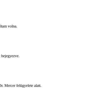
oltam volna.
t bejegyezve.
r. Mercer felügyelete alatt.