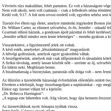
Vérvörös rúzs makulátlan, fehér pamuton. Ez volt a házasságom vége
Nem volt sikoly, nem volt csattanás – csak a felfedezés néma rémüle
Kedd volt, 9:17. A folt nem orvosi eredetű volt; egyetlen sebész sem 
Tizenöt éve éltem egy életet, amelyre mindenki irigykedett Boston j
Dr. William Carter, az elismert szívsebész, és én, Jennifer – odaadó
Gyarmati stílusú házunk, a gondosan ápolt pázsittal és fehér kerítéssel
„Jennifer nélkül mindez nem lenne lehetséges” – mondta gyakran a k
Visszatekintve, a figyelmeztető jelek ott voltak.
A késő esték, amelyeket „létszámhiánnyal” magyarázott.
A hétvégi golfozások, amelyek egyre gyakoribbá váltak.
A beszélgetéseink, amelyek már csak időpontokról és társadalmi kötele
A fizikai távolság, amely lassan közénk nőtt – szerinte az új, szívsebés
Én hittem neki. Megbíztam benne.
A bizalmatlanság a bizonytalan, paranoiás nők dolga volt – nem Jennife
Az illúzióm a tizenötödik házassági évfordulónk előestéjén omlott öss
Elvettem a telefonját, hogy összehangoljam a naptárainkat – egy megl
Ekkor egy üzenet villant fel a kijelzőn:
„Dr. Rebecca Harrington”:
„A tegnap este hihetetlen volt. Alig várom, hogy újra bennem érezze
Az üzenetváltások nyolc hónapra nyúltak vissza.
Intim fotók. Gúnyos viccek rólam.