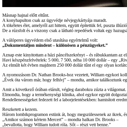
Másnap hajnal előtt eltűnt.
A konyhapulton csak az ügyvédje névjegykártyája maradt.
A tökéletes élet, amelyről azt hittem, együtt építettük fel, puszta illúzió
De a rúzsfolt és a viszony csak a látható repedések voltak egy hazug
A válóperes ügyvédem első utasítása egyértelmű volt:
„Dokumentáljon mindent – különösen a pénzügyeket.”
Aznap este kinyitottam a házi páncélszekrényt – és rábukkantam az e
Havi készpénzfelvételek: 5 000, 7 500, néha 10 000 dollár – egy „Ri
Az elmúlt két évben majdnem 250 000 dollár tűnt el egy olyan korlátol
A nyomozásom Dr. Nathan Brooks-hoz vezetett, William egykori kollég
„Évek óta várom már, hogy felhívj” – mondta, amikor találkoztunk e
Amit a következő órában elárult, végleg darabokra zúzta a világomat.
Elmondta, hogy a termékenységi klinika, ahol egykor együtt dolgozta
Rendellenességeket fedezett fel a laborjelentésekben: hamisított eredmé
Reszketett a kezem.
Három lombikprogramon estünk át, hogy megszülessenek az ikrek, é
„Amikor számon kértem Mercert” – mondta halkan Dr. Brooks –
„bevallotta, hogy William tudott róla. Sőt – részt vett benne.”