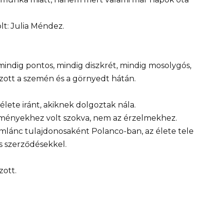
lt: Julia Méndez.
 mindig pontos, mindig diszkrét, mindig mosolygós,
szott a szemén és a görnyedt hátán.
ete iránt, akiknek dolgoztak nála.
eredményekhez volt szokva, nem az érzelmekhez.
emlánc tulajdonosaként Polanco-ban, az élete tele
s szerződésekkel.
ott.