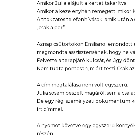
Amikor Julia elájult a kertet takarítva.
Amikor a keze enyhén remegett, mikor káv
A titokzatos telefonhívások, amik után a
„csak a por”.
Aznap csütörtökön Emiliano lemondott e
megmondta asszisztensének, hogy ne vár
Felvette a terepjáró kulcsát, és úgy dön
Nem tudta pontosan, miért teszi. Csak az
A cím megtalálása nem volt egyszerű.
Julia sosem beszélt magáról, sem a család
De egy régi személyzeti dokumentum köz
írt címmel.
A nyomot követve egy egyszerű környékr
részén.