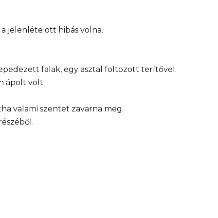
 jelenléte ott hibás volna.
epedezett falak, egy asztal foltozott terítővel.
 ápolt volt.
tha valami szentet zavarna meg.
részéből.