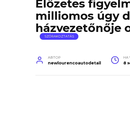
Előzetes figyel
milliomos úgy d
házvezetőnője o
SZÓRAKOZTATÁS
АВТОР
НА
newlourencoautodetail
8 