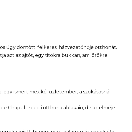
os úgy döntött, felkeresi házvezetőnője otthonát.
a azt az ajtót, egy titokra bukkan, ami örökre
ga, egy ismert mexikói üzletember, a szokásosnál
 de Chapultepec-i otthona ablakain, de az elméje
 munka miatt, hanem mert valami már napok óta