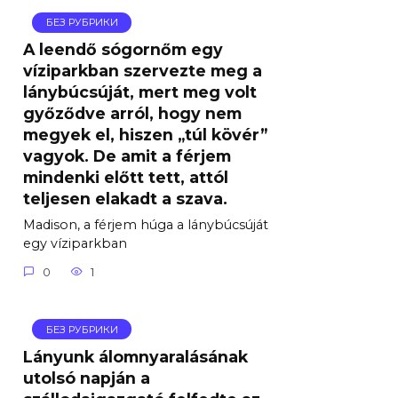
БЕЗ РУБРИКИ
A leendő sógornőm egy
víziparkban szervezte meg a
lánybúcsúját, mert meg volt
győződve arról, hogy nem
megyek el, hiszen „túl kövér”
vagyok. De amit a férjem
mindenki előtt tett, attól
teljesen elakadt a szava.
Madison, a férjem húga a lánybúcsúját
egy víziparkban
0
1
БЕЗ РУБРИКИ
Lányunk álomnyaralásának
utolsó napján a