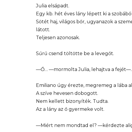
Julia elsápadt.
Egy kb. hét éves lány lépett ki a szobából
Sötét haj, világos bőr, ugyanazok a sze
látott.
Teljesen azonosak.
Sűrű csend töltötte be a levegőt.
—Ő… —mormolta Julia, lehajtva a fejét—. 
Emiliano úgy érezte, megremeg a lába alat
A szíve hevesen dobogott.
Nem kellett bizonyíték. Tudta.
Az a lány az ő gyermeke volt.
—Miért nem mondtad el? —kérdezte alig