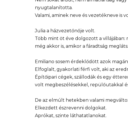
nyugtalanította.
Valami, aminek neve és vezetékneve is vo
Julia a házvezetőnője volt.
Több mint öt éve dolgozott a villájában:
még akkor is, amikor a fáradtság meglát
Emiliano sosem érdeklődött azok magánél
Elfoglalt, gyakorlati férfi volt, aki az 
Építőipari cégek, szállodák és egy étter
volt megbeszélésekkel, repülőutakkal é
De az elmúlt hetekben valami megváltoz
Elkezdett észrevenni dolgokat.
Aprókat, szinte láthatatlanokat.