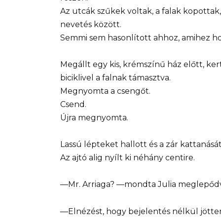
Az utcák szűkek voltak, a falak kopottak
nevetés között.
Semmi sem hasonlított ahhoz, amihez ho
Megállt egy kis, krémszínű ház előtt, kert
biciklivel a falnak támasztva.
Megnyomta a csengőt.
Csend.
Újra megnyomta.
Lassú lépteket hallott és a zár kattanását
Az ajtó alig nyílt ki néhány centire.
—Mr. Arriaga? —mondta Julia meglepőd
—Elnézést, hogy bejelentés nélkül jötte