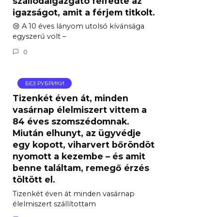
szállodaigazgató felfedte az
igazságot, amit a férjem titkolt.
😢 A 10 éves lányom utolsó kívánsága
egyszerű volt –
0
БЕЗ РУБРИКИ
Tizenkét éven át, minden
vasárnap élelmiszert vittem a
84 éves szomszédomnak.
Miután elhunyt, az ügyvédje
egy kopott, viharvert bőröndöt
nyomott a kezembe – és amit
benne találtam, remegő érzés
töltött el.
Tizenkét éven át minden vasárnap
élelmiszert szállítottam