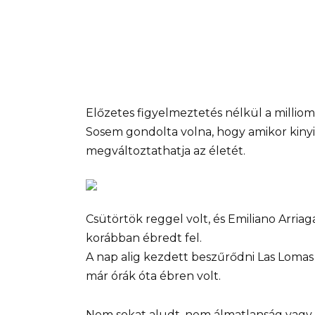
Előzetes figyelmeztetés nélkül a milliom
Sosem gondolta volna, hogy amikor kinyitj
megváltoztathatja az életét.
Csütörtök reggel volt, és Emiliano Arria
korábban ébredt fel.
A nap alig kezdett beszűrődni Las Lomas
már órák óta ébren volt.
Nem sokat aludt, nem álmatlanság vagy