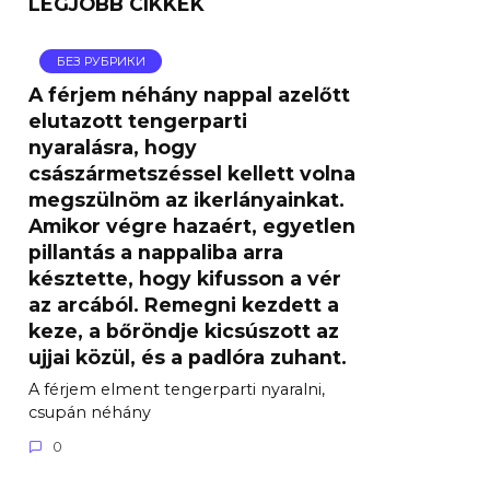
LEGJOBB CIKKEK
БЕЗ РУБРИКИ
A férjem néhány nappal azelőtt
elutazott tengerparti
nyaralásra, hogy
császármetszéssel kellett volna
megszülnöm az ikerlányainkat.
Amikor végre hazaért, egyetlen
pillantás a nappaliba arra
késztette, hogy kifusson a vér
az arcából. Remegni kezdett a
keze, a bőröndje kicsúszott az
ujjai közül, és a padlóra zuhant.
A férjem elment tengerparti nyaralni,
csupán néhány
0