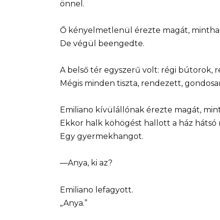
önnel.
Ő kényelmetlenül érezte magát, mintha a
De végül beengedte.
A belső tér egyszerű volt: régi bútorok, r
Mégis minden tiszta, rendezett, gondosan
Emiliano kívülállónak érezte magát, min
Ekkor halk köhögést hallott a ház hátsó 
Egy gyermekhangot.
—Anya, ki az?
Emiliano lefagyott.
„Anya.”