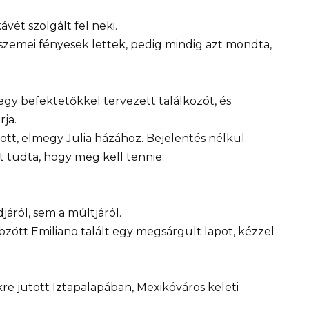
ét szolgált fel neki.
 szemei fényesek lettek, pedig mindig azt mondta,
gy befektetőkkel tervezett találkozót, és
ja.
tött, elmegy Julia házához. Bejelentés nélkül.
t tudta, hogy meg kell tennie.
járól, sem a múltjáról.
ött Emiliano talált egy megsárgult lapot, kézzel
e jutott Iztapalapában, Mexikóváros keleti