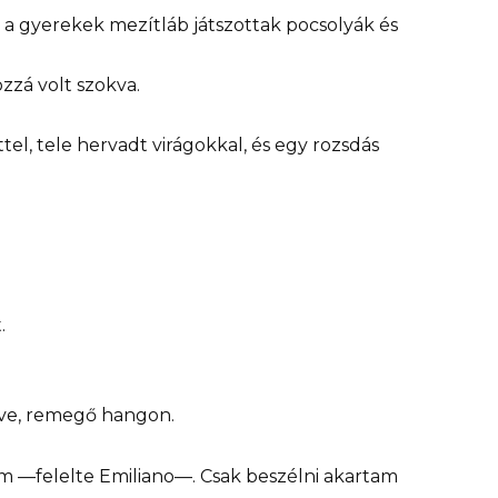
, a gyerekek mezítláb játszottak pocsolyák és
zzá volt szokva.
tel, tele hervadt virágokkal, és egy rozsdás
.
ve, remegő hangon.
m —felelte Emiliano—. Csak beszélni akartam