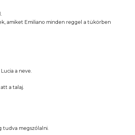
.
mek, amiket Emiliano minden reggel a tükörben
Lucia a neve.
t a talaj.
 tudva megszólalni.