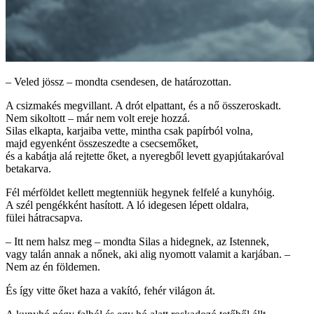
– Veled jössz – mondta csendesen, de határozottan.
A csizmakés megvillant. A drót elpattant, és a nő összeroskadt.
Nem sikoltott – már nem volt ereje hozzá.
Silas elkapta, karjaiba vette, mintha csak papírból volna,
majd egyenként összeszedte a csecsemőket,
és a kabátja alá rejtette őket, a nyeregből levett gyapjútakaróval
betakarva.
Fél mérföldet kellett megtenniük hegynek felfelé a kunyhóig.
A szél pengékként hasított. A ló idegesen lépett oldalra,
fülei hátracsapva.
– Itt nem halsz meg – mondta Silas a hidegnek, az Istennek,
vagy talán annak a nőnek, aki alig nyomott valamit a karjában. –
Nem az én földemen.
És így vitte őket haza a vakító, fehér világon át.