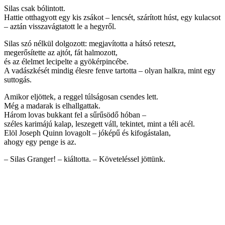
Silas csak bólintott.
Hattie otthagyott egy kis zsákot – lencsét, szárított húst, egy kulacsot
– aztán visszavágtatott le a hegyről.
Silas szó nélkül dolgozott: megjavította a hátsó reteszt,
megerősítette az ajtót, fát halmozott,
és az élelmet lecipelte a gyökérpincébe.
A vadászkését mindig élesre fenve tartotta – olyan halkra, mint egy
suttogás.
Amikor eljöttek, a reggel túlságosan csendes lett.
Még a madarak is elhallgattak.
Három lovas bukkant fel a sűrűsödő hóban –
széles karimájú kalap, leszegett váll, tekintet, mint a téli acél.
Elöl Joseph Quinn lovagolt – jóképű és kifogástalan,
ahogy egy penge is az.
– Silas Granger! – kiáltotta. – Követeléssel jöttünk.