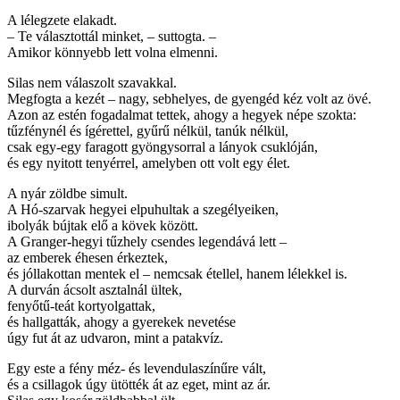
A lélegzete elakadt.
– Te választottál minket, – suttogta. –
Amikor könnyebb lett volna elmenni.
Silas nem válaszolt szavakkal.
Megfogta a kezét – nagy, sebhelyes, de gyengéd kéz volt az övé.
Azon az estén fogadalmat tettek, ahogy a hegyek népe szokta:
tűzfénynél és ígérettel, gyűrű nélkül, tanúk nélkül,
csak egy-egy faragott gyöngysorral a lányok csuklóján,
és egy nyitott tenyérrel, amelyben ott volt egy élet.
A nyár zöldbe simult.
A Hó-szarvak hegyei elpuhultak a szegélyeiken,
ibolyák bújtak elő a kövek között.
A Granger-hegyi tűzhely csendes legendává lett –
az emberek éhesen érkeztek,
és jóllakottan mentek el – nemcsak étellel, hanem lélekkel is.
A durván ácsolt asztalnál ültek,
fenyőtű-teát kortyolgattak,
és hallgatták, ahogy a gyerekek nevetése
úgy fut át az udvaron, mint a patakvíz.
Egy este a fény méz- és levendulaszínűre vált,
és a csillagok úgy ütötték át az eget, mint az ár.