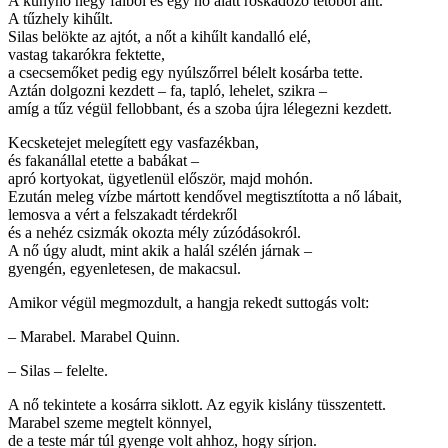
A kunyhó négy falból és egy hó alatt roskadozó tetőből állt.
A tűzhely kihűlt.
Silas belökte az ajtót, a nőt a kihűlt kandalló elé,
vastag takarókra fektette,
a csecsemőket pedig egy nyúlszőrrel bélelt kosárba tette.
Aztán dolgozni kezdett – fa, tapló, lehelet, szikra –
amíg a tűz végül fellobbant, és a szoba újra lélegezni kezdett.
Kecsketejet melegített egy vasfazékban,
és fakanállal etette a babákat –
apró kortyokat, ügyetlenül először, majd mohón.
Ezután meleg vízbe mártott kendővel megtisztította a nő lábait,
lemosva a vért a felszakadt térdekről
és a nehéz csizmák okozta mély zúzódásokról.
A nő úgy aludt, mint akik a halál szélén járnak –
gyengén, egyenletesen, de makacsul.
Amikor végül megmozdult, a hangja rekedt suttogás volt:
– Marabel. Marabel Quinn.
– Silas – felelte.
A nő tekintete a kosárra siklott. Az egyik kislány tüsszentett.
Marabel szeme megtelt könnyel,
de a teste már túl gyenge volt ahhoz, hogy sírjon.