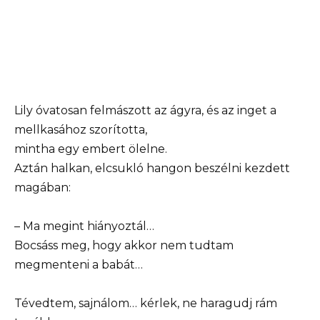
Lily óvatosan felmászott az ágyra, és az inget a
mellkasához szorította,
mintha egy embert ölelne.
Aztán halkan, elcsukló hangon beszélni kezdett
magában:
– Ma megint hiányoztál…
Bocsáss meg, hogy akkor nem tudtam
megmenteni a babát…
Tévedtem, sajnálom… kérlek, ne haragudj rám