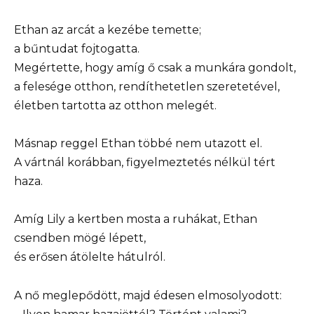
Ethan az arcát a kezébe temette;
a bűntudat fojtogatta.
Megértette, hogy amíg ő csak a munkára gondolt,
a felesége otthon, rendíthetetlen szeretetével,
életben tartotta az otthon melegét.
Másnap reggel Ethan többé nem utazott el.
A vártnál korábban, figyelmeztetés nélkül tért
haza.
Amíg Lily a kertben mosta a ruhákat, Ethan
csendben mögé lépett,
és erősen átölelte hátulról.
A nő meglepődött, majd édesen elmosolyodott: