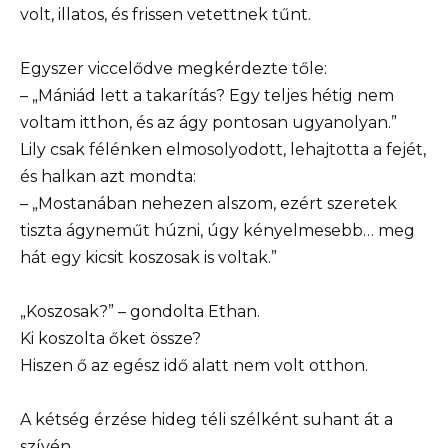
volt, illatos, és frissen vetettnek tűnt.
Egyszer viccelődve megkérdezte tőle:
– „Mániád lett a takarítás? Egy teljes hétig nem
voltam itthon, és az ágy pontosan ugyanolyan.”
Lily csak félénken elmosolyodott, lehajtotta a fejét,
és halkan azt mondta:
– „Mostanában nehezen alszom, ezért szeretek
tiszta ágyneműt húzni, úgy kényelmesebb… meg
hát egy kicsit koszosak is voltak.”
„Koszosak?” – gondolta Ethan.
Ki koszolta őket össze?
Hiszen ő az egész idő alatt nem volt otthon.
A kétség érzése hideg téli szélként suhant át a
szívén.