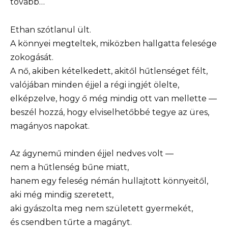
tovább…
Ethan szótlanul ült.
A könnyei megteltek, miközben hallgatta felesége
zokogását.
A nő, akiben kételkedett, akitől hűtlenséget félt,
valójában minden éjjel a régi ingjét ölelte,
elképzelve, hogy ő még mindig ott van mellette —
beszél hozzá, hogy elviselhetőbbé tegye az üres,
magányos napokat.
Az ágynemű minden éjjel nedves volt —
nem a hűtlenség bűne miatt,
hanem egy feleség némán hullajtott könnyeitől,
aki még mindig szeretett,
aki gyászolta meg nem született gyermekét,
és csendben tűrte a magányt.