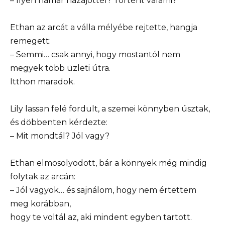
– Ilyen hamar hazajöttél? Történt valami?
Ethan az arcát a válla mélyébe rejtette, hangja
remegett:
– Semmi… csak annyi, hogy mostantól nem
megyek több üzleti útra.
Itthon maradok.
Lily lassan felé fordult, a szemei könnyben úsztak,
és döbbenten kérdezte:
– Mit mondtál? Jól vagy?
Ethan elmosolyodott, bár a könnyek még mindig
folytak az arcán:
– Jól vagyok… és sajnálom, hogy nem értettem
meg korábban,
hogy te voltál az, aki mindent egyben tartott.