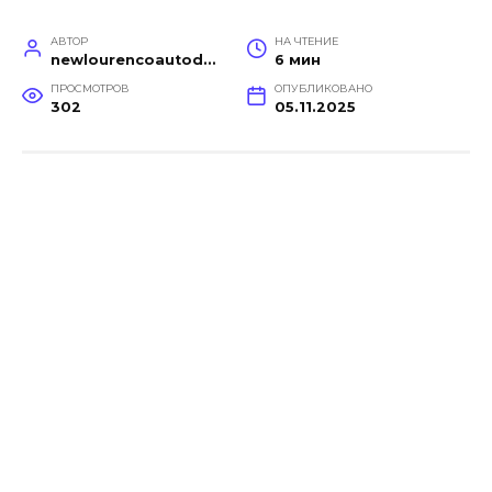
АВТОР
НА ЧТЕНИЕ
newlourencoautodetail
6 мин
ПРОСМОТРОВ
ОПУБЛИКОВАНО
302
05.11.2025