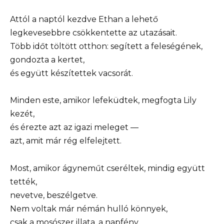
Attól a naptól kezdve Ethan a lehető
legkevesebbre csökkentette az utazásait.
Több időt töltött otthon: segített a feleségének,
gondozta a kertet,
és együtt készítettek vacsorát.
Minden este, amikor lefeküdtek, megfogta Lily
kezét,
és érezte azt az igazi meleget —
azt, amit már rég elfelejtett.
Most, amikor ágyneműt cseréltek, mindig együtt
tették,
nevetve, beszélgetve.
Nem voltak már némán hulló könnyek,
csak a mosószer illata, a napfény,