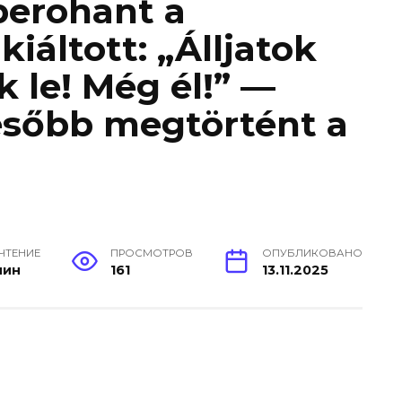
 berohant a
kiáltott: „Álljatok
k le! Még él!” —
ésőbb megtörtént a
 ЧТЕНИЕ
ПРОСМОТРОВ
ОПУБЛИКОВАНО
мин
161
13.11.2025