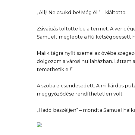
„Állj! Ne csukd be! Még él!” – kiáltotta.
Zsivajgás töltötte be a termet. A vendég
Samuelt meglepte a fiú kétségbeesett h
Malik tágra nyílt szemei ​​az övébe sze
dolgozom a városi hullaházban. Láttam a
temethetik el!”
A szoba elcsendesedett. A milliárdos pul
meggyőződése rendíthetetlen volt.
„Hadd beszéljen” – mondta Samuel halk