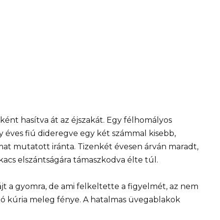
eként hasítva át az éjszakát. Egy félhomályos
 éves fiú dideregve egy két számmal kisebb,
mat mutatott iránta. Tizenkét évesen árván maradt,
kacs elszántságára támaszkodva élte túl.
jt a gyomra, de ami felkeltette a figyelmét, az nem
álló kúria meleg fénye. A hatalmas üvegablakok