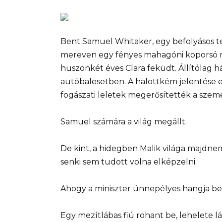
Bent Samuel Whitaker, egy befolyásos te
mereven egy fényes mahagóni koporsó me
huszonkét éves Clara feküdt. Állítólag
autóbalesetben. A halottkém jelentése e
fogászati ​​leletek megerősítették a sze
Samuel számára a világ megállt.
De kint, a hidegben Malik világa majdne
senki sem tudott volna elképzelni.
Ahogy a miniszter ünnepélyes hangja bet
Egy mezítlábas fiú rohant be, lehelete l