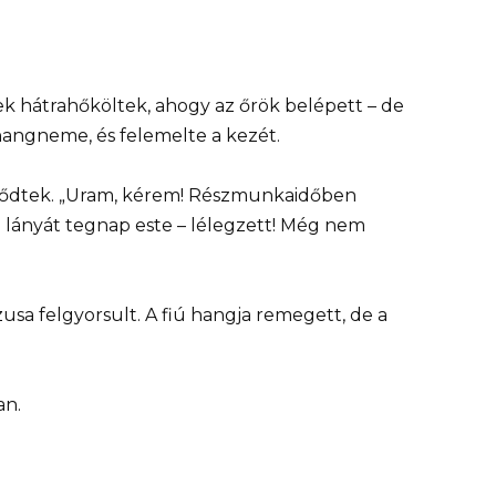
ek hátrahőköltek, ahogy az őrök belépett – de
angneme, és felemelte a kezét.
geződtek. „Uram, kérem! Részmunkaidőben
 lányát tegnap este – lélegzett! Még nem
zusa felgyorsult. A fiú hangja remegett, de a
an.