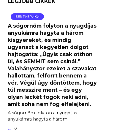
LEGJOBB CIKKEK
БЕЗ РУБРИКИ
A sógornőm folyton a nyugdíjas
anyukámra hagyta a három
kisgyerekét, és mindig
ugyanazt a kegyetlen dolgot
hajtogatta: „Úgyis csak otthon
ül, és SEMMIT sem csinál.”
Valahányszor ezeket a szavakat
hallottam, felforrt bennem a
vér. Végül úgy döntöttem, hogy
túl messzire ment – ​​és egy
olyan leckét fogok neki adni,
amit soha nem fog elfelejteni.
A sógornőm folyton a nyugdíjas
anyukámra hagyta a három
0