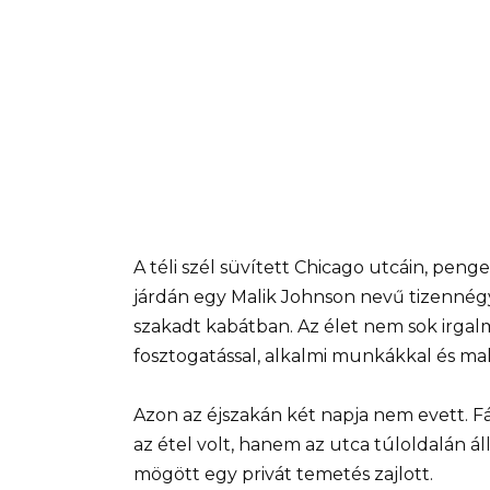
A téli szél süvített Chicago utcáin, peng
járdán egy Malik Johnson nevű tizennégy
szakadt kabátban. Az élet nem sok irgal
fosztogatással, alkalmi munkákkal és ma
Azon az éjszakán két napja nem evett. Fá
az étel volt, hanem az utca túloldalán 
mögött egy privát temetés zajlott.