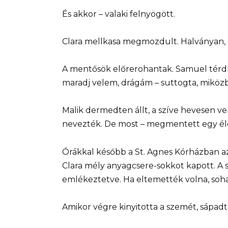
És akkor – valaki felnyögött.
Clara mellkasa megmozdult. Halványan, 
A mentősök előrerohantak. Samuel térdre
maradj velem, drágám – suttogta, miköz
Malik dermedten állt, a szíve hevesen 
nevezték. De most – megmentett egy él
Órákkal később a St. Agnes Kórházban a
Clara mély anyagcsere-sokkot kapott. A s
emlékeztetve. Ha eltemették volna, soha
Amikor végre kinyitotta a szemét, sápadt