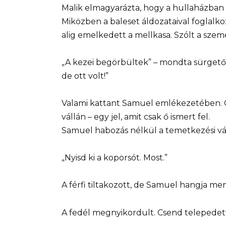
Malik elmagyarázta, hogy a hullaházban t
Miközben a baleset áldozataival foglalkoz
alig emelkedett a mellkasa. Szólt a sze
„A kezei begörbültek” – mondta sürgetőe
de ott volt!”
Valami kattant Samuel emlékezetében. Cl
vállán – egy jel, amit csak ő ismert fel.
Samuel habozás nélkül a temetkezési vá
„Nyisd ki a koporsót. Most.”
A férfi tiltakozott, de Samuel hangja men
A fedél megnyikordult. Csend telepedett