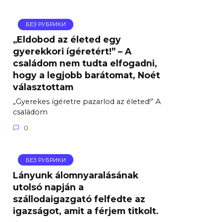
БЕЗ РУБРИКИ
„Eldobod az életed egy
gyerekkori ígéretért!” – A
családom nem tudta elfogadni,
hogy a legjobb barátomat, Noét
választottam
„Gyerekes ígéretre pazarlod az életed!” A
családom
0
БЕЗ РУБРИКИ
Lányunk álomnyaralásának
utolsó napján a
szállodaigazgató felfedte az
igazságot, amit a férjem titkolt.