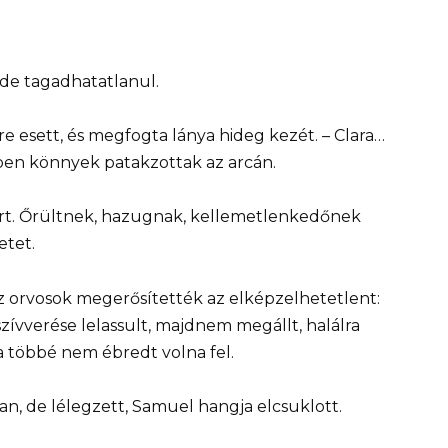
de tagadhatatlanul.
 esett, és megfogta lánya hideg kezét. – Clara…
ben könnyek patakzottak az arcán.
vert. Őrültnek, hazugnak, kellemetlenkedőnek
etet.
z orvosok megerősítették az elképzelhetetlent:
zívverése lelassult, majdnem megállt, halálra
 többé nem ébredt volna fel.
an, de lélegzett, Samuel hangja elcsuklott.