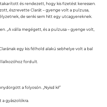
akarított és rendezett, hogy kis fizetést keressen.
ott, észrevette Clarát – gyenge volt a pulzusa,
mélyzetnek, de senki sem hitt egy utcagyereknek.
n. „A válla megégett, és a pulzusa – gyenge volt,
arának egy kis félhold alakú sebhelye volt a bal
llalkozóhoz fordult.
nydörgött a folyosón. „Nyisd ki!”
 a gyászolókra.