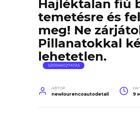
Hajléktalan fiú
temetésre és fel
meg! Ne zárjáto
Pillanatokkal k
lehetetlen.
SZÓRAKOZTATÁS
АВТОР
НА
newlourencoautodetail
9 