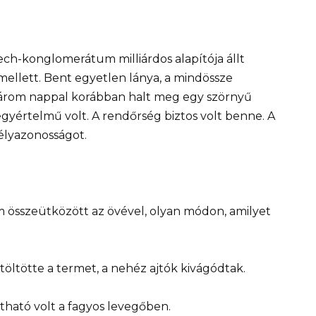
ch-konglomerátum milliárdos alapítója állt
llett. Bent egyetlen lánya, a mindössze
 három nappal korábban halt meg egy szörnyű
gyértelmű volt. A rendőrség biztos volt benne. A
mélyazonosságot.
m összeütközött az övével, olyan módon, amilyet
öltötte a termet, a nehéz ajtók kivágódtak.
átható volt a fagyos levegőben.