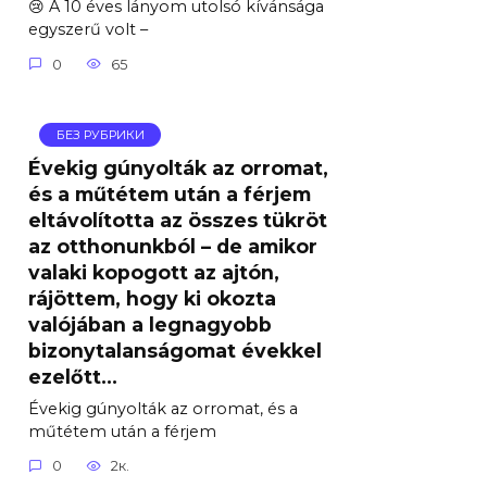
😢 A 10 éves lányom utolsó kívánsága
egyszerű volt –
0
65
БЕЗ РУБРИКИ
Évekig gúnyolták az orromat,
és a műtétem után a férjem
eltávolította az összes tükröt
az otthonunkból – de amikor
valaki kopogott az ajtón,
rájöttem, hogy ki okozta
valójában a legnagyobb
bizonytalanságomat évekkel
ezelőtt…
Évekig gúnyolták az orromat, és a
műtétem után a férjem
0
2к.