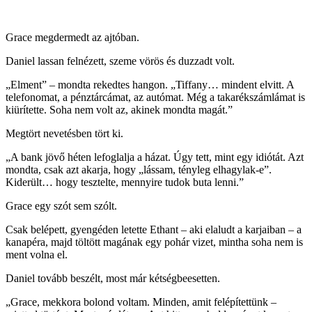
Grace megdermedt az ajtóban.
Daniel lassan felnézett, szeme vörös és duzzadt volt.
„Elment” – mondta rekedtes hangon. „Tiffany… mindent elvitt. A
telefonomat, a pénztárcámat, az autómat. Még a takarékszámlámat is
kiürítette. Soha nem volt az, akinek mondta magát.”
Megtört nevetésben tört ki.
„A bank jövő héten lefoglalja a házat. Úgy tett, mint egy idiótát. Azt
mondta, csak azt akarja, hogy „lássam, tényleg elhagylak-e”.
Kiderült… hogy tesztelte, mennyire tudok buta lenni.”
Grace egy szót sem szólt.
Csak belépett, gyengéden letette Ethant – aki elaludt a karjaiban – a
kanapéra, majd töltött magának egy pohár vizet, mintha soha nem is
ment volna el.
Daniel tovább beszélt, most már kétségbeesetten.
„Grace, mekkora bolond voltam. Minden, amit felépítettünk –