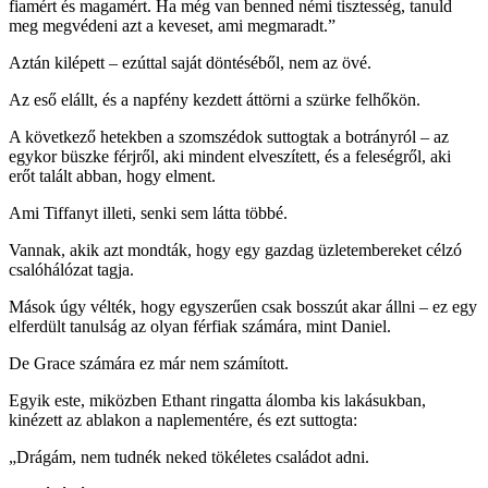
fiamért és magamért. Ha még van benned némi tisztesség, tanuld
meg megvédeni azt a keveset, ami megmaradt.”
Aztán kilépett – ezúttal saját döntéséből, nem az övé.
Az eső elállt, és a napfény kezdett áttörni a szürke felhőkön.
A következő hetekben a szomszédok suttogtak a botrányról – az
egykor büszke férjről, aki mindent elveszített, és a feleségről, aki
erőt talált abban, hogy elment.
Ami Tiffanyt illeti, senki sem látta többé.
Vannak, akik azt mondták, hogy egy gazdag üzletembereket célzó
csalóhálózat tagja.
Mások úgy vélték, hogy egyszerűen csak bosszút akar állni – ez egy
elferdült tanulság az olyan férfiak számára, mint Daniel.
De Grace számára ez már nem számított.
Egyik este, miközben Ethant ringatta álomba kis lakásukban,
kinézett az ablakon a naplementére, és ezt suttogta:
„Drágám, nem tudnék neked tökéletes családot adni.