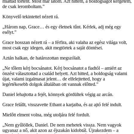
miattad történt. Most már látom. Azt hittem, a boldogságot kergetem,
de csak leromboltam.”
Könyvelő tekintettel nézett rá.
„Három nap, Grace… és egy életnek tűnt. Kérlek, adj még egy
esélyt.”
Grace hosszan nézett rá – a férfira, aki valaha az egész világa volt,
most csak egy idegen, akit megtörtek a saját döntései.
Aztán halkan, de határozottan megszólalt.
„Ne tőlem kérj bocsánatot. Kérj bocsánatot a fiadtól – amiért az
önzést választottad a család helyett. Azt hitted, a boldogság valami
újat, valami izgalmasat jelent… de elfelejtetted, hogy a
legértékesebb dolgok általában ott vannak előtted.”
Daniel lehajtotta a fejét, könnyek gördültek végig az arcán.
Grace felállt, visszavette Ethant a karjaiba, és az ajtó felé indult.
Mielőtt elment volna, még utoljára felé fordult.
„Nem gyűlöllek, Daniel. De nem mehetek vissza. Nem vagyok
ugyanaz a nő, akit azon az éjszakán kidobtál. Újrakezdem – a