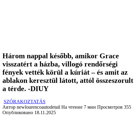
Három nappal később, amikor Grace
visszatért a házba, villogó rendőrségi
fények vették körül a kúriát – és amit az
ablakon keresztül látott, attól összeszorult
a térde. -DIUY
SZÓRAKOZTATÁS
Автор
newlourencoautodetail
На чтение
7 мин
Просмотров
355
Опубликовано
18.11.2025