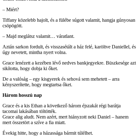
– Miért?
Tiffany közelebb hajolt, és a fülébe súgott valamit, hangja gúnyosan
csöpögött.
– Majd meglátsz valamit… váratlant.
Aztán sarkon fordult, és visszasétált a ház felé, karöltve Daniellel, és
úgy nevetett, mintha nyert volna.
Grace lenézett a kezében lévő nedves bankjegyekre. Büszkesége azt
sikította, hogy dobja ki őket.
De a valóság – egy kisgyerek és sehová sem mehetett – arra
kényszerítette, hogy megtartsa őket.
Három hosszú nap
Grace és a kis Ethan a következő három éjszakát régi barátja
tacomai lakásában töltötték.
Grace alig aludt. Nem azért, mert hiányzott neki Daniel – hanem
mert összetört a szíve a fia miatt.
Évekig hitte, hogy a házassága bármit túlélhet.