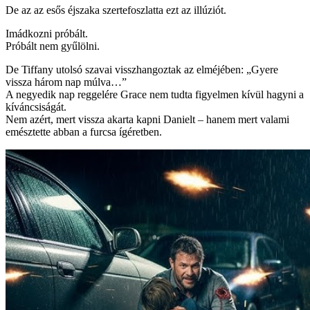
De az az esős éjszaka szertefoszlatta ezt az illúziót.
Imádkozni próbált.
Próbált nem gyűlölni.
De Tiffany utolsó szavai visszhangoztak az elméjében: „Gyere
vissza három nap múlva…”
A negyedik nap reggelére Grace nem tudta figyelmen kívül hagyni a
kíváncsiságát.
Nem azért, mert vissza akarta kapni Danielt – hanem mert valami
emésztette abban a furcsa ígéretben.