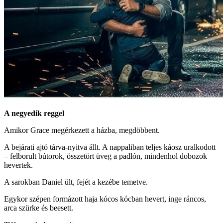
A negyedik reggel
Amikor Grace megérkezett a házba, megdöbbent.
A bejárati ajtó tárva-nyitva állt. A nappaliban teljes káosz uralkodott
– felborult bútorok, összetört üveg a padlón, mindenhol dobozok
hevertek.
A sarokban Daniel ült, fejét a kezébe temetve.
Egykor szépen formázott haja kócos kócban hevert, inge ráncos,
arca szürke és beesett.