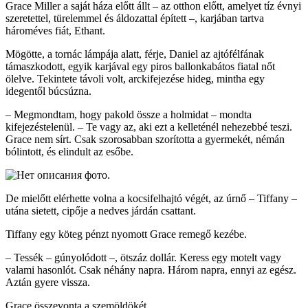
Grace Miller a saját háza előtt állt – az otthon előtt, amelyet tíz évnyi
szeretettel, türelemmel és áldozattal épített –, karjában tartva
hároméves fiát, Ethant.
Mögötte, a tornác lámpája alatt, férje, Daniel az ajtófélfának
támaszkodott, egyik karjával egy piros ballonkabátos fiatal nőt
ölelve. Tekintete távoli volt, arckifejezése hideg, mintha egy
idegentől búcsúzna.
– Megmondtam, hogy pakold össze a holmidat – mondta
kifejezéstelenül. – Te vagy az, aki ezt a kelleténél nehezebbé teszi.
Grace nem sírt. Csak szorosabban szorította a gyermekét, némán
bólintott, és elindult az esőbe.
De mielőtt elérhette volna a kocsifelhajtó végét, az úrnő – Tiffany –
utána sietett, cipője a nedves járdán csattant.
Tiffany egy köteg pénzt nyomott Grace remegő kezébe.
– Tessék – gúnyolódott –, ötszáz dollár. Keress egy motelt vagy
valami hasonlót. Csak néhány napra. Három napra, ennyi az egész.
Aztán gyere vissza.
Grace összevonta a szemöldökét.