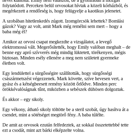
nevét kiáltotta. Emily nem válaszolt, de a gyomrában a mozgás
folytatódott. Perceken belül orvosokat hívtak a közeli kórházból, és
megérkezett a rendőrség is, hogy felügyelje a kaotikus jelenetet.
A szobában hitetlenkedés zúgott. Izomgörcsök lehettek? Bomlási
gázok? Vagy az volt, amit Mark még remélni sem mert – hogy a
baba még él?
Amikor az orvosi csapat megkezdte a vizsgálatot, a levegő
elektromossá vált. Megerősítették, hogy Emily valóban meghalt – de
benne egy apró szívverés még mindig lüktetett, törékenyen, mégis
biztosan. Minden esély ellenére a meg nem született gyermeke
életben volt.
Egy lendülettel a sürgősségire szállították, hogy sürgősségi
császármetszést végezzenek. Mark követte, szíve hevesen vert, a
gyász és a kétségbeesett remény között őrlődve. Minden perc
örökkévalóságnak tűnt, miközben a sebészek dühösen dolgoztak.
És akkor – egy sikoly.
Egy vékony, átható sikoly töltötte be a steril szobát, úgy hasítva át a
csendet, mint a sötétséget megtörő fény. A baba túlélte.
De amit az orvosok ezután felfedeztek, az sokkal összetettebbé tette
ezt a csodát, mint azt bárki elképzelte volna.