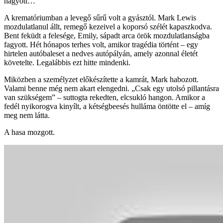
hagyott…
A krematóriumban a levegő sűrű volt a gyásztól. Mark Lewis
mozdulatlanul állt, remegő kezeivel a koporsó szélét kapaszkodva.
Bent feküdt a felesége, Emily, sápadt arca örök mozdulatlanságba
fagyott. Hét hónapos terhes volt, amikor tragédia történt – egy
hirtelen autóbaleset a nedves autópályán, amely azonnal életét
követelte. Legalábbis ezt hitte mindenki.
Miközben a személyzet előkészítette a kamrát, Mark habozott.
Valami benne még nem akart elengedni. „Csak egy utolsó pillantásra
van szükségem” – suttogta rekedten, elcsukló hangon. Amikor a
fedél nyikorogva kinyílt, a kétségbeesés hulláma öntötte el – amíg
meg nem látta.
A hasa mozgott.