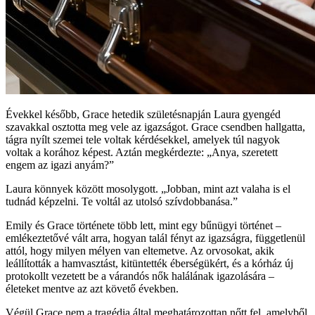
Évekkel később, Grace hetedik születésnapján Laura gyengéd
szavakkal osztotta meg vele az igazságot. Grace csendben hallgatta,
tágra nyílt szemei ​​tele voltak kérdésekkel, amelyek túl nagyok
voltak a korához képest. Aztán megkérdezte: „Anya, szeretett
engem az igazi anyám?”
Laura könnyek között mosolygott. „Jobban, mint azt valaha is el
tudnád képzelni. Te voltál az utolsó szívdobbanása.”
Emily és Grace története több lett, mint egy bűnügyi történet –
emlékeztetővé vált arra, hogyan talál fényt az igazságra, függetlenül
attól, hogy milyen mélyen van eltemetve. Az orvosokat, akik
leállították a hamvasztást, kitüntették éberségükért, és a kórház új
protokollt vezetett be a várandós nők halálának igazolására –
életeket mentve az azt követő években.
Végül Grace nem a tragédia által meghatározottan nőtt fel, amelyből