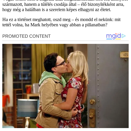
származott, hanem a túlélés csodája által – élő bizonyítékként arra,
hogy még a halálban is a szerelem képes elhagyni az életet.
Ha ez a történet meghatott, oszd meg – és mondd el nekünk: mit
tettél volna, ha Mark helyében vagy abban a pillanatban?