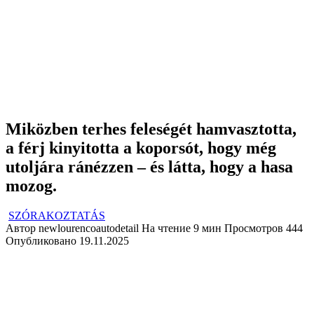
Miközben terhes feleségét hamvasztotta,
a férj kinyitotta a koporsót, hogy még
utoljára ránézzen – és látta, hogy a hasa
mozog.
SZÓRAKOZTATÁS
Автор
newlourencoautodetail
На чтение
9 мин
Просмотров
444
Опубликовано
19.11.2025