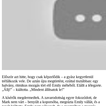
Először azt hitte, hogy csak képzelődik – a gyász kegyetlenül
tréfálkozik vele. De aztán újra megtörtént, ezúttal tisztábban: egy
halvány, ritmikus mozgás tört elő Emily méhéből. Elállt a lélegzete.
„Állj!” – kiáltotta. „Mindent állítsatok le!”
A kísérők megdermedtek. A zavarodottság egyre fokozódott, de
Mark nem várt – benyúlt a koporsóba, megrázta Emily vállát, és a