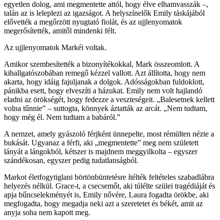
egyetlen dolog, ami megmentette attól, hogy élve elhamvasszák –,
talán az is leleplezi az igazságot. A helyszínelők Emily táskájából
elővették a megőrzött nyugtató fiolát, és az ujjlenyomatok
megerősítették, amitől mindenki félt.
Az ujjlenyomatok Markéi voltak.
Amikor szembesítették a bizonyítékokkal, Mark összeomlott. A
kihallgatószobában remegő kézzel vallott. Azt állította, hogy nem
akarta, hogy idáig fajuljanak a dolgok. Adósságokban fuldoklott,
pánikba esett, hogy elveszíti a házukat. Emily nem volt hajlandó
eladni az örökségét, hogy fedezze a veszteségeit. „Balesetnek kellett
volna tűnnie” – suttogta, könnyek áztatták az arcát. „Nem tudtam,
hogy még él. Nem tudtam a babáról.”
A nemzet, amely gyászoló férjként ünnepelte, most rémülten nézte a
bukását. Ugyanaz a férfi, aki „megmentette” meg nem született
lányát a lángokból, kétszer is majdnem meggyilkolta – egyszer
szándékosan, egyszer pedig tudatlanságból.
Markot életfogytiglani börtönbüntetésre ítélték feltételes szabadlábra
helyezés nélkül. Grace-t, a csecsemőt, aki túlélte szülei tragédiáját és
apja bűncselekményét is, Emily nővére, Laura fogadta örökbe, aki
megfogadta, hogy megadja neki azt a szeretetet és békét, amit az
anyja soha nem kapott meg.