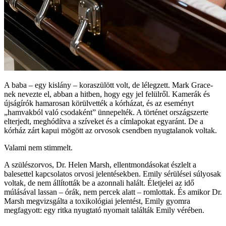
A baba – egy kislány – koraszülött volt, de lélegzett. Mark Grace-
nek nevezte el, abban a hitben, hogy egy jel felülről. Kamerák és
újságírók hamarosan körülvették a kórházat, és az eseményt
„hamvakból való csodaként” ünnepelték. A történet országszerte
elterjedt, meghódítva a szíveket és a címlapokat egyaránt. De a
kórház zárt kapui mögött az orvosok csendben nyugtalanok voltak.
Valami nem stimmelt.
A szülészorvos, Dr. Helen Marsh, ellentmondásokat észlelt a
balesettel kapcsolatos orvosi jelentésekben. Emily sérülései súlyosak
voltak, de nem állították be a azonnali halált. Életjelei az idő
múlásával lassan – órák, nem percek alatt – romlottak. És amikor Dr.
Marsh megvizsgálta a toxikológiai jelentést, Emily gyomra
megfagyott: egy ritka nyugtató nyomait találták Emily vérében.