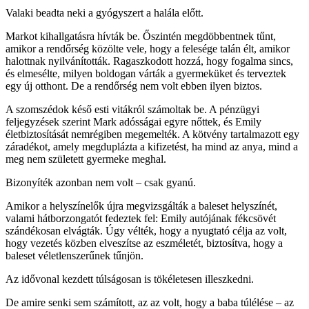
Valaki beadta neki a gyógyszert a halála előtt.
Markot kihallgatásra hívták be. Őszintén megdöbbentnek tűnt,
amikor a rendőrség közölte vele, hogy a felesége talán élt, amikor
halottnak nyilvánították. Ragaszkodott hozzá, hogy fogalma sincs,
és elmesélte, milyen boldogan várták a gyermeküket és terveztek
egy új otthont. De a rendőrség nem volt ebben ilyen biztos.
A szomszédok késő esti vitákról számoltak be. A pénzügyi
feljegyzések szerint Mark adósságai egyre nőttek, és Emily
életbiztosítását nemrégiben megemelték. A kötvény tartalmazott egy
záradékot, amely megduplázta a kifizetést, ha mind az anya, mind a
meg nem született gyermeke meghal.
Bizonyíték azonban nem volt – csak gyanú.
Amikor a helyszínelők újra megvizsgálták a baleset helyszínét,
valami hátborzongatót fedeztek fel: Emily autójának fékcsövét
szándékosan elvágták. Úgy vélték, hogy a nyugtató célja az volt,
hogy vezetés közben elveszítse az eszméletét, biztosítva, hogy a
baleset véletlenszerűnek tűnjön.
Az idővonal kezdett túlságosan is tökéletesen illeszkedni.
De amire senki sem számított, az az volt, hogy a baba túlélése – az