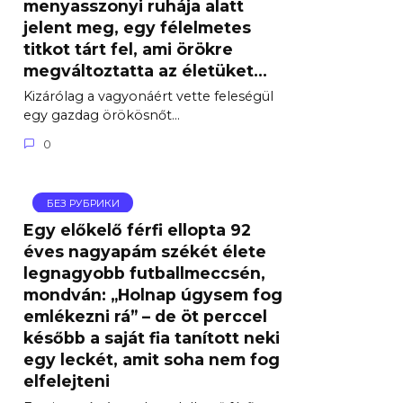
menyasszonyi ruhája alatt
jelent meg, egy félelmetes
titkot tárt fel, ami örökre
megváltoztatta az életüket…
Kizárólag a vagyonáért vette feleségül
egy gazdag örökösnőt…
0
БЕЗ РУБРИКИ
Egy előkelő férfi ellopta 92
éves nagyapám székét élete
legnagyobb futballmeccsén,
mondván: „Holnap úgysem fog
emlékezni rá” – de öt perccel
később a saját fia tanított neki
egy leckét, amit soha nem fog
elfelejteni