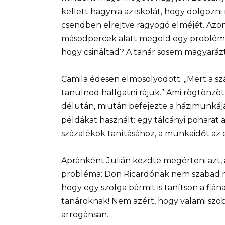
kellett hagynia az iskolát, hogy dolgozni
csendben elrejtve ragyogó elméjét. Azon 
másodpercek alatt megold egy problémát,
hogy csináltad? A tanár sosem magyarázta
Camila édesen elmosolyodott. „Mert a sz
tanulnod hallgatni rájuk.” Ami rögtönzöt
délután, miután befejezte a házimunkáját
példákat használt: egy tálcányi poharat 
százalékok tanításához, a munkaidőt az
Apránként Julián kezdte megérteni azt, 
probléma: Don Ricardónak nem szabad m
hogy egy szolga bármit is tanítson a fián
tanároknak! Nem azért, hogy valami szo
arrogánsan.