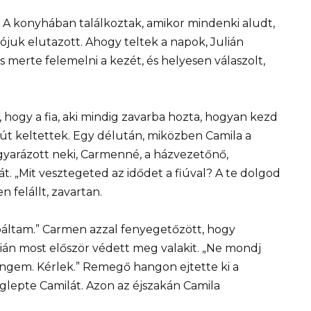
sá. A konyhában találkoztak, amikor mindenki aludt,
juk elutazott. Ahogy teltek a napok, Julián
s merte felemelni a kezét, és helyesen válaszolt,
e, hogy a fia, aki mindig zavarba hozta, hogyan kezd
út keltettek. Egy délután, miközben Camila a
yarázott neki, Carmenné, a házvezetőnő,
t. „Mit vesztegeted az idődet a fiúval? A te dolgod
n felállt, zavartan.
báltam.” Carmen azzal fenyegetőzött, hogy
án most először védett meg valakit. „Ne mondj
engem. Kérlek.” Remegő hangon ejtette ki a
glepte Camilát. Azon az éjszakán Camila