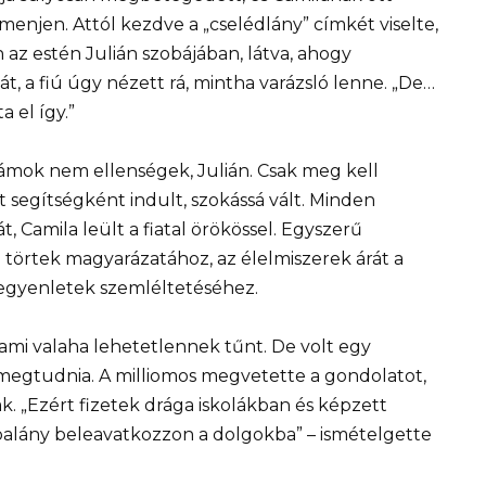
 menjen. Attól kezdve a „cselédlány” címkét viselte,
az estén Julián szobájában, látva, ahogy
 a fiú úgy nézett rá, mintha varázsló lenne. „De…
 el így.”
ámok nem ellenségek, Julián. Csak meg kell
t segítségként indult, szokássá vált. Minden
, Camila leült a fiatal örökössel. Egyszerű
a törtek magyarázatához, az élelmiszerek árát a
 egyenletek szemléltetéséhez.
ami valaha lehetetlennek tűnt. De volt egy
egtudnia. A milliomos megvetette a gondolatot,
ak. „Ezért fizetek drága iskolákban és képzett
balány beleavatkozzon a dolgokba” – ismételgette