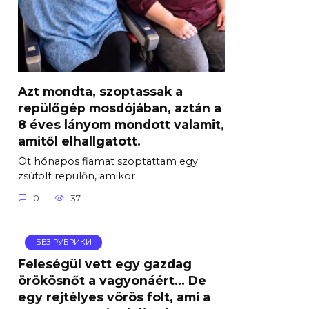
Azt mondta, szoptassak a
repülőgép mosdójában, aztán a
8 éves lányom mondott valamit,
amitől elhallgatott.
Öt hónapos fiamat szoptattam egy
zsúfolt repülőn, amikor
0
37
БЕЗ РУБРИКИ
Feleségül vett egy gazdag
örökösnőt a vagyonáért… De
egy rejtélyes vörös folt, ami a