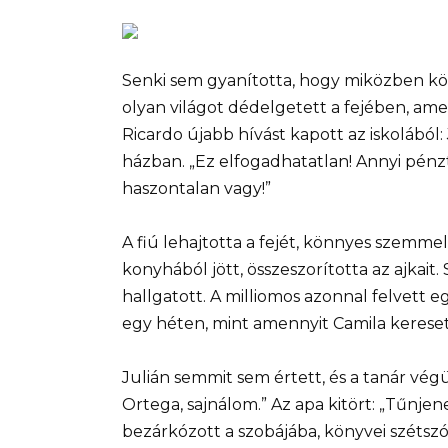
Senki sem gyanította, hogy miközben kön
olyan világot dédelgetett a fejében, a
Ricardo újabb hívást kapott az iskolábó
házban. „Ez elfogadhatatlan! Annyi pén
haszontalan vagy!”
A fiú lehajtotta a fejét, könnyes szemme
konyhából jött, összeszorította az ajkait.
hallgatott. A milliomos azonnal felvett eg
egy héten, mint amennyit Camila keresett 
Julián semmit sem értett, és a tanár végü
Ortega, sajnálom.” Az apa kitört: „Tűnje
bezárkózott a szobájába, könyvei szétszór