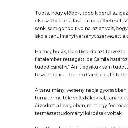
Tudta, hogy előbb-utóbb kiderül az igaz
elveszíthet: az állását, a megélhetését, ső
senki sem gondolt volna, az az volt, hog
iskola tanulmányi versenyt szervezett a d
Ha megbukik, Don Ricardo azt tervezte, h
fiatalember rettegett, de Camila határoz
tudod csinálni.” Amit egyikük sem tudott
teszi próbára… hanem Camila legféltettebb 
A tanulmányi verseny napja gyorsabban el
tornaterme tele volt diákokkal, tanárokk
érződött a levegőben, mint egy focimeccs
természettudományi kérdések voltak.