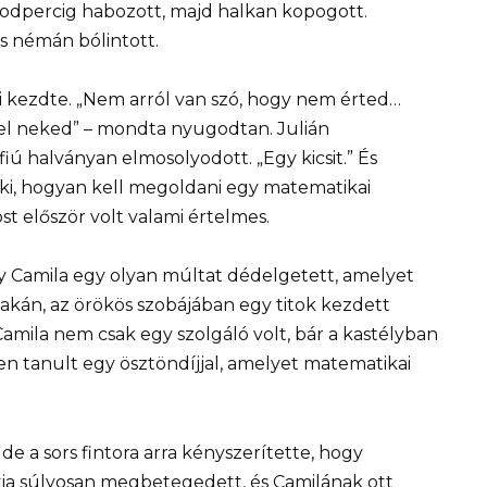
sodpercig habozott, majd halkan kopogott.
és némán bólintott.
ni kezdte. „Nem arról van szó, hogy nem érted…
el neked” – mondta nyugodtan. Julián
iú halványan elmosolyodott. „Egy kicsit.” És
ki, hogyan kell megoldani egy matematikai
st először volt valami értelmes.
y Camila egy olyan múltat ​​dédelgetett, amelyet
zakán, az örökös szobájában egy titok kezdett
amila nem csak egy szolgáló volt, bár a kastélyban
en tanult egy ösztöndíjjal, amelyet matematikai
de a sors fintora arra kényszerítette, hogy
a súlyosan megbetegedett, és Camilának ott