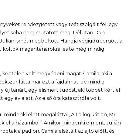
yveket rendezgetett vagy teát szolgált fel, egy
melyet soha nem mutatott meg. Délután Don
l: Julián ismét megbukott. Hangja végigdübörgött a
zt költök magántanárokra, és te még mindig
l, képtelen volt megvédeni magát. Camila, aki a
 Sokszor látta már ezt a fájdalmat, de mindig
y új tanárt, egy elismert tudóst, aki többet kért el
egy év alatt. Az első óra katasztrófa volt.
l mindenki előtt megalázta. „A fia logikátlan, Mr.
nek el a házamból!” Amikor mindenki elment, Julián
ódtak a padlón. Camila elsétált az ajtó előtt, és