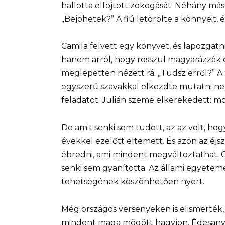
hallotta elfojtott zokogását. Néhány má
„Bejöhetek?” A fiú letörölte a könnyeit, 
Camila felvett egy könyvet, és lapozgat
hanem arról, hogy rosszul magyarázzák 
meglepetten nézett rá. „Tudsz erről?” A f
egyszerű szavakkal elkezdte mutatni ne
feladatot. Julián szeme elkerekedett: mo
De amit senki sem tudott, az az volt, hog
évekkel ezelőtt eltemett. És azon az éjs
ébredni, ami mindent megváltoztathat. C
senki sem gyanította. Az állami egyetem
tehetségének köszönhetően nyert.
Még országos versenyeken is elismerték, 
mindent maga mögött hagyjon. Édesanyj