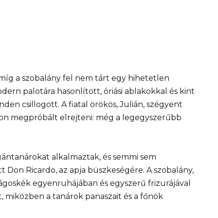
 míg a szobalány fel nem tárt egy hihetetlen
ern palotára hasonlított, óriási ablakokkal és kint
en csillogott. A fiatal örökös, Julián, szégyent
on megpróbált elrejteni: még a legegyszerűbb
agántanárokat alkalmaztak, és semmi sem
 Don Ricardo, az apja büszkeségére. A szobalány,
ilágoskék egyenruhájában és egyszerű frizurájával
t, miközben a tanárok panaszait és a főnök