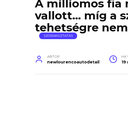
A milliomos fia
vallott… míg a 
tehetségre nem
SZÓRAKOZTATÁS
АВТОР
НА
newlourencoautodetail
19