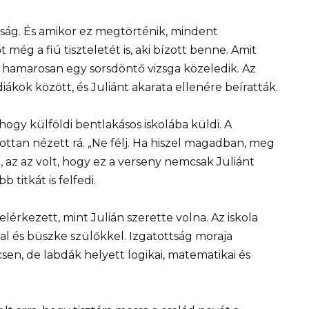
ság. És amikor ez megtörténik, mindent
t még a fiú tiszteletét is, aki bízott benne. Amit
y hamarosan egy sorsdöntő vizsga közeledik. Az
iákok között, és Juliánt akarata ellenére beíratták.
ogy külföldi bentlakásos iskolába küldi. A
ottan nézett rá. „Ne félj. Ha hiszel magadban, meg
, az az volt, hogy ez a verseny nemcsak Juliánt
titkát is felfedi.
érkezett, mint Julián szerette volna. Az iskola
al és büszke szülőkkel. Izgatottság moraja
en, de labdák helyett logikai, matematikai és