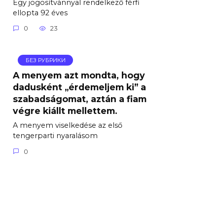
Egy jogosítvánnyal rendelkező férfi
ellopta 92 éves
0
23
БЕЗ РУБРИКИ
A menyem azt mondta, hogy
dadusként „érdemeljem ki” a
szabadságomat, aztán a fiam
végre kiállt mellettem.
A menyem viselkedése az első
tengerparti nyaralásom
0