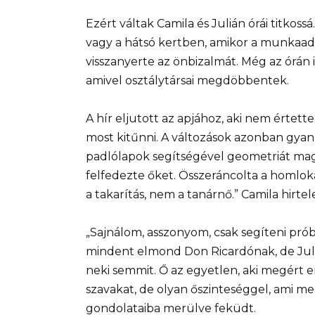
Ezért váltak Camila és Julián órái titkos
vagy a hátsó kertben, amikor a munkaadó
visszanyerte az önbizalmát. Még az órán i
amivel osztálytársai megdöbbentek.
A hír eljutott az apjához, aki nem értett
most kitűnni. A változások azonban gyan
padlólapok segítségével geometriát mag
felfedezte őket. Összeráncolta a homloká
a takarítás, nem a tanárnő.” Camila hirtele
„Sajnálom, asszonyom, csak segíteni pró
mindent elmond Don Ricardónak, de Juli
neki semmit. Ő az egyetlen, aki megért 
szavakat, de olyan őszinteséggel, ami me
gondolataiba merülve feküdt.