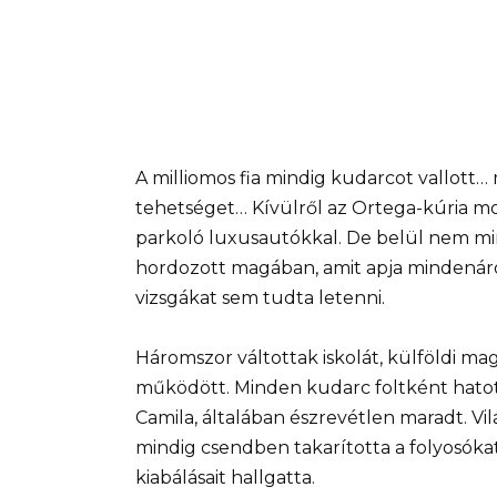
A milliomos fia mindig kudarcot vallott…
tehetséget… Kívülről az Ortega-kúria mod
parkoló luxusautókkal. De belül nem mind
hordozott magában, amit apja mindenár
vizsgákat sem tudta letenni.
Háromszor váltottak iskolát, külföldi m
működött. Minden kudarc foltként hatott
Camila, általában észrevétlen maradt. V
mindig csendben takarította a folyosóka
kiabálásait hallgatta.