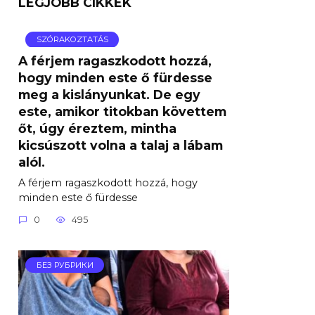
LEGJOBB CIKKEK
SZÓRAKOZTATÁS
A férjem ragaszkodott hozzá,
hogy minden este ő fürdesse
meg a kislányunkat. De egy
este, amikor titokban követtem
őt, úgy éreztem, mintha
kicsúszott volna a talaj a lábam
alól.
A férjem ragaszkodott hozzá, hogy
minden este ő fürdesse
0
495
БЕЗ РУБРИКИ