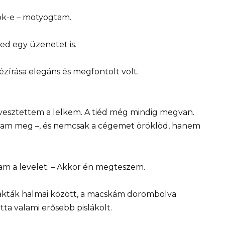
kok-e – motyogtam.
ed egy üzenetet is.
zírása elegáns és megfontolt volt.
vesztettem a lelkem. A tiéd még mindig megvan.
ltam meg –, és nemcsak a cégemet öröklöd, hanem
m a levelet. – Akkor én megteszem.
 akták halmai között, a macskám dorombolva
tta valami erősebb pislákolt.