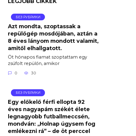
LEGJOBB CIKKEK
БЕЗ РУБРИКИ
Azt mondta, szoptassak a
repülőgép mosdójában, aztán a
8 éves lányom mondott valamit,
amitől elhallgatott.
Öt hónapos fiamat szoptattam egy
zsúfolt repülőn, amikor
0
30
БЕЗ РУБРИКИ
Egy előkelő férfi ellopta 92
éves nagyapám székét élete
legnagyobb futballmeccsén,
mondván: „Holnap úgysem fog
emlékezni rá” – de öt perccel