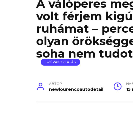
A válóperes me
volt férjem kigú
ruhámat – perc
olyan örökségge
soha nem tudott
SZÓRAKOZTATÁS
АВТОР
НА
newlourencoautodetail
15