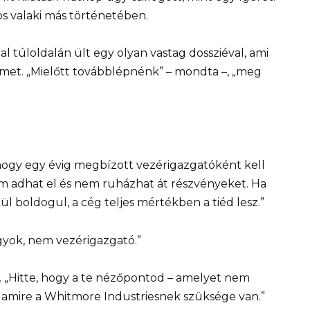
 valaki más történetében.
ztal túloldalán ült egy olyan vastag dossziéval, ami
vőmet. „Mielőtt továbblépnénk” – mondta –, „meg
ogy egy évig megbízott vezérigazgatóként kell
nem adhat el és nem ruházhat át részvényeket. Ha
l boldogul, a cég teljes mértékben a tiéd lesz.”
yok, nem vezérigazgató.”
. „Hitte, hogy a te nézőpontod – amelyet nem
, amire a Whitmore Industriesnek szüksége van.”