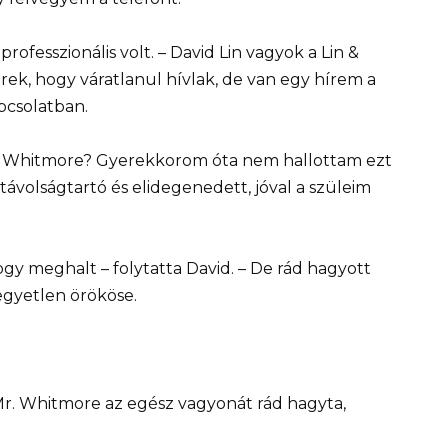
ofesszionális volt. – David Lin vagyok a Lin &
érek, hogy váratlanul hívlak, de van egy hírem a
pcsolatban.
es Whitmore? Gyerekkorom óta nem hallottam ezt
 távolságtartó és elidegenedett, jóval a szüleim
gy meghalt – folytatta David. – De rád hagyott
egyetlen örököse.
r. Whitmore az egész vagyonát rád hagyta,