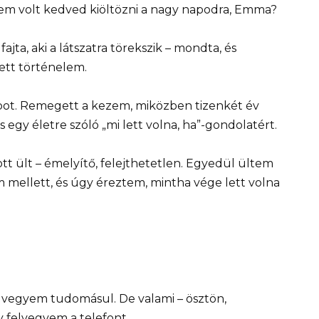
em volt kedved kiöltözni a nagy napodra, Emma?
fajta, aki a látszatra törekszik – mondta, és
lett történelem.
apot. Remegett a kezem, miközben tizenkét év
s egy életre szóló „mi lett volna, ha”-gondolatért.
 ült – émelyítő, felejthetetlen. Egyedül ültem
m mellett, és úgy éreztem, mintha vége lett volna
e vegyem tudomásul. De valami – ösztön,
y felvegyem a telefont.