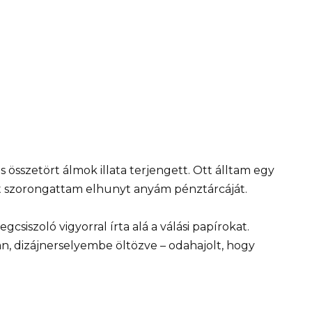
 összetört álmok illata terjengett. Ott álltam egy
nt szorongattam elhunyt anyám pénztárcáját.
gcsiszoló vigyorral írta alá a válási papírokat.
lan, dizájnerselyembe öltözve – odahajolt, hogy