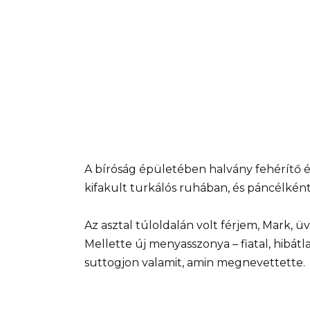
A bíróság épületében halvány fehérítő és
kifakult turkálós ruhában, és páncélké
Az asztal túloldalán volt férjem, Mark, üve
Mellette új menyasszonya – fiatal, hibát
suttogjon valamit, amin megnevettette.