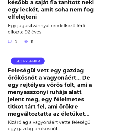
később a saját fia tanított neki
egy leckét, amit soha nem fog
elfelejteni
Egy jogosítvánnyal rendelkező férfi
ellopta 92 éves
0
11
БЕЗ РУБРИКИ
Feleségül vett egy gazdag
örökösnőt a vagyonáért… De
egy rejtélyes vörös folt, ami a
menyasszonyi ruhája alatt
jelent meg, egy félelmetes
titkot tárt fel, ami örökre
megváltoztatta az életüket…
Kizárólag a vagyonáért vette feleségül
egy gazdag örökösnőt…