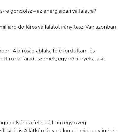
e gondolsz – az energiaipari vállalatra?
illiárd dolláros vállalatot irányítasz. Van azonban
mben. A bíróság ablaka felé fordultam, és
t ruha, fáradt szemek, egy nő árnyéka, akit
ago belvárosa felett álltam egy üveg
 kilátás. A látkép úgy csillogott, mint egy ígéret.