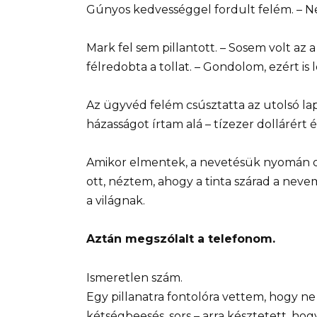
Gúnyos kedvességgel fordult felém. – N
Mark fel sem pillantott. – Sosem volt az a 
félredobta a tollat. – Gondolom, ezért is 
Az ügyvéd felém csúsztatta az utolsó l
házasságot írtam alá – tízezer dollárért é
Amikor elmentek, a nevetésük nyomán ott
ott, néztem, ahogy a tinta szárad a neve
a világnak.
Aztán megszólalt a telefonom.
Ismeretlen szám.
Egy pillanatra fontolóra vettem, hogy n
kétségbeesés, sors – arra késztetett, hog