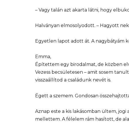
– Vagy talán azt akarta látni, hogy elbu
Halványan elmosolyodott. – Hagyott nek
Egyetlen lapot adott át. A nagybátyám ké
Emma,
Építettem egy birodalmat, de közben el
Vezess becsületesen – amit sosem tanu
visszaállítod a családunk nevét is.
Égett a szemem. Gondosan összehajtotta
Aznap este a kis lakásomban ültem, jogi
mellettem. A félelem rám hasított, de ala