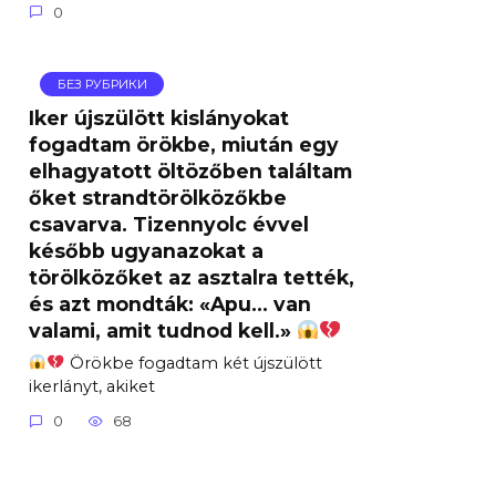
0
БЕЗ РУБРИКИ
Iker újszülött kislányokat
fogadtam örökbe, miután egy
elhagyatott öltözőben találtam
őket strandtörölközőkbe
csavarva. Tizennyolc évvel
később ugyanazokat a
törölközőket az asztalra tették,
és azt mondták: «Apu… van
valami, amit tudnod kell.»
Örökbe fogadtam két újszülött
ikerlányt, akiket
0
68