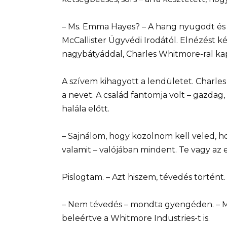
– Ms. Emma Hayes? – A hang nyugodt és pr
McCallister Ügyvédi Irodától. Elnézést k
nagybátyáddal, Charles Whitmore-ral ka
A szívem kihagyott a lendületet. Charl
a nevet. A család fantomja volt – gazdag,
halála előtt.
– Sajnálom, hogy közölnöm kell veled, ho
valamit – valójában mindent. Te vagy az 
Pislogtam. – Azt hiszem, tévedés történt.
– Nem tévedés – mondta gyengéden. – M
beleértve a Whitmore Industries-t is.