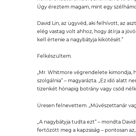
Úgy éreztem magam, mint egy szélhámos
David Lin, az ügyvéd, aki felhívott, az as
elég vastag volt ahhoz, hogy átírja a jö
kell értenie a nagybátyja kikötését.”
Felkészültem.
„Mr. Whitmore végrendelete kimondja, h
szolgálnia” – magyarázta. „Ez idő alatt 
tizenkét hónapig botrány vagy csőd nélkü
Üresen felnevettem. „Művészettanár vag
„A nagybátyja tudta ezt” – mondta David
fertőzött meg a kapzsiság – pontosan az