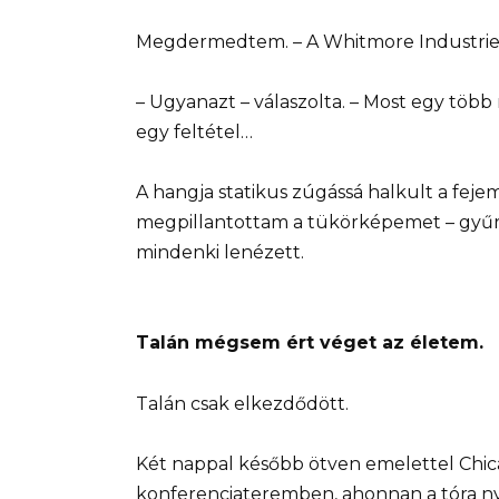
Megdermedtem. – A Whitmore Industries-r
– Ugyanazt – válaszolta. – Most egy több m
egy feltétel…
A hangja statikus zúgássá halkult a feje
megpillantottam a tükörképemet – gyűröt
mindenki lenézett.
Talán mégsem ért véget az életem.
Talán csak elkezdődött.
Két nappal később ötven emelettel Chic
konferenciateremben, ahonnan a tóra nyílt