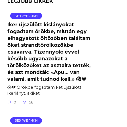
LEGJOBB CIKKEK
БЕЗ РУБРИКИ
Iker újszülött kislányokat
fogadtam örökbe, miután egy
elhagyatott öltözőben találtam
őket strandtörölközőkbe
csavarva. Tizennyolc évvel
később ugyanazokat a
törölközőket az asztalra tették,
és azt mondták: «Apu… van
valami, amit tudnod kell.» 😱💔
😱💔 Örökbe fogadtam két újszülött
ikerlányt, akiket
0
58
БЕЗ РУБРИКИ