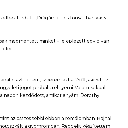
elhez fordult. „Drágám, itt biztonságban vagy.
sak megmentett minket – leleplezett egy olyan
zelni.
natig azt hittem, ismerem azt a férfit, akivel tíz
ügyeleti jogot próbálta elnyerni. Valami sokkal
n a napon kezdődött, amikor anyám, Dorothy
mint az összes többi ebben a rémálomban. Hajnal
motoszkált a gyomromban. Reggelit készítettem