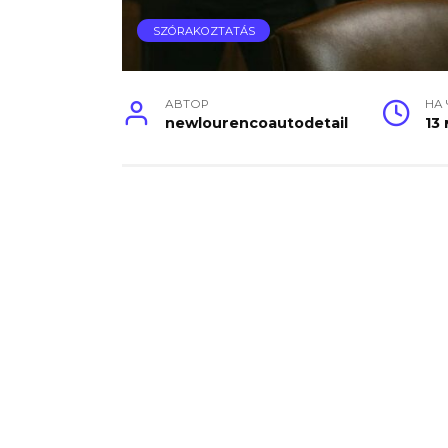
SZÓRAKOZTATÁS
АВТОР
НА
newlourencoautodetail
13