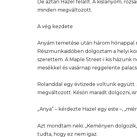
De aztán Hazel felállt. A kislányom, rózs
minden megváltozott.
A vég kezdete
Anyám temetése után három hónappal m
Részmunkaidőben dolgoztam a helyi kön
szerettem. A Maple Street-i kis házunk ne
mesékkel és vasárnap reggelente palacsin
Rolanddal egy évtizede voltunk együtt. 
megváltozott. Későn maradt dolgozni, ismer
„Anya” – kérdezte Hazel egy este –, „mié
Azt mondtam neki: „Keményen dolgozik,
tudta, hogy ez nem igaz.