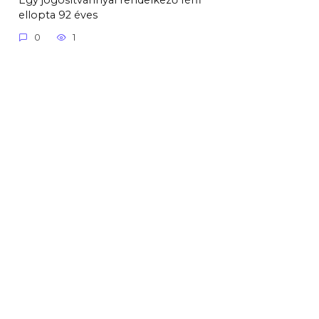
ellopta 92 éves
0
1