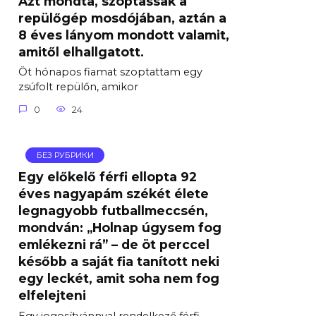
Azt mondta, szoptassak a
repülőgép mosdójában, aztán a
8 éves lányom mondott valamit,
amitől elhallgatott.
Öt hónapos fiamat szoptattam egy
zsúfolt repülőn, amikor
0
24
БЕЗ РУБРИКИ
Egy előkelő férfi ellopta 92
éves nagyapám székét élete
legnagyobb futballmeccsén,
mondván: „Holnap úgysem fog
emlékezni rá” – de öt perccel
később a saját fia tanított neki
egy leckét, amit soha nem fog
elfelejteni
Egy jogosítvánnyal rendelkező férfi