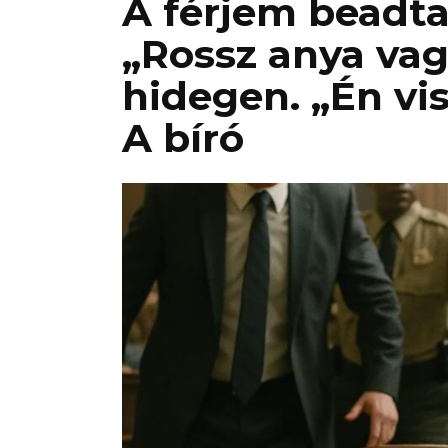
A férjem beadta
„Rossz anya va
hidegen. „Én vi
A bíró