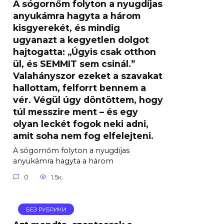
A sógornőm folyton a nyugdíjas
anyukámra hagyta a három
kisgyerekét, és mindig
ugyanazt a kegyetlen dolgot
hajtogatta: „Úgyis csak otthon
ül, és SEMMIT sem csinál.”
Valahányszor ezeket a szavakat
hallottam, felforrt bennem a
vér. Végül úgy döntöttem, hogy
túl messzire ment – ​​és egy
olyan leckét fogok neki adni,
amit soha nem fog elfelejteni.
A sógornőm folyton a nyugdíjas
anyukámra hagyta a három
0
1.5к.
БЕЗ РУБРИКИ