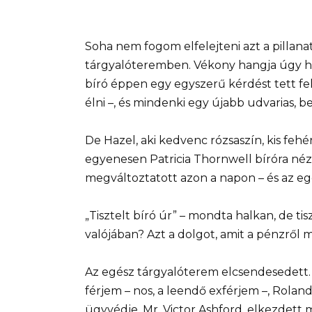
Soha nem fogom elfelejteni azt a pillanat
tárgyalóteremben. Vékony hangja úgy has
bíró éppen egy egyszerű kérdést tett fel
élni –, és mindenki egy újabb udvarias, beg
De Hazel, aki kedvenc rózsaszín, kis fehér
egyenesen Patricia Thornwell bíróra néz
megváltoztatott azon a napon – és az eg
„Tisztelt bíró úr” – mondta halkan, de ti
valójában? Azt a dolgot, amit a pénzről
Az egész tárgyalóterem elcsendesedett. 
férjem – nos, a leendő exférjem –, Rolan
ügyvédje, Mr. Victor Ashford, elkezdett m