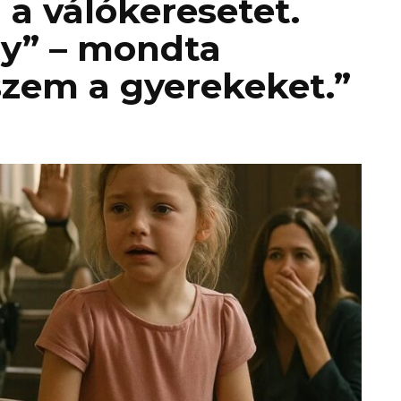
 a válókeresetet.
gy” – mondta
szem a gyerekeket.”