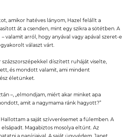
ot, amikor hatéves lányom, Hazel felállt a
ított át a csenden, mint egy szikra a sötétben. A
 – valamit arról, hogy anyával vagy apával szeret-e
yakorolt ​​választ várt.
 százszorszépekkel díszített ruháját viselte,
ett, és mondott valamit, ami mindent
ész életünket.
sztán –, „elmondjam, miért akar minket apa
 mondott, amit a nagymama ránk hagyott?”
Hallottam a saját szívverésemet a fülemben. A
d elsápadt. Magabiztos mosolya eltűnt. Az
atatni a papírjaival. A saját ügyvédem, Janet