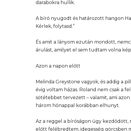
darabokra hullik.
A bíró nyugodt és határozott hangon Haz
Kérlek, folytasd.”
És amit a lányom ezután mondott, nemc
árulást, amilyet el sem tudtam volna kép
Azon a napon előtt
Melinda Greystone vagyok, és addig a pilla
évig voltam házas. Roland nem csak a fel
sötétebbet tervezett – valamit, ami azo
három hónappal korábban elhunyt.
Az a reggel a bíróságon úgy kezdődött, 
előtt felébredtem, idegesség görcsben 