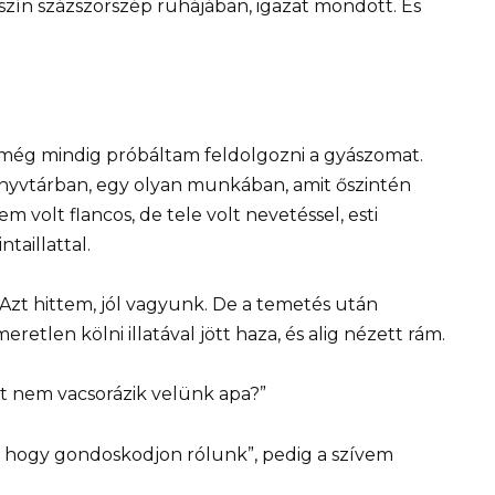
aszín százszorszép ruhájában, igazat mondott. És
ég mindig próbáltam feldolgozni a gyászomat.
yvtárban, egy olyan munkában, amit őszintén
m volt flancos, de tele volt nevetéssel, esti
taillattal.
Azt hittem, jól vagyunk. De a temetés után
etlen kölni illatával jött haza, és alig nézett rám.
rt nem vacsorázik velünk apa?”
 hogy gondoskodjon rólunk”, pedig a szívem