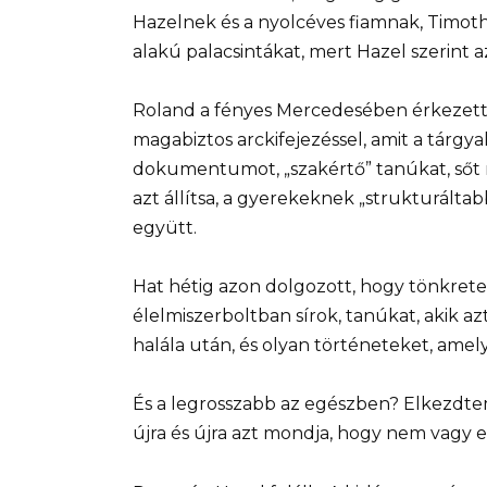
Hazelnek és a nyolcéves fiamnak, Timoth
alakú palacsintákat, mert Hazel szerint 
Roland a fényes Mercedesében érkezett, 
magabiztos arckifejezéssel, amit a tárgy
dokumentumot, „szakértő” tanúkat, sőt mé
azt állítsa, a gyerekeknek „strukturált
együtt.
Hat hétig azon dolgozott, hogy tönkre
élelmiszerboltban sírok, tanúkat, akik 
halála után, és olyan történeteket, amel
És a legrosszabb az egészben? Elkezdtem 
újra és újra azt mondja, hogy nem vagy e