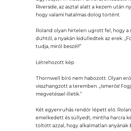
Riverside, az asztal alatt a kezem után 
hogy valami hatalmas dolog történt.
Roland olyan hirtelen ugrott fel, hogy a 
dühtől, a nyakán kidülledtek az erek. „Fog
tudja, miről beszél!”
Létrehozott kép
Thornwell bíró nem habozott. Olyan erős
visszhangzott a teremben. „Ismerős! Fog
megvetéssel illetik.”
Két egyenruhás rendőr lépett elő. Rola
emelkedett és süllyedt, mintha harcra kés
töltött azzal, hogy alkalmatlan anyának 