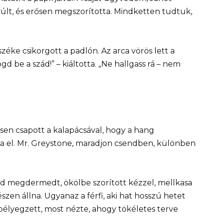
nyúlt, és erősen megszorította. Mindketten tudtuk,
széke csikorgott a padlón. Az arca vörös lett a
d be a szád!” – kiáltotta. „Ne hallgass rá – nem
en csapott a kalapácsával, hogy a hang
ja el. Mr. Greystone, maradjon csendben, különben
nd megdermedt, ökölbe szorított kézzel, mellkasa
zen állna. Ugyanaz a férfi, aki hat hosszú hetet
bélyegzett, most nézte, ahogy tökéletes terve