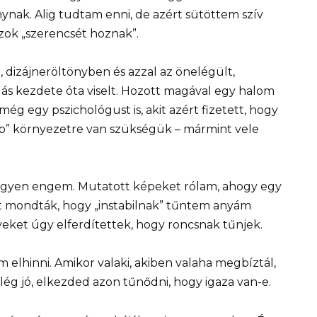
ynak. Alig tudtam enni, de azért sütöttem szív
azok „szerencsét hoznak”.
dizájneröltönyben és azzal az önelégült,
alás kezdete óta viselt. Hozott magával egy halom
g egy pszichológust is, akit azért fizetett, hogy
abb” környezetre van szükségük – mármint vele
tegyen engem. Mutatott képeket rólam, ahogy egy
azt mondták, hogy „instabilnak” tűntem anyám
yeket úgy elferdítettek, hogy roncsnak tűnjek.
elhinni. Amikor valaki, akiben valaha megbíztál,
lég jó, elkezded azon tűnődni, hogy igaza van-e.