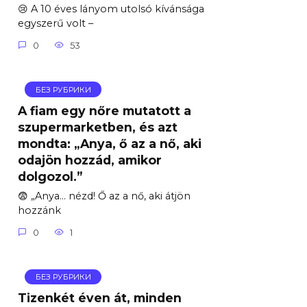
😢 A 10 éves lányom utolsó kívánsága
egyszerű volt –
0
53
БЕЗ РУБРИКИ
A fiam egy nőre mutatott a
szupermarketben, és azt
mondta: „Anya, ő az a nő, aki
odajön hozzád, amikor
dolgozol.”
😨 „Anya… nézd! Ő az a nő, aki átjön
hozzánk
0
1
БЕЗ РУБРИКИ
Tizenkét éven át, minden