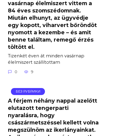
vasárnap élelmiszert vittem a
84 éves szomszédomnak.
Miután elhunyt, az ügyvédje
egy kopott, viharvert bőröndöt
nyomott a kezembe – és amit
benne találtam, remegő érzés
töltött el.
Tizenkét éven át minden vasárnap
élelmiszert szállítottam
0
9
БЕЗ РУБРИКИ
A férjem néhány nappal azelőtt
elutazott tengerparti
nyaralásra, hogy
császármetszéssel kellett volna
megszülnöm az ikerlányainkat.