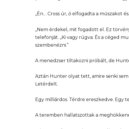
„Én… Cross úr, ő elfogadta a műszakot és
„Nem érdekel, mit fogadott el. Ez törvé
telefonját. „Ki vagy rúgva. És a céged m
szembenézni.”
A menedzser tiltakozni próbált, de Hunter
Aztán Hunter olyat tett, amire senki sem
Letérdelt.
Egy milliárdos. Térdre ereszkedve. Egy te
A teremben hallatszottak a meghökkenés