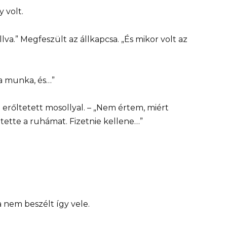
y volt.
va.” Megfeszült az állkapcsa. „És mikor volt az
a munka, és…”
 erőltetett mosollyal. – „Nem értem, miért
tette a ruhámat. Fizetnie kellene…”
a nem beszélt így vele.