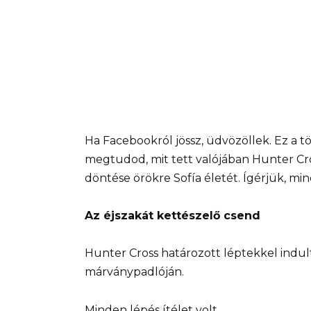
Ha Facebookról jössz, üdvözöllek. Ez a t
megtudod, mit tett valójában Hunter Cro
döntése örökre Sofía életét. Ígérjük, mi
Az éjszakát kettészelő csend
Hunter Cross határozott léptekkel indult 
márványpadlóján.
Minden lépés ítélet volt.