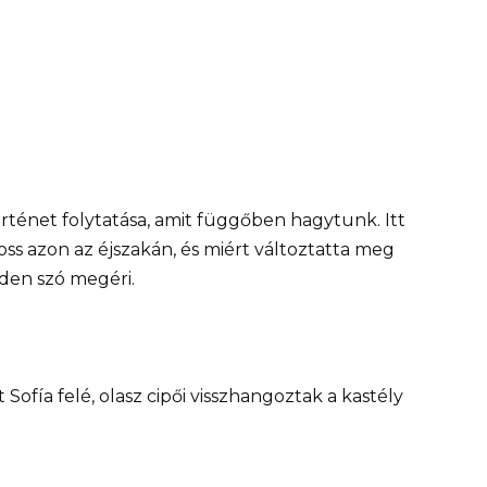
örténet folytatása, amit függőben hagytunk. Itt
ss azon az éjszakán, és miért változtatta meg
nden szó megéri.
Sofía felé, olasz cipői visszhangoztak a kastély