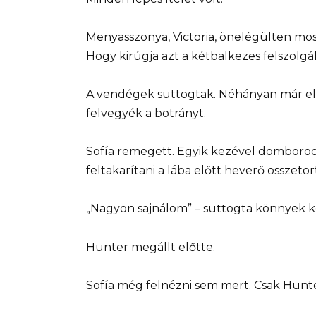
Menyasszonya, Victoria, önelégülten moso
Hogy kirúgja azt a kétbalkezes felszolgál
A vendégek suttogtak. Néhányan már elő
felvegyék a botrányt.
Sofía remegett. Egyik kezével domborodó
feltakarítani a lába előtt heverő összetö
„Nagyon sajnálom” – suttogta könnyek kö
Hunter megállt előtte.
Sofía még felnézni sem mert. Csak Hunter