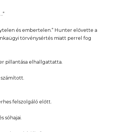
…”
nytelen és embertelen.” Hunter elővette a
unkaügyi törvénysértés miatt perrel fog
 pillantása elhallgattatta.
 számított.
rhes felszolgáló előtt.
 sóhajai.