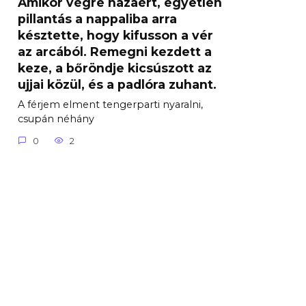
Amikor végre hazaért, egyetlen
pillantás a nappaliba arra
késztette, hogy kifusson a vér
az arcából. Remegni kezdett a
keze, a bőröndje kicsúszott az
ujjai közül, és a padlóra zuhant.
A férjem elment tengerparti nyaralni,
csupán néhány
0
2