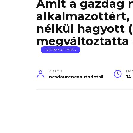
Amit a gazdag n
alkalmazottért,
nélkül hagyott 
megváltoztatta a
SZÓRAKOZTATÁS
АВТОР
НА
newlourencoautodetail
14