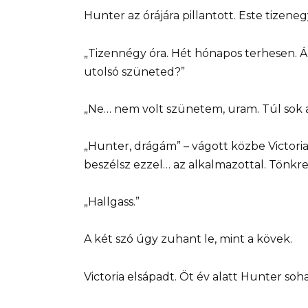
Hunter az órájára pillantott. Este tizeneg
„Tizennégy óra. Hét hónapos terhesen. Áll
utolsó szüneted?”
„Ne… nem volt szünetem, uram. Túl sok 
„Hunter, drágám” – vágott közbe Victoria
beszélsz ezzel… az alkalmazottal. Tönkre
„Hallgass.”
A két szó úgy zuhant le, mint a kövek.
Victoria elsápadt. Öt év alatt Hunter soh