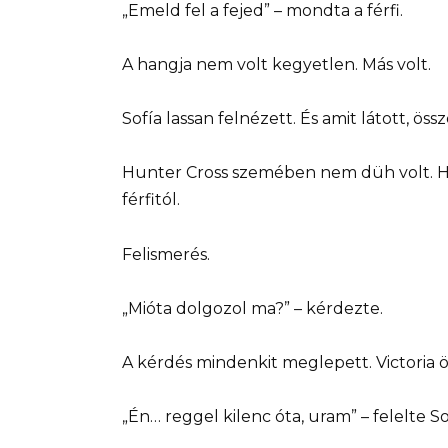
„Emeld fel a fejed” – mondta a férfi.
A hangja nem volt kegyetlen. Más volt.
Sofía lassan felnézett. És amit látott, öss
Hunter Cross szemében nem düh volt. Ha
férfitól.
Felismerés.
„Mióta dolgozol ma?” – kérdezte.
A kérdés mindenkit meglepett. Victoria 
„Én… reggel kilenc óta, uram” – felelte 