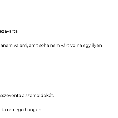
zezavarta.
nem valami, amit soha nem várt volna egy ilyen
összevonta a szemöldökét.
Sofía remegő hangon.