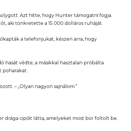
lygott. Azt hitte, hogy Hunter támogatni fogja.
ót, aki tönkretette a 15 000 dolláros ruháját.
kapták a telefonjukat, készen arra, hogy
 hasát védte, a másikkal hasztalan próbálta
rt poharakat.
zött. – „Olyan nagyon sajnálom.”
 drága cipőit látta, amelyeket most bor foltolt be.