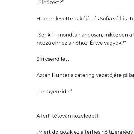
„Elnézést?”
Hunter levette zakóját, és Sofía vállára ter
„Senki” – mondta hangosan, miközben a 
hozzá ehhez a nőhöz. Értve vagyok?”
Síri csend lett.
Aztán Hunter a catering vezetőjére pillanto
„Te. Gyere ide.”
A férfi tétován közeledett.
„Miért dolgozik ez a terhes nő tizennégy