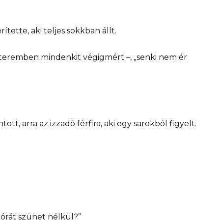
ítette, aki teljes sokkban állt.
teremben mindenkit végigmért –, „senki nem ér
tt, arra az izzadó férfira, aki egy sarokból figyelt.
 órát szünet nélkül?”