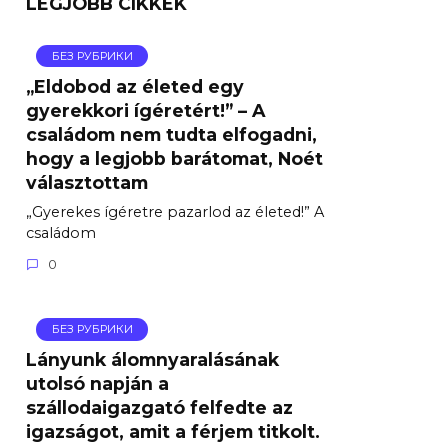
LEGJOBB CIKKEK
БЕЗ РУБРИКИ
„Eldobod az életed egy
gyerekkori ígéretért!” – A
családom nem tudta elfogadni,
hogy a legjobb barátomat, Noét
választottam
„Gyerekes ígéretre pazarlod az életed!” A
családom
0
БЕЗ РУБРИКИ
Lányunk álomnyaralásának
utolsó napján a
szállodaigazgató felfedte az
igazságot, amit a férjem titkolt.