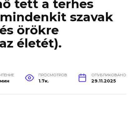
ő tett a terhes
 mindenkit szavak
(és örökre
z életét).
 ЧТЕНИЕ
ПРОСМОТРОВ
ОПУБЛИКОВАНО
 мин
1.7к.
29.11.2025