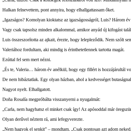
Halkan felnevettem, pont annyira, hogy elhallgattassam őket.
„Igazságos? Komolyan kioktatsz az igazságosságról, Luis? Három év 
Vagy csak tapsolsz minden alkalommal, amikor anyád új kifogást talá
Luis összeszorította az ajkait, érezte, hogy lelepleződik. Nem szólt se
Valeriához fordultam, aki mindig is érinthetetlennek tartotta magát.
Ezúttal fel sem mert nézni.
„És te, Valeria… három év anélkül, hogy egy fillért is hozzájárultál v
De nem hibáztatlak. Egy olyan házban, ahol a kedvességet butaságnak
Nagyot nyelt. Elhallgatott.
Doña Rosalía megpróbálta visszanyerni a nyugalmát:
„Carla, nem hagyhatsz el minket csak így! Az apósoddal már öregszü
Olyan derűvel néztem rá, ami lefegyverezte.
„Nem hagyok el senkit” – mondtam. „Csak pontosan azt adom neked,