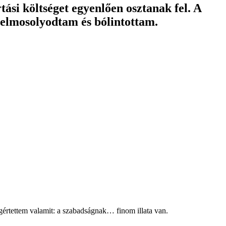
tási költséget egyenlően osztanak fel. A
 elmosolyodtam és bólintottam.
 megértettem valamit: a szabadságnak… finom illata van.