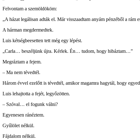
Felvontam a szemöldököm:
„A házat legálisan adták el. Már visszaadtam anyám pénzéből a rám es
A hárman megdermedtek.
Luis kétségbeesetten tett még egy lépést.
„Carla… beszéljünk újra. Kérlek. Én… tudom, hogy hibáztam…”
Megráztam a fejem.
– Ma nem tévedtél.
Három évvel ezelőtt is tévedtél, amikor magamra hagytál, hogy egyed
Luis lehajtotta a fejét, legyőzötten.
– Szóval… el fogunk válni?
Egyenesen ránéztem.
Gyűlölet nélkül.
Fájdalom nélkül.