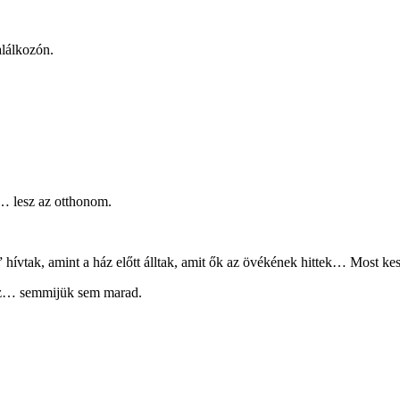
alálkozón.
… lesz az otthonom.
 hívtak, amint a ház előtt álltak, amit ők az övékének hittek… Most ke
ész… semmijük sem marad.