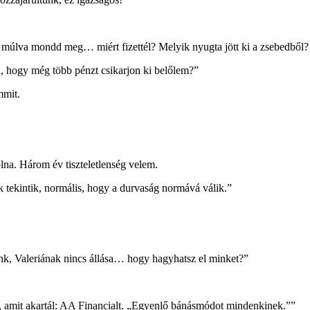
múlva mondd meg… miért fizettél? Melyik nyugta jött ki a zsebedből?
l, hogy még több pénzt csikarjon ki belőlem?”
mmit.
olna. Három év tiszteletlenség velem.
 tekintik, normális, hogy a durvaság normává válik.”
nk, Valeriának nincs állása… hogy hagyhatsz el minket?”
 amit akartál: AA Financialt. „Egyenlő bánásmódot mindenkinek.””