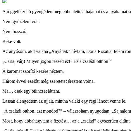
A reggeli szellő gyengéden meglebbentette a hajamat és a nyakamat sú
Nem győzelem volt.
Nem bosszú.
Béke volt.
Az anyósom, akit valaha „Anyának” hívtam, Doña Rosalía, felém rontot
„Carla, várj! Milyen jogon teszed ezt? Ez a családi otthon!”
A karomat szorító kezére néztem.
Három évvel ezelőtt még szeretetet éreztem volna.
Ma… csak egy bilincset láttam.
Lassan elengedtem az ujjait, mintha valaki egy régi láncot venne le.
„A családi otthon, azt mondod?” – válaszoltam nyugodtan. „Sajnálom,
Most, hogy abbahagytam a fizetést… az a „család” egyszerűen eltűnt.”
„Carla, túlzol! Csak a költségek felosztásáról volt szó! Mindannyian 