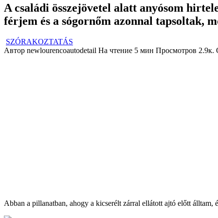
A családi összejövetel alatt anyósom hirtel
férjem és a sógornőm azonnal tapsoltak, m
SZÓRAKOZTATÁS
Автор
newlourencoautodetail
На чтение
5 мин
Просмотров
2.9к.
Abban a pillanatban, ahogy a kicserélt zárral ellátott ajtó előtt állta