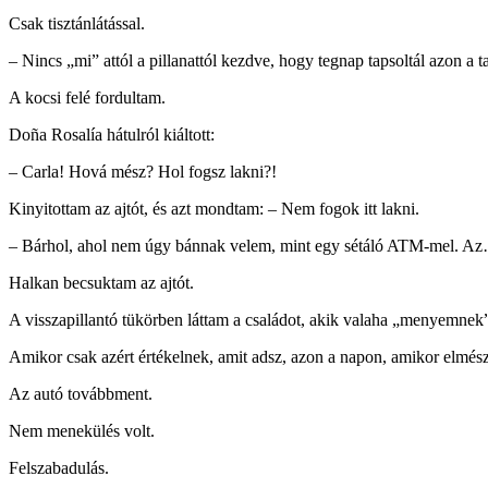
Csak tisztánlátással.
– Nincs „mi” attól a pillanattól kezdve, hogy tegnap tapsoltál azon a t
A kocsi felé fordultam.
Doña Rosalía hátulról kiáltott:
– Carla! Hová mész? Hol fogsz lakni?!
Kinyitottam az ajtót, és azt mondtam: – Nem fogok itt lakni.
– Bárhol, ahol nem úgy bánnak velem, mint egy sétáló ATM-mel. Az
Halkan becsuktam az ajtót.
A visszapillantó tükörben láttam a családot, akik valaha „menyemnek”
Amikor csak azért értékelnek, amit adsz, azon a napon, amikor elm
Az autó továbbment.
Nem menekülés volt.
Felszabadulás.