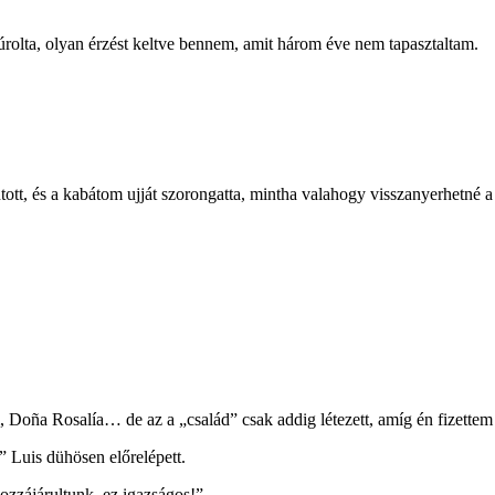
rolta, olyan érzést keltve bennem, amit három éve nem tapasztaltam.
t, és a kabátom ujját szorongatta, mintha valahogy visszanyerhetné a 
 Doña Rosalía… de az a „család” csak addig létezett, amíg én fizettem
 Luis dühösen előrelépett.
hozzájárultunk, ez igazságos!”