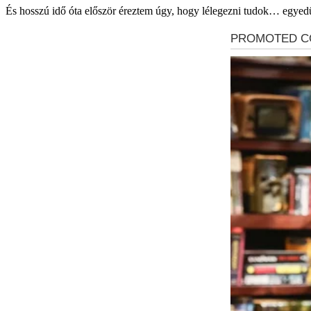
És hosszú idő óta először éreztem úgy, hogy lélegezni tudok… egyedü