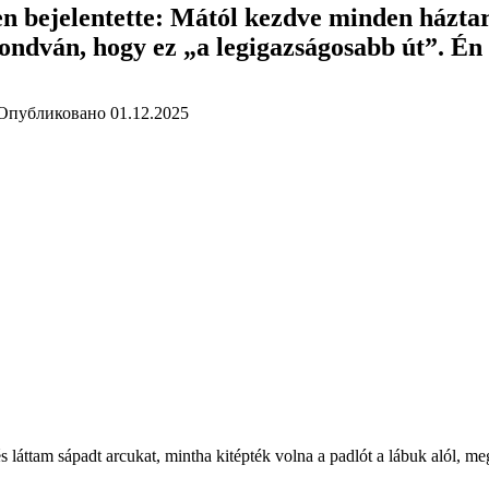
en bejelentette: Mától kezdve minden háztar
ondván, hogy ez „a legigazságosabb út”. Én
Опубликовано
01.12.2025
m, és láttam sápadt arcukat, mintha kitépték volna a padlót a lábuk alól,