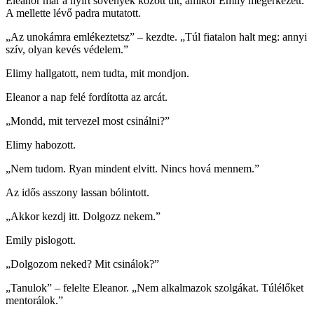
Eleanor már a nyírt sövények között ült, amikor Emily megérkezett.
A mellette lévő padra mutatott.
„Az unokámra emlékeztetsz” – kezdte. „Túl fiatalon halt meg: annyi
szív, olyan kevés védelem.”
Elimy hallgatott, nem tudta, mit mondjon.
Eleanor a nap felé fordította az arcát.
„Mondd, mit tervezel most csinálni?”
Elimy habozott.
„Nem tudom. Ryan mindent elvitt. Nincs hová mennem.”
Az idős asszony lassan bólintott.
„Akkor kezdj itt. Dolgozz nekem.”
Emily pislogott.
„Dolgozom neked? Mit csinálok?”
„Tanulok” – felelte Eleanor. „Nem alkalmazok szolgákat. Túlélőket
mentorálok.”