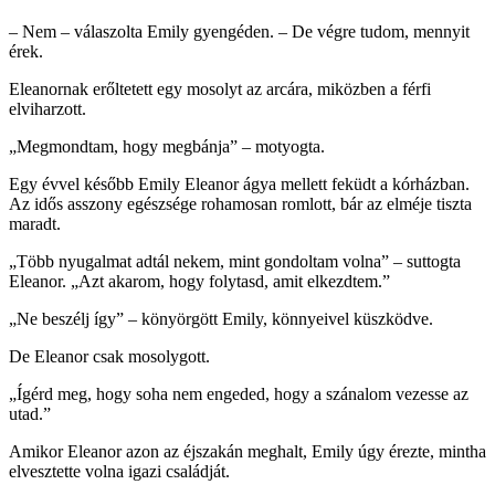
– Nem – válaszolta Emily gyengéden. – De végre tudom, mennyit
érek.
Eleanornak erőltetett egy mosolyt az arcára, miközben a férfi
elviharzott.
„Megmondtam, hogy megbánja” – motyogta.
Egy évvel később Emily Eleanor ágya mellett feküdt a kórházban.
Az idős asszony egészsége rohamosan romlott, bár az elméje tiszta
maradt.
„Több nyugalmat adtál nekem, mint gondoltam volna” – suttogta
Eleanor. „Azt akarom, hogy folytasd, amit elkezdtem.”
„Ne beszélj így” – könyörgött Emily, könnyeivel küszködve.
De Eleanor csak mosolygott.
„Ígérd meg, hogy soha nem engeded, hogy a szánalom vezesse az
utad.”
Amikor Eleanor azon az éjszakán meghalt, Emily úgy érezte, mintha
elvesztette volna igazi családját.