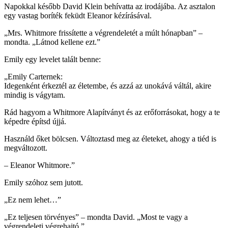
Napokkal később David Klein behívatta az irodájába. Az asztalon
egy vastag boríték feküdt Eleanor kézírásával.
„Mrs. Whitmore frissítette a végrendeletét a múlt hónapban” –
mondta. „Látnod kellene ezt.”
Emily egy levelet talált benne:
„Emily Carternek:
Idegenként érkeztél az életembe, és azzá az unokává váltál, akire
mindig is vágytam.
Rád hagyom a Whitmore Alapítványt és az erőforrásokat, hogy a te
képedre építsd újjá.
Használd őket bölcsen. Változtasd meg az életeket, ahogy a tiéd is
megváltozott.
– Eleanor Whitmore.”
Emily szóhoz sem jutott.
„Ez nem lehet…”
„Ez teljesen törvényes” – mondta David. „Most te vagy a
végrendeleti végrehajtó.”