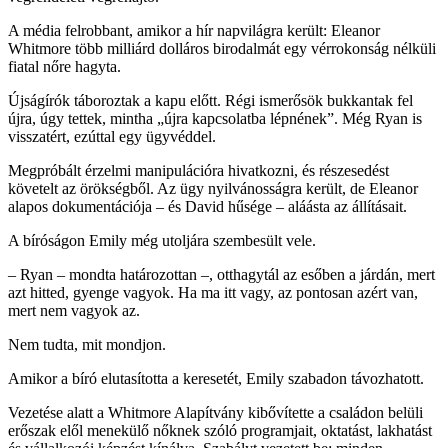
A média felrobbant, amikor a hír napvilágra került: Eleanor
Whitmore több milliárd dolláros birodalmát egy vérrokonság nélküli
fiatal nőre hagyta.
Újságírók táboroztak a kapu előtt. Régi ismerősök bukkantak fel
újra, úgy tettek, mintha „újra kapcsolatba lépnének”. Még Ryan is
visszatért, ezúttal egy ügyvéddel.
Megpróbált érzelmi manipulációra hivatkozni, és részesedést
követelt az örökségből. Az ügy nyilvánosságra került, de Eleanor
alapos dokumentációja – és David hűsége – aláásta az állításait.
A bíróságon Emily még utoljára szembesült vele.
– Ryan – mondta határozottan –, otthagytál az esőben a járdán, mert
azt hitted, gyenge vagyok. Ha ma itt vagy, az pontosan azért van,
mert nem vagyok az.
Nem tudta, mit mondjon.
Amikor a bíró elutasította a keresetét, Emily szabadon távozhatott.
Vezetése alatt a Whitmore Alapítvány kibővítette a családon belüli
erőszak elől menekülő nőknek szóló programjait, oktatást, lakhatást