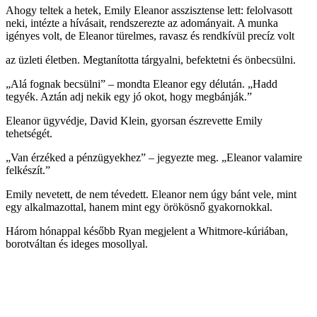
Ahogy teltek a hetek, Emily Eleanor asszisztense lett: felolvasott
neki, intézte a hívásait, rendszerezte az adományait. A munka
igényes volt, de Eleanor türelmes, ravasz és rendkívül precíz volt
az üzleti életben. Megtanította tárgyalni, befektetni és önbecsülni.
„Alá fognak becsülni” – mondta Eleanor egy délután. „Hadd
tegyék. Aztán adj nekik egy jó okot, hogy megbánják.”
Eleanor ügyvédje, David Klein, gyorsan észrevette Emily
tehetségét.
„Van érzéked a pénzügyekhez” – jegyezte meg. „Eleanor valamire
felkészít.”
Emily nevetett, de nem tévedett. Eleanor nem úgy bánt vele, mint
egy alkalmazottal, hanem mint egy örökösnő gyakornokkal.
Három hónappal később Ryan megjelent a Whitmore-kúriában,
borotváltan és ideges mosollyal.