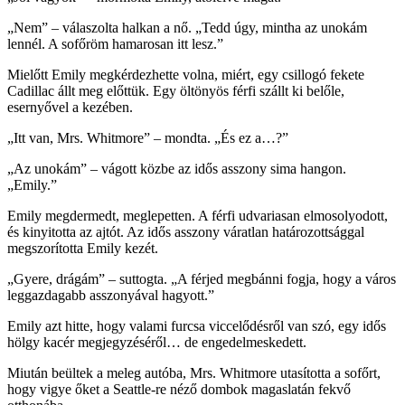
„Nem” – válaszolta halkan a nő. „Tedd úgy, mintha az unokám
lennél. A sofőröm hamarosan itt lesz.”
Mielőtt Emily megkérdezhette volna, miért, egy csillogó fekete
Cadillac állt meg előttük. Egy öltönyös férfi szállt ki belőle,
esernyővel a kezében.
„Itt van, Mrs. Whitmore” – mondta. „És ez a…?”
„Az unokám” – vágott közbe az idős asszony sima hangon.
„Emily.”
Emily megdermedt, meglepetten. A férfi udvariasan elmosolyodott,
és kinyitotta az ajtót. Az idős asszony váratlan határozottsággal
megszorította Emily kezét.
„Gyere, drágám” – suttogta. „A férjed megbánni fogja, hogy a város
leggazdagabb asszonyával hagyott.”
Emily azt hitte, hogy valami furcsa viccelődésről van szó, egy idős
hölgy kacér megjegyzéséről… de engedelmeskedett.
Miután beültek a meleg autóba, Mrs. Whitmore utasította a sofőrt,
hogy vigye őket a Seattle-re néző dombok magaslatán fekvő