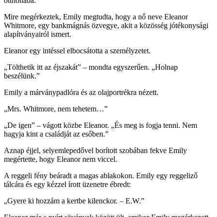
otthonába.
Mire megérkeztek, Emily megtudta, hogy a nő neve Eleanor
Whitmore, egy bankmágnás özvegye, akit a közösség jótékonysági
alapítványairól ismert.
Eleanor egy intéssel elbocsátotta a személyzetet.
„Tölthetik itt az éjszakát” – mondta egyszerűen. „Holnap
beszélünk.”
Emily a márványpadlóra és az olajportrékra nézett.
„Mrs. Whitmore, nem tehetem…”
„De igen” – vágott közbe Eleanor. „És meg is fogja tenni. Nem
hagyja kint a családját az esőben.”
Aznap éjjel, selyemlepedővel borított szobában fekve Emily
megértette, hogy Eleanor nem viccel.
A reggeli fény beáradt a magas ablakokon. Emily egy reggeliző
tálcára és egy kézzel írott üzenetre ébredt:
„Gyere ki hozzám a kertbe kilenckor. – E.W.”