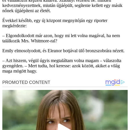
és vállalkozói képzést kínálva. Szabályt vezetett be: minden
kedvezményezettnek, miután újjáépült, segítenie kellett egy másik
nőnek újjáépíteni az életét.
Évekkel később, egy új központ megnyitóján egy riporter
megkérdezte:
– Elgondolkodott már azon, hogy mi lett volna magával, ha nem
találkozik Mrs. Whitmore-ral?
Emily elmosolyodott, és Eleanor botjával ülő bronzszobrára nézett.
– Azt hiszem, végül úgyis megtaláltam volna magam – válaszolta
gyengéden. – Mert tudta, hol keresse: azok között, akiket a világ
maga mögött hagy.