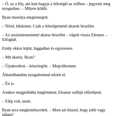
– Ó, az a férj, aki kint hagyja a feleségét az esőben – jegyezte meg
nyugodtan. – Milyen költői.
Ryan mosolya megremegett.
– Nézd, hibáztam. Csak a feleségemmel akarok beszélni.
– Az asszisztensemmel akarsz beszélni – vágott vissza Eleanor. –
Elfoglalt.
Emily ekkor kijött, higgadtan és egyenesen.
– Mit akarsz, Ryan?
– Újrakezdeni – könyörgött. – Megváltoztam.
Áthatolhatatlan nyugalommal nézett rá.
– Én is.
Amikor megpróbálta megérinteni, Eleanor sofőrje előrelépett.
– Elég volt, uram.
Ryan arca megkeményedett. – Most azt hiszed, hogy jobb vagy
nálam?