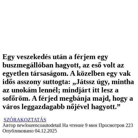
Egy veszekedés után a férjem egy
buszmegállóban hagyott, az eső volt az
egyetlen társaságom. A közelben egy vak
idős asszony suttogta: „Játssz úgy, mintha
az unokám lennél; mindjárt itt lesz a
sofőröm. A férjed megbánja majd, hogy a
város leggazdagabb nőjével hagyott.”
SZÓRAKOZTATÁS
Автор
newlourencoautodetail
На чтение
9 мин
Просмотров
223
Опубликовано
04.12.2025