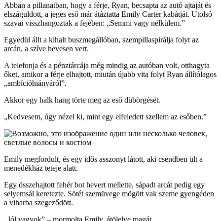
Abban a pillanatban, hogy a férje, Ryan, becsapta az autó ajtaját és
elszáguldott, a jeges eső már átáztatta Emily Carter kabátját. Utolsó
szavai visszhangoztak a fejében: „Semmi vagy nélkülem.”
Egyedül állt a kihalt buszmegállóban, szempillaspirálja folyt az
arcán, a szíve hevesen vert.
A telefonja és a pénztárcája még mindig az autóban volt, otthagyta
őket, amikor a férje elhajtott, miután újabb vita folyt Ryan állítólagos
„ambícióhiányáról”.
Akkor egy halk hang törte meg az eső dübörgését.
„Kedvesem, úgy nézel ki, mint egy elfeledett szellem az esőben.”
Emily megfordult, és egy idős asszonyt látott, aki csendben ült a
menedékház teteje alatt.
Egy összehajtott fehér bot hevert mellette, sápadt arcát pedig egy
selyemsál keretezte. Sötét szemüvege mögött vak szeme gyengéden
a viharba szegeződött.
„Jól vagyok” – mormolta Emily, átölelve magát.