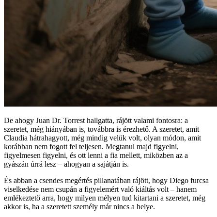
De ahogy Juan Dr. Torrest hallgatta, rájött valami fontosra: a
szeretet, még hiányában is, továbbra is érezhető. A szeretet, amit
Claudia hátrahagyott, még mindig velük volt, olyan módon, amit
korábban nem fogott fel teljesen. Megtanul majd figyelni,
figyelmesen figyelni, és ott lenni a fia mellett, miközben az a
gyászán úrrá lesz – ahogyan a sajátján is.
És abban a csendes megértés pillanatában rájött, hogy Diego furcsa
viselkedése nem csupán a figyelemért való kiáltás volt – hanem
emlékeztető arra, hogy milyen mélyen tud kitartani a szeretet, még
akkor is, ha a szeretett személy már nincs a helye.