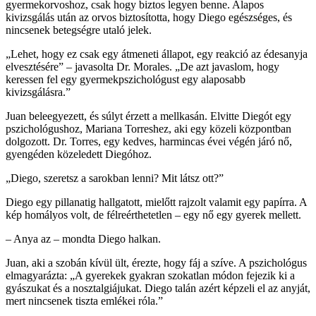
gyermekorvoshoz, csak hogy biztos legyen benne. Alapos
kivizsgálás után az orvos biztosította, hogy Diego egészséges, és
nincsenek betegségre utaló jelek.
„Lehet, hogy ez csak egy átmeneti állapot, egy reakció az édesanyja
elvesztésére” – javasolta Dr. Morales. „De azt javaslom, hogy
keressen fel egy gyermekpszichológust egy alaposabb
kivizsgálásra.”
Juan beleegyezett, és súlyt érzett a mellkasán. Elvitte Diegót egy
pszichológushoz, Mariana Torreshez, aki egy közeli központban
dolgozott. Dr. Torres, egy kedves, harmincas évei végén járó nő,
gyengéden közeledett Diegóhoz.
„Diego, szeretsz a sarokban lenni? Mit látsz ott?”
Diego egy pillanatig hallgatott, mielőtt rajzolt valamit egy papírra. A
kép homályos volt, de félreérthetetlen – egy nő egy gyerek mellett.
– Anya az – mondta Diego halkan.
Juan, aki a szobán kívül ült, érezte, hogy fáj a szíve. A pszichológus
elmagyarázta: „A gyerekek gyakran szokatlan módon fejezik ki a
gyászukat és a nosztalgiájukat. Diego talán azért képzeli el az anyját,
mert nincsenek tiszta emlékei róla.”