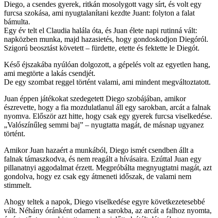
Diego, a csendes gyerek, ritkán mosolygott vagy sírt, és volt egy
furcsa szokása, ami nyugtalanítani kezdte Juant: folyton a falat
bámulta.
Egy év telt el Claudia halála óta, és Juan élete napi rutinná vált:
napközben munka, majd hazasietés, hogy gondoskodjon Diegóról.
Szigorú beosztást követett – fürdette, etette és fektette le Diegót.
Késő éjszakába nyúlóan dolgozott, a gépelés volt az egyetlen hang,
ami megtörte a lakás csendjét.
De egy szombat reggel történt valami, ami mindent megváltoztatott.
Juan éppen játékokat szedegetett Diego szobájában, amikor
észrevette, hogy a fia mozdulatlanul áll egy sarokban, arcát a falnak
nyomva. Először azt hitte, hogy csak egy gyerek furcsa viselkedése.
„Valószínűleg semmi baj” – nyugtatta magát, de másnap ugyanez
történt.
Amikor Juan hazaért a munkából, Diego ismét csendben állt a
falnak támaszkodva, és nem reagált a hívásaira. Ezúttal Juan egy
pillanatnyi aggodalmat érzett. Megpróbálta megnyugtatni magát, azt
gondolva, hogy ez csak egy átmeneti időszak, de valami nem
stimmelt.
Ahogy teltek a napok, Diego viselkedése egyre következetesebbé
vált. Néhány óránként odament a sarokba, az arcát a falhoz nyomta,