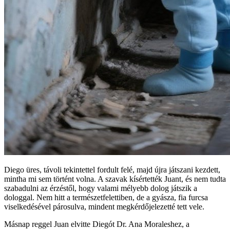
Diego üres, távoli tekintettel fordult felé, majd újra játszani kezdett,
mintha mi sem történt volna. A szavak kísértették Juant, és nem tudta
szabadulni az érzéstől, hogy valami mélyebb dolog játszik a
dologgal. Nem hitt a természetfelettiben, de a gyásza, fia furcsa
viselkedésével párosulva, mindent megkérdőjelezetté tett vele.
Másnap reggel Juan elvitte Diegót Dr. Ana Moraleshez, a