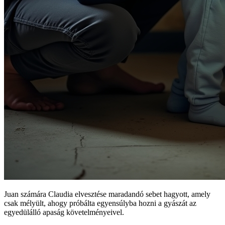
Juan számára Claudia elvesztése maradandó sebet hagyott, amely
csak mélyült, ahogy próbálta egyensúlyba hozni a gyászát az
egyedülálló apaság követelményeivel.