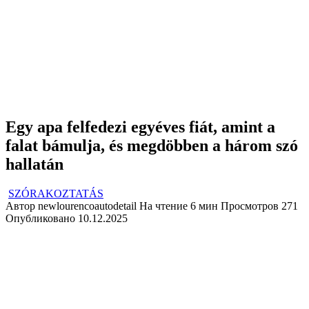
Egy apa felfedezi egyéves fiát, amint a
falat bámulja, és megdöbben a három szó
hallatán
SZÓRAKOZTATÁS
Автор
newlourencoautodetail
На чтение
6 мин
Просмотров
271
Опубликовано
10.12.2025