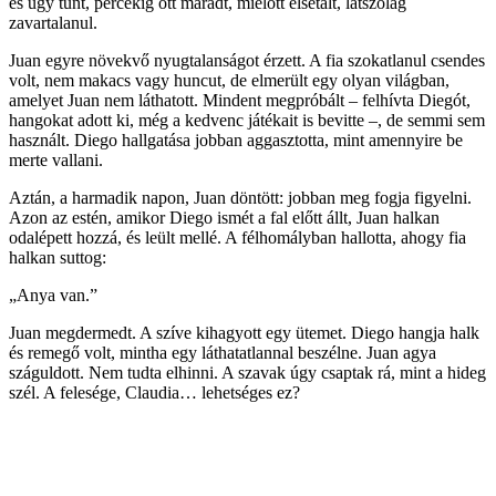
és úgy tűnt, percekig ott maradt, mielőtt elsétált, látszólag
zavartalanul.
Juan egyre növekvő nyugtalanságot érzett. A fia szokatlanul csendes
volt, nem makacs vagy huncut, de elmerült egy olyan világban,
amelyet Juan nem láthatott. Mindent megpróbált – felhívta Diegót,
hangokat adott ki, még a kedvenc játékait is bevitte –, de semmi sem
használt. Diego hallgatása jobban aggasztotta, mint amennyire be
merte vallani.
Aztán, a harmadik napon, Juan döntött: jobban meg fogja figyelni.
Azon az estén, amikor Diego ismét a fal előtt állt, Juan halkan
odalépett hozzá, és leült mellé. A félhomályban hallotta, ahogy fia
halkan suttog:
„Anya van.”
Juan megdermedt. A szíve kihagyott egy ütemet. Diego hangja halk
és remegő volt, mintha egy láthatatlannal beszélne. Juan agya
száguldott. Nem tudta elhinni. A szavak úgy csaptak rá, mint a hideg
szél. A felesége, Claudia… lehetséges ez?