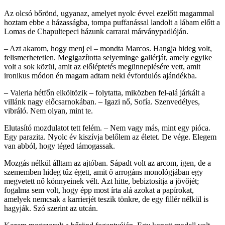
Az olcsó bőrönd, ugyanaz, amelyet nyolc évvel ezelőtt magammal
hoztam ebbe a házasságba, tompa puffanással landolt a lábam előtt a
Lomas de Chapultepeci házunk carrarai márványpadlóján.
– Azt akarom, hogy menj el – mondta Marcos. Hangja hideg volt,
felismerhetetlen. Megigazította selyeminge gallérját, amely egyike
volt a sok közül, amit az előléptetés megünneplésére vett, amit
ironikus módon én magam adtam neki évfordulós ajándékba.
– Valeria hétfőn elköltözik – folytatta, miközben fel-alá járkált a
villánk nagy előcsarnokában. – Igazi nő, Sofía. Szenvedélyes,
vibráló. Nem olyan, mint te.
Elutasító mozdulatot tett felém. – Nem vagy más, mint egy pióca.
Egy parazita. Nyolc év kiszívja belőlem az életet. De vége. Elegem
van abból, hogy téged támogassak.
Mozgás nélkül álltam az ajtóban. Sápadt volt az arcom, igen, de a
szememben hideg tűz égett, amit ő arrogáns monológjában egy
megvetett nő könnyeinek vélt. Azt hitte, bebiztosítja a jövőjét;
fogalma sem volt, hogy épp most írta alá azokat a papírokat,
amelyek nemcsak a karrierjét teszik tönkre, de egy fillér nélkül is
hagyják. Szó szerint az utcán.