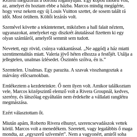
Kezem megszorult a bőrönd fogantyúján. Egy kopott modell volt,
az, amelyet én hoztam ebbe a házba. Marcos mindig megígérte,
hogy vesz nekem egy új Louis Vuitton szettet, de sosem talált rá
időt. Most örültem. Költői lezárás volt.
Szemével követte a tekintetemet, miközben a hall falait néztem,
ugyanazokat, amelyeket egy diszkrét átutalással fizettem ki egy
olyan számláról, amelyről semmit sem tudott.
Nevetett, egy rövid, csúnya vakkantással. „Ne aggódj a ház miatti
szentimentalitás miatt. Valeria jövő héten elhozza a festőjét. Utálja a
jellegtelen, unalmas ízlésedet. Őszintén szólva, én is.”
Szemtelen. Unalmas. Egy parazita. A szavak visszhangoztak a
márvány előcsarnokban.
Emlékeztem a kezdeteinkre. Ő nem ilyen volt. Amikor találkoztam
vele, Marcos középszintű elemző volt a Rivera Groupnál, kedves,
szerény, és látszólag egyáltalán nem érdekelte a vállalati ranglétra
megmászása.
Ezért választottam őt.
Miután apám, Roberto Rivera elhunyt, szerencsevadászok vettek
körül. Marcos volt a menedékem. Szeretett, vagy legalábbis ő maga
mondta, az „egyszerű szívemért”. Nem a vagyonért, amiről soha