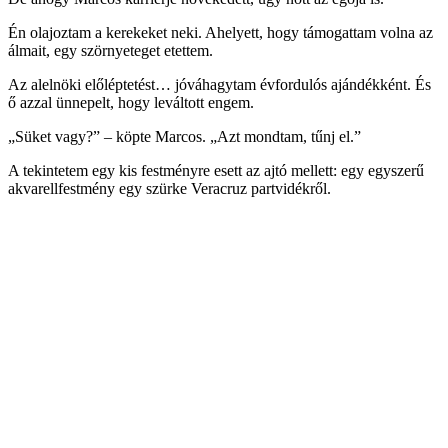
Én olajoztam a kerekeket neki. Ahelyett, hogy támogattam volna az
álmait, egy szörnyeteget etettem.
Az alelnöki előléptetést… jóváhagytam évfordulós ajándékként. És
ő azzal ünnepelt, hogy leváltott engem.
„Süket vagy?” – köpte Marcos. „Azt mondtam, tűnj el.”
A tekintetem egy kis festményre esett az ajtó mellett: egy egyszerű
akvarellfestmény egy szürke Veracruz partvidékről.