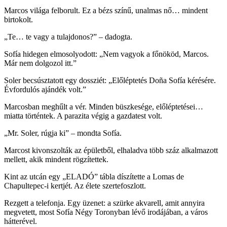
Marcos világa felborult. Ez a bézs színű, unalmas nő… mindent
birtokolt.
„Te… te vagy a tulajdonos?” – dadogta.
Sofía hidegen elmosolyodott: „Nem vagyok a főnököd, Marcos.
Már nem dolgozol itt.”
Soler becsúsztatott egy dossziét: „Előléptetés Doña Sofía kérésére.
Évfordulós ajándék volt.”
Marcosban meghűlt a vér. Minden büszkesége, előléptetései…
miatta történtek. A parazita végig a gazdatest volt.
„Mr. Soler, rúgja ki” – mondta Sofía.
Marcost kivonszolták az épületből, elhaladva több száz alkalmazott
mellett, akik mindent rögzítettek.
Kint az utcán egy „ELADÓ” tábla díszítette a Lomas de
Chapultepec-i kertjét. Az élete szertefoszlott.
Rezgett a telefonja. Egy üzenet: a szürke akvarell, amit annyira
megvetett, most Sofía Négy Toronyban lévő irodájában, a város
hátterével.