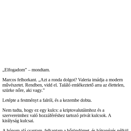
„Elfogadom” – mondtam.
Marcos felhorkant. „Azt a ronda dolgot? Valeria imádja a modern
művészetet. Rendben, vidd el. Találó emlékeztető arra az élettelen,
szürke nőre, aki vagy.”
Letépte a festményt a falról, és a kezembe dobta.
Nem tudta, hogy ez egy kulcs: a kriptovalutáimhoz és a
szervereimhez való hozzáféréshez tartozó privát kulcsok. A
királyság kulcsai.
A hónom alá csaptam, felkaptam a bőröndömet, és hátranézés nélkül