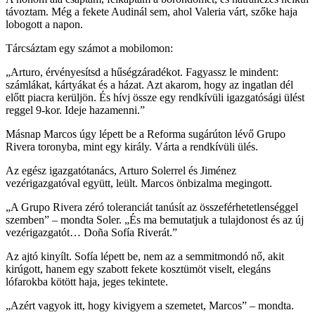
távoztam. Még a fekete Audinál sem, ahol Valeria várt, szőke haja
lobogott a napon.
Tárcsáztam egy számot a mobilomon:
„Arturo, érvényesítsd a hűségzáradékot. Fagyassz le mindent:
számlákat, kártyákat és a házat. Azt akarom, hogy az ingatlan dél
előtt piacra kerüljön. És hívj össze egy rendkívüli igazgatósági ülést
reggel 9-kor. Ideje hazamenni.”
Másnap Marcos úgy lépett be a Reforma sugárúton lévő Grupo
Rivera toronyba, mint egy király. Várta a rendkívüli ülés.
Az egész igazgatótanács, Arturo Solerrel és Jiménez
vezérigazgatóval együtt, leült. Marcos önbizalma megingott.
„A Grupo Rivera zéró toleranciát tanúsít az összeférhetetlenséggel
szemben” – mondta Soler. „És ma bemutatjuk a tulajdonost és az új
vezérigazgatót… Doña Sofía Riverát.”
Az ajtó kinyílt. Sofía lépett be, nem az a semmitmondó nő, akit
kirúgott, hanem egy szabott fekete kosztümöt viselt, elegáns
lófarokba kötött haja, jeges tekintete.
„Azért vagyok itt, hogy kivigyem a szemetet, Marcos” – mondta.