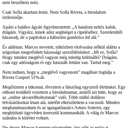
nem beszéltem neki.
Csak Sofía akartam lenni. Nem Sofía Rivera, a birodalom
örökösnője.
Apám a halálos ágyán figyelmeztetett: „A hatalom nehéz kabát,
drágám. Vigyázz, kinek adsz segítséget a cipeléséhez. Szerelemből
házasodj, de a papírokat a háborúra gondolva írd alá.”
És aláírtam. Marcos nevetett, miközben elolvasása nélkül aláírta a
szigorúan megerősített házassági szerződésünket: „Mi ez, Sofía?
Hogy minden meglévő vagyon még mindig különálló? Drágám,
csak egy adósságom és egy használt Jettám van. Tartsd meg.”
Nem tudtam, hogy a „meglévő vagyonom” magában foglalja a
Rivera Csoport 51%-át.
Megőriztem a titkomat, élveztem a látszólag egyszerű életünket. Egy
otthoni irodából vezettem a birodalmamat, amiről azt hitte, hogy az
az „online akvarellboltomnak” való. Több millió dolláros
felvásárlásokat írtam alá, mielőtt elkészítettem a vacsorát. Minden
meghatalmazottam és az igazgatótanács Arturo Soleren, egy
megbízható ügyvéden keresztül kommunikált. A világ és Marcos
számára is kísértet voltam.
De ahogy Marcos karrierje növekedett, úgy nőtt az egója is.