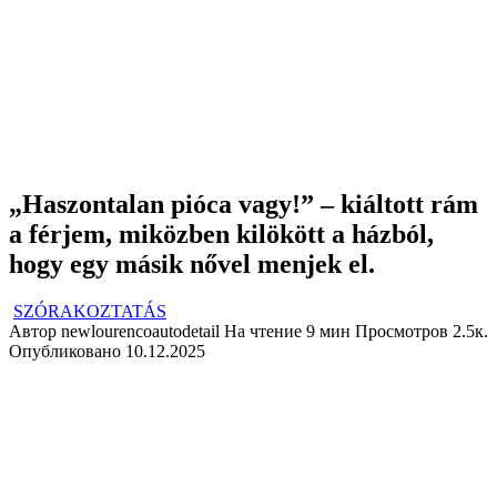
„Haszontalan pióca vagy!” – kiáltott rám
a férjem, miközben kilökött a házból,
hogy egy másik nővel menjek el.
SZÓRAKOZTATÁS
Автор
newlourencoautodetail
На чтение
9 мин
Просмотров
2.5к.
Опубликовано
10.12.2025