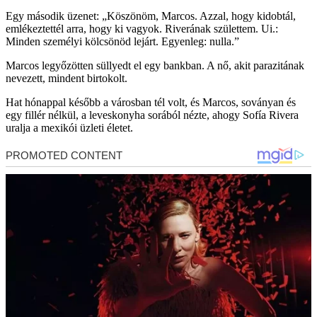
Egy második üzenet: „Köszönöm, Marcos. Azzal, hogy kidobtál,
emlékeztettél arra, hogy ki vagyok. Riverának születtem. Ui.:
Minden személyi kölcsönöd lejárt. Egyenleg: nulla.”
Marcos legyőzötten süllyedt el egy bankban. A nő, akit parazitának
nevezett, mindent birtokolt.
Hat hónappal később a városban tél volt, és Marcos, soványan és
egy fillér nélkül, a leveskonyha sorából nézte, ahogy Sofía Rivera
uralja a mexikói üzleti életet.