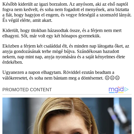
Később kiderült az igazi borzalom. Az anyósom, aki az első naptól
fogva nem kedvelt, és soha nem fogadott el menyének, arra biztatta
a fiát, hogy hagyjon el engem, és vegye feleségül a szomszéd lányát.
És végül elérte, amit akart.
Kiderült, hogy titokban házasodtak össze, és a férjem nem mert
elhagyni. Sőt, már volt egy két hónapos gyermekük.
Eközben a férjem két családdal élt, és minden nap látogatta őket, az
anyja gondozásának terhe mögé bújva. Szándékosan hazudott
nekem, nap mint nap, anyja nyomására és a saját kényelmes élete
érdekében.
Ugyanezen a napon elhagytam. Röviddel ezután beadtam a
válókeresetet, és soha nem bántam meg a döntésemet. ☹️☹️☹️