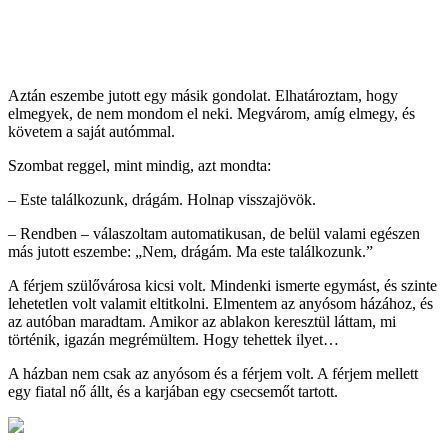
Aztán eszembe jutott egy másik gondolat. Elhatároztam, hogy
elmegyek, de nem mondom el neki. Megvárom, amíg elmegy, és
követem a saját autómmal.
Szombat reggel, mint mindig, azt mondta:
– Este találkozunk, drágám. Holnap visszajövök.
– Rendben – válaszoltam automatikusan, de belül valami egészen
más jutott eszembe: „Nem, drágám. Ma este találkozunk.”
A férjem szülővárosa kicsi volt. Mindenki ismerte egymást, és szinte
lehetetlen volt valamit eltitkolni. Elmentem az anyósom házához, és
az autóban maradtam. Amikor az ablakon keresztül láttam, mi
történik, igazán megrémültem. Hogy tehettek ilyet…
A házban nem csak az anyósom és a férjem volt. A férjem mellett
egy fiatal nő állt, és a karjában egy csecsemőt tartott.