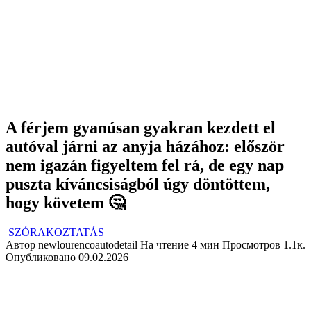
A férjem gyanúsan gyakran kezdett el
autóval járni az anyja házához: először
nem igazán figyeltem fel rá, de egy nap
puszta kíváncsiságból úgy döntöttem,
hogy követem 🤔
SZÓRAKOZTATÁS
Автор
newlourencoautodetail
На чтение
4 мин
Просмотров
1.1к.
Опубликовано
09.02.2026