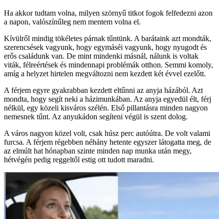
Ha akkor tudtam volna, milyen szörnyű titkot fogok felfedezni azon
a napon, valószínűleg nem mentem volna el.
Kívülről mindig tökéletes párnak tűntünk. A barátaink azt mondták,
szerencsések vagyunk, hogy egymáséi vagyunk, hogy nyugodt és
erős családunk van. De mint mindenki másnál, nálunk is voltak
viták, félreértések és mindennapi problémák otthon. Semmi komoly,
amíg a helyzet hirtelen megváltozni nem kezdett két évvel ezelőtt.
A férjem egyre gyakrabban kezdett eltűnni az anyja házából. Azt
mondta, hogy segít neki a házimunkában. Az anyja egyedül élt, férj
nélkül, egy közeli kisváros szélén. Első pillantásra minden nagyon
nemesnek tűnt. Az anyukádon segíteni végül is szent dolog.
A város nagyon közel volt, csak húsz perc autóútra. De volt valami
furcsa. A férjem régebben néhány hetente egyszer látogatta meg, de
az elmúlt hat hónapban szinte minden nap munka után megy,
hétvégén pedig reggeltől estig ott tudott maradni.