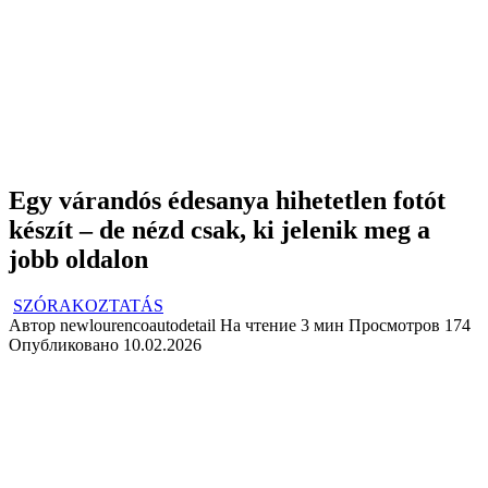
Egy várandós édesanya hihetetlen fotót
készít – de nézd csak, ki jelenik meg a
jobb oldalon
SZÓRAKOZTATÁS
Автор
newlourencoautodetail
На чтение
3 мин
Просмотров
174
Опубликовано
10.02.2026