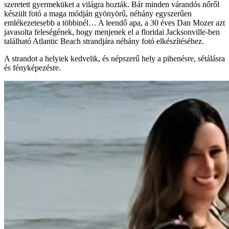
szeretett gyermeküket a világra hozták. Bár minden várandós nőről
készült fotó a maga módján gyönyörű, néhány egyszerűen
emlékezetesebb a többinél… A leendő apa, a 30 éves Dan Mozer azt
javasolta feleségének, hogy menjenek el a floridai Jacksonville-ben
található Atlantic Beach strandjára néhány fotó elkészítéséhez.
A strandot a helyiek kedvelik, és népszerű hely a pihenésre, sétálásra
és fényképezésre.