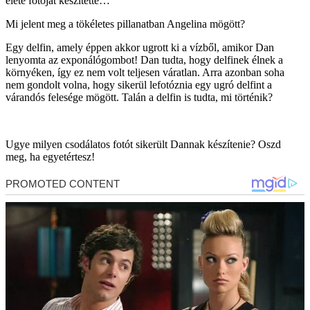
élete fotóját készítette…
Mi jelent meg a tökéletes pillanatban Angelina mögött?
Egy delfin, amely éppen akkor ugrott ki a vízből, amikor Dan
lenyomta az exponálógombot! Dan tudta, hogy delfinek élnek a
környéken, így ez nem volt teljesen váratlan. Arra azonban soha
nem gondolt volna, hogy sikerül lefotóznia egy ugró delfint a
várandós felesége mögött. Talán a delfin is tudta, mi történik?
Ugye milyen csodálatos fotót sikerült Dannak készítenie? Oszd
meg, ha egyetértesz!