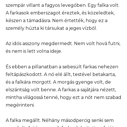
szempár villant a fagyos levegőben. Egy falka volt.
A farkasok emberszagot éreztek, és közeledtek,
készen a támadásra. Nem értették, hogy ez a
személy húzta ki társukat a jeges vízből.
Az idős asszony megdermedt. Nem volt hová futni,
és nem is lett volna ideje.
És ebben a pillanatban a sebesült farkas nehezen
feltápászkodott. A nő elé állt, testével betakarta,
és a falkára morgott. A morgás gyenge volt, de
elszántság volt benne. A farkas a sajátjára nézett,
mintha világossá tenné, hogy ezt a nőt nem szabad
megérinteni.
A falka megállt. Néhány másodpercig senki sem