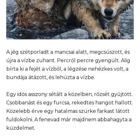
A jég szétporladt a mancsai alatt, megcsúszott, és
újra a vízbe zuhant. Percről percre gyengült. Alig
bírta ki a fejét a vízből, a légzése nehézkes volt, a
bundája átázott, és lehúzta a vízbe.
Egy idős asszony sétált a közelben, rőzsét gyűjtött.
Csobbanást és egy furcsa, rekedtes hangot hallott.
Közelebb érve egy hatalmas szürke farkast látott
fuldokolni. A fenevad már majdnem abbahagyta a
küzdelmet.