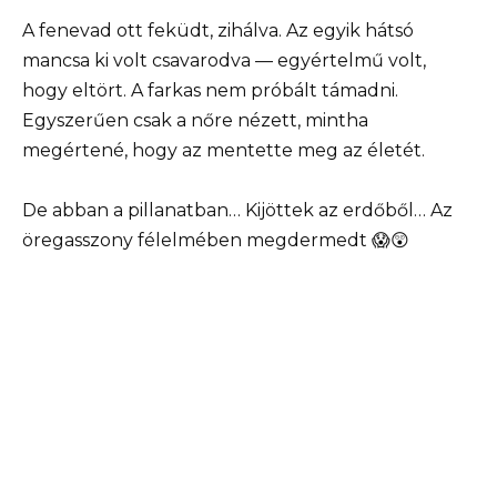
A fenevad ott feküdt, zihálva. Az egyik hátsó
mancsa ki volt csavarodva — egyértelmű volt,
hogy eltört. A farkas nem próbált támadni.
Egyszerűen csak a nőre nézett, mintha
megértené, hogy az mentette meg az életét.
De abban a pillanatban… Kijöttek az erdőből… Az
öregasszony félelmében megdermedt 😱😲