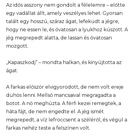
Az idős asszony nem gondolt a félelemre – előtte
egy vadállat állt, amely veszélyes lehet. Gyorsan
talált egy hosszú, száraz ágat, lefeküdt a jégre,
hogy ne essen le, és óvatosan a lyukhoz kúszott. A
jég megrepedt alatta, de lassan és óvatosan
mozgott.
„Kapaszkodj” – mondta halkan, és kinyújtotta az
ágat.
A farkas először elvigyorodott, de nem volt ereje
dühös lenni. Mellső mancsaival megragadta a
botot. A nő meghúzta. A férfi kezei remegtek, a
háta fájt, de nem engedte el. A jég ismét
megrepedt, a víz lefröccsent a széléről, és végül a
farkas nehéz teste a felszínen volt.