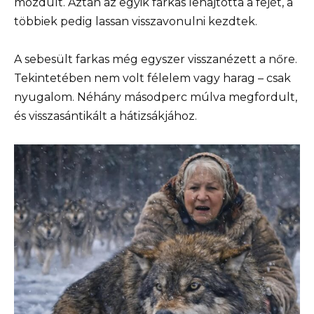
mozdult. Aztán az egyik farkas lehajtotta a fejét, a
többiek pedig lassan visszavonulni kezdtek.
A sebesült farkas még egyszer visszanézett a nőre. ​​
Tekintetében nem volt félelem vagy harag – csak
nyugalom. Néhány másodperc múlva megfordult,
és visszasántikált a hátizsákjához.