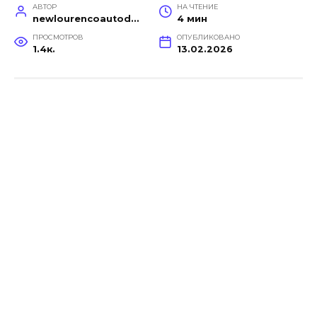
АВТОР
НА ЧТЕНИЕ
newlourencoautodetail
4 мин
ПРОСМОТРОВ
ОПУБЛИКОВАНО
1.4к.
13.02.2026