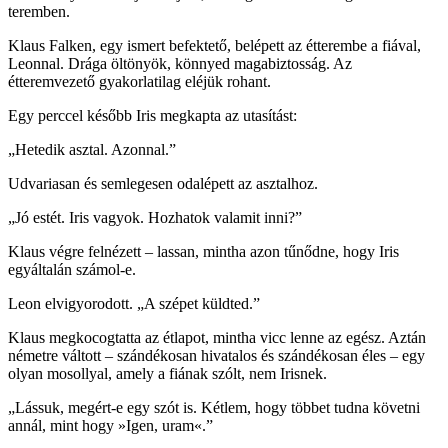
teremben.
Klaus Falken, egy ismert befektető, belépett az étterembe a fiával,
Leonnal. Drága öltönyök, könnyed magabiztosság. Az
étteremvezető gyakorlatilag eléjük rohant.
Egy perccel később Iris megkapta az utasítást:
„Hetedik asztal. Azonnal.”
Udvariasan és semlegesen odalépett az asztalhoz.
„Jó estét. Iris vagyok. Hozhatok valamit inni?”
Klaus végre felnézett – lassan, mintha azon tűnődne, hogy Iris
egyáltalán számol-e.
Leon elvigyorodott. „A szépet küldted.”
Klaus megkocogtatta az étlapot, mintha vicc lenne az egész. Aztán
németre váltott – szándékosan hivatalos és szándékosan éles – egy
olyan mosollyal, amely a fiának szólt, nem Irisnek.
„Lássuk, megért-e egy szót is. Kétlem, hogy többet tudna követni
annál, mint hogy »Igen, uram«.”