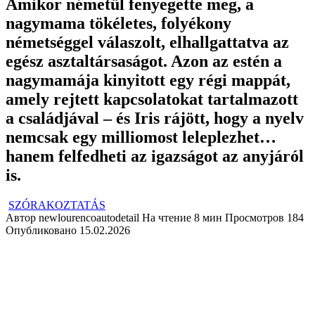
Amikor németül fenyegette meg, a
nagymama tökéletes, folyékony
németséggel válaszolt, elhallgattatva az
egész asztaltársaságot. Azon az estén a
nagymamája kinyitott egy régi mappát,
amely rejtett kapcsolatokat tartalmazott
a családjával – és Iris rájött, hogy a nyelv
nemcsak egy milliomost leleplezhet…
hanem felfedheti az igazságot az anyjáról
is.
SZÓRAKOZTATÁS
Автор
newlourencoautodetail
На чтение
8 мин
Просмотров
184
Опубликовано
15.02.2026