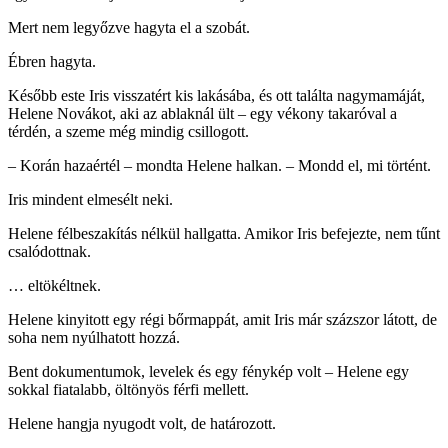
Mert nem legyőzve hagyta el a szobát.
Ébren hagyta.
Később este Iris visszatért kis lakásába, és ott találta nagymamáját,
Helene Novákot, aki az ablaknál ült – egy vékony takaróval a
térdén, a szeme még mindig csillogott.
– Korán hazaértél – mondta Helene halkan. – Mondd el, mi történt.
Iris mindent elmesélt neki.
Helene félbeszakítás nélkül hallgatta. Amikor Iris befejezte, nem tűnt
csalódottnak.
… eltökéltnek.
Helene kinyitott egy régi bőrmappát, amit Iris már százszor látott, de
soha nem nyúlhatott hozzá.
Bent dokumentumok, levelek és egy fénykép volt – Helene egy
sokkal fiatalabb, öltönyös férfi mellett.
Helene hangja nyugodt volt, de határozott.