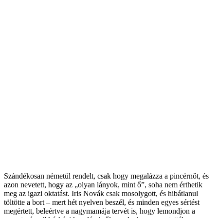
Szándékosan németül rendelt, csak hogy megalázza a pincérnőt, és
azon nevetett, hogy az „olyan lányok, mint ő”, soha nem érthetik
meg az igazi oktatást. Iris Novák csak mosolygott, és hibátlanul
töltötte a bort – mert hét nyelven beszél, és minden egyes sértést
megértett, beleértve a nagymamája tervét is, hogy lemondjon a