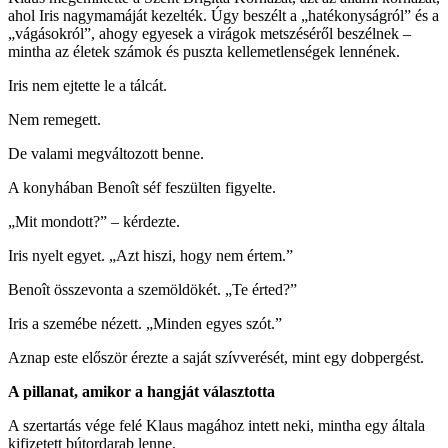
ahol Iris nagymamáját kezelték. Úgy beszélt a „hatékonyságról” és a
„vágásokról”, ahogy egyesek a virágok metszéséről beszélnek –
mintha az életek számok és puszta kellemetlenségek lennének.
Iris nem ejtette le a tálcát.
Nem remegett.
De valami megváltozott benne.
A konyhában Benoît séf feszülten figyelte.
„Mit mondott?” – kérdezte.
Iris nyelt egyet. „Azt hiszi, hogy nem értem.”
Benoît összevonta a szemöldökét. „Te érted?”
Iris a szemébe nézett. „Minden egyes szót.”
Aznap este először érezte a saját szívverését, mint egy dobpergést.
A pillanat, amikor a hangját választotta
A szertartás vége felé Klaus magához intett neki, mintha egy általa
kifizetett bútordarab lenne.