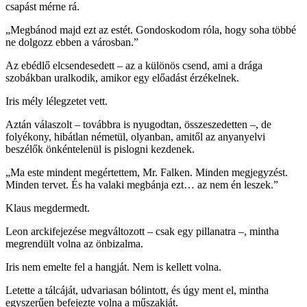
csapást mérne rá.
„Megbánod majd ezt az estét. Gondoskodom róla, hogy soha többé
ne dolgozz ebben a városban.”
Az ebédlő elcsendesedett – az a különös csend, ami a drága
szobákban uralkodik, amikor egy előadást érzékelnek.
Iris mély lélegzetet vett.
Aztán válaszolt – továbbra is nyugodtan, összeszedetten –, de
folyékony, hibátlan németül, olyanban, amitől az anyanyelvi
beszélők önkéntelenül is pislogni kezdenek.
„Ma este mindent megértettem, Mr. Falken. Minden megjegyzést.
Minden tervet. És ha valaki megbánja ezt… az nem én leszek.”
Klaus megdermedt.
Leon arckifejezése megváltozott – csak egy pillanatra –, mintha
megrendült volna az önbizalma.
Iris nem emelte fel a hangját. Nem is kellett volna.
Letette a tálcáját, udvariasan bólintott, és úgy ment el, mintha
egyszerűen befejezte volna a műszakját.