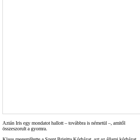
Aztán Iris egy mondatot hallott – továbbra is németül –, amitől
összeszorult a gyomra.
Klaus megemlítette a Szent Brigitta Kórházat, azt az állami kórházat,