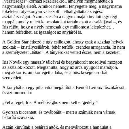
„veszteséges” kórházi kezelésekről, amelyek megmentették a
nagymamája életét. Amikor németül fenyegette meg, a nagymama
tökéletes folyékonyan válaszolt – elhallgattatta az egész
asztaltársaságot. Azon az estén a nagymamája kinyitott egy régi
mappát, amely rejtett kapcsolatokat tartalmazott a családjával –, és
Iris rájött, hogy a nyelv nemcsak egy milliomost leleplezhet…
hanem felfedheti az igazságot az anyjáról is.
A Golden Star étkezője úgy csillogott, ahogy csak a gazdag helyek
szoktak – kristálycsillárok, fehér terítők, csendes arrogancia. Itt nem
a személyzetet „láttad”. A tányérokat vetted észre, nem a kezeket.
Iris Novák egy masszív tálcával és begyakorolt ​​mosollyal mozgott
az asztalok között. Megtanulta, hogy az arca nyugodt maradjon,
még akkor is, amikor égett a lába, és a büszkesége csorbát
szenvedett.
A konyhában egy pillanatra megállította Benoît Leroux főszakácsot,
és azt mormolta:
„Fel a fejjel, Iris. A méltósághoz nem kell engedély.”
Gyorsan biccentett, és továbbállt – mert a számlák nem várnak
bátorító szavakra.
Aztán kinyíltak a bejárati ajtók, és megváltozott a hangulat a