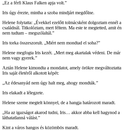
„Ez a férfi Klaus Falken apja volt.”
Iris úgy érezte, mintha a szoba mindjárt megdőlne.
Helene folytatta: „Évekkel ezelőtt tolmácsként dolgoztam ennél a
családnál. Titkolóztam, mert féltem. Ma este te megtetted, amit én
nem tudtam – megszólaltál.”
Iris torka összeszorult. „Miért nem mondtad el soha?”
Helene megfogta Iris kezét. „Mert meg akartalak védeni. De már
nem vagy gyerek.”
Aztán Helene kimondta a mondatot, amely örökre megváltoztatta
Iris saját életéről alkotott képét:
„Az édesanyád nem úgy halt meg, ahogy mondták.”
Iris elakadt a lélegzete.
Helene szeme megtelt könnyel, de a hangja határozott maradt.
„Ha az igazságot akarod tudni, Iris… akkor abba kell hagynod a
láthatatlanná válást.”
Kint a város hangos és közömbös maradt.