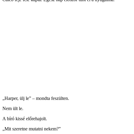
„Harper, ülj le” – mondta feszülten.
Nem ült le.
A bíró kissé előrehajolt.
„Mit szeretne mutatni nekem?”