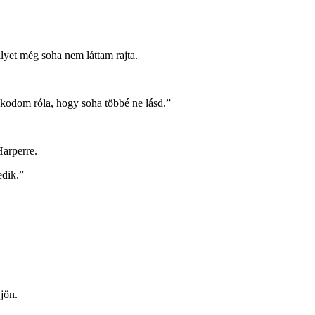
lyet még soha nem láttam rajta.
odom róla, hogy soha többé ne lásd.”
Harperre.
edik.”
jön.