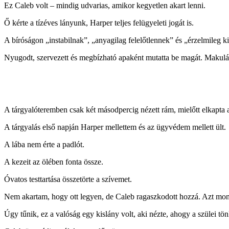
Ez Caleb volt – mindig udvarias, amikor kegyetlen akart lenni.
Ő kérte a tízéves lányunk, Harper teljes felügyeleti jogát is.
A bíróságon „instabilnak”, „anyagilag felelőtlennek” és „érzelmileg k
Nyugodt, szervezett és megbízható apaként mutatta be magát. Makulá
A tárgyalóteremben csak két másodpercig nézett rám, mielőtt elkapta a
A tárgyalás első napján Harper mellettem és az ügyvédem mellett ült.
A lába nem érte a padlót.
A kezeit az ölében fonta össze.
Óvatos testtartása összetörte a szívemet.
Nem akartam, hogy ott legyen, de Caleb ragaszkodott hozzá. Azt mondt
Úgy tűnik, ez a valóság egy kislány volt, aki nézte, ahogy a szülei tö