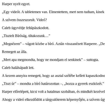
Harper nyelt egyet.
„Egy videót. A tabletemen van. Elmentettem, mert nem tudtam, kinek
A szívem összeszorult. Videó?
Caleb ügyvédje feltápászkodott.
„Tisztelt Bíróság, tiltakozunk…”
„Megnézem” – vágott közbe a bíró. Aztán visszanézett Harperre. „De
Remegett az álla.
„Mert apa megmondta, hogy ne mondjam el senkinek” – suttogta.
Caleb halálsápadt lett.
A kezem annyira remegett, hogy az asztal szélébe kellett kapaszkodn
„Tiszt úr” – mondta a bíró határozottan –, „hozza a gyerek eszközét.”
Harper előrelépett, kicsi volt a hatalmas szobában, és mindkét kezével 
Ahogy a videó elkezdődött a tárgyalóterem képernyőjén, a szívem úgy 