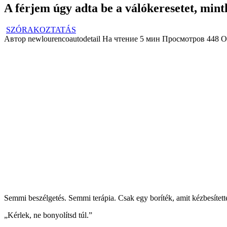
A férjem úgy adta be a válókeresetet, mintha
SZÓRAKOZTATÁS
Автор
newlourencoautodetail
На чтение
5 мин
Просмотров
448
О
Semmi beszélgetés. Semmi terápia. Csak egy boríték, amit kézbesítette
„Kérlek, ne bonyolítsd túl.”