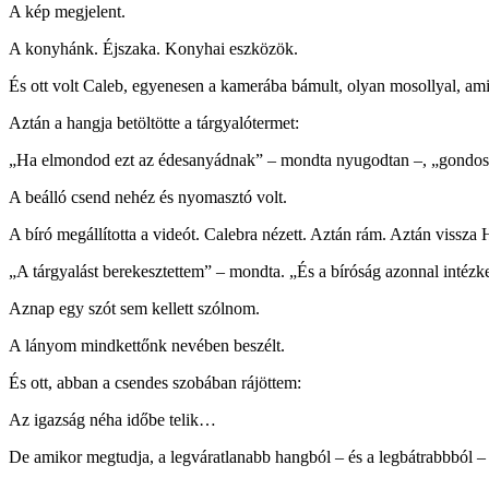
A kép megjelent.
A konyhánk. Éjszaka. Konyhai eszközök.
És ott volt Caleb, egyenesen a kamerába bámult, olyan mosollyal, ami
Aztán a hangja betöltötte a tárgyalótermet:
„Ha elmondod ezt az édesanyádnak” – mondta nyugodtan –, „gondosk
A beálló csend nehéz és nyomasztó volt.
A bíró megállította a videót. Calebra nézett. Aztán rám. Aztán vissza 
„A tárgyalást berekesztettem” – mondta. „És a bíróság azonnal intézk
Aznap egy szót sem kellett szólnom.
A lányom mindkettőnk nevében beszélt.
És ott, abban a csendes szobában rájöttem:
Az igazság néha időbe telik…
De amikor megtudja, a legváratlanabb hangból – és a legbátrabbból – 