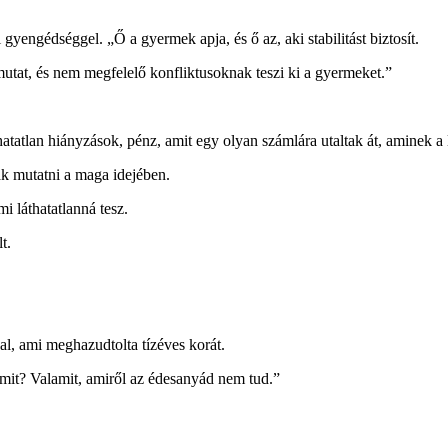
engédséggel. „Ő a gyermek apja, és ő az, aki stabilitást biztosít.
tat, és nem megfelelő konfliktusoknak teszi ki a gyermeket.”
lan hiányzások, pénz, amit egy olyan számlára utaltak át, aminek a l
k mutatni a maga idejében.
i láthatatlanná tesz.
t.
al, ami meghazudtolta tízéves korát.
amit? Valamit, amiről az édesanyád nem tud.”