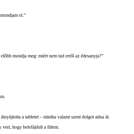
 mondjam el.”
 előbb mondja meg: miért nem tud erről az édesanyja?”
om.
átnyújtotta a tabletet – mintha valami szent dolgot adna át.
vert, hogy belefájdult a fülem.