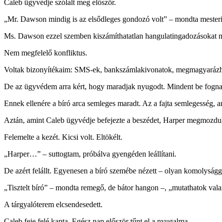
Caleb ügyvédje szólalt meg először.
„Mr. Dawson mindig is az elsődleges gondozó volt” – mondta mesteri gy
Ms. Dawson ezzel szemben kiszámíthatatlan hangulatingadozásokat mu
Nem megfelelő konfliktus.
Voltak bizonyítékaim: SMS-ek, bankszámlakivonatok, megmagyarázhatat
De az ügyvédem arra kért, hogy maradjak nyugodt. Mindent be fogna
Ennek ellenére a bíró arca semleges maradt. Az a fajta semlegesség, am
Aztán, amint Caleb ügyvédje befejezte a beszédet, Harper megmozdul
Felemelte a kezét. Kicsi volt. Eltökélt.
„Harper…” – suttogtam, próbálva gyengéden leállítani.
De azért felállt. Egyenesen a bíró szemébe nézett – olyan komolyságg
„Tisztelt bíró” – mondta remegő, de bátor hangon –, „mutathatok val
A tárgyalóterem elcsendesedett.
Caleb feje felé kapta. Egész nap először tűnt el a nyugalma.