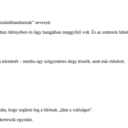
iszámíthatatlannak” nevezett.
tlan öltönyében és lágy hangjában meggyőző volt. És az emberek hittek
 tekintetét – mintha egy szégyenletes tárgy lennék, amit már eldobott.
a, hogy segíteni fog a bírónak „látni a valóságot”.
nkreteszik egymást.